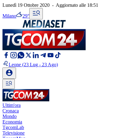
Lunedì 19 Ottobre 2020
-
Aggiornato alle
18:51
Milano
29°
Leone
(23 Lug - 23 Ago)
Ultim'ora
Cronaca
Mondo
Economia
TgcomLab
Televisione