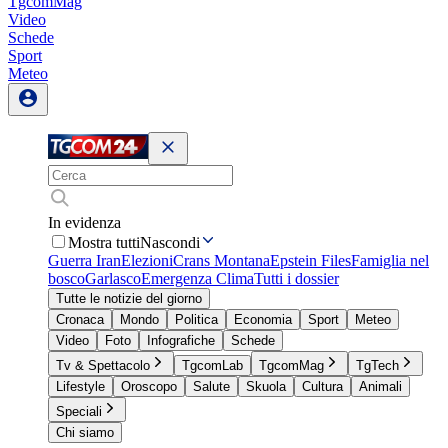
TgcomMag
Video
Schede
Sport
Meteo
In evidenza
Mostra tutti
Nascondi
Guerra Iran
Elezioni
Crans Montana
Epstein Files
Famiglia nel
bosco
Garlasco
Emergenza Clima
Tutti i dossier
Tutte le notizie del giorno
Cronaca
Mondo
Politica
Economia
Sport
Meteo
Video
Foto
Infografiche
Schede
Tv & Spettacolo
TgcomLab
TgcomMag
TgTech
Lifestyle
Oroscopo
Salute
Skuola
Cultura
Animali
Speciali
Chi siamo