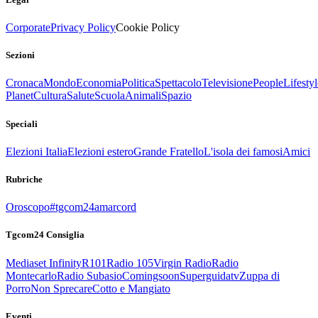
Corporate
Privacy Policy
Cookie Policy
Sezioni
Cronaca
Mondo
Economia
Politica
Spettacolo
Televisione
People
Lifestyl
Planet
Cultura
Salute
Scuola
Animali
Spazio
Speciali
Elezioni Italia
Elezioni estero
Grande Fratello
L'isola dei famosi
Amici
Rubriche
Oroscopo
#tgcom24amarcord
Tgcom24 Consiglia
Mediaset Infinity
R101
Radio 105
Virgin Radio
Radio
Montecarlo
Radio Subasio
Comingsoon
Superguidatv
Zuppa di
Porro
Non Sprecare
Cotto e Mangiato
Eventi