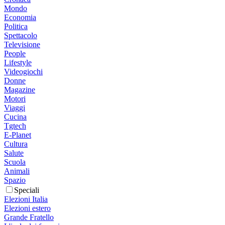
Mondo
Economia
Politica
Spettacolo
Televisione
People
Lifestyle
Videogiochi
Donne
Magazine
Motori
Viaggi
Cucina
Tgtech
E-Planet
Cultura
Salute
Scuola
Animali
Spazio
Speciali
Elezioni Italia
Elezioni estero
Grande Fratello