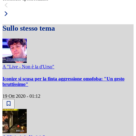
Sullo stesso tema
A "Live - Non è la d'Urso"
Iconize si scusa per la finta aggressione omofoba: "Un gesto
bruttissimo"
19 Ott 2020 - 01:12