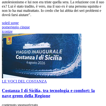
autolesionismo e lui non era triste quella sera. La relazione con il suo
ex? Lui è stato tradito, è vero, ma il suo ex è una persona squisita e
non lo ha mai maltrattato. Io credo che lui abbia dei seri problemi e
dovrà farsi aiutare".
soleil sorge
pomeriggio cinque
iconize
LE VOCI DEL COSTANZA
Costanza I di Sicilia, tra tecnologia e comfort: la
nave green della Regione
contenuto sponsorizzato