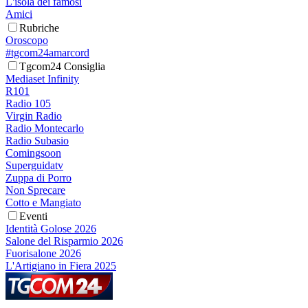
L'isola dei famosi
Amici
Rubriche
Oroscopo
#tgcom24amarcord
Tgcom24 Consiglia
Mediaset Infinity
R101
Radio 105
Virgin Radio
Radio Montecarlo
Radio Subasio
Comingsoon
Superguidatv
Zuppa di Porro
Non Sprecare
Cotto e Mangiato
Eventi
Identità Golose 2026
Salone del Risparmio 2026
Fuorisalone 2026
L'Artigiano in Fiera 2025