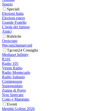
Spazio
Speciali
Elezioni Italia
Elezioni estero
Grande Fratello
L'isola dei famosi
Amici
Rubriche
Oroscopo
#tgcom24amarcord
Tgcom24 Consiglia
Mediaset Infinity
R101
Radio 105
Virgin Radio
Radio Montecarlo
Radio Subasio
Comingsoon
Superguidatv
Zuppa di Porro
Non Sprecare
Cotto e Mangiato
Eventi
Identità Golose 2026