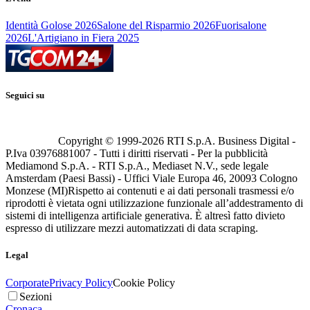
Identità Golose 2026
Salone del Risparmio 2026
Fuorisalone
2026
L'Artigiano in Fiera 2025
Seguici su
Copyright © 1999-
2026
RTI S.p.A. Business Digital -
P.Iva 03976881007 - Tutti i diritti riservati - Per la pubblicità
Mediamond S.p.A. - RTI S.p.A., Mediaset N.V., sede legale
Amsterdam (Paesi Bassi) - Uffici Viale Europa 46, 20093 Cologno
Monzese (MI)
Rispetto ai contenuti e ai dati personali trasmessi e/o
riprodotti è vietata ogni utilizzazione funzionale all’addestramento di
sistemi di intelligenza artificiale generativa. È altresì fatto divieto
espresso di utilizzare mezzi automatizzati di data scraping.
Legal
Corporate
Privacy Policy
Cookie Policy
Sezioni
Cronaca