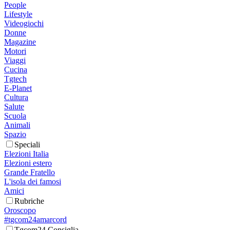
People
Lifestyle
Videogiochi
Donne
Magazine
Motori
Viaggi
Cucina
Tgtech
E-Planet
Cultura
Salute
Scuola
Animali
Spazio
Speciali
Elezioni Italia
Elezioni estero
Grande Fratello
L'isola dei famosi
Amici
Rubriche
Oroscopo
#tgcom24amarcord
Tgcom24 Consiglia