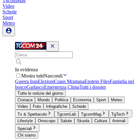
TgcomMag
Video
Schede
Sport
Meteo
In evidenza
Mostra tutti
Nascondi
Guerra Iran
Elezioni
Crans Montana
Epstein Files
Famiglia nel
bosco
Garlasco
Emergenza Clima
Tutti i dossier
Tutte le notizie del giorno
Cronaca
Mondo
Politica
Economia
Sport
Meteo
Video
Foto
Infografiche
Schede
Tv & Spettacolo
TgcomLab
TgcomMag
TgTech
Lifestyle
Oroscopo
Salute
Skuola
Cultura
Animali
Speciali
Chi siamo