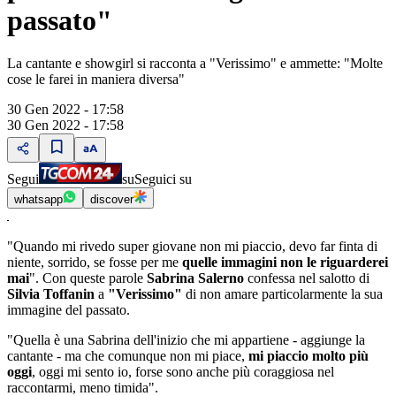
passato"
La cantante e showgirl si racconta a "Verissimo" e ammette: "Molte
cose le farei in maniera diversa"
30 Gen 2022 - 17:58
30 Gen 2022 - 17:58
Segui
su
Seguici su
whatsapp
discover
"Quando mi rivedo super giovane non mi piaccio, devo far finta di
niente, sorrido, se fosse per me
quelle immagini non le riguarderei
mai
". Con queste parole
Sabrina Salerno
confessa nel salotto di
Silvia Toffanin
a
"Verissimo"
di non amare particolarmente la sua
immagine del passato.
"Quella è una Sabrina dell'inizio che mi appartiene - aggiunge la
cantante - ma che comunque non mi piace,
mi piaccio molto più
oggi
, oggi mi sento io, forse sono anche più coraggiosa nel
raccontarmi, meno timida".