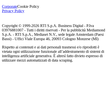
Corporate
Cookie Policy
Privacy Policy
Copyright © 1999-
2026
RTI S.p.A. Business Digital - P.Iva
03976881007 - Tutti i diritti riservati - Per la pubblicità Mediamond
S.p.A. - RTI S.p.A., Mediaset N.V., sede legale Amsterdam (Paesi
Bassi) - Uffici Viale Europa 46, 20093 Cologno Monzese (MI)
Rispetto ai contenuti e ai dati personali trasmessi e/o riprodotti è
vietata ogni utilizzazione funzionale all’addestramento di sistemi di
intelligenza artificiale generativa. È altresì fatto divieto espresso di
utilizzare mezzi automatizzati di data scraping.