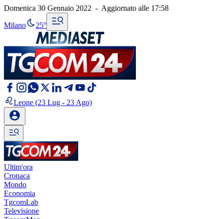
Domenica 30 Gennaio 2022
-
Aggiornato alle
17:58
Milano
25°
Leone
(23 Lug - 23 Ago)
Ultim'ora
Cronaca
Mondo
Economia
TgcomLab
Televisione