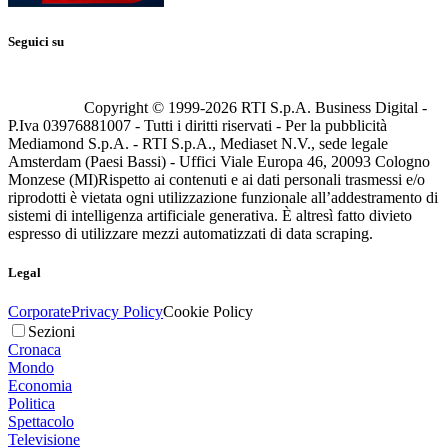
Seguici su
Copyright © 1999-
2026
RTI S.p.A. Business Digital -
P.Iva 03976881007 - Tutti i diritti riservati - Per la pubblicità
Mediamond S.p.A. - RTI S.p.A., Mediaset N.V., sede legale
Amsterdam (Paesi Bassi) - Uffici Viale Europa 46, 20093 Cologno
Monzese (MI)
Rispetto ai contenuti e ai dati personali trasmessi e/o
riprodotti è vietata ogni utilizzazione funzionale all’addestramento di
sistemi di intelligenza artificiale generativa. È altresì fatto divieto
espresso di utilizzare mezzi automatizzati di data scraping.
Legal
Corporate
Privacy Policy
Cookie Policy
Sezioni
Cronaca
Mondo
Economia
Politica
Spettacolo
Televisione