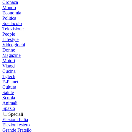
Cronaca
Mondo
Economia
Politica
Spettacolo
Televisione
People
Lifestyle
Videogiochi
Donne
Magazine
Motori
Viaggi
Cucina
Tgtech
E-Planet
Cultura
Salute
Scuola
Animali
Spazio
Speciali
Elezioni Italia
Elezioni estero
Grande Fratello