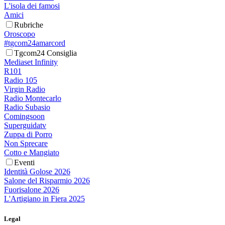
L'isola dei famosi
Amici
Rubriche
Oroscopo
#tgcom24amarcord
Tgcom24 Consiglia
Mediaset Infinity
R101
Radio 105
Virgin Radio
Radio Montecarlo
Radio Subasio
Comingsoon
Superguidatv
Zuppa di Porro
Non Sprecare
Cotto e Mangiato
Eventi
Identità Golose 2026
Salone del Risparmio 2026
Fuorisalone 2026
L'Artigiano in Fiera 2025
Legal