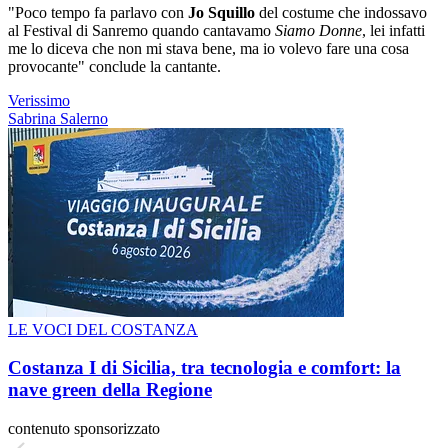
"Poco tempo fa parlavo con
Jo Squillo
del costume che indossavo
al Festival di Sanremo quando cantavamo
Siamo Donne
, lei infatti
me lo diceva che non mi stava bene, ma io volevo fare una cosa
provocante" conclude la cantante.
Verissimo
Sabrina Salerno
LE VOCI DEL COSTANZA
Costanza I di Sicilia, tra tecnologia e comfort: la
nave green della Regione
contenuto sponsorizzato