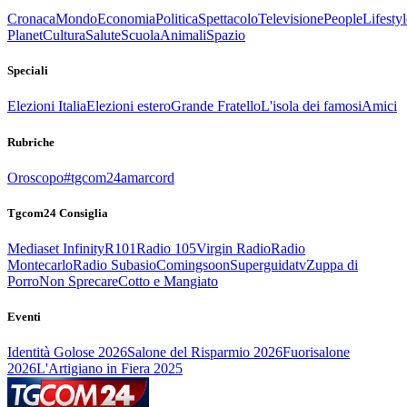
Cronaca
Mondo
Economia
Politica
Spettacolo
Televisione
People
Lifestyl
Planet
Cultura
Salute
Scuola
Animali
Spazio
Speciali
Elezioni Italia
Elezioni estero
Grande Fratello
L'isola dei famosi
Amici
Rubriche
Oroscopo
#tgcom24amarcord
Tgcom24 Consiglia
Mediaset Infinity
R101
Radio 105
Virgin Radio
Radio
Montecarlo
Radio Subasio
Comingsoon
Superguidatv
Zuppa di
Porro
Non Sprecare
Cotto e Mangiato
Eventi
Identità Golose 2026
Salone del Risparmio 2026
Fuorisalone
2026
L'Artigiano in Fiera 2025