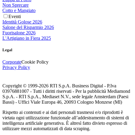
Non Sprecare
Cotto e Mangiato
Eventi
Identità Golose 2026
Salone del Risparmio 2026
Fuorisalone 2026
L'Artigiano in Fiera 2025
Legal
Corporate
Cookie Policy
Privacy Policy
Copyright © 1999-
2026
RTI S.p.A. Business Digital - P.Iva
03976881007 - Tutti i diritti riservati - Per la pubblicità Mediamond
S.p.A. - RTI S.p.A., Mediaset N.V., sede legale Amsterdam (Paesi
Bassi) - Uffici Viale Europa 46, 20093 Cologno Monzese (MI)
Rispetto ai contenuti e ai dati personali trasmessi e/o riprodotti è
vietata ogni utilizzazione funzionale all’addestramento di sistemi di
intelligenza artificiale generativa. È altresì fatto divieto espresso di
utilizzare mezzi automatizzati di data scraping.