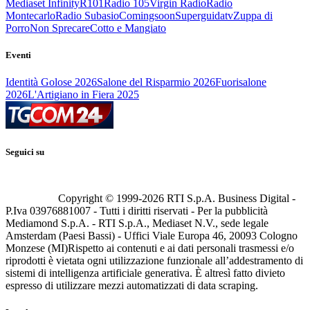
Mediaset Infinity
R101
Radio 105
Virgin Radio
Radio
Montecarlo
Radio Subasio
Comingsoon
Superguidatv
Zuppa di
Porro
Non Sprecare
Cotto e Mangiato
Eventi
Identità Golose 2026
Salone del Risparmio 2026
Fuorisalone
2026
L'Artigiano in Fiera 2025
Seguici su
Copyright © 1999-
2026
RTI S.p.A. Business Digital -
P.Iva 03976881007 - Tutti i diritti riservati - Per la pubblicità
Mediamond S.p.A. - RTI S.p.A., Mediaset N.V., sede legale
Amsterdam (Paesi Bassi) - Uffici Viale Europa 46, 20093 Cologno
Monzese (MI)
Rispetto ai contenuti e ai dati personali trasmessi e/o
riprodotti è vietata ogni utilizzazione funzionale all’addestramento di
sistemi di intelligenza artificiale generativa. È altresì fatto divieto
espresso di utilizzare mezzi automatizzati di data scraping.