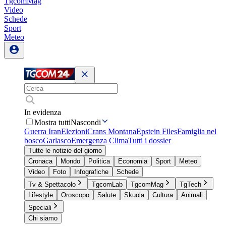
TgcomMag
Video
Schede
Sport
Meteo
In evidenza
Mostra tutti
Nascondi
Guerra Iran
Elezioni
Crans Montana
Epstein Files
Famiglia nel
bosco
Garlasco
Emergenza Clima
Tutti i dossier
Tutte le notizie del giorno
Cronaca
Mondo
Politica
Economia
Sport
Meteo
Video
Foto
Infografiche
Schede
Tv & Spettacolo
TgcomLab
TgcomMag
TgTech
Lifestyle
Oroscopo
Salute
Skuola
Cultura
Animali
Speciali
Chi siamo