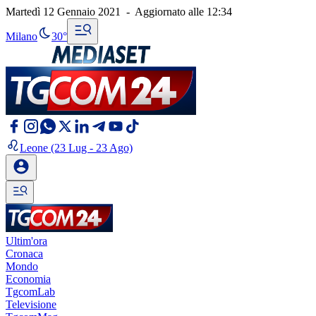
Martedì 12 Gennaio 2021
-
Aggiornato alle
12:34
Milano
30°
Leone
(23 Lug - 23 Ago)
Ultim'ora
Cronaca
Mondo
Economia
TgcomLab
Televisione