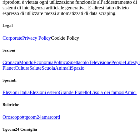
riprodotti è vietata ogni utilizzazione funzionale all’addestramento di
sistemi di intelligenza artificiale generativa. È altresì fatto divieto
espresso di utilizzare mezzi automatizzati di data scraping.
Legal
Corporate
Privacy Policy
Cookie Policy
Sezioni
Cronaca
Mondo
Economia
Politica
Spettacolo
Televisione
People
Lifestyl
Planet
Cultura
Salute
Scuola
Animali
Spazio
Speciali
Elezioni Italia
Elezioni estero
Grande Fratello
L'isola dei famosi
Amici
Rubriche
Oroscopo
#tgcom24amarcord
Tgcom24 Consiglia