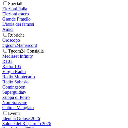
Speciali
Elezioni Italia
Elezioni estero
Grande Fratello
L'isola dei famosi
Amici
Rubriche
Oroscopo
#tgcom24amarcord
Tgcom24 Consiglia
Mediaset Infinity
R101
Radio 105
Virgin Radio
Radio Montecarlo
Radio Subasio
Comingsoon
Superguidatv
Zuppa di Porro
Non Sprecare
Cotto e Mangiato
Eventi
Identità Golose 2026
Salone del Risparmio 2026