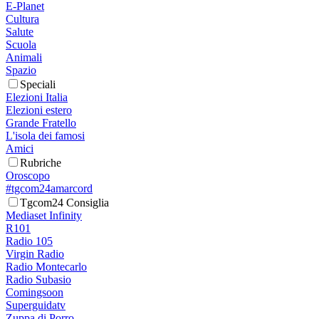
E-Planet
Cultura
Salute
Scuola
Animali
Spazio
Speciali
Elezioni Italia
Elezioni estero
Grande Fratello
L'isola dei famosi
Amici
Rubriche
Oroscopo
#tgcom24amarcord
Tgcom24 Consiglia
Mediaset Infinity
R101
Radio 105
Virgin Radio
Radio Montecarlo
Radio Subasio
Comingsoon
Superguidatv
Zuppa di Porro