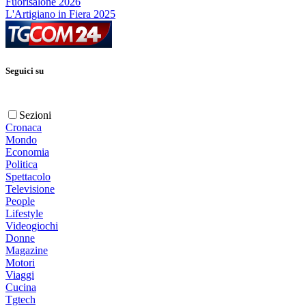
Fuorisalone 2026
L'Artigiano in Fiera 2025
Seguici su
Sezioni
Cronaca
Mondo
Economia
Politica
Spettacolo
Televisione
People
Lifestyle
Videogiochi
Donne
Magazine
Motori
Viaggi
Cucina
Tgtech