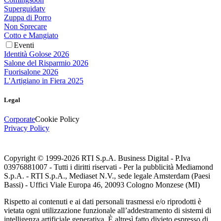
Superguidatv
Zuppa di Porro
Non Sprecare
Cotto e Mangiato
Eventi
Identità Golose 2026
Salone del Risparmio 2026
Fuorisalone 2026
L'Artigiano in Fiera 2025
Legal
Corporate
Cookie Policy
Privacy Policy
Copyright © 1999-
2026
RTI S.p.A. Business Digital - P.Iva
03976881007 - Tutti i diritti riservati - Per la pubblicità Mediamond
S.p.A. - RTI S.p.A., Mediaset N.V., sede legale Amsterdam (Paesi
Bassi) - Uffici Viale Europa 46, 20093 Cologno Monzese (MI)
Rispetto ai contenuti e ai dati personali trasmessi e/o riprodotti è
vietata ogni utilizzazione funzionale all’addestramento di sistemi di
intelligenza artificiale generativa. È altresì fatto divieto espresso di