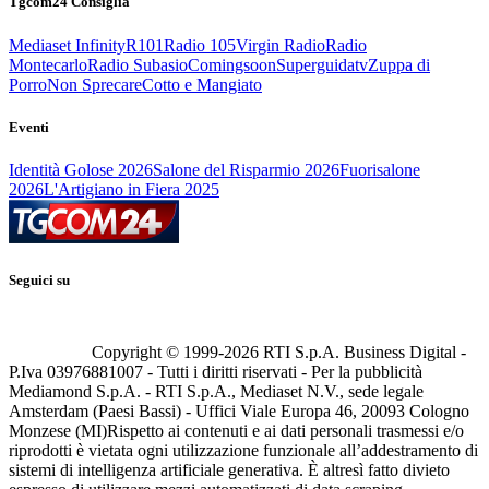
Tgcom24 Consiglia
Mediaset Infinity
R101
Radio 105
Virgin Radio
Radio
Montecarlo
Radio Subasio
Comingsoon
Superguidatv
Zuppa di
Porro
Non Sprecare
Cotto e Mangiato
Eventi
Identità Golose 2026
Salone del Risparmio 2026
Fuorisalone
2026
L'Artigiano in Fiera 2025
Seguici su
Copyright © 1999-
2026
RTI S.p.A. Business Digital -
P.Iva 03976881007 - Tutti i diritti riservati - Per la pubblicità
Mediamond S.p.A. - RTI S.p.A., Mediaset N.V., sede legale
Amsterdam (Paesi Bassi) - Uffici Viale Europa 46, 20093 Cologno
Monzese (MI)
Rispetto ai contenuti e ai dati personali trasmessi e/o
riprodotti è vietata ogni utilizzazione funzionale all’addestramento di
sistemi di intelligenza artificiale generativa. È altresì fatto divieto