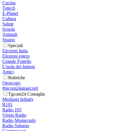
Cucina
Tgtech
E-Planet
Cultura
Salute
Scuola
Animali
Spazio
Speciali
Elezioni Italia
Elezioni estero
Grande Fratello
L'isola dei famosi
Amici
Rubriche
Oroscopo
#tgcom24amarcord
Tgcom24 Consiglia
Mediaset Infinity
R101
Radio 105
Virgin Radio
Radio Montecarlo
Radio Subasio
Comingsoon