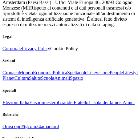
Amsterdam (Paesi Bassi) - Uffici Viale Europa 46, 20093 Cologno
Monzese (MI)
Rispetto ai contenuti e ai dati personali trasmessi e/o
riprodotti è vietata ogni utilizzazione funzionale all’addestramento di
sistemi di intelligenza artificiale generativa. È altresì fatto divieto
espresso di utilizzare mezzi automatizzati di data scraping.
Legal
Corporate
Privacy Policy
Cookie Policy
Sezioni
Cronaca
Mondo
Economia
Politica
Spettacolo
Televisione
People
Lifestyl
Planet
Cultura
Salute
Scuola
Animali
Spazio
Speciali
Elezioni Italia
Elezioni estero
Grande Fratello
L'isola dei famosi
Amici
Rubriche
Oroscopo
#tgcom24amarcord