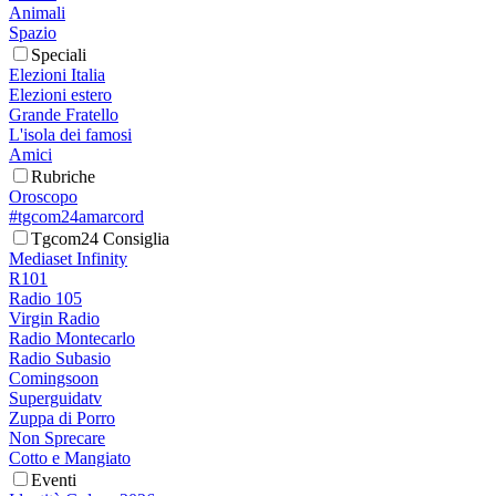
Animali
Spazio
Speciali
Elezioni Italia
Elezioni estero
Grande Fratello
L'isola dei famosi
Amici
Rubriche
Oroscopo
#tgcom24amarcord
Tgcom24 Consiglia
Mediaset Infinity
R101
Radio 105
Virgin Radio
Radio Montecarlo
Radio Subasio
Comingsoon
Superguidatv
Zuppa di Porro
Non Sprecare
Cotto e Mangiato
Eventi