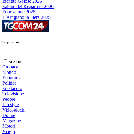
Identità Golose 2026
Salone del Risparmio 2026
Fuorisalone 2026
L'Artigiano in Fiera 2025
Seguici su
Sezioni
Cronaca
Mondo
Economia
Politica
Spettacolo
Televisione
People
Lifestyle
Videogiochi
Donne
Magazine
Motori
Viaggi