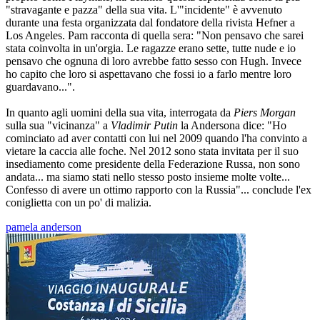
"stravagante e pazza" della sua vita. L'"incidente" è avvenuto
durante una festa organizzata dal fondatore della rivista Hefner a
Los Angeles. Pam racconta di quella sera: "Non pensavo che sarei
stata coinvolta in un'orgia. Le ragazze erano sette, tutte nude e io
pensavo che ognuna di loro avrebbe fatto sesso con Hugh. Invece
ho capito che loro si aspettavano che fossi io a farlo mentre loro
guardavano...".
In quanto agli uomini della sua vita, interrogata da
Piers Morgan
sulla sua "vicinanza" a
Vladimir Putin
la Andersona dice: "Ho
cominciato ad aver contatti con lui nel 2009 quando l'ha convinto a
vietare la caccia alle foche. Nel 2012 sono stata invitata per il suo
insediamento come presidente della Federazione Russa, non sono
andata... ma siamo stati nello stesso posto insieme molte volte...
Confesso di avere un ottimo rapporto con la Russia"... conclude l'ex
coniglietta con un po' di malizia.
pamela anderson