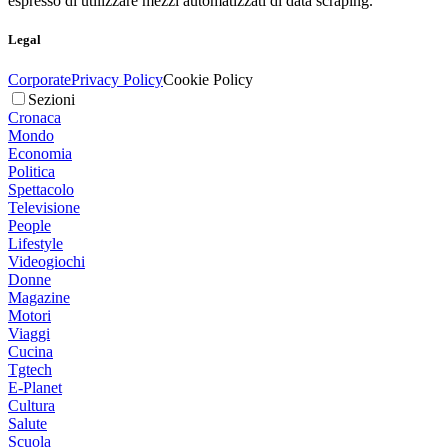
espresso di utilizzare mezzi automatizzati di data scraping.
Legal
Corporate
Privacy Policy
Cookie Policy
Sezioni
Cronaca
Mondo
Economia
Politica
Spettacolo
Televisione
People
Lifestyle
Videogiochi
Donne
Magazine
Motori
Viaggi
Cucina
Tgtech
E-Planet
Cultura
Salute
Scuola