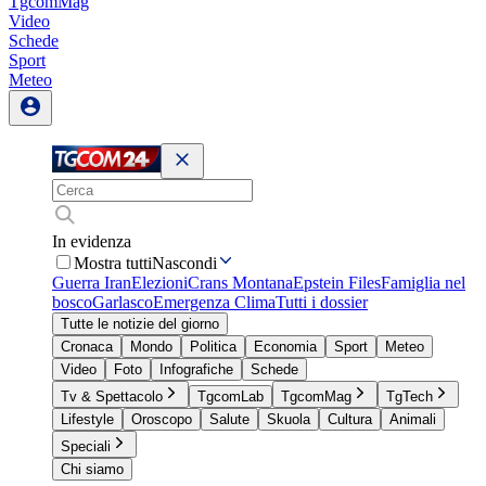
TgcomMag
Video
Schede
Sport
Meteo
In evidenza
Mostra tutti
Nascondi
Guerra Iran
Elezioni
Crans Montana
Epstein Files
Famiglia nel
bosco
Garlasco
Emergenza Clima
Tutti i dossier
Tutte le notizie del giorno
Cronaca
Mondo
Politica
Economia
Sport
Meteo
Video
Foto
Infografiche
Schede
Tv & Spettacolo
TgcomLab
TgcomMag
TgTech
Lifestyle
Oroscopo
Salute
Skuola
Cultura
Animali
Speciali
Chi siamo