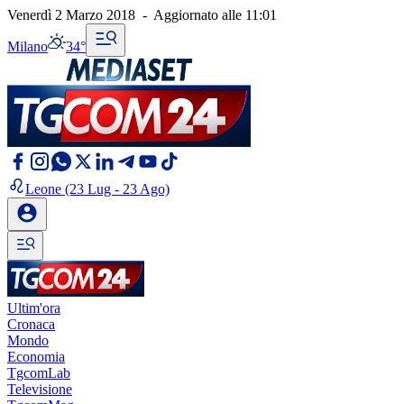
Venerdì 2 Marzo 2018
-
Aggiornato alle
11:01
Milano
34°
Leone
(23 Lug - 23 Ago)
Ultim'ora
Cronaca
Mondo
Economia
TgcomLab
Televisione