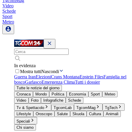
TgcomMag
Video
Schede
Sport
Meteo
In evidenza
Mostra tutti
Nascondi
Guerra Iran
Elezioni
Crans Montana
Epstein Files
Famiglia nel
bosco
Garlasco
Emergenza Clima
Tutti i dossier
Tutte le notizie del giorno
Cronaca
Mondo
Politica
Economia
Sport
Meteo
Video
Foto
Infografiche
Schede
Tv & Spettacolo
TgcomLab
TgcomMag
TgTech
Lifestyle
Oroscopo
Salute
Skuola
Cultura
Animali
Speciali
Chi siamo