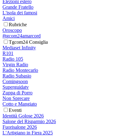
Elezioni estero
Grande Fratello
L'isola dei famosi
Amici
Rubriche
Oroscopo
#tgcom24amarcord
Tgcom24 Consiglia
Mediaset Infinity
R101
Radio 105
Virgin Radio
Radio Montecarlo
Radio Subasio
Comingsoon
Superguidatv
Zuppa di Porro
Non Sprecare
Cotto e Mangiato
Eventi
Identità Golose 2026
Salone del Risparmio 2026
Fuorisalone 2026
L'Artigiano in Fiera 2025