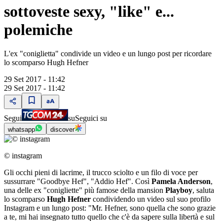
sottoveste sexy, "like" e...
polemiche
L'ex "coniglietta" condivide un video e un lungo post per ricordare
lo scomparso Hugh Hefner
29 Set 2017 - 11:42
29 Set 2017 - 11:42
Segui
su
Seguici su
whatsapp
discover
© instagram
Gli occhi pieni di lacrime, il trucco sciolto e un filo di voce per
sussurrare "Goodbye Hef", "Addio Hef". Così
Pamela Anderson
,
una delle ex "conigliette" più famose della mansion
Playboy
, saluta
lo scomparso
Hugh Hefner
condividendo un video sul suo profilo
Instagram e un lungo post: "Mr. Hefner, sono quella che sono grazie
a te, mi hai insegnato tutto quello che c'è da sapere sulla libertà e sul