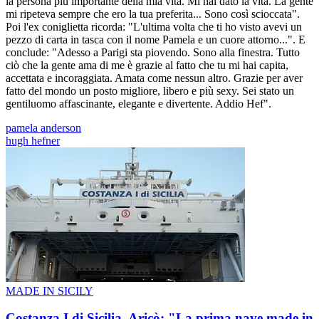
la persona più importante della mia vita. Mi hai dato la vita. La gente
mi ripeteva sempre che ero la tua preferita... Sono così scioccata".
Poi l'ex coniglietta ricorda: "L'ultima volta che ti ho visto avevi un
pezzo di carta in tasca con il nome Pamela e un cuore attorno...". E
conclude: "Adesso a Parigi sta piovendo. Sono alla finestra. Tutto
ciò che la gente ama di me è grazie al fatto che tu mi hai capita,
accettata e incoraggiata. Amata come nessun altro. Grazie per aver
fatto del mondo un posto migliore, libero e più sexy. Sei stato un
gentiluomo affascinante, elegante e divertente. Addio Hef".
pamela anderson
hugh hefner
MADE IN SICILY
Costanza I di Sicilia, Aricò: "La prima nave made in