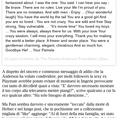
fantasized about. I was the one. You said. I can hear you say -
Be brave. There are no rules. Live your life I'm proud of you.
There are no mistakes. And with men - Enjoy ... (Your wonderful
laugh) You have the world by the tail You are a good girl And
you are so loved - You are not crazy. You are wild and free Stay
strong, Stay vulnerable. ... "It's movie time" You loved my boys
... You were always, always there for us. With your love Your
crazy wisdom. I will miss your everything. Thank you for making
the world a better place. A freeer and sexier place. You were a
gentleman charming, elegant, chivalrous And so much fun.
Goodbye Hef ... Your Pamela
Un post condiviso da The Pamela Anderson Foundation (@pamelaanderson) in data:
A dispetto del sincero e commosso messaggio di addio che la
Anderson ha voluto condividere, per molti followers la sexy ex
Playmate avrebbe potuto evitare di mostrarsi in lingerie provocante
con tanto di décolleté quasi a vista: "E' davvero necessario mostrare
il tuo corpo alla telecamera mentre piangi?", scrive qualcuno a cui fa
eco qualcun altro: "Ha solo bisogno di attenzione..".
Ma Pam sembra davvero e sinceramente "toccata" dalla morte di
Hefner e nel lungo post, che in pochissime ore a collezionato
migliaia di "like" aggiunge: "Al di fuori della mia famiglia, sei stato