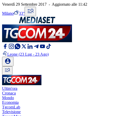
Venerdì 29 Settembre 2017
-
Aggiornato alle
11:42
Milano
33°
Leone
(23 Lug - 23 Ago)
Ultim'ora
Cronaca
Mondo
Economia
TgcomLab
Televisione