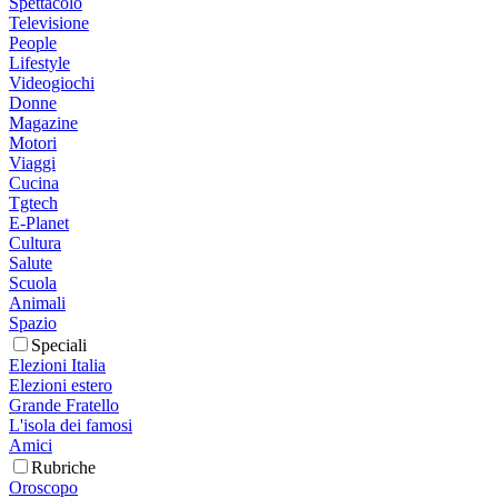
Spettacolo
Televisione
People
Lifestyle
Videogiochi
Donne
Magazine
Motori
Viaggi
Cucina
Tgtech
E-Planet
Cultura
Salute
Scuola
Animali
Spazio
Speciali
Elezioni Italia
Elezioni estero
Grande Fratello
L'isola dei famosi
Amici
Rubriche
Oroscopo