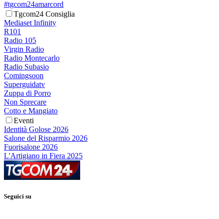
#tgcom24amarcord
Tgcom24 Consiglia
Mediaset Infinity
R101
Radio 105
Virgin Radio
Radio Montecarlo
Radio Subasio
Comingsoon
Superguidatv
Zuppa di Porro
Non Sprecare
Cotto e Mangiato
Eventi
Identità Golose 2026
Salone del Risparmio 2026
Fuorisalone 2026
L'Artigiano in Fiera 2025
Seguici su