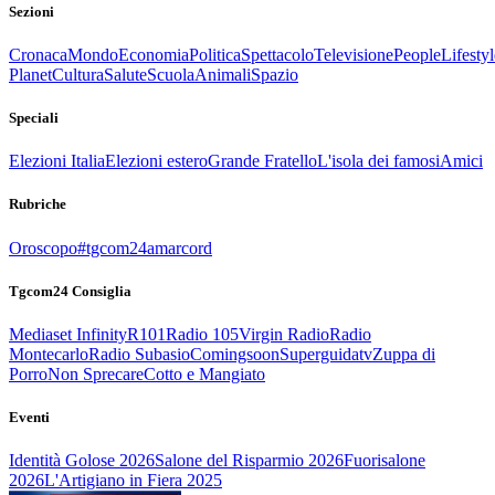
Sezioni
Cronaca
Mondo
Economia
Politica
Spettacolo
Televisione
People
Lifestyl
Planet
Cultura
Salute
Scuola
Animali
Spazio
Speciali
Elezioni Italia
Elezioni estero
Grande Fratello
L'isola dei famosi
Amici
Rubriche
Oroscopo
#tgcom24amarcord
Tgcom24 Consiglia
Mediaset Infinity
R101
Radio 105
Virgin Radio
Radio
Montecarlo
Radio Subasio
Comingsoon
Superguidatv
Zuppa di
Porro
Non Sprecare
Cotto e Mangiato
Eventi
Identità Golose 2026
Salone del Risparmio 2026
Fuorisalone
2026
L'Artigiano in Fiera 2025