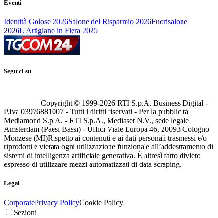
Eventi
Identità Golose 2026
Salone del Risparmio 2026
Fuorisalone
2026
L'Artigiano in Fiera 2025
Seguici su
Copyright © 1999-
2026
RTI S.p.A. Business Digital -
P.Iva 03976881007 - Tutti i diritti riservati - Per la pubblicità
Mediamond S.p.A. - RTI S.p.A., Mediaset N.V., sede legale
Amsterdam (Paesi Bassi) - Uffici Viale Europa 46, 20093 Cologno
Monzese (MI)
Rispetto ai contenuti e ai dati personali trasmessi e/o
riprodotti è vietata ogni utilizzazione funzionale all’addestramento di
sistemi di intelligenza artificiale generativa. È altresì fatto divieto
espresso di utilizzare mezzi automatizzati di data scraping.
Legal
Corporate
Privacy Policy
Cookie Policy
Sezioni