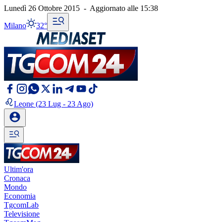
Lunedì 26 Ottobre 2015
-
Aggiornato alle
15:38
Milano
32°
Leone
(23 Lug - 23 Ago)
Ultim'ora
Cronaca
Mondo
Economia
TgcomLab
Televisione