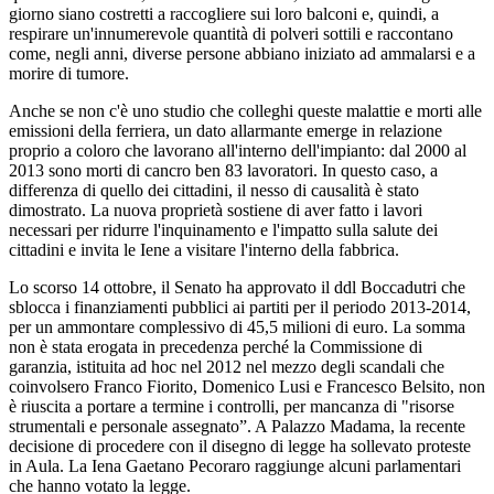
giorno siano costretti a raccogliere sui loro balconi e, quindi, a
respirare un'innumerevole quantità di polveri sottili e raccontano
come, negli anni, diverse persone abbiano iniziato ad ammalarsi e a
morire di tumore.
Anche se non c'è uno studio che colleghi queste malattie e morti alle
emissioni della ferriera, un dato allarmante emerge in relazione
proprio a coloro che lavorano all'interno dell'impianto: dal 2000 al
2013 sono morti di cancro ben 83 lavoratori. In questo caso, a
differenza di quello dei cittadini, il nesso di causalità è stato
dimostrato. La nuova proprietà sostiene di aver fatto i lavori
necessari per ridurre l'inquinamento e l'impatto sulla salute dei
cittadini e invita le Iene a visitare l'interno della fabbrica.
Lo scorso 14 ottobre, il Senato ha approvato il ddl Boccadutri che
sblocca i finanziamenti pubblici ai partiti per il periodo 2013-2014,
per un ammontare complessivo di 45,5 milioni di euro. La somma
non è stata erogata in precedenza perché la Commissione di
garanzia, istituita ad hoc nel 2012 nel mezzo degli scandali che
coinvolsero Franco Fiorito, Domenico Lusi e Francesco Belsito, non
è riuscita a portare a termine i controlli, per mancanza di "risorse
strumentali e personale assegnato”. A Palazzo Madama, la recente
decisione di procedere con il disegno di legge ha sollevato proteste
in Aula. La Iena Gaetano Pecoraro raggiunge alcuni parlamentari
che hanno votato la legge.