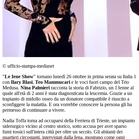
© ufficio-stampa-mediaset
"
Le Iene Show
" tornano lunedì 26 ottobre in prima serata su Italia 1
con
Ilary Blasi
,
Teo Mammucari
e le voci fuori campo del Trio
Medusa.
Nina Palmieri
racconta la storia di Fabrizio, un 13enne al
quale all'età di 2 anni è stata diagnosticata la leucemia. Grazie a un
trapianto di midollo osseo da un donatore compatibile è riuscito a
sconfiggere la malattia. E ora vorrebbe conoscere la persona gli ha
permesso di continuare a vivere.
Nadia Toffa torna ad occuparsi della Ferriera di Trieste, un impianto
siderurgico vicino al centro storico, sotto accusa per aver sparso
fumi tossici sull'intera città per oltre un secolo. Gli abitanti dei
quartieri circostanti, intervistati dalla Iena, mostrano come ogni