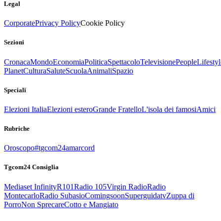
Legal
Corporate
Privacy Policy
Cookie Policy
Sezioni
Cronaca
Mondo
Economia
Politica
Spettacolo
Televisione
People
Lifestyl
Planet
Cultura
Salute
Scuola
Animali
Spazio
Speciali
Elezioni Italia
Elezioni estero
Grande Fratello
L'isola dei famosi
Amici
Rubriche
Oroscopo
#tgcom24amarcord
Tgcom24 Consiglia
Mediaset Infinity
R101
Radio 105
Virgin Radio
Radio
Montecarlo
Radio Subasio
Comingsoon
Superguidatv
Zuppa di
Porro
Non Sprecare
Cotto e Mangiato