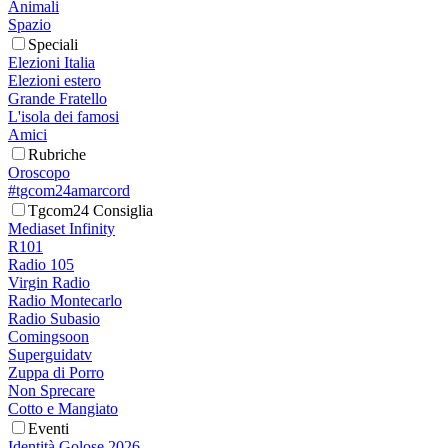
Animali
Spazio
Speciali
Elezioni Italia
Elezioni estero
Grande Fratello
L'isola dei famosi
Amici
Rubriche
Oroscopo
#tgcom24amarcord
Tgcom24 Consiglia
Mediaset Infinity
R101
Radio 105
Virgin Radio
Radio Montecarlo
Radio Subasio
Comingsoon
Superguidatv
Zuppa di Porro
Non Sprecare
Cotto e Mangiato
Eventi
Identità Golose 2026