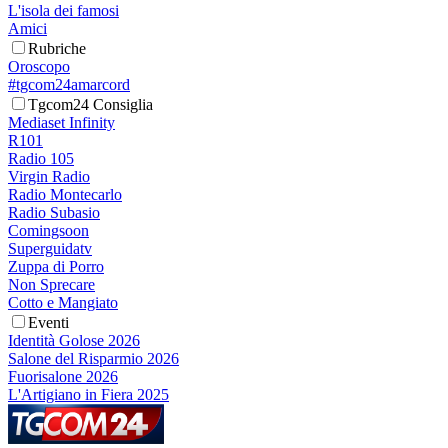
L'isola dei famosi
Amici
Rubriche
Oroscopo
#tgcom24amarcord
Tgcom24 Consiglia
Mediaset Infinity
R101
Radio 105
Virgin Radio
Radio Montecarlo
Radio Subasio
Comingsoon
Superguidatv
Zuppa di Porro
Non Sprecare
Cotto e Mangiato
Eventi
Identità Golose 2026
Salone del Risparmio 2026
Fuorisalone 2026
L'Artigiano in Fiera 2025