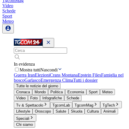
TgcomMag
Video
Schede
Sport
Meteo
In evidenza
Mostra tutti
Nascondi
Guerra Iran
Elezioni
Crans Montana
Epstein Files
Famiglia nel
bosco
Garlasco
Emergenza Clima
Tutti i dossier
Tutte le notizie del giorno
Cronaca
Mondo
Politica
Economia
Sport
Meteo
Video
Foto
Infografiche
Schede
Tv & Spettacolo
TgcomLab
TgcomMag
TgTech
Lifestyle
Oroscopo
Salute
Skuola
Cultura
Animali
Speciali
Chi siamo