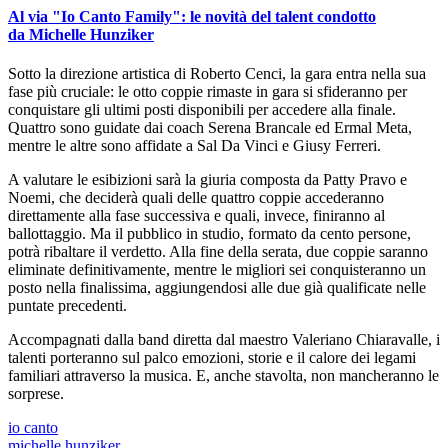
Al via "Io Canto Family": le novità del talent condotto
da Michelle Hunziker
Sotto la direzione artistica di Roberto Cenci, la gara entra nella sua
fase più cruciale: le otto coppie rimaste in gara si sfideranno per
conquistare gli ultimi posti disponibili per accedere alla finale.
Quattro sono guidate dai coach Serena Brancale ed Ermal Meta,
mentre le altre sono affidate a Sal Da Vinci e Giusy Ferreri.
A valutare le esibizioni sarà la giuria composta da Patty Pravo e
Noemi, che deciderà quali delle quattro coppie accederanno
direttamente alla fase successiva e quali, invece, finiranno al
ballottaggio. Ma il pubblico in studio, formato da cento persone,
potrà ribaltare il verdetto. Alla fine della serata, due coppie saranno
eliminate definitivamente, mentre le migliori sei conquisteranno un
posto nella finalissima, aggiungendosi alle due già qualificate nelle
puntate precedenti.
Accompagnati dalla band diretta dal maestro Valeriano Chiaravalle, i
talenti porteranno sul palco emozioni, storie e il calore dei legami
familiari attraverso la musica. E, anche stavolta, non mancheranno le
sorprese.
io canto
michelle hunziker