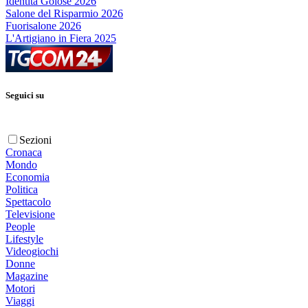
Identità Golose 2026
Salone del Risparmio 2026
Fuorisalone 2026
L'Artigiano in Fiera 2025
Seguici su
Sezioni
Cronaca
Mondo
Economia
Politica
Spettacolo
Televisione
People
Lifestyle
Videogiochi
Donne
Magazine
Motori
Viaggi