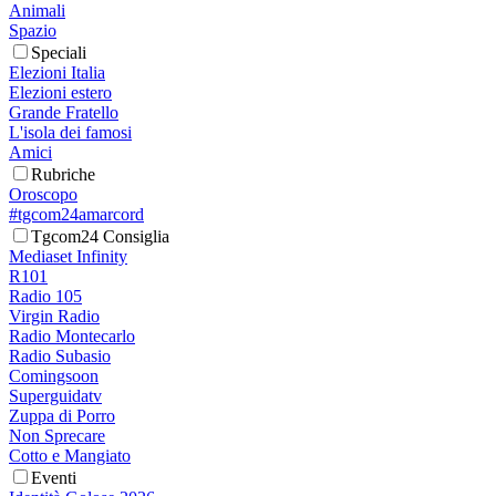
Animali
Spazio
Speciali
Elezioni Italia
Elezioni estero
Grande Fratello
L'isola dei famosi
Amici
Rubriche
Oroscopo
#tgcom24amarcord
Tgcom24 Consiglia
Mediaset Infinity
R101
Radio 105
Virgin Radio
Radio Montecarlo
Radio Subasio
Comingsoon
Superguidatv
Zuppa di Porro
Non Sprecare
Cotto e Mangiato
Eventi