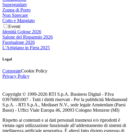
Superguidatv
Zuppa di Porro
Non Sprecare
Cotto e Mangiato
Eventi
Identità Golose 2026
Salone del Risparmio 2026
Fuorisalone 2026
L'Artigiano in Fiera 2025
Legal
Corporate
Cookie Policy
Privacy Policy
Copyright © 1999-
2026
RTI S.p.A. Business Digital - P.Iva
03976881007 - Tutti i diritti riservati - Per la pubblicità Mediamond
S.p.A. - RTI S.p.A., Mediaset N.V., sede legale Amsterdam (Paesi
Bassi) - Uffici Viale Europa 46, 20093 Cologno Monzese (MI)
Rispetto ai contenuti e ai dati personali trasmessi e/o riprodotti è
vietata ogni utilizzazione funzionale all’addestramento di sistemi di
intelligenza artificiale generativa. È altresì fatto divieto espresso di