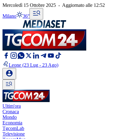
Mercoledì 15 Ottobre 2025
-
Aggiornato alle
12:52
Milano
36°
Leone
(23 Lug - 23 Ago)
Ultim'ora
Cronaca
Mondo
Economia
TgcomLab
Televisione