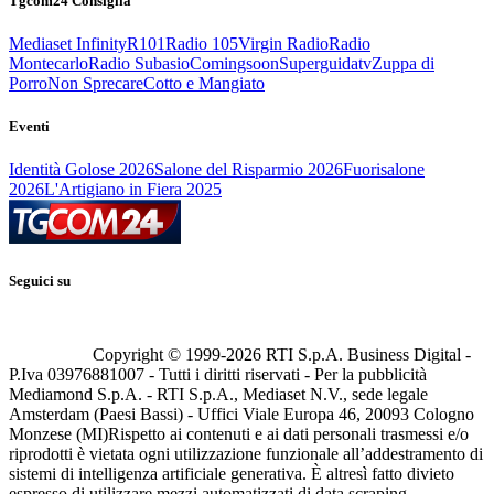
Tgcom24 Consiglia
Mediaset Infinity
R101
Radio 105
Virgin Radio
Radio
Montecarlo
Radio Subasio
Comingsoon
Superguidatv
Zuppa di
Porro
Non Sprecare
Cotto e Mangiato
Eventi
Identità Golose 2026
Salone del Risparmio 2026
Fuorisalone
2026
L'Artigiano in Fiera 2025
Seguici su
Copyright © 1999-
2026
RTI S.p.A. Business Digital -
P.Iva 03976881007 - Tutti i diritti riservati - Per la pubblicità
Mediamond S.p.A. - RTI S.p.A., Mediaset N.V., sede legale
Amsterdam (Paesi Bassi) - Uffici Viale Europa 46, 20093 Cologno
Monzese (MI)
Rispetto ai contenuti e ai dati personali trasmessi e/o
riprodotti è vietata ogni utilizzazione funzionale all’addestramento di
sistemi di intelligenza artificiale generativa. È altresì fatto divieto
espresso di utilizzare mezzi automatizzati di data scraping.