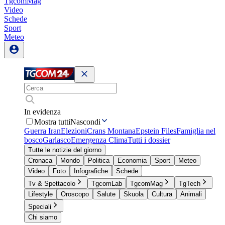
TgcomMag
Video
Schede
Sport
Meteo
In evidenza
Mostra tutti
Nascondi
Guerra Iran
Elezioni
Crans Montana
Epstein Files
Famiglia nel
bosco
Garlasco
Emergenza Clima
Tutti i dossier
Tutte le notizie del giorno
Cronaca
Mondo
Politica
Economia
Sport
Meteo
Video
Foto
Infografiche
Schede
Tv & Spettacolo
TgcomLab
TgcomMag
TgTech
Lifestyle
Oroscopo
Salute
Skuola
Cultura
Animali
Speciali
Chi siamo