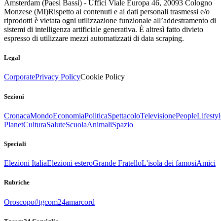
Amsterdam (Paesi Bassi) - Uffici Viale Europa 46, 20093 Cologno
Monzese (MI)
Rispetto ai contenuti e ai dati personali trasmessi e/o
riprodotti è vietata ogni utilizzazione funzionale all’addestramento di
sistemi di intelligenza artificiale generativa. È altresì fatto divieto
espresso di utilizzare mezzi automatizzati di data scraping.
Legal
Corporate
Privacy Policy
Cookie Policy
Sezioni
Cronaca
Mondo
Economia
Politica
Spettacolo
Televisione
People
Lifestyl
Planet
Cultura
Salute
Scuola
Animali
Spazio
Speciali
Elezioni Italia
Elezioni estero
Grande Fratello
L'isola dei famosi
Amici
Rubriche
Oroscopo
#tgcom24amarcord