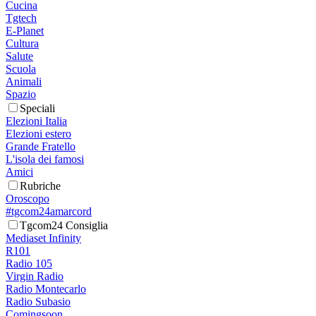
Cucina
Tgtech
E-Planet
Cultura
Salute
Scuola
Animali
Spazio
Speciali
Elezioni Italia
Elezioni estero
Grande Fratello
L'isola dei famosi
Amici
Rubriche
Oroscopo
#tgcom24amarcord
Tgcom24 Consiglia
Mediaset Infinity
R101
Radio 105
Virgin Radio
Radio Montecarlo
Radio Subasio
Comingsoon