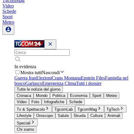
TgcomMag
Video
Schede
Sport
Meteo
In evidenza
Mostra tutti
Nascondi
Guerra Iran
Elezioni
Crans Montana
Epstein Files
Famiglia nel
bosco
Garlasco
Emergenza Clima
Tutti i dossier
Tutte le notizie del giorno
Cronaca
Mondo
Politica
Economia
Sport
Meteo
Video
Foto
Infografiche
Schede
Tv & Spettacolo
TgcomLab
TgcomMag
TgTech
Lifestyle
Oroscopo
Salute
Skuola
Cultura
Animali
Speciali
Chi siamo