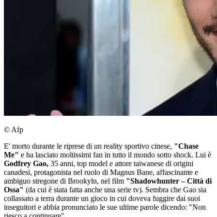
© Afp
E' morto durante le riprese di un reality sportivo cinese,
"Chase
Me"
e ha lasciato moltissimi fan in tutto il mondo sotto shock. Lui è
Godfrey Gao,
35 anni, top model e attore taiwanese di origini
canadesi, protagonista nel ruolo di Magnus Bane, affascinante e
ambiguo stregone di Brookyln, nel film
"Shadowhunter – Città di
Ossa"
(da cui è stata fatta anche una serie tv).
Sembra che Gao sia
collassato a terra durante un gioco in cui doveva fuggire dai suoi
inseguitori e abbia pronunciato le sue ultime parole dicendo: "Non
riesco a continuare"...