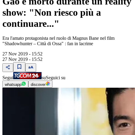
Gao è morto durante un reality
show: "Non riesco più a
continuare..."
Era l'amato protagonista nel ruolo di Magnus Bane nel film
"Shadowhunter – Città di Ossa" : fan in lacrime
27 Nov 2019 - 15:52
27 Nov 2019 - 15:52
Segui
su
Seguici su
whatsapp
discover