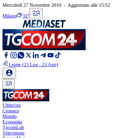
Mercoledì 27 Novembre 2019
-
Aggiornato alle
15:52
Milano
32°
Leone
(23 Lug - 23 Ago)
Ultim'ora
Cronaca
Mondo
Economia
TgcomLab
Televisione