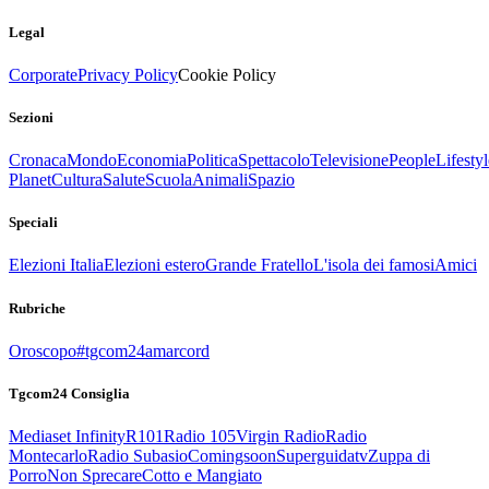
Legal
Corporate
Privacy Policy
Cookie Policy
Sezioni
Cronaca
Mondo
Economia
Politica
Spettacolo
Televisione
People
Lifestyl
Planet
Cultura
Salute
Scuola
Animali
Spazio
Speciali
Elezioni Italia
Elezioni estero
Grande Fratello
L'isola dei famosi
Amici
Rubriche
Oroscopo
#tgcom24amarcord
Tgcom24 Consiglia
Mediaset Infinity
R101
Radio 105
Virgin Radio
Radio
Montecarlo
Radio Subasio
Comingsoon
Superguidatv
Zuppa di
Porro
Non Sprecare
Cotto e Mangiato