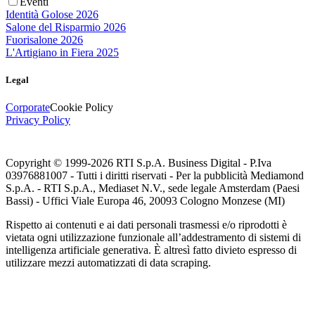
Eventi
Identità Golose 2026
Salone del Risparmio 2026
Fuorisalone 2026
L'Artigiano in Fiera 2025
Legal
Corporate
Cookie Policy
Privacy Policy
Copyright © 1999-
2026
RTI S.p.A. Business Digital - P.Iva
03976881007 - Tutti i diritti riservati - Per la pubblicità Mediamond
S.p.A. - RTI S.p.A., Mediaset N.V., sede legale Amsterdam (Paesi
Bassi) - Uffici Viale Europa 46, 20093 Cologno Monzese (MI)
Rispetto ai contenuti e ai dati personali trasmessi e/o riprodotti è
vietata ogni utilizzazione funzionale all’addestramento di sistemi di
intelligenza artificiale generativa. È altresì fatto divieto espresso di
utilizzare mezzi automatizzati di data scraping.