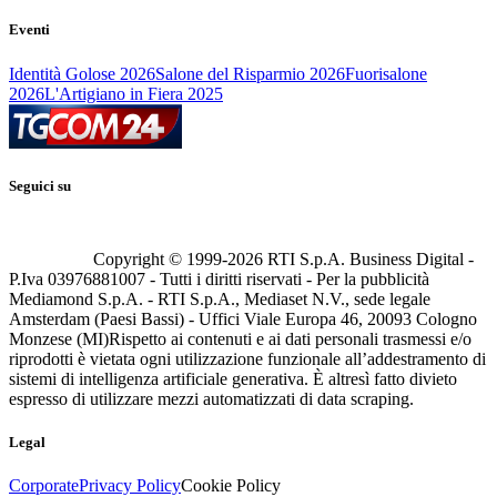
Eventi
Identità Golose 2026
Salone del Risparmio 2026
Fuorisalone
2026
L'Artigiano in Fiera 2025
Seguici su
Copyright © 1999-
2026
RTI S.p.A. Business Digital -
P.Iva 03976881007 - Tutti i diritti riservati - Per la pubblicità
Mediamond S.p.A. - RTI S.p.A., Mediaset N.V., sede legale
Amsterdam (Paesi Bassi) - Uffici Viale Europa 46, 20093 Cologno
Monzese (MI)
Rispetto ai contenuti e ai dati personali trasmessi e/o
riprodotti è vietata ogni utilizzazione funzionale all’addestramento di
sistemi di intelligenza artificiale generativa. È altresì fatto divieto
espresso di utilizzare mezzi automatizzati di data scraping.
Legal
Corporate
Privacy Policy
Cookie Policy