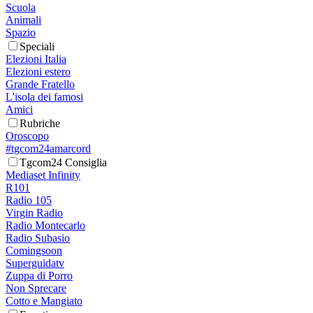
Scuola
Animali
Spazio
Speciali
Elezioni Italia
Elezioni estero
Grande Fratello
L'isola dei famosi
Amici
Rubriche
Oroscopo
#tgcom24amarcord
Tgcom24 Consiglia
Mediaset Infinity
R101
Radio 105
Virgin Radio
Radio Montecarlo
Radio Subasio
Comingsoon
Superguidatv
Zuppa di Porro
Non Sprecare
Cotto e Mangiato