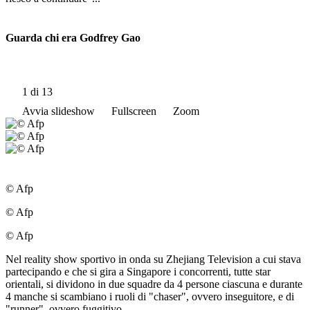
Guarda chi era Godfrey Gao
1
di 13
Avvia slideshow
Fullscreen
Zoom
© Afp
© Afp
© Afp
Nel reality show sportivo in onda su Zhejiang Television a cui stava
partecipando e che si gira a Singapore i concorrenti, tutte star
orientali, si dividono in due squadre da 4 persone ciascuna e durante
4 manche si scambiano i ruoli di "chaser", ovvero inseguitore, e di
"runner", ovvero fuggitivo.