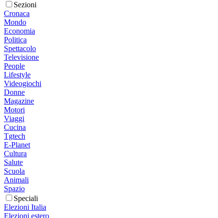
Sezioni
Cronaca
Mondo
Economia
Politica
Spettacolo
Televisione
People
Lifestyle
Videogiochi
Donne
Magazine
Motori
Viaggi
Cucina
Tgtech
E-Planet
Cultura
Salute
Scuola
Animali
Spazio
Speciali
Elezioni Italia
Elezioni estero