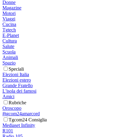
Donne
Magazine
Motori
Viaggi
Cucina
Tgtech
E-Planet
Cultura
Salute
Scuola
Animali
Spazio
Speciali
Elezioni Italia
Elezioni estero
Grande Fratello
L'isola dei famosi
Amici
Rubriche
Oroscopo
#tgcom24amarcord
Tgcom24 Consiglia
Mediaset Infinity
R101
Radio 105