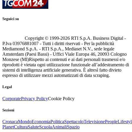
Seguici su
Copyright © 1999-
2026
RTI S.p.A. Business Digital -
P.Iva 03976881007 - Tutti i diritti riservati - Per la pubblicità
Mediamond S.p.A. - RTI S.p.A., Mediaset N.V., sede legale
Amsterdam (Paesi Bassi) - Uffici Viale Europa 46, 20093 Cologno
Monzese (MI)
Rispetto ai contenuti e ai dati personali trasmessi e/o
riprodotti è vietata ogni utilizzazione funzionale all’addestramento di
sistemi di intelligenza artificiale generativa. È altresì fatto divieto
espresso di utilizzare mezzi automatizzati di data scraping.
Legal
Corporate
Privacy Policy
Cookie Policy
Sezioni
Cronaca
Mondo
Economia
Politica
Spettacolo
Televisione
People
Lifestyl
Planet
Cultura
Salute
Scuola
Animali
Spazio