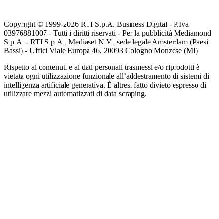
Copyright © 1999-
2026
RTI S.p.A. Business Digital - P.Iva
03976881007 - Tutti i diritti riservati - Per la pubblicità Mediamond
S.p.A. - RTI S.p.A., Mediaset N.V., sede legale Amsterdam (Paesi
Bassi) - Uffici Viale Europa 46, 20093 Cologno Monzese (MI)
Rispetto ai contenuti e ai dati personali trasmessi e/o riprodotti è
vietata ogni utilizzazione funzionale all’addestramento di sistemi di
intelligenza artificiale generativa. È altresì fatto divieto espresso di
utilizzare mezzi automatizzati di data scraping.