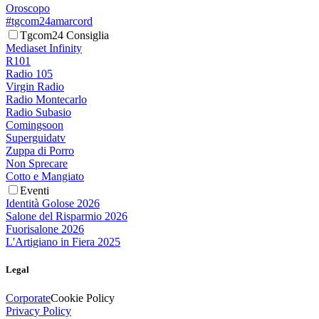
Oroscopo
#tgcom24amarcord
Tgcom24 Consiglia
Mediaset Infinity
R101
Radio 105
Virgin Radio
Radio Montecarlo
Radio Subasio
Comingsoon
Superguidatv
Zuppa di Porro
Non Sprecare
Cotto e Mangiato
Eventi
Identità Golose 2026
Salone del Risparmio 2026
Fuorisalone 2026
L'Artigiano in Fiera 2025
Legal
Corporate
Cookie Policy
Privacy Policy