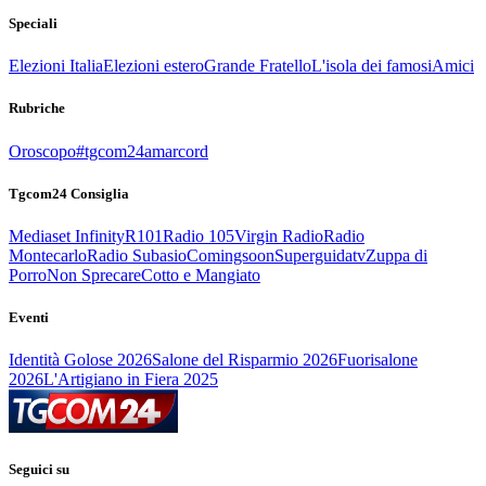
Speciali
Elezioni Italia
Elezioni estero
Grande Fratello
L'isola dei famosi
Amici
Rubriche
Oroscopo
#tgcom24amarcord
Tgcom24 Consiglia
Mediaset Infinity
R101
Radio 105
Virgin Radio
Radio
Montecarlo
Radio Subasio
Comingsoon
Superguidatv
Zuppa di
Porro
Non Sprecare
Cotto e Mangiato
Eventi
Identità Golose 2026
Salone del Risparmio 2026
Fuorisalone
2026
L'Artigiano in Fiera 2025
Seguici su