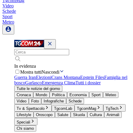
TgcomMag
Video
Schede
Sport
Meteo
In evidenza
Mostra tutti
Nascondi
Guerra Iran
Elezioni
Crans Montana
Epstein Files
Famiglia nel
bosco
Garlasco
Emergenza Clima
Tutti i dossier
Tutte le notizie del giorno
Cronaca
Mondo
Politica
Economia
Sport
Meteo
Video
Foto
Infografiche
Schede
Tv & Spettacolo
TgcomLab
TgcomMag
TgTech
Lifestyle
Oroscopo
Salute
Skuola
Cultura
Animali
Speciali
Chi siamo