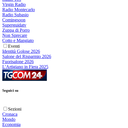
Virgin Radio
Radio Montecarlo
Radio Subasio
Comingsoon
Superguidatv
Zuppa di Porro
Non Sprecare
Cotto e Mangiato
Eventi
Identità Golose 2026
Salone del Risparmio 2026
Fuorisalone 2026
L'Artigiano in Fiera 2025
Seguici su
Sezioni
Cronaca
Mondo
Economia