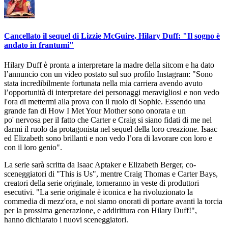
Cancellato il sequel di Lizzie McGuire, Hilary Duff: "Il sogno è
andato in frantumi"
Hilary Duff è pronta a interpretare la madre della sitcom e ha dato
l’annuncio con un video postato sul suo profilo Instagram: "Sono
stata incredibilmente fortunata nella mia carriera avendo avuto
l’opportunità di interpretare dei personaggi meravigliosi e non vedo
l'ora di mettermi alla prova con il ruolo di Sophie. Essendo una
grande fan di How I Met Your Mother sono onorata e un
po' nervosa per il fatto che Carter e Craig si siano fidati di me nel
darmi il ruolo da protagonista nel sequel della loro creazione. Isaac
ed Elizabeth sono brillanti e non vedo l’ora di lavorare con loro e
con il loro genio".
La serie sarà scritta da Isaac Aptaker e Elizabeth Berger, co-
sceneggiatori di "This is Us", mentre Craig Thomas e Carter Bays,
creatori della serie originale, torneranno in veste di produttori
esecutivi. "La serie originale è iconica e ha rivoluzionato la
commedia di mezz'ora, e noi siamo onorati di portare avanti la torcia
per la prossima generazione, e addirittura con Hilary Duff!",
hanno dichiarato i nuovi sceneggiatori.