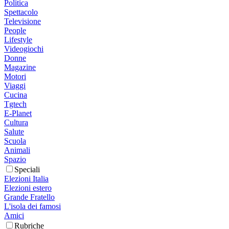
Politica
Spettacolo
Televisione
People
Lifestyle
Videogiochi
Donne
Magazine
Motori
Viaggi
Cucina
Tgtech
E-Planet
Cultura
Salute
Scuola
Animali
Spazio
Speciali
Elezioni Italia
Elezioni estero
Grande Fratello
L'isola dei famosi
Amici
Rubriche