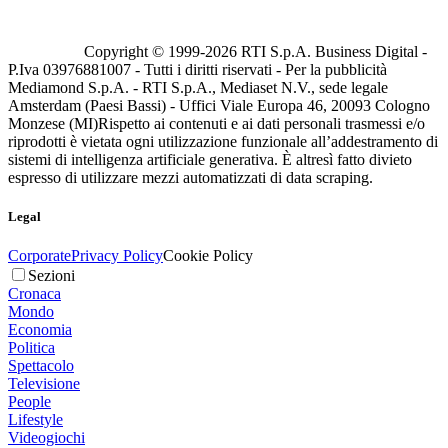
Copyright © 1999-
2026
RTI S.p.A. Business Digital -
P.Iva 03976881007 - Tutti i diritti riservati - Per la pubblicità
Mediamond S.p.A. - RTI S.p.A., Mediaset N.V., sede legale
Amsterdam (Paesi Bassi) - Uffici Viale Europa 46, 20093 Cologno
Monzese (MI)
Rispetto ai contenuti e ai dati personali trasmessi e/o
riprodotti è vietata ogni utilizzazione funzionale all’addestramento di
sistemi di intelligenza artificiale generativa. È altresì fatto divieto
espresso di utilizzare mezzi automatizzati di data scraping.
Legal
Corporate
Privacy Policy
Cookie Policy
Sezioni
Cronaca
Mondo
Economia
Politica
Spettacolo
Televisione
People
Lifestyle
Videogiochi