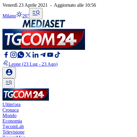
Venerdì 23 Aprile 2021
-
Aggiornato alle
10:56
Milano
26°
Leone
(23 Lug - 23 Ago)
Ultim'ora
Cronaca
Mondo
Economia
TgcomLab
Televisione