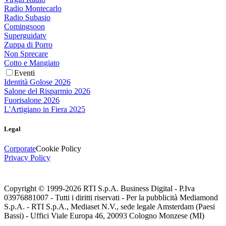
Radio Montecarlo
Radio Subasio
Comingsoon
Superguidatv
Zuppa di Porro
Non Sprecare
Cotto e Mangiato
Eventi
Identità Golose 2026
Salone del Risparmio 2026
Fuorisalone 2026
L'Artigiano in Fiera 2025
Legal
Corporate
Cookie Policy
Privacy Policy
Copyright © 1999-
2026
RTI S.p.A. Business Digital - P.Iva
03976881007 - Tutti i diritti riservati - Per la pubblicità Mediamond
S.p.A. - RTI S.p.A., Mediaset N.V., sede legale Amsterdam (Paesi
Bassi) - Uffici Viale Europa 46, 20093 Cologno Monzese (MI)