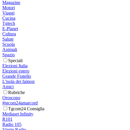
Magazine
Motori
Viaggi
Cucina
Tgtech
E-Planet
Cultura
Salute
Scuola
Animali
Spazio
Speciali
Elezioni Italia
Elezioni estero
Grande Fratello
L'isola dei famosi
Amici
Rubriche
Oroscopo
#tgcom24amarcord
Tgcom24 Consiglia
Mediaset Infinity
R101
Radio 105
Virgin Radio