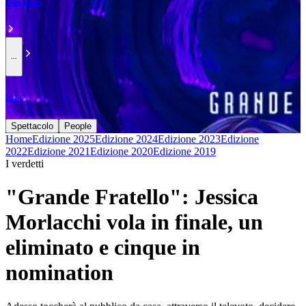
Televisione
...
2024
Spettacolo
People
Home
Edizione 2025
Edizione 2024
Edizione 2023
Edizione
2022
Edizione 2021
Edizione 2020
Edizione 2019
I verdetti
"Grande Fratello": Jessica
Morlacchi vola in finale, un
eliminato e cinque in
nomination