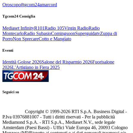
Oroscopo
#tgcom24amarcord
Tgcom24 Consiglia
Mediaset Infinity
R101
Radio 105
Virgin Radio
Radio
Montecarlo
Radio Subasio
Comingsoon
Superguidatv
Zuppa di
Porro
Non Sprecare
Cotto e Mangiato
Eventi
Identità Golose 2026
Salone del Risparmio 2026
Fuorisalone
2026
L'Artigiano in Fiera 2025
Seguici su
Copyright © 1999-
2026
RTI S.p.A. Business Digital -
P.Iva 03976881007 - Tutti i diritti riservati - Per la pubblicità
Mediamond S.p.A. - RTI S.p.A., Mediaset N.V., sede legale
Amsterdam (Paesi Bassi) - Uffici Viale Europa 46, 20093 Cologno
Monzese (MI)
Rispetto ai contenuti e ai dati personali trasmessi e/o