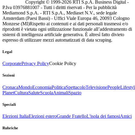
Copyright © 1999-
2026
RTI S.p.A. Business Digital -
P.Iva 03976881007 - Tutti i diritti riservati - Per la pubblicità
Mediamond S.p.A. - RTI S.p.A., Mediaset N.V., sede legale
Amsterdam (Paesi Bassi) - Uffici Viale Europa 46, 20093 Cologno
Monzese (MI)
Rispetto ai contenuti e ai dati personali trasmessi e/o
riprodotti è vietata ogni utilizzazione funzionale all’addestramento di
sistemi di intelligenza artificiale generativa. È altresì fatto divieto
espresso di utilizzare mezzi automatizzati di data scraping.
Legal
Corporate
Privacy Policy
Cookie Policy
Sezioni
Cronaca
Mondo
Economia
Politica
Spettacolo
Televisione
People
Lifestyl
Planet
Cultura
Salute
Scuola
Animali
Spazio
Speciali
Elezioni Italia
Elezioni estero
Grande Fratello
L'isola dei famosi
Amici
Rubriche