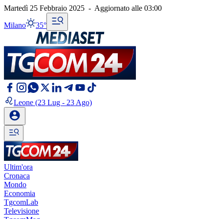
Martedì 25 Febbraio 2025
-
Aggiornato alle
03:00
Milano
35°
Leone
(23 Lug - 23 Ago)
Ultim'ora
Cronaca
Mondo
Economia
TgcomLab
Televisione