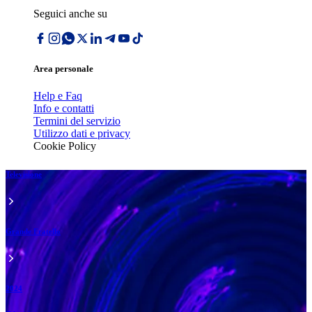
Seguici anche su
Area personale
Help e Faq
Info e contatti
Termini del servizio
Utilizzo dati e privacy
Cookie Policy
Televisione
Grande Fratello
2024