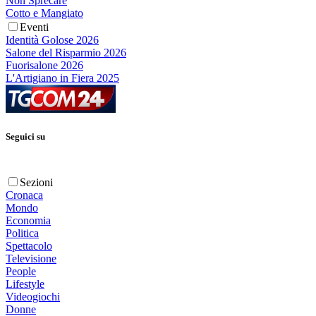
Non Sprecare
Cotto e Mangiato
Eventi
Identità Golose 2026
Salone del Risparmio 2026
Fuorisalone 2026
L'Artigiano in Fiera 2025
Seguici su
Sezioni
Cronaca
Mondo
Economia
Politica
Spettacolo
Televisione
People
Lifestyle
Videogiochi
Donne