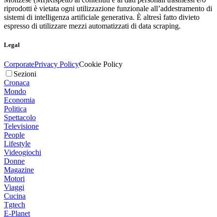
riprodotti è vietata ogni utilizzazione funzionale all’addestramento di
sistemi di intelligenza artificiale generativa. È altresì fatto divieto
espresso di utilizzare mezzi automatizzati di data scraping.
Legal
Corporate
Privacy Policy
Cookie Policy
Sezioni
Cronaca
Mondo
Economia
Politica
Spettacolo
Televisione
People
Lifestyle
Videogiochi
Donne
Magazine
Motori
Viaggi
Cucina
Tgtech
E-Planet