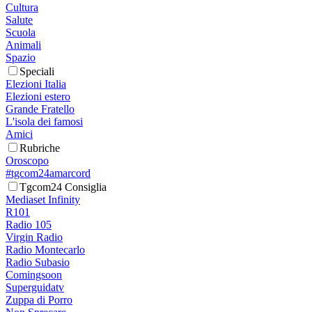
Cultura
Salute
Scuola
Animali
Spazio
Speciali
Elezioni Italia
Elezioni estero
Grande Fratello
L'isola dei famosi
Amici
Rubriche
Oroscopo
#tgcom24amarcord
Tgcom24 Consiglia
Mediaset Infinity
R101
Radio 105
Virgin Radio
Radio Montecarlo
Radio Subasio
Comingsoon
Superguidatv
Zuppa di Porro