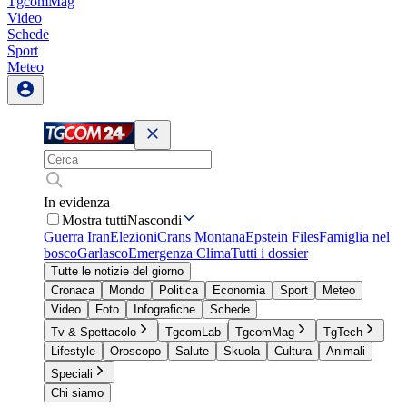
TgcomMag
Video
Schede
Sport
Meteo
In evidenza
Mostra tutti
Nascondi
Guerra Iran
Elezioni
Crans Montana
Epstein Files
Famiglia nel
bosco
Garlasco
Emergenza Clima
Tutti i dossier
Tutte le notizie del giorno
Cronaca
Mondo
Politica
Economia
Sport
Meteo
Video
Foto
Infografiche
Schede
Tv & Spettacolo
TgcomLab
TgcomMag
TgTech
Lifestyle
Oroscopo
Salute
Skuola
Cultura
Animali
Speciali
Chi siamo