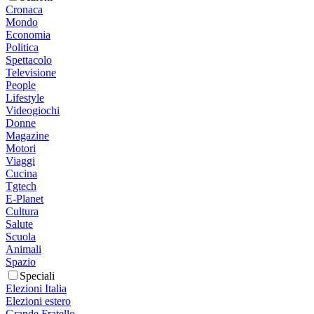
Cronaca
Mondo
Economia
Politica
Spettacolo
Televisione
People
Lifestyle
Videogiochi
Donne
Magazine
Motori
Viaggi
Cucina
Tgtech
E-Planet
Cultura
Salute
Scuola
Animali
Spazio
Speciali
Elezioni Italia
Elezioni estero
Grande Fratello