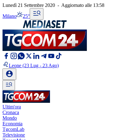
Lunedì 21 Settembre 2020
-
Aggiornato alle
13:58
Milano
25°
Leone
(23 Lug - 23 Ago)
Ultim'ora
Cronaca
Mondo
Economia
TgcomLab
Televisione