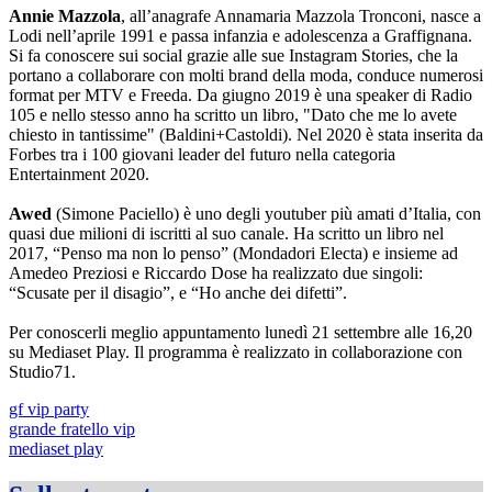
Annie Mazzola
, all’anagrafe Annamaria Mazzola Tronconi, nasce a
Lodi nell’aprile 1991 e passa infanzia e adolescenza a Graffignana.
Si fa conoscere sui social grazie alle sue Instagram Stories, che la
portano a collaborare con molti brand della moda, conduce numerosi
format per MTV e Freeda. Da giugno 2019 è una speaker di Radio
105 e nello stesso anno ha scritto un libro, "Dato che me lo avete
chiesto in tantissime" (Baldini+Castoldi). Nel 2020 è stata inserita da
Forbes tra i 100 giovani leader del futuro nella categoria
Entertainment 2020.
Awed
(Simone Paciello) è uno degli youtuber più amati d’Italia, con
quasi due milioni di iscritti al suo canale. Ha scritto un libro nel
2017, “Penso ma non lo penso” (Mondadori Electa) e insieme ad
Amedeo Preziosi e Riccardo Dose ha realizzato due singoli:
“Scusate per il disagio”, e “Ho anche dei difetti”.
Per conoscerli meglio appuntamento lunedì 21 settembre alle 16,20
su Mediaset Play. Il programma è realizzato in collaborazione con
Studio71.
gf vip party
grande fratello vip
mediaset play