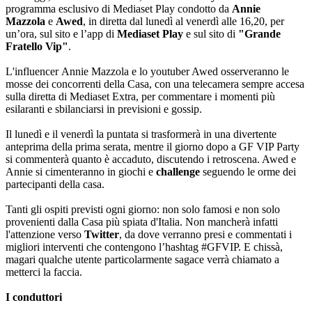
programma esclusivo di Mediaset Play condotto da
Annie
Mazzola
e
Awed
, in diretta dal lunedì al venerdì alle 16,20, per
un’ora, sul sito e l’app di
Mediaset Play
e sul sito di
"Grande
Fratello Vip"
.
L'influencer Annie Mazzola e lo youtuber Awed osserveranno le
mosse dei concorrenti della Casa, con una telecamera sempre accesa
sulla diretta di Mediaset Extra, per commentare i momenti più
esilaranti e sbilanciarsi in previsioni e gossip.
Il lunedì e il venerdì la puntata si trasformerà in una divertente
anteprima della prima serata, mentre il giorno dopo a GF VIP Party
si commenterà quanto è accaduto, discutendo i retroscena. Awed e
Annie si cimenteranno in giochi e
challenge
seguendo le orme dei
partecipanti della casa.
Tanti gli ospiti previsti ogni giorno: non solo famosi e non solo
provenienti dalla Casa più spiata d'Italia. Non mancherà infatti
l'attenzione verso
Twitter
, da dove verranno presi e commentati i
migliori interventi che contengono l’hashtag #GFVIP. E chissà,
magari qualche utente particolarmente sagace verrà chiamato a
metterci la faccia.
I conduttori