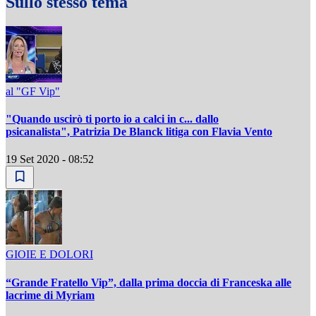
Sullo stesso tema
al "GF Vip"
"Quando uscirò ti porto io a calci in c... dallo
psicanalista", Patrizia De Blanck litiga con Flavia Vento
19 Set 2020 - 08:52
GIOIE E DOLORI
“Grande Fratello Vip”, dalla prima doccia di Franceska alle
lacrime di Myriam