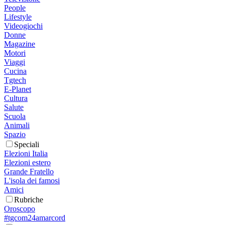
People
Lifestyle
Videogiochi
Donne
Magazine
Motori
Viaggi
Cucina
Tgtech
E-Planet
Cultura
Salute
Scuola
Animali
Spazio
Speciali
Elezioni Italia
Elezioni estero
Grande Fratello
L'isola dei famosi
Amici
Rubriche
Oroscopo
#tgcom24amarcord