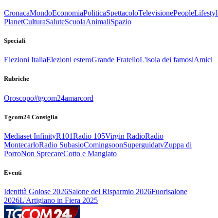
Cronaca
Mondo
Economia
Politica
Spettacolo
Televisione
People
Lifestyl
Planet
Cultura
Salute
Scuola
Animali
Spazio
Speciali
Elezioni Italia
Elezioni estero
Grande Fratello
L'isola dei famosi
Amici
Rubriche
Oroscopo
#tgcom24amarcord
Tgcom24 Consiglia
Mediaset Infinity
R101
Radio 105
Virgin Radio
Radio
Montecarlo
Radio Subasio
Comingsoon
Superguidatv
Zuppa di
Porro
Non Sprecare
Cotto e Mangiato
Eventi
Identità Golose 2026
Salone del Risparmio 2026
Fuorisalone
2026
L'Artigiano in Fiera 2025