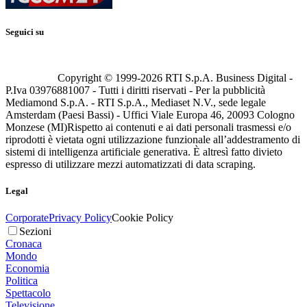
Seguici su
Copyright © 1999-
2026
RTI S.p.A. Business Digital -
P.Iva 03976881007 - Tutti i diritti riservati - Per la pubblicità
Mediamond S.p.A. - RTI S.p.A., Mediaset N.V., sede legale
Amsterdam (Paesi Bassi) - Uffici Viale Europa 46, 20093 Cologno
Monzese (MI)
Rispetto ai contenuti e ai dati personali trasmessi e/o
riprodotti è vietata ogni utilizzazione funzionale all’addestramento di
sistemi di intelligenza artificiale generativa. È altresì fatto divieto
espresso di utilizzare mezzi automatizzati di data scraping.
Legal
Corporate
Privacy Policy
Cookie Policy
Sezioni
Cronaca
Mondo
Economia
Politica
Spettacolo
Televisione