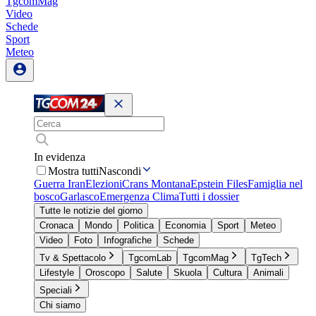
TgcomMag
Video
Schede
Sport
Meteo
In evidenza
Mostra tutti
Nascondi
Guerra Iran
Elezioni
Crans Montana
Epstein Files
Famiglia nel
bosco
Garlasco
Emergenza Clima
Tutti i dossier
Tutte le notizie del giorno
Cronaca
Mondo
Politica
Economia
Sport
Meteo
Video
Foto
Infografiche
Schede
Tv & Spettacolo
TgcomLab
TgcomMag
TgTech
Lifestyle
Oroscopo
Salute
Skuola
Cultura
Animali
Speciali
Chi siamo