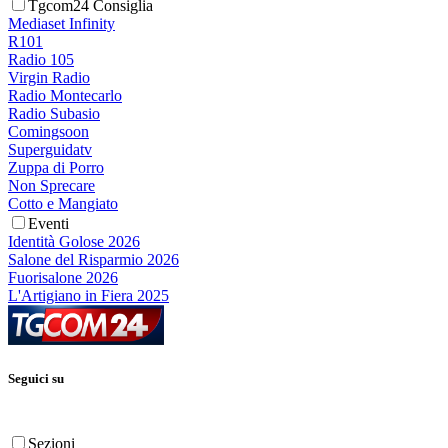
Tgcom24 Consiglia
Mediaset Infinity
R101
Radio 105
Virgin Radio
Radio Montecarlo
Radio Subasio
Comingsoon
Superguidatv
Zuppa di Porro
Non Sprecare
Cotto e Mangiato
Eventi
Identità Golose 2026
Salone del Risparmio 2026
Fuorisalone 2026
L'Artigiano in Fiera 2025
Seguici su
Sezioni