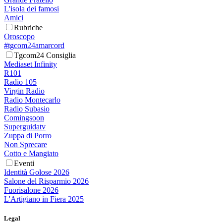
L'isola dei famosi
Amici
Rubriche
Oroscopo
#tgcom24amarcord
Tgcom24 Consiglia
Mediaset Infinity
R101
Radio 105
Virgin Radio
Radio Montecarlo
Radio Subasio
Comingsoon
Superguidatv
Zuppa di Porro
Non Sprecare
Cotto e Mangiato
Eventi
Identità Golose 2026
Salone del Risparmio 2026
Fuorisalone 2026
L'Artigiano in Fiera 2025
Legal