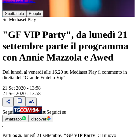
Grande Fratello Vip 5
Spettacolo
People
Su Mediaset Play
"GF VIP Party", da lunedì 21
settembre parte il programma
con Annie Mazzola e Awed
Dal lunedì al venerdì alle 16,20 su Mediaset Play il commento in
diretta del "Grande Fratello Vip"
21 Set 2020 - 13:58
21 Set 2020 - 13:58
Segui
su
Seguici su
whatsapp
discover
Parti oggi, lunedì 21 settembre,
"GF VIP Party"
: il nuovo