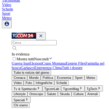
TgcomMag
Video
Schede
Sport
Meteo
In evidenza
Mostra tutti
Nascondi
Guerra Iran
Elezioni
Crans Montana
Epstein Files
Famiglia nel
bosco
Garlasco
Emergenza Clima
Tutti i dossier
Tutte le notizie del giorno
Cronaca
Mondo
Politica
Economia
Sport
Meteo
Video
Foto
Infografiche
Schede
Tv & Spettacolo
TgcomLab
TgcomMag
TgTech
Lifestyle
Oroscopo
Salute
Skuola
Cultura
Animali
Speciali
Chi siamo