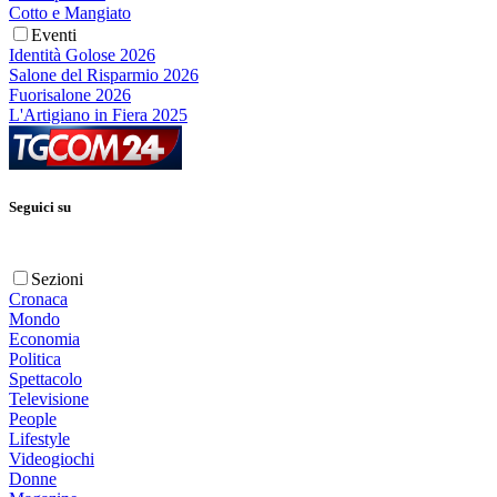
Cotto e Mangiato
Eventi
Identità Golose 2026
Salone del Risparmio 2026
Fuorisalone 2026
L'Artigiano in Fiera 2025
Seguici su
Sezioni
Cronaca
Mondo
Economia
Politica
Spettacolo
Televisione
People
Lifestyle
Videogiochi
Donne