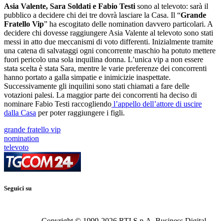
Asia Valente, Sara Soldati e Fabio Testi
sono al televoto: sarà il
pubblico a decidere chi dei tre dovrà lasciare la Casa. Il “
Grande
Fratello Vip
” ha escogitato delle nomination davvero particolari. A
decidere chi dovesse raggiungere Asia Valente al televoto sono stati
messi in atto due meccanismi di voto differenti. Inizialmente tramite
una catena di salvataggi ogni concorrente maschio ha potuto mettere
fuori pericolo una sola inquilina donna. L’unica vip a non essere
stata scelta è stata Sara, mentre le varie preferenze dei concorrenti
hanno portato a galla simpatie e inimicizie inaspettate.
Successivamente gli inquilini sono stati chiamati a fare delle
votazioni palesi. La maggior parte dei concorrenti ha deciso di
nominare Fabio Testi raccogliendo
l’appello dell’attore di uscire
dalla Casa
per poter raggiungere i figli.
grande fratello vip
nomination
televoto
Seguici su
Copyright © 1999-
2026
RTI S.p.A. Business Digital -