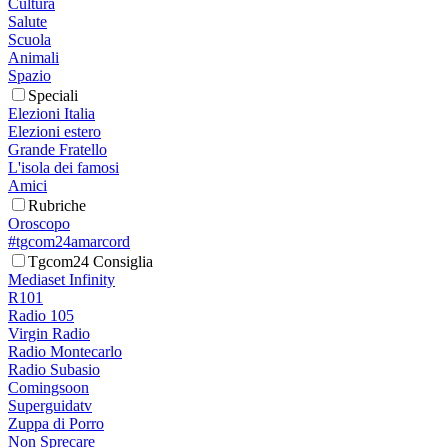
Cultura
Salute
Scuola
Animali
Spazio
Speciali
Elezioni Italia
Elezioni estero
Grande Fratello
L'isola dei famosi
Amici
Rubriche
Oroscopo
#tgcom24amarcord
Tgcom24 Consiglia
Mediaset Infinity
R101
Radio 105
Virgin Radio
Radio Montecarlo
Radio Subasio
Comingsoon
Superguidatv
Zuppa di Porro
Non Sprecare