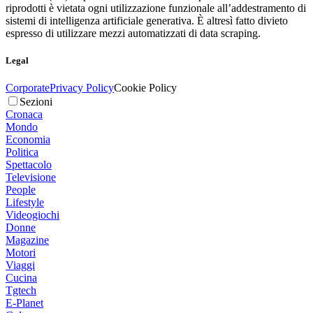
riprodotti è vietata ogni utilizzazione funzionale all’addestramento di
sistemi di intelligenza artificiale generativa. È altresì fatto divieto
espresso di utilizzare mezzi automatizzati di data scraping.
Legal
Corporate
Privacy Policy
Cookie Policy
Sezioni
Cronaca
Mondo
Economia
Politica
Spettacolo
Televisione
People
Lifestyle
Videogiochi
Donne
Magazine
Motori
Viaggi
Cucina
Tgtech
E-Planet