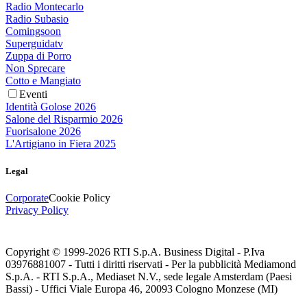
Radio Montecarlo
Radio Subasio
Comingsoon
Superguidatv
Zuppa di Porro
Non Sprecare
Cotto e Mangiato
Eventi
Identità Golose 2026
Salone del Risparmio 2026
Fuorisalone 2026
L'Artigiano in Fiera 2025
Legal
Corporate
Cookie Policy
Privacy Policy
Copyright © 1999-
2026
RTI S.p.A. Business Digital - P.Iva
03976881007 - Tutti i diritti riservati - Per la pubblicità Mediamond
S.p.A. - RTI S.p.A., Mediaset N.V., sede legale Amsterdam (Paesi
Bassi) - Uffici Viale Europa 46, 20093 Cologno Monzese (MI)