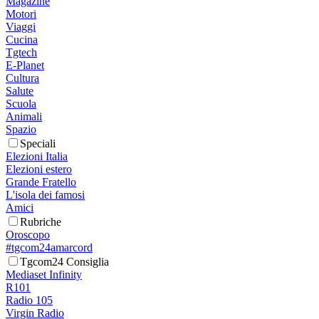
Magazine
Motori
Viaggi
Cucina
Tgtech
E-Planet
Cultura
Salute
Scuola
Animali
Spazio
Speciali
Elezioni Italia
Elezioni estero
Grande Fratello
L'isola dei famosi
Amici
Rubriche
Oroscopo
#tgcom24amarcord
Tgcom24 Consiglia
Mediaset Infinity
R101
Radio 105
Virgin Radio