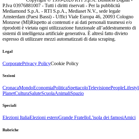
P.Iva 03976881007 - Tutti i diritti riservati - Per la pubblicità
Mediamond S.p.A. - RTI S.p.A., Mediaset N.V., sede legale
Amsterdam (Paesi Bassi) - Uffici Viale Europa 46, 20093 Cologno
Monzese (MI)
Rispetto ai contenuti e ai dati personali trasmessi e/o
riprodotti è vietata ogni utilizzazione funzionale all’addestramento di
sistemi di intelligenza artificiale generativa. È altresì fatto divieto
espresso di utilizzare mezzi automatizzati di data scraping.
Legal
Corporate
Privacy Policy
Cookie Policy
Sezioni
Cronaca
Mondo
Economia
Politica
Spettacolo
Televisione
People
Lifestyl
Planet
Cultura
Salute
Scuola
Animali
Spazio
Speciali
Elezioni Italia
Elezioni estero
Grande Fratello
L'isola dei famosi
Amici
Rubriche