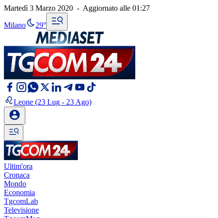
Martedì 3 Marzo 2020
-
Aggiornato alle
01:27
Milano
29°
Leone
(23 Lug - 23 Ago)
Ultim'ora
Cronaca
Mondo
Economia
TgcomLab
Televisione