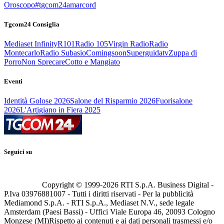
Oroscopo
#tgcom24amarcord
Tgcom24 Consiglia
Mediaset Infinity
R101
Radio 105
Virgin Radio
Radio
Montecarlo
Radio Subasio
Comingsoon
Superguidatv
Zuppa di
Porro
Non Sprecare
Cotto e Mangiato
Eventi
Identità Golose 2026
Salone del Risparmio 2026
Fuorisalone
2026
L'Artigiano in Fiera 2025
Seguici su
Copyright © 1999-
2026
RTI S.p.A. Business Digital -
P.Iva 03976881007 - Tutti i diritti riservati - Per la pubblicità
Mediamond S.p.A. - RTI S.p.A., Mediaset N.V., sede legale
Amsterdam (Paesi Bassi) - Uffici Viale Europa 46, 20093 Cologno
Monzese (MI)
Rispetto ai contenuti e ai dati personali trasmessi e/o