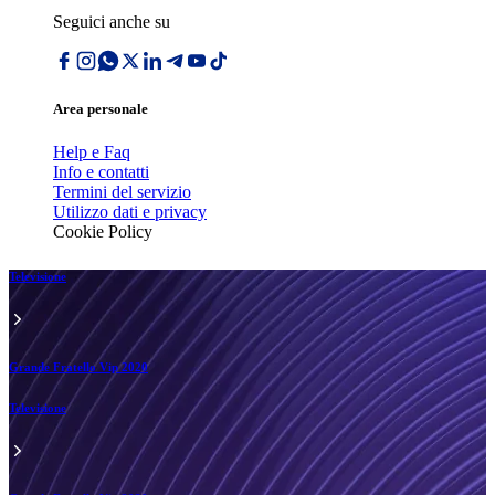
Seguici anche su
Area personale
Help e Faq
Info e contatti
Termini del servizio
Utilizzo dati e privacy
Cookie Policy
Televisione
Grande Fratello Vip 2020
Televisione