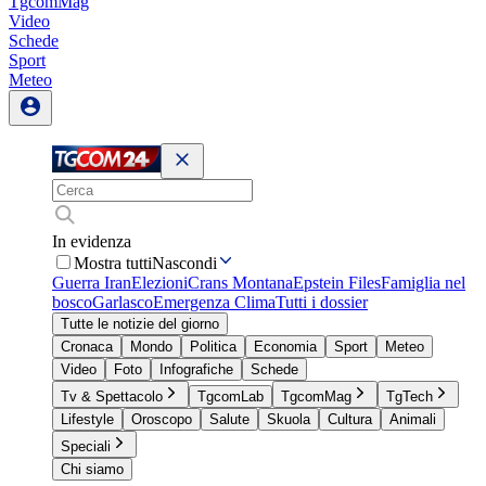
TgcomMag
Video
Schede
Sport
Meteo
In evidenza
Mostra tutti
Nascondi
Guerra Iran
Elezioni
Crans Montana
Epstein Files
Famiglia nel
bosco
Garlasco
Emergenza Clima
Tutti i dossier
Tutte le notizie del giorno
Cronaca
Mondo
Politica
Economia
Sport
Meteo
Video
Foto
Infografiche
Schede
Tv & Spettacolo
TgcomLab
TgcomMag
TgTech
Lifestyle
Oroscopo
Salute
Skuola
Cultura
Animali
Speciali
Chi siamo