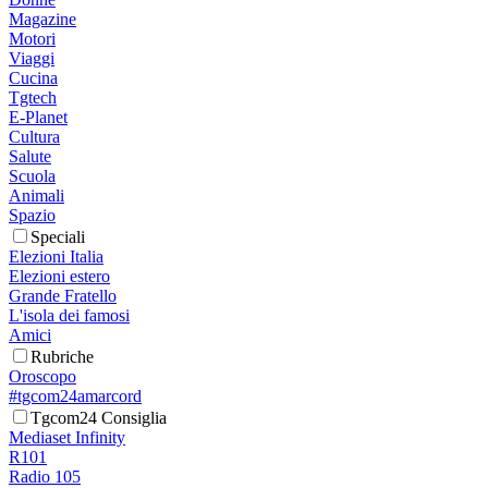
Magazine
Motori
Viaggi
Cucina
Tgtech
E-Planet
Cultura
Salute
Scuola
Animali
Spazio
Speciali
Elezioni Italia
Elezioni estero
Grande Fratello
L'isola dei famosi
Amici
Rubriche
Oroscopo
#tgcom24amarcord
Tgcom24 Consiglia
Mediaset Infinity
R101
Radio 105