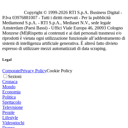
Copyright © 1999-
2026
RTI S.p.A. Business Digital -
P.Iva 03976881007 - Tutti i diritti riservati - Per la pubblicità
Mediamond S.p.A. - RTI S.p.A., Mediaset N.V., sede legale
Amsterdam (Paesi Bassi) - Uffici Viale Europa 46, 20093 Cologno
Monzese (MI)
Rispetto ai contenuti e ai dati personali trasmessi e/o
riprodotti è vietata ogni utilizzazione funzionale all’addestramento di
sistemi di intelligenza artificiale generativa. È altresì fatto divieto
espresso di utilizzare mezzi automatizzati di data scraping.
Legal
Corporate
Privacy Policy
Cookie Policy
Sezioni
Cronaca
Mondo
Economia
Politica
Spettacolo
Televisione
People
Lifestyle
Videogiochi
Donne