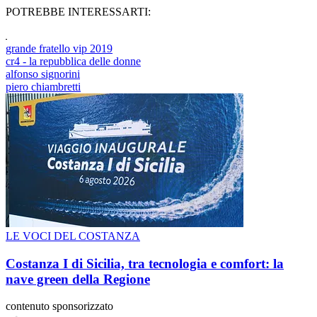
POTREBBE INTERESSARTI:
grande fratello vip 2019
cr4 - la repubblica delle donne
alfonso signorini
piero chiambretti
LE VOCI DEL COSTANZA
Costanza I di Sicilia, tra tecnologia e comfort: la
nave green della Regione
contenuto sponsorizzato