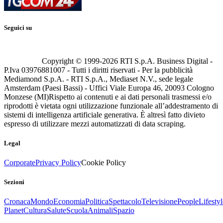
Seguici su
Copyright © 1999-
2026
RTI S.p.A. Business Digital -
P.Iva 03976881007 - Tutti i diritti riservati - Per la pubblicità
Mediamond S.p.A. - RTI S.p.A., Mediaset N.V., sede legale
Amsterdam (Paesi Bassi) - Uffici Viale Europa 46, 20093 Cologno
Monzese (MI)
Rispetto ai contenuti e ai dati personali trasmessi e/o
riprodotti è vietata ogni utilizzazione funzionale all’addestramento di
sistemi di intelligenza artificiale generativa. È altresì fatto divieto
espresso di utilizzare mezzi automatizzati di data scraping.
Legal
Corporate
Privacy Policy
Cookie Policy
Sezioni
Cronaca
Mondo
Economia
Politica
Spettacolo
Televisione
People
Lifestyl
Planet
Cultura
Salute
Scuola
Animali
Spazio