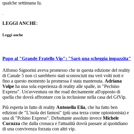
qualche settimana fa.
LEGGI ANCHE
:
Leggi anche
Pupo al "Grande Fratello Vip": "Sarò una scheggia impazzita"
Alfonso Signorini aveva promesso che in questa edizione del reality
di Canale 5 non ci sarebbero stati sconosciuti ma veri volti noti e
fino a questo momento la promessa è stata mantenuta.
Adriana
Volpe
ha una sola esperienza di reality alle spalle, in "Pechino
Express". Un'avventura on the road decisamente all'opposto di
quella che dovrà affrontare con la reclusione nella casa del GfVip.
Più esperta in fatto di reality
Antonella Elia
, che ha fatto ben
edizioni de "L'isola dei famosi" (più una terza come opionionista) e
una di "Pchino Express". Debuttante assoluto invece
Michele
Cucuzza
che dalla cronaca e l'attualità dovrà passare al quotidiano
di una convivenza forzata con altri vip.