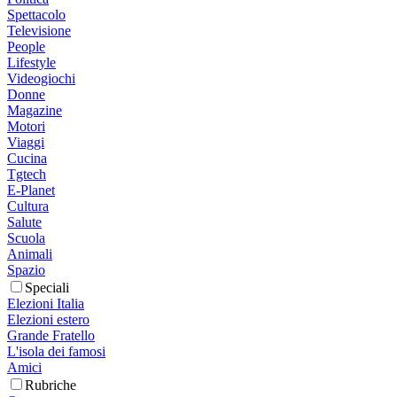
Spettacolo
Televisione
People
Lifestyle
Videogiochi
Donne
Magazine
Motori
Viaggi
Cucina
Tgtech
E-Planet
Cultura
Salute
Scuola
Animali
Spazio
Speciali
Elezioni Italia
Elezioni estero
Grande Fratello
L'isola dei famosi
Amici
Rubriche