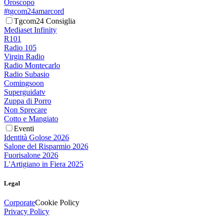
Oroscopo
#tgcom24amarcord
Tgcom24 Consiglia
Mediaset Infinity
R101
Radio 105
Virgin Radio
Radio Montecarlo
Radio Subasio
Comingsoon
Superguidatv
Zuppa di Porro
Non Sprecare
Cotto e Mangiato
Eventi
Identità Golose 2026
Salone del Risparmio 2026
Fuorisalone 2026
L'Artigiano in Fiera 2025
Legal
Corporate
Cookie Policy
Privacy Policy