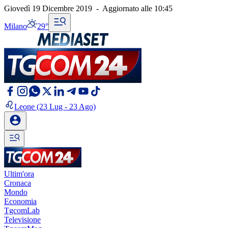
Giovedì 19 Dicembre 2019
-
Aggiornato alle
10:45
Milano
29°
Leone
(23 Lug - 23 Ago)
Ultim'ora
Cronaca
Mondo
Economia
TgcomLab
Televisione