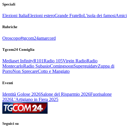
Speciali
Elezioni Italia
Elezioni estero
Grande Fratello
L'isola dei famosi
Amici
Rubriche
Oroscopo
#tgcom24amarcord
Tgcom24 Consiglia
Mediaset Infinity
R101
Radio 105
Virgin Radio
Radio
Montecarlo
Radio Subasio
Comingsoon
Superguidatv
Zuppa di
Porro
Non Sprecare
Cotto e Mangiato
Eventi
Identità Golose 2026
Salone del Risparmio 2026
Fuorisalone
2026
L'Artigiano in Fiera 2025
Seguici su