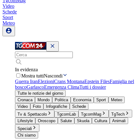
TgcomMag
Video
Schede
Sport
Meteo
In evidenza
Mostra tutti
Nascondi
Guerra Iran
Elezioni
Crans Montana
Epstein Files
Famiglia nel
bosco
Garlasco
Emergenza Clima
Tutti i dossier
Tutte le notizie del giorno
Cronaca
Mondo
Politica
Economia
Sport
Meteo
Video
Foto
Infografiche
Schede
Tv & Spettacolo
TgcomLab
TgcomMag
TgTech
Lifestyle
Oroscopo
Salute
Skuola
Cultura
Animali
Speciali
Chi siamo