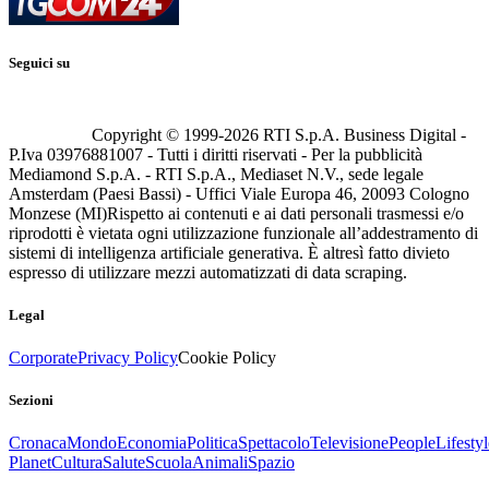
Seguici su
Copyright © 1999-
2026
RTI S.p.A. Business Digital -
P.Iva 03976881007 - Tutti i diritti riservati - Per la pubblicità
Mediamond S.p.A. - RTI S.p.A., Mediaset N.V., sede legale
Amsterdam (Paesi Bassi) - Uffici Viale Europa 46, 20093 Cologno
Monzese (MI)
Rispetto ai contenuti e ai dati personali trasmessi e/o
riprodotti è vietata ogni utilizzazione funzionale all’addestramento di
sistemi di intelligenza artificiale generativa. È altresì fatto divieto
espresso di utilizzare mezzi automatizzati di data scraping.
Legal
Corporate
Privacy Policy
Cookie Policy
Sezioni
Cronaca
Mondo
Economia
Politica
Spettacolo
Televisione
People
Lifestyl
Planet
Cultura
Salute
Scuola
Animali
Spazio