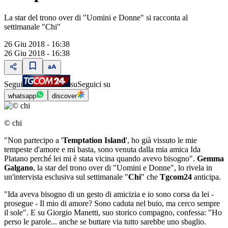
La star del trono over di "Uomini e Donne" si racconta al
settimanale "Chi"
26 Giu 2018 - 16:38
26 Giu 2018 - 16:38
Segui
su
Seguici su
whatsapp
discover
© chi
"Non partecipo a '
Temptation Island
', ho già vissuto le mie
tempeste d'amore e mi basta, sono venuta dalla mia amica Ida
Platano perché lei mi è stata vicina quando avevo bisogno".
Gemma
Galgano
, la star del trono over di "Uomini e Donne", lo rivela in
un'intervista esclusiva sul settimanale "
Chi
" che
Tgcom24
anticipa.
"Ida aveva bisogno di un gesto di amicizia e io sono corsa da lei -
prosegue - Il mio di amore? Sono caduta nel buio, ma cerco sempre
il sole". E su Giorgio Manetti, suo storico compagno, confessa: "Ho
perso le parole... anche se buttare via tutto sarebbe uno sbaglio.