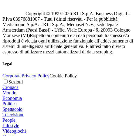
Copyright © 1999-
2026
RTI S.p.A. Business Digital -
P.Iva 03976881007 - Tutti i diritti riservati - Per la pubblicità
Mediamond S.p.A. - RTI S.p.A., Mediaset N.V., sede legale
Amsterdam (Paesi Bassi) - Uffici Viale Europa 46, 20093 Cologno
Monzese (MI)
Rispetto ai contenuti e ai dati personali trasmessi e/o
riprodotti è vietata ogni utilizzazione funzionale all’addestramento di
sistemi di intelligenza artificiale generativa. È altresì fatto divieto
espresso di utilizzare mezzi automatizzati di data scraping.
Legal
Corporate
Privacy Policy
Cookie Policy
Sezioni
Cronaca
Mondo
Economia
Politica
Spettacolo
Televisione
People
Lifestyle
Videogiochi