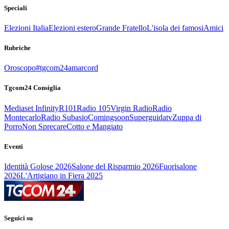
Speciali
Elezioni Italia
Elezioni estero
Grande Fratello
L'isola dei famosi
Amici
Rubriche
Oroscopo
#tgcom24amarcord
Tgcom24 Consiglia
Mediaset Infinity
R101
Radio 105
Virgin Radio
Radio
Montecarlo
Radio Subasio
Comingsoon
Superguidatv
Zuppa di
Porro
Non Sprecare
Cotto e Mangiato
Eventi
Identità Golose 2026
Salone del Risparmio 2026
Fuorisalone
2026
L'Artigiano in Fiera 2025
Seguici su