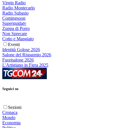
Virgin Radio
Radio Montecarlo
Radio Subasio
Comingsoon
Superguidatv
Zuppa di Porro
Non Sprecare
Cotto e Mangiato
Eventi
Identità Golose 2026
Salone del Risparmio 2026
Fuorisalone 2026
L'Artigiano in Fiera 2025
Seguici su
Sezioni
Cronaca
Mondo
Economia
Politica