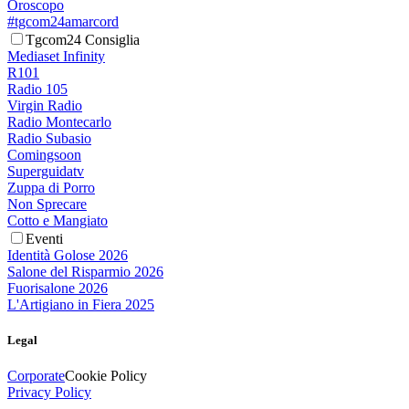
Oroscopo
#tgcom24amarcord
Tgcom24 Consiglia
Mediaset Infinity
R101
Radio 105
Virgin Radio
Radio Montecarlo
Radio Subasio
Comingsoon
Superguidatv
Zuppa di Porro
Non Sprecare
Cotto e Mangiato
Eventi
Identità Golose 2026
Salone del Risparmio 2026
Fuorisalone 2026
L'Artigiano in Fiera 2025
Legal
Corporate
Cookie Policy
Privacy Policy