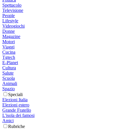
Spettacolo
Televisione
People
Lifestyle
Videogiochi
Donne
Magazine
Motori
Viaggi
Cucina
Tgtech
E-Planet
Cultura
Salute
Scuola
Animali
Spazio
Speciali
Elezioni Italia
Elezioni estero
Grande Fratello
L'isola dei famosi
Amici
Rubriche