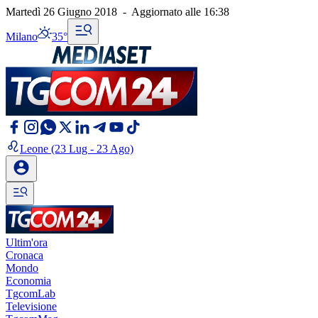
Martedì 26 Giugno 2018
-
Aggiornato alle
16:38
Milano
35°
Leone
(23 Lug - 23 Ago)
Ultim'ora
Cronaca
Mondo
Economia
TgcomLab
Televisione