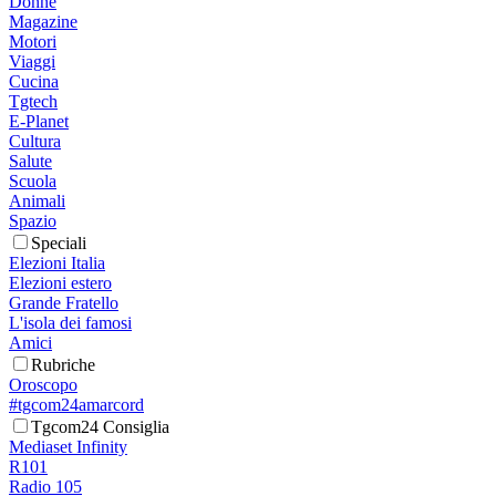
Donne
Magazine
Motori
Viaggi
Cucina
Tgtech
E-Planet
Cultura
Salute
Scuola
Animali
Spazio
Speciali
Elezioni Italia
Elezioni estero
Grande Fratello
L'isola dei famosi
Amici
Rubriche
Oroscopo
#tgcom24amarcord
Tgcom24 Consiglia
Mediaset Infinity
R101
Radio 105