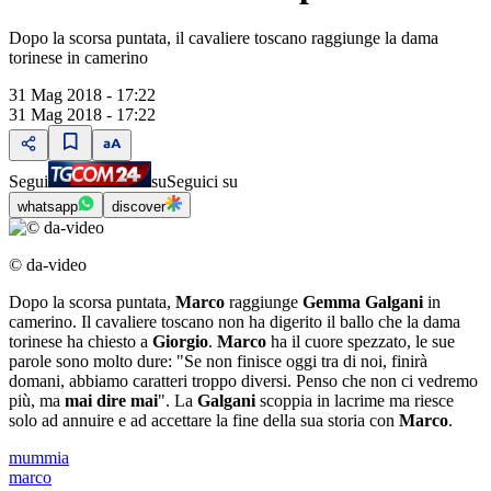
Dopo la scorsa puntata, il cavaliere toscano raggiunge la dama
torinese in camerino
31 Mag 2018 - 17:22
31 Mag 2018 - 17:22
Segui
su
Seguici su
whatsapp
discover
© da-video
Dopo la scorsa puntata,
Marco
raggiunge
Gemma Galgani
in
camerino. Il cavaliere toscano non ha digerito il ballo che la dama
torinese ha chiesto a
Giorgio
.
Marco
ha il cuore spezzato, le sue
parole sono molto dure: "Se non finisce oggi tra di noi, finirà
domani, abbiamo caratteri troppo diversi. Penso che non ci vedremo
più, ma
mai dire mai
". La
Galgani
scoppia in lacrime ma riesce
solo ad annuire e ad accettare la fine della sua storia con
Marco
.
mummia
marco