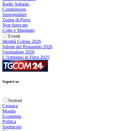
Radio Subasio
Comingsoon
Superguidatv
Zuppa di Porro
Non Sprecare
Cotto e Mangiato
Eventi
Identità Golose 2026
Salone del Risparmio 2026
Fuorisalone 2026
L'Artigiano in Fiera 2025
Seguici su
Sezioni
Cronaca
Mondo
Economia
Politica
Spettacolo