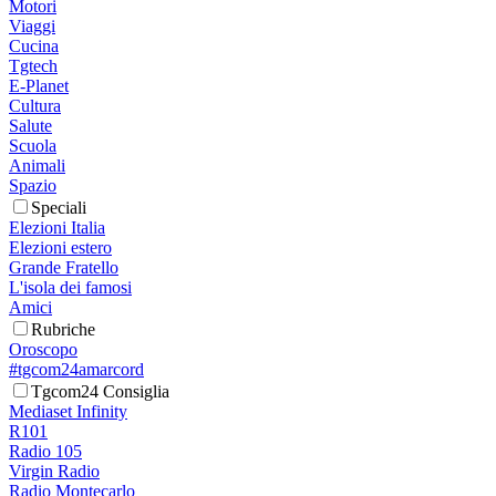
Motori
Viaggi
Cucina
Tgtech
E-Planet
Cultura
Salute
Scuola
Animali
Spazio
Speciali
Elezioni Italia
Elezioni estero
Grande Fratello
L'isola dei famosi
Amici
Rubriche
Oroscopo
#tgcom24amarcord
Tgcom24 Consiglia
Mediaset Infinity
R101
Radio 105
Virgin Radio
Radio Montecarlo