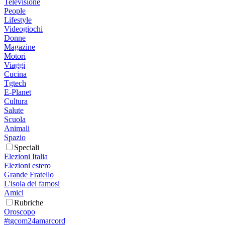
Televisione
People
Lifestyle
Videogiochi
Donne
Magazine
Motori
Viaggi
Cucina
Tgtech
E-Planet
Cultura
Salute
Scuola
Animali
Spazio
Speciali
Elezioni Italia
Elezioni estero
Grande Fratello
L'isola dei famosi
Amici
Rubriche
Oroscopo
#tgcom24amarcord