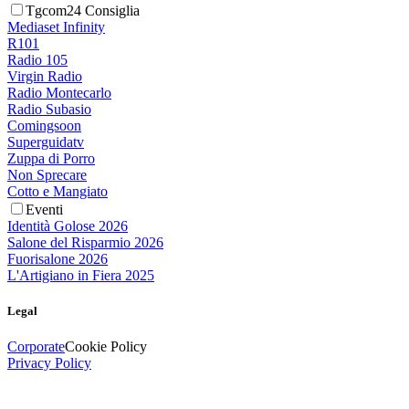
Tgcom24 Consiglia
Mediaset Infinity
R101
Radio 105
Virgin Radio
Radio Montecarlo
Radio Subasio
Comingsoon
Superguidatv
Zuppa di Porro
Non Sprecare
Cotto e Mangiato
Eventi
Identità Golose 2026
Salone del Risparmio 2026
Fuorisalone 2026
L'Artigiano in Fiera 2025
Legal
Corporate
Cookie Policy
Privacy Policy