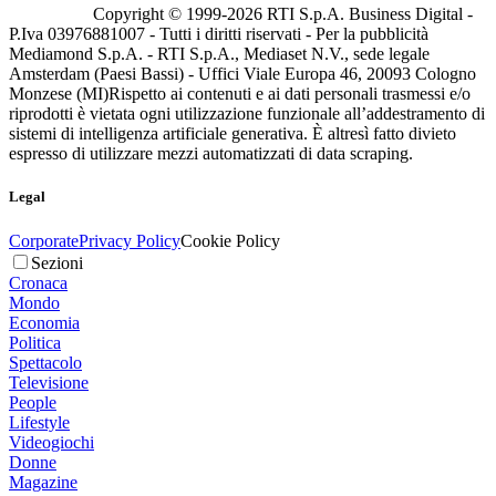
Copyright © 1999-
2026
RTI S.p.A. Business Digital -
P.Iva 03976881007 - Tutti i diritti riservati - Per la pubblicità
Mediamond S.p.A. - RTI S.p.A., Mediaset N.V., sede legale
Amsterdam (Paesi Bassi) - Uffici Viale Europa 46, 20093 Cologno
Monzese (MI)
Rispetto ai contenuti e ai dati personali trasmessi e/o
riprodotti è vietata ogni utilizzazione funzionale all’addestramento di
sistemi di intelligenza artificiale generativa. È altresì fatto divieto
espresso di utilizzare mezzi automatizzati di data scraping.
Legal
Corporate
Privacy Policy
Cookie Policy
Sezioni
Cronaca
Mondo
Economia
Politica
Spettacolo
Televisione
People
Lifestyle
Videogiochi
Donne
Magazine