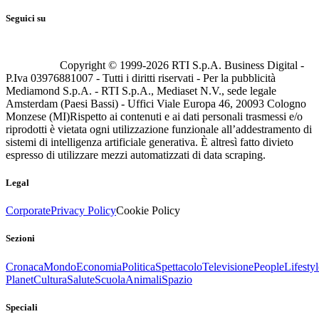
Seguici su
Copyright © 1999-
2026
RTI S.p.A. Business Digital -
P.Iva 03976881007 - Tutti i diritti riservati - Per la pubblicità
Mediamond S.p.A. - RTI S.p.A., Mediaset N.V., sede legale
Amsterdam (Paesi Bassi) - Uffici Viale Europa 46, 20093 Cologno
Monzese (MI)
Rispetto ai contenuti e ai dati personali trasmessi e/o
riprodotti è vietata ogni utilizzazione funzionale all’addestramento di
sistemi di intelligenza artificiale generativa. È altresì fatto divieto
espresso di utilizzare mezzi automatizzati di data scraping.
Legal
Corporate
Privacy Policy
Cookie Policy
Sezioni
Cronaca
Mondo
Economia
Politica
Spettacolo
Televisione
People
Lifestyl
Planet
Cultura
Salute
Scuola
Animali
Spazio
Speciali