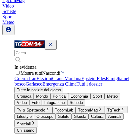
TgcomMag
Video
Schede
Sport
Meteo
In evidenza
Mostra tutti
Nascondi
Guerra Iran
Elezioni
Crans Montana
Epstein Files
Famiglia nel
bosco
Garlasco
Emergenza Clima
Tutti i dossier
Tutte le notizie del giorno
Cronaca
Mondo
Politica
Economia
Sport
Meteo
Video
Foto
Infografiche
Schede
Tv & Spettacolo
TgcomLab
TgcomMag
TgTech
Lifestyle
Oroscopo
Salute
Skuola
Cultura
Animali
Speciali
Chi siamo