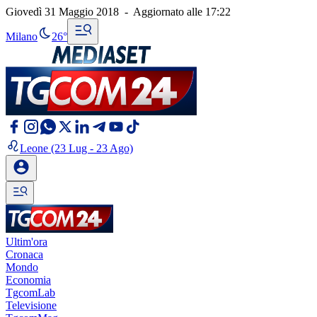
Giovedì 31 Maggio 2018
-
Aggiornato alle
17:22
Milano
26°
Leone
(23 Lug - 23 Ago)
Ultim'ora
Cronaca
Mondo
Economia
TgcomLab
Televisione