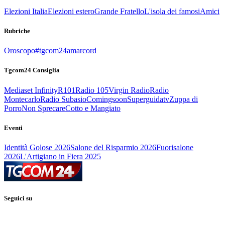
Elezioni Italia
Elezioni estero
Grande Fratello
L'isola dei famosi
Amici
Rubriche
Oroscopo
#tgcom24amarcord
Tgcom24 Consiglia
Mediaset Infinity
R101
Radio 105
Virgin Radio
Radio
Montecarlo
Radio Subasio
Comingsoon
Superguidatv
Zuppa di
Porro
Non Sprecare
Cotto e Mangiato
Eventi
Identità Golose 2026
Salone del Risparmio 2026
Fuorisalone
2026
L'Artigiano in Fiera 2025
Seguici su