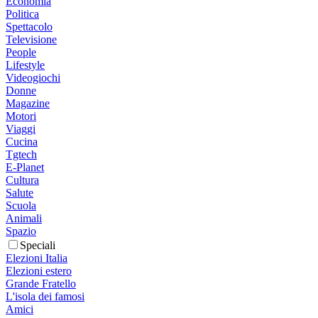
Economia
Politica
Spettacolo
Televisione
People
Lifestyle
Videogiochi
Donne
Magazine
Motori
Viaggi
Cucina
Tgtech
E-Planet
Cultura
Salute
Scuola
Animali
Spazio
Speciali
Elezioni Italia
Elezioni estero
Grande Fratello
L'isola dei famosi
Amici