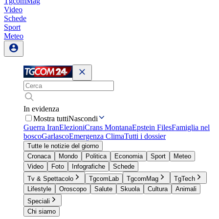
TgcomMag
Video
Schede
Sport
Meteo
In evidenza
Mostra tutti
Nascondi
Guerra Iran
Elezioni
Crans Montana
Epstein Files
Famiglia nel
bosco
Garlasco
Emergenza Clima
Tutti i dossier
Tutte le notizie del giorno
Cronaca
Mondo
Politica
Economia
Sport
Meteo
Video
Foto
Infografiche
Schede
Tv & Spettacolo
TgcomLab
TgcomMag
TgTech
Lifestyle
Oroscopo
Salute
Skuola
Cultura
Animali
Speciali
Chi siamo