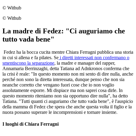
© Withub
© Withub
La madre di Fedez: "Ci auguriamo che
tutto vada bene"
Fedez ha la bocca cucita mentre Chiara Ferragni pubblica una storia
in cui si allena e fa pilates. Se
i diretti interessati non confermano o
smentiscono la separazione
, la madre e manager del rapper,
Annamaria Berrinzaghi, detta Tatiana ad Adnkronos conferma che
la crisi è reale: "In questo momento non mi sento di dire nulla, anche
perché non sono la diretta interessata, dunque penso che non sia
neanche corretto che vengano fuori cose che io non voglio
assolutamente esporre. Mi dispiace ma non saprei cosa dirle. In
questo momento riteniamo non sia opportuno dire nulla", ha detto
Tatiana. "Tutti quanti ci auguriamo che tutto vada bene", è l'auspicio
della mamma di Fedez che spera che anche questa volta il figlio e la
nuora possano superare le incomprensioni e tornare insieme.
I luoghi di Chiara Ferragni