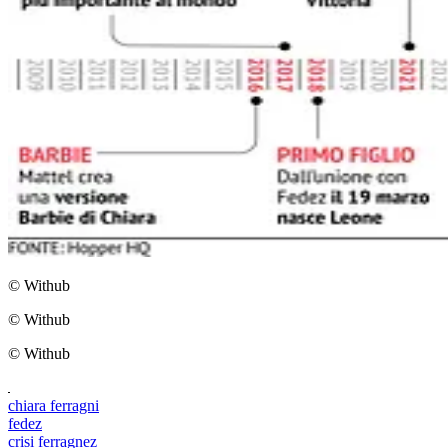
© Withub
© Withub
© Withub
chiara ferragni
fedez
crisi ferragnez