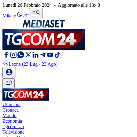
Lunedì 26 Febbraio 2024
-
Aggiornato alle
18:48
Milano
29°
Leone
(23 Lug - 23 Ago)
Ultim'ora
Cronaca
Mondo
Economia
TgcomLab
Televisione