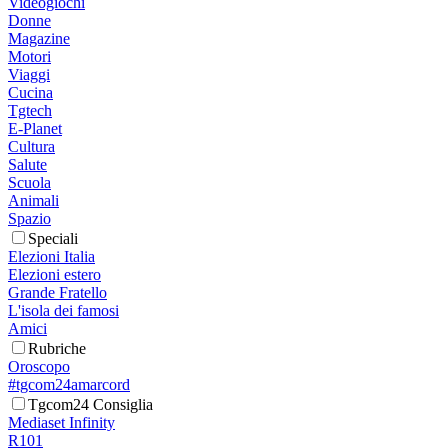
Videogiochi
Donne
Magazine
Motori
Viaggi
Cucina
Tgtech
E-Planet
Cultura
Salute
Scuola
Animali
Spazio
Speciali
Elezioni Italia
Elezioni estero
Grande Fratello
L'isola dei famosi
Amici
Rubriche
Oroscopo
#tgcom24amarcord
Tgcom24 Consiglia
Mediaset Infinity
R101