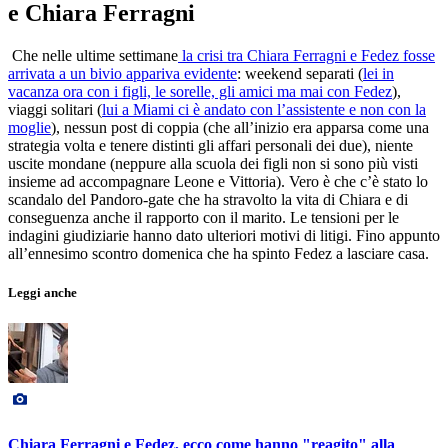
e Chiara Ferragni
Che nelle ultime settimane
la crisi tra Chiara Ferragni e Fedez fosse
arrivata a un bivio appariva evidente
: weekend separati (
lei in
vacanza ora con i figli, le sorelle, gli amici ma mai con Fedez
),
viaggi solitari (
lui a Miami ci è andato con l’assistente e non con la
moglie
), nessun post di coppia (che all’inizio era apparsa come una
strategia volta e tenere distinti gli affari personali dei due), niente
uscite mondane (neppure alla scuola dei figli non si sono più visti
insieme ad accompagnare Leone e Vittoria). Vero è che c’è stato lo
scandalo del Pandoro-gate che ha stravolto la vita di Chiara e di
conseguenza anche il rapporto con il marito. Le tensioni per le
indagini giudiziarie hanno dato ulteriori motivi di litigi. Fino appunto
all’ennesimo scontro domenica che ha spinto Fedez a lasciare casa.
Leggi anche
Chiara Ferragni e Fedez, ecco come hanno "reagito" alla