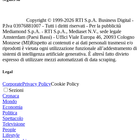
Copyright © 1999-
2026
RTI S.p.A. Business Digital -
P.Iva 03976881007 - Tutti i diritti riservati - Per la pubblicità
Mediamond S.p.A. - RTI S.p.A., Mediaset N.V., sede legale
Amsterdam (Paesi Bassi) - Uffici Viale Europa 46, 20093 Cologno
Monzese (MI)
Rispetto ai contenuti e ai dati personali trasmessi e/o
riprodotti è vietata ogni utilizzazione funzionale all’addestramento di
sistemi di intelligenza artificiale generativa. È altresì fatto divieto
espresso di utilizzare mezzi automatizzati di data scraping.
Legal
Corporate
Privacy Policy
Cookie Policy
Sezioni
Cronaca
Mondo
Economia
Politica
Spettacolo
Televisione
People
Lifestyle