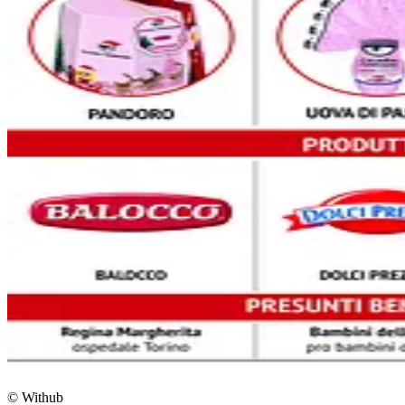
© Withub