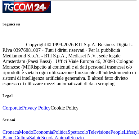
Seguici su
Copyright © 1999-
2026
RTI S.p.A. Business Digital -
P.Iva 03976881007 - Tutti i diritti riservati - Per la pubblicità
Mediamond S.p.A. - RTI S.p.A., Mediaset N.V., sede legale
Amsterdam (Paesi Bassi) - Uffici Viale Europa 46, 20093 Cologno
Monzese (MI)
Rispetto ai contenuti e ai dati personali trasmessi e/o
riprodotti è vietata ogni utilizzazione funzionale all’addestramento di
sistemi di intelligenza artificiale generativa. È altresì fatto divieto
espresso di utilizzare mezzi automatizzati di data scraping.
Legal
Corporate
Privacy Policy
Cookie Policy
Sezioni
Cronaca
Mondo
Economia
Politica
Spettacolo
Televisione
People
Lifestyl
Planet
Cultura
Salute
Scuola
Animali
Spazio