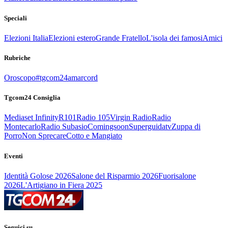
Speciali
Elezioni Italia
Elezioni estero
Grande Fratello
L'isola dei famosi
Amici
Rubriche
Oroscopo
#tgcom24amarcord
Tgcom24 Consiglia
Mediaset Infinity
R101
Radio 105
Virgin Radio
Radio
Montecarlo
Radio Subasio
Comingsoon
Superguidatv
Zuppa di
Porro
Non Sprecare
Cotto e Mangiato
Eventi
Identità Golose 2026
Salone del Risparmio 2026
Fuorisalone
2026
L'Artigiano in Fiera 2025
Seguici su