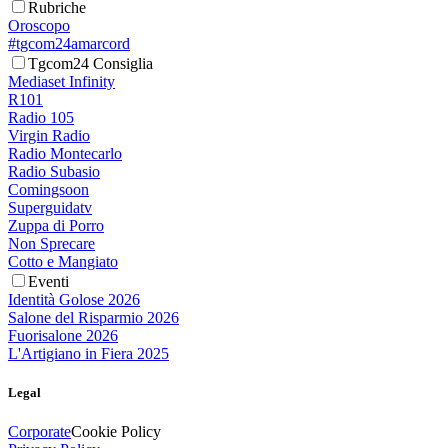
Rubriche
Oroscopo
#tgcom24amarcord
Tgcom24 Consiglia
Mediaset Infinity
R101
Radio 105
Virgin Radio
Radio Montecarlo
Radio Subasio
Comingsoon
Superguidatv
Zuppa di Porro
Non Sprecare
Cotto e Mangiato
Eventi
Identità Golose 2026
Salone del Risparmio 2026
Fuorisalone 2026
L'Artigiano in Fiera 2025
Legal
Corporate
Cookie Policy