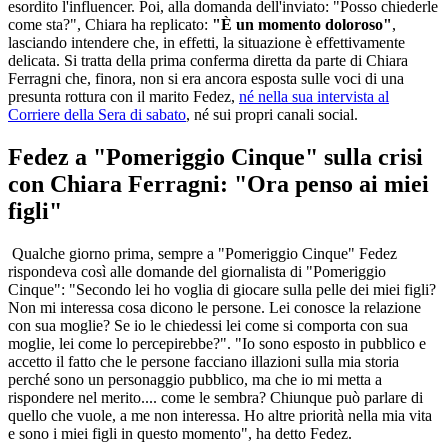
esordito l'influencer. Poi, alla domanda dell'inviato: "Posso chiederle
come sta?", Chiara ha replicato:
"È un momento doloroso"
,
lasciando intendere che, in effetti, la situazione è effettivamente
delicata. Si tratta della prima conferma diretta da parte di Chiara
Ferragni che, finora, non si era ancora esposta sulle voci di una
presunta rottura con il marito Fedez,
né nella sua intervista al
Corriere della Sera di sabato
, né sui propri canali social.
Fedez a "Pomeriggio Cinque" sulla crisi
con Chiara Ferragni: "Ora penso ai miei
figli"
Qualche giorno prima, sempre a "Pomeriggio Cinque" Fedez
rispondeva così alle domande del giornalista di "Pomeriggio
Cinque": "Secondo lei ho voglia di giocare sulla pelle dei miei figli?
Non mi interessa cosa dicono le persone. Lei conosce la relazione
con sua moglie? Se io le chiedessi lei come si comporta con sua
moglie, lei come lo percepirebbe?". "Io sono esposto in pubblico e
accetto il fatto che le persone facciano illazioni sulla mia storia
perché sono un personaggio pubblico, ma che io mi metta a
rispondere nel merito.... come le sembra? Chiunque può parlare di
quello che vuole, a me non interessa. Ho altre priorità nella mia vita
e sono i miei figli in questo momento", ha detto Fedez.