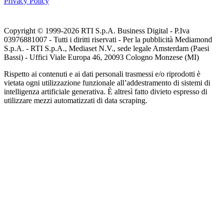
Privacy Policy
Copyright © 1999-
2026
RTI S.p.A. Business Digital - P.Iva
03976881007 - Tutti i diritti riservati - Per la pubblicità Mediamond
S.p.A. - RTI S.p.A., Mediaset N.V., sede legale Amsterdam (Paesi
Bassi) - Uffici Viale Europa 46, 20093 Cologno Monzese (MI)
Rispetto ai contenuti e ai dati personali trasmessi e/o riprodotti è
vietata ogni utilizzazione funzionale all’addestramento di sistemi di
intelligenza artificiale generativa. È altresì fatto divieto espresso di
utilizzare mezzi automatizzati di data scraping.