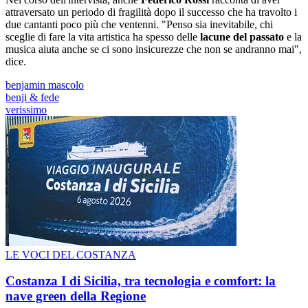
attraversato un periodo di fragilità dopo il successo che ha travolto i
due cantanti poco più che ventenni. "Penso sia inevitabile, chi
sceglie di fare la vita artistica ha spesso delle
lacune del passato
e la
musica aiuta anche se ci sono insicurezze che non se andranno mai",
dice.
benjamin mascolo
benji & fede
verissimo
LE VOCI DEL COSTANZA
Costanza I di Sicilia, tra tecnologia e comfort: la
nave green della Regione