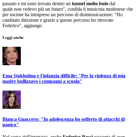
passato e mi sono trovato dentro un
tunnel molto buio
dal
quale
non vedevo più un futuro", confida il musicista modenese che
per uscirne ha intrapreso un percorso di disintossicazione: "Ho
cambiato direzione e grazie a questo percorso ho ritrovato
Federico", aggiunge.
Leggi anche
Ema Stokholma e l'infanzia difficile: "Per la violenza di mia
madre bullizzavo i compagni a scuola"
Bianca Guaccero: "In adolescenza ho sofferto di attacchi di
panico"
Nel corso dell'intervista, anche
Federico Rossi
racconta di aver