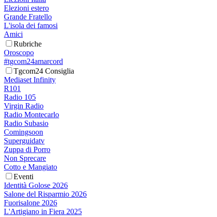
Elezioni estero
Grande Fratello
L'isola dei famosi
Amici
Rubriche
Oroscopo
#tgcom24amarcord
Tgcom24 Consiglia
Mediaset Infinity
R101
Radio 105
Virgin Radio
Radio Montecarlo
Radio Subasio
Comingsoon
Superguidatv
Zuppa di Porro
Non Sprecare
Cotto e Mangiato
Eventi
Identità Golose 2026
Salone del Risparmio 2026
Fuorisalone 2026
L'Artigiano in Fiera 2025