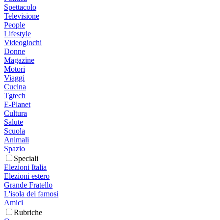
Spettacolo
Televisione
People
Lifestyle
Videogiochi
Donne
Magazine
Motori
Viaggi
Cucina
Tgtech
E-Planet
Cultura
Salute
Scuola
Animali
Spazio
Speciali
Elezioni Italia
Elezioni estero
Grande Fratello
L'isola dei famosi
Amici
Rubriche