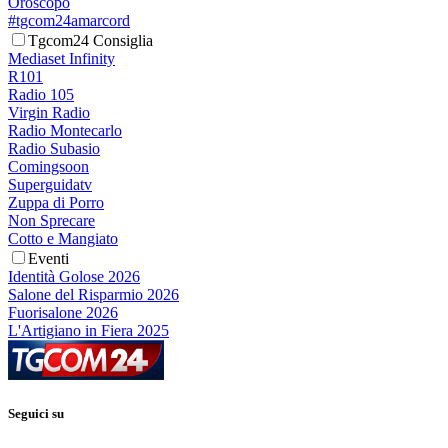
Oroscopo
#tgcom24amarcord
Tgcom24 Consiglia
Mediaset Infinity
R101
Radio 105
Virgin Radio
Radio Montecarlo
Radio Subasio
Comingsoon
Superguidatv
Zuppa di Porro
Non Sprecare
Cotto e Mangiato
Eventi
Identità Golose 2026
Salone del Risparmio 2026
Fuorisalone 2026
L'Artigiano in Fiera 2025
Seguici su