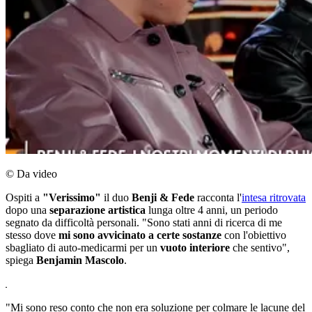
© Da video
Ospiti a
"Verissimo"
il duo
Benji & Fede
racconta l'
intesa ritrovata
dopo una
separazione artistica
lunga oltre 4 anni, un periodo
segnato da difficoltà personali. "Sono stati anni di ricerca di me
stesso dove
mi sono avvicinato a certe sostanze
con l'obiettivo
sbagliato di auto-medicarmi per un
vuoto interiore
che sentivo",
spiega
Benjamin Mascolo
.
"Mi sono reso conto che non era soluzione per colmare le lacune del