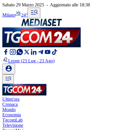
Sabato 29 Marzo 2025
-
Aggiornato alle
18:38
Milano
24°
Leone
(23 Lug - 23 Ago)
Ultim'ora
Cronaca
Mondo
Economia
TgcomLab
Televisione