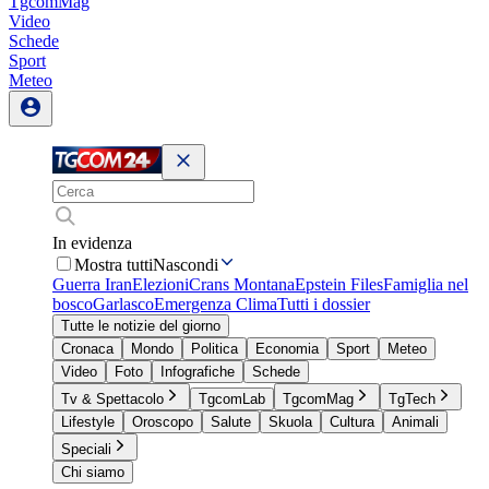
TgcomMag
Video
Schede
Sport
Meteo
In evidenza
Mostra tutti
Nascondi
Guerra Iran
Elezioni
Crans Montana
Epstein Files
Famiglia nel
bosco
Garlasco
Emergenza Clima
Tutti i dossier
Tutte le notizie del giorno
Cronaca
Mondo
Politica
Economia
Sport
Meteo
Video
Foto
Infografiche
Schede
Tv & Spettacolo
TgcomLab
TgcomMag
TgTech
Lifestyle
Oroscopo
Salute
Skuola
Cultura
Animali
Speciali
Chi siamo