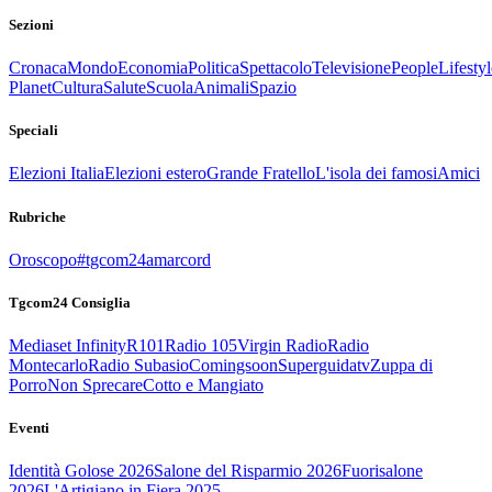
Sezioni
Cronaca
Mondo
Economia
Politica
Spettacolo
Televisione
People
Lifestyl
Planet
Cultura
Salute
Scuola
Animali
Spazio
Speciali
Elezioni Italia
Elezioni estero
Grande Fratello
L'isola dei famosi
Amici
Rubriche
Oroscopo
#tgcom24amarcord
Tgcom24 Consiglia
Mediaset Infinity
R101
Radio 105
Virgin Radio
Radio
Montecarlo
Radio Subasio
Comingsoon
Superguidatv
Zuppa di
Porro
Non Sprecare
Cotto e Mangiato
Eventi
Identità Golose 2026
Salone del Risparmio 2026
Fuorisalone
2026
L'Artigiano in Fiera 2025