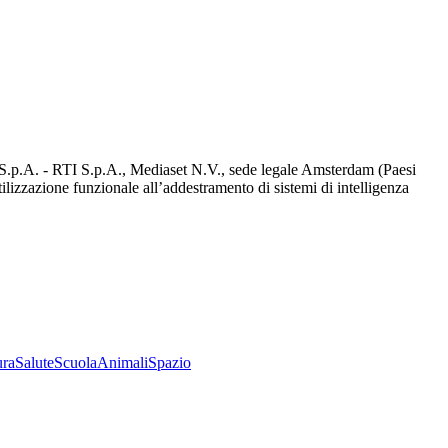
d S.p.A. - RTI S.p.A., Mediaset N.V., sede legale Amsterdam (Paesi
utilizzazione funzionale all’addestramento di sistemi di intelligenza
ura
Salute
Scuola
Animali
Spazio