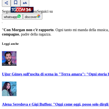
Segui
su
Seguici su
whatsapp
discover
"
Con Morgan non c'è rapporto
. Ogni tanto mi manda della musica,
compagno
, padre della ragazza.
Leggi anche
Uğur Güneş sull’uscita di scena in "Terra amara": "Ogni storia h
Alena Seredova e Gigi Buffon: "Oggi come oggi, posso solo dirgli