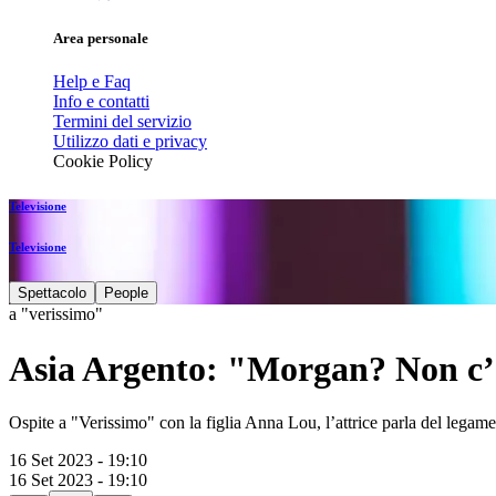
Area personale
Help e Faq
Info e contatti
Termini del servizio
Utilizzo dati e privacy
Cookie Policy
Televisione
Televisione
Spettacolo
People
a "verissimo"
Asia Argento: "Morgan? Non c’
Ospite a "Verissimo" con la figlia Anna Lou, l’attrice parla del lega
16 Set 2023 - 19:10
16 Set 2023 - 19:10