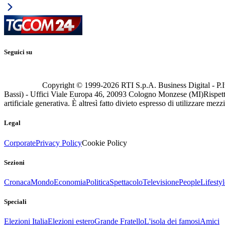
Seguici su
Copyright © 1999-
2026
RTI S.p.A. Business Digital - P.I
Bassi) - Uffici Viale Europa 46, 20093 Cologno Monzese (MI)
Rispett
artificiale generativa. È altresì fatto divieto espresso di utilizzare mez
Legal
Corporate
Privacy Policy
Cookie Policy
Sezioni
Cronaca
Mondo
Economia
Politica
Spettacolo
Televisione
People
Lifestyl
Speciali
Elezioni Italia
Elezioni estero
Grande Fratello
L'isola dei famosi
Amici