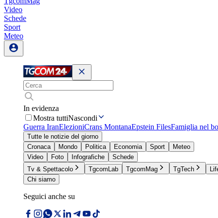
TgcomMag
Video
Schede
Sport
Meteo
In evidenza
Mostra tutti
Nascondi
Guerra Iran
Elezioni
Crans Montana
Epstein Files
Famiglia nel b
Tutte le notizie del giorno
Cronaca
Mondo
Politica
Economia
Sport
Meteo
Video
Foto
Infografiche
Schede
Tv & Spettacolo
TgcomLab
TgcomMag
TgTech
Lif
Chi siamo
Seguici anche su