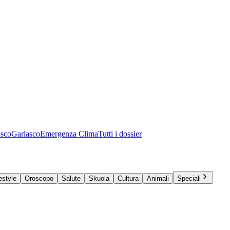
osco
Garlasco
Emergenza Clima
Tutti i dossier
estyle
Oroscopo
Salute
Skuola
Cultura
Animali
Speciali