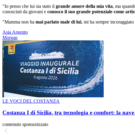
"Io penso che lui sia stato il
grande amore della mia vita
, ma quando
conosciuti da giovani e
conosco il suo grande potenziale come artis
"Mamma non ha
mai parlato male di lui
, mi ha sempre incoraggiato
Asia Argento
Morgan
LE VOCI DEL COSTANZA
Costanza I di Sicilia, tra tecnologia e comfort: la nav
contenuto sponsorizzato