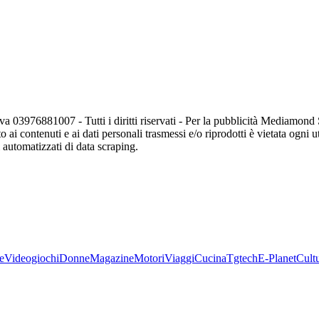
va 03976881007 - Tutti i diritti riservati - Per la pubblicità Mediamon
o ai contenuti e ai dati personali trasmessi e/o riprodotti è vietata ogni 
zi automatizzati di data scraping.
e
Videogiochi
Donne
Magazine
Motori
Viaggi
Cucina
Tgtech
E-Planet
Cult