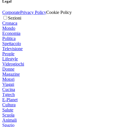
Legal
Corporate
Privacy Policy
Cookie Policy
Sezioni
Cronaca
Mondo
Economia
Politica
Spettacolo
Televisione
People
Lifestyle
Videogiochi
Donne
Magazine
Motori
Viaggi
Cucina
Tgtech
E-Planet
Cultura
Salute
Scuola
Animali
Spazio