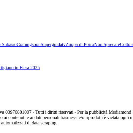
 Subasio
Comingsoon
Superguidatv
Zuppa di Porro
Non Sprecare
Cotto 
tigiano in Fiera 2025
va 03976881007 - Tutti i diritti riservati - Per la pubblicità Mediamon
o ai contenuti e ai dati personali trasmessi e/o riprodotti è vietata ogni 
zi automatizzati di data scraping.