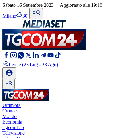
Sabato 16 Settembre 2023
-
Aggiornato alle
19:10
Milano
30°
Leone
(23 Lug - 23 Ago)
Ultim'ora
Cronaca
Mondo
Economia
TgcomLab
Televisione