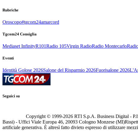
Rubriche
Oroscopo
#tgcom24amarcord
Tgcom24 Consiglia
Mediaset Infinity
R101
Radio 105
Virgin Radio
Radio Montecarlo
Radio
Eventi
Identità Golose 2026
Salone del Risparmio 2026
Fuorisalone 2026
L'Ar
Seguici su
Copyright © 1999-
2026
RTI S.p.A. Business Digital - P.I
Bassi) - Uffici Viale Europa 46, 20093 Cologno Monzese (MI)
Rispett
artificiale generativa. È altresì fatto divieto espresso di utilizzare mez