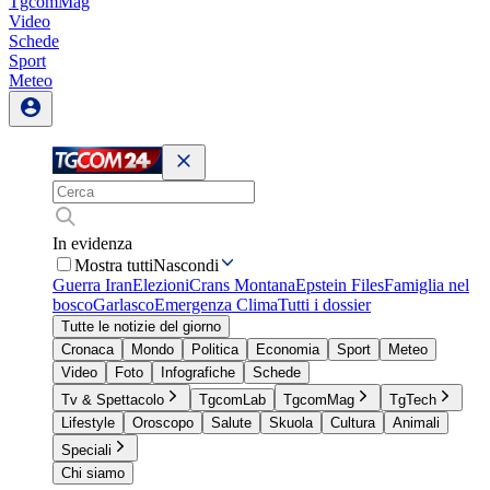
TgcomMag
Video
Schede
Sport
Meteo
In evidenza
Mostra tutti
Nascondi
Guerra Iran
Elezioni
Crans Montana
Epstein Files
Famiglia nel
bosco
Garlasco
Emergenza Clima
Tutti i dossier
Tutte le notizie del giorno
Cronaca
Mondo
Politica
Economia
Sport
Meteo
Video
Foto
Infografiche
Schede
Tv & Spettacolo
TgcomLab
TgcomMag
TgTech
Lifestyle
Oroscopo
Salute
Skuola
Cultura
Animali
Speciali
Chi siamo