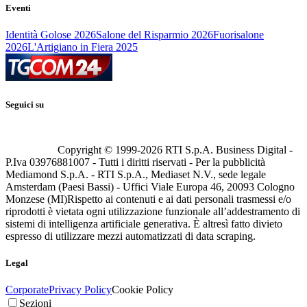
Eventi
Identità Golose 2026
Salone del Risparmio 2026
Fuorisalone
2026
L'Artigiano in Fiera 2025
Seguici su
Copyright © 1999-
2026
RTI S.p.A. Business Digital -
P.Iva 03976881007 - Tutti i diritti riservati - Per la pubblicità
Mediamond S.p.A. - RTI S.p.A., Mediaset N.V., sede legale
Amsterdam (Paesi Bassi) - Uffici Viale Europa 46, 20093 Cologno
Monzese (MI)
Rispetto ai contenuti e ai dati personali trasmessi e/o
riprodotti è vietata ogni utilizzazione funzionale all’addestramento di
sistemi di intelligenza artificiale generativa. È altresì fatto divieto
espresso di utilizzare mezzi automatizzati di data scraping.
Legal
Corporate
Privacy Policy
Cookie Policy
Sezioni