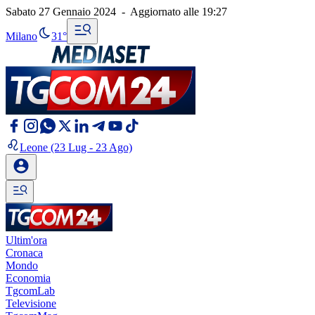
Sabato 27 Gennaio 2024
-
Aggiornato alle
19:27
Milano
31°
Leone
(23 Lug - 23 Ago)
Ultim'ora
Cronaca
Mondo
Economia
TgcomLab
Televisione