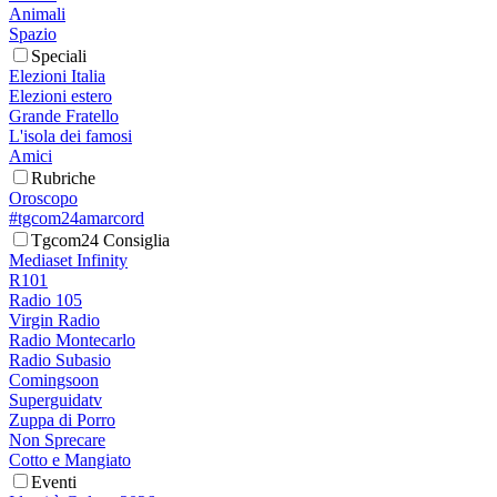
Animali
Spazio
Speciali
Elezioni Italia
Elezioni estero
Grande Fratello
L'isola dei famosi
Amici
Rubriche
Oroscopo
#tgcom24amarcord
Tgcom24 Consiglia
Mediaset Infinity
R101
Radio 105
Virgin Radio
Radio Montecarlo
Radio Subasio
Comingsoon
Superguidatv
Zuppa di Porro
Non Sprecare
Cotto e Mangiato
Eventi