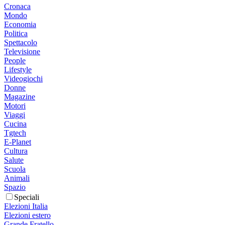
Cronaca
Mondo
Economia
Politica
Spettacolo
Televisione
People
Lifestyle
Videogiochi
Donne
Magazine
Motori
Viaggi
Cucina
Tgtech
E-Planet
Cultura
Salute
Scuola
Animali
Spazio
Speciali
Elezioni Italia
Elezioni estero
Grande Fratello