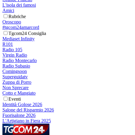
L'isola dei famosi
Amici
Rubriche
Oroscopo
#tgcom24amarcord
Tgcom24 Consiglia
Mediaset Infinity
R101
Radio 105
Virgin Radio
Radio Montecarlo
Radio Subasio
Comingsoon
Superguidatv
Zuppa di Porro
Non Sprecare
Cotto e Mangiato
Eventi
Identità Golose 2026
Salone del Risparmio 2026
Fuorisalone 2026
L'Artigiano in Fiera 2025