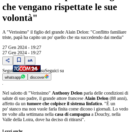
che vengano rispettate le sue
volontà"
A "Verissimo" il figlio del grande Alain Delon: "Conflitto familiare
triste, papà ha capito un po' quello che sta succedendo dai media"
27 Gen 2024 - 19:27
27 Gen 2024 - 19:27
Segui
su
Seguici su
whatsapp
discover
Nel salotto di "Verissimo"
Anthony Delon
parla delle condizioni di
salute di suo padre, il grande attore francese
Alain Delon
(88 anni),
affetto da un
tumore che colpisce il sistema linfatico
. "È un
po' stanco ma non vuole farla finita come dicono i giornali. Lo vedo
tre volte alla settimana nella
casa di campagna
a Douchy, nella
Valle della Loira, dove ha deciso di ritirarsi".
Leggi anche