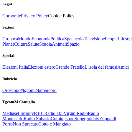
Legal
Corporate
Privacy Policy
Cookie Policy
Sezioni
Cronaca
Mondo
Economia
Politica
Spettacolo
Televisione
People
Lifestyl
Planet
Cultura
Salute
Scuola
Animali
Spazio
Speciali
Elezioni Italia
Elezioni estero
Grande Fratello
L'isola dei famosi
Amici
Rubriche
Oroscopo
#tgcom24amarcord
Tgcom24 Consiglia
Mediaset Infinity
R101
Radio 105
Virgin Radio
Radio
Montecarlo
Radio Subasio
Comingsoon
Superguidatv
Zuppa di
Porro
Non Sprecare
Cotto e Mangiato