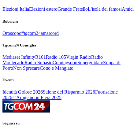
Elezioni Italia
Elezioni estero
Grande Fratello
L'isola dei famosi
Amici
Rubriche
Oroscopo
#tgcom24amarcord
Tgcom24 Consiglia
Mediaset Infinity
R101
Radio 105
Virgin Radio
Radio
Montecarlo
Radio Subasio
Comingsoon
Superguidatv
Zuppa di
Porro
Non Sprecare
Cotto e Mangiato
Eventi
Identità Golose 2026
Salone del Risparmio 2026
Fuorisalone
2026
L'Artigiano in Fiera 2025
Seguici su