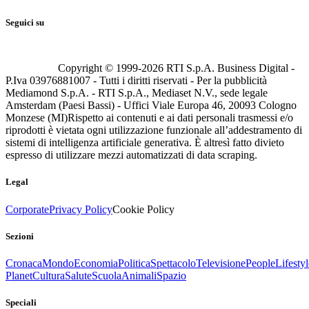
Seguici su
Copyright © 1999-
2026
RTI S.p.A. Business Digital -
P.Iva 03976881007 - Tutti i diritti riservati - Per la pubblicità
Mediamond S.p.A. - RTI S.p.A., Mediaset N.V., sede legale
Amsterdam (Paesi Bassi) - Uffici Viale Europa 46, 20093 Cologno
Monzese (MI)
Rispetto ai contenuti e ai dati personali trasmessi e/o
riprodotti è vietata ogni utilizzazione funzionale all’addestramento di
sistemi di intelligenza artificiale generativa. È altresì fatto divieto
espresso di utilizzare mezzi automatizzati di data scraping.
Legal
Corporate
Privacy Policy
Cookie Policy
Sezioni
Cronaca
Mondo
Economia
Politica
Spettacolo
Televisione
People
Lifestyl
Planet
Cultura
Salute
Scuola
Animali
Spazio
Speciali