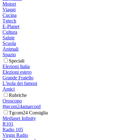
Motori
Viaggi
Cucina
Tgtech
E-Planet
Cultura
Salute
Scuola
Animali
Spazio
Speciali
Elezioni Italia
Elezioni estero
Grande Fratello
L'isola dei famosi
Amici
Rubriche
Oroscopo
#tgcom24amarcord
Tgcom24 Consiglia
Mediaset Infinity
R101
Radio 105
Virgin Radio