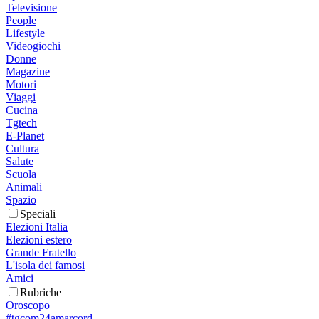
Televisione
People
Lifestyle
Videogiochi
Donne
Magazine
Motori
Viaggi
Cucina
Tgtech
E-Planet
Cultura
Salute
Scuola
Animali
Spazio
Speciali
Elezioni Italia
Elezioni estero
Grande Fratello
L'isola dei famosi
Amici
Rubriche
Oroscopo
#tgcom24amarcord