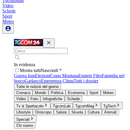
TgcomMag
Video
Schede
Sport
Meteo
In evidenza
Mostra tutti
Nascondi
Guerra Iran
Elezioni
Crans Montana
Epstein Files
Famiglia nel
bosco
Garlasco
Emergenza Clima
Tutti i dossier
Tutte le notizie del giorno
Cronaca
Mondo
Politica
Economia
Sport
Meteo
Video
Foto
Infografiche
Schede
Tv & Spettacolo
TgcomLab
TgcomMag
TgTech
Lifestyle
Oroscopo
Salute
Skuola
Cultura
Animali
Speciali
Chi siamo