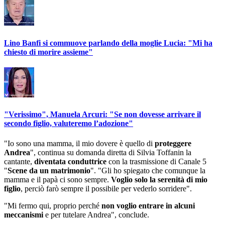
Lino Banfi si commuove parlando della moglie Lucia: "Mi ha
chiesto di morire assieme"
"Verissimo", Manuela Arcuri: "Se non dovesse arrivare il
secondo figlio, valuteremo l’adozione"
"Io sono una mamma, il mio dovere è quello di
proteggere
Andrea
", continua su domanda diretta di Silvia Toffanin la
cantante,
diventata conduttrice
con la trasmissione di Canale 5
"
Scene da un matrimonio
". "Gli ho spiegato che comunque la
mamma e il papà ci sono sempre.
Voglio solo la serenità di mio
figlio
, perciò farò sempre il possibile per vederlo sorridere".
"Mi fermo qui, proprio perché
non voglio entrare in alcuni
meccanismi
e per tutelare Andrea", conclude.