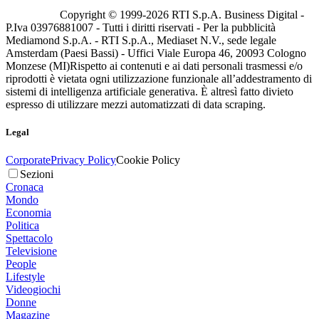
Copyright © 1999-
2026
RTI S.p.A. Business Digital -
P.Iva 03976881007 - Tutti i diritti riservati - Per la pubblicità
Mediamond S.p.A. - RTI S.p.A., Mediaset N.V., sede legale
Amsterdam (Paesi Bassi) - Uffici Viale Europa 46, 20093 Cologno
Monzese (MI)
Rispetto ai contenuti e ai dati personali trasmessi e/o
riprodotti è vietata ogni utilizzazione funzionale all’addestramento di
sistemi di intelligenza artificiale generativa. È altresì fatto divieto
espresso di utilizzare mezzi automatizzati di data scraping.
Legal
Corporate
Privacy Policy
Cookie Policy
Sezioni
Cronaca
Mondo
Economia
Politica
Spettacolo
Televisione
People
Lifestyle
Videogiochi
Donne
Magazine