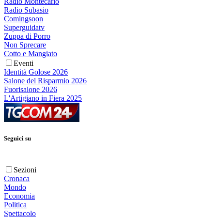
Radio Montecarlo
Radio Subasio
Comingsoon
Superguidatv
Zuppa di Porro
Non Sprecare
Cotto e Mangiato
Eventi
Identità Golose 2026
Salone del Risparmio 2026
Fuorisalone 2026
L'Artigiano in Fiera 2025
Seguici su
Sezioni
Cronaca
Mondo
Economia
Politica
Spettacolo