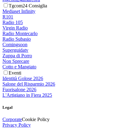
Tgcom24 Consiglia
Mediaset Infinity
R101
Radio 105
Virgin Radio
Radio Montecarlo
Radio Subasio
Comingsoon
Superguidatv
Zuppa di Porro
Non Sprecare
Cotto e Mangiato
Eventi
Identità Golose 2026
Salone del Risparmio 2026
Fuorisalone 2026
L'Artigiano in Fiera 2025
Legal
Corporate
Cookie Policy
Privacy Policy