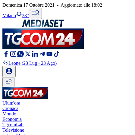
Domenica 17 Ottobre 2021
-
Aggiornato alle
18:02
Milano
28°
Leone
(23 Lug - 23 Ago)
Ultim'ora
Cronaca
Mondo
Economia
TgcomLab
Televisione