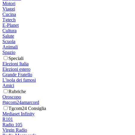
Motori
Viaggi
Cucina
Tgtech
E-Planet
Cultura
Salute
Scuola
Animali
Spazio
Speciali
Elezioni Italia
Elezioni estero
Grande Fratello
L'isola dei famosi
Amici
Rubriche
Oroscopo
#tgcom24amarcord
Tgcom24 Consiglia
Mediaset Infinity
R101
Radio 105
Virgin Radio