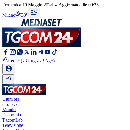
Domenica 19 Maggio 2024
-
Aggiornato alle
00:25
Milano
33°
Leone
(23 Lug - 23 Ago)
Ultim'ora
Cronaca
Mondo
Economia
TgcomLab
Televisione