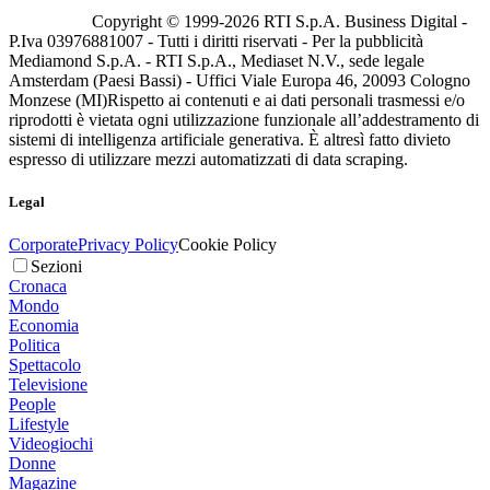
Copyright © 1999-
2026
RTI S.p.A. Business Digital -
P.Iva 03976881007 - Tutti i diritti riservati - Per la pubblicità
Mediamond S.p.A. - RTI S.p.A., Mediaset N.V., sede legale
Amsterdam (Paesi Bassi) - Uffici Viale Europa 46, 20093 Cologno
Monzese (MI)
Rispetto ai contenuti e ai dati personali trasmessi e/o
riprodotti è vietata ogni utilizzazione funzionale all’addestramento di
sistemi di intelligenza artificiale generativa. È altresì fatto divieto
espresso di utilizzare mezzi automatizzati di data scraping.
Legal
Corporate
Privacy Policy
Cookie Policy
Sezioni
Cronaca
Mondo
Economia
Politica
Spettacolo
Televisione
People
Lifestyle
Videogiochi
Donne
Magazine