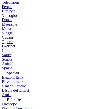
Televisione
People
Lifestyle
Videogiochi
Donne
Magazine
Motori
Viaggi
Cucina
Tgtech
E-Planet
Cultura
Salute
Scuola
Animali
Spazio
Speciali
Elezioni Italia
Elezioni estero
Grande Fratello
L'isola dei famosi
Amici
Rubriche
Oroscopo
#tgcom24amarcord