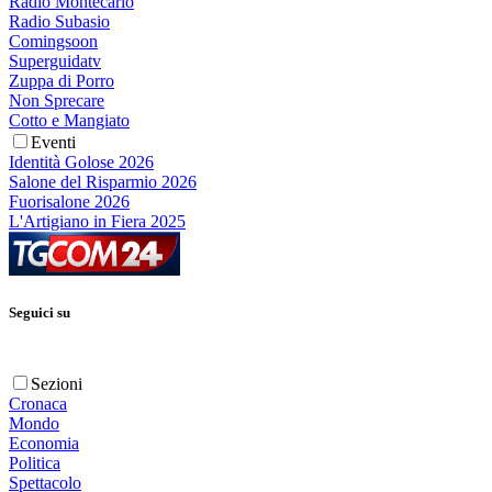
Radio Montecarlo
Radio Subasio
Comingsoon
Superguidatv
Zuppa di Porro
Non Sprecare
Cotto e Mangiato
Eventi
Identità Golose 2026
Salone del Risparmio 2026
Fuorisalone 2026
L'Artigiano in Fiera 2025
Seguici su
Sezioni
Cronaca
Mondo
Economia
Politica
Spettacolo