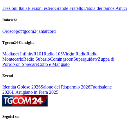
Elezioni Italia
Elezioni estero
Grande Fratello
L'isola dei famosi
Amici
Rubriche
Oroscopo
#tgcom24amarcord
Tgcom24 Consiglia
Mediaset Infinity
R101
Radio 105
Virgin Radio
Radio
Montecarlo
Radio Subasio
Comingsoon
Superguidatv
Zuppa di
Porro
Non Sprecare
Cotto e Mangiato
Eventi
Identità Golose 2026
Salone del Risparmio 2026
Fuorisalone
2026
L'Artigiano in Fiera 2025
Seguici su