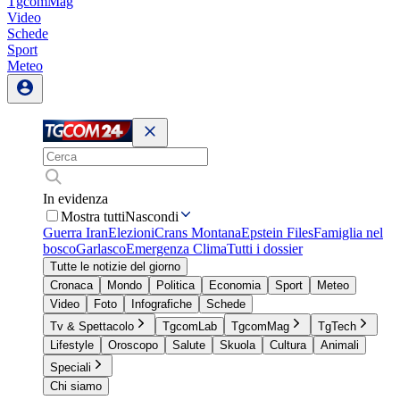
TgcomMag
Video
Schede
Sport
Meteo
In evidenza
Mostra tutti
Nascondi
Guerra Iran
Elezioni
Crans Montana
Epstein Files
Famiglia nel
bosco
Garlasco
Emergenza Clima
Tutti i dossier
Tutte le notizie del giorno
Cronaca
Mondo
Politica
Economia
Sport
Meteo
Video
Foto
Infografiche
Schede
Tv & Spettacolo
TgcomLab
TgcomMag
TgTech
Lifestyle
Oroscopo
Salute
Skuola
Cultura
Animali
Speciali
Chi siamo