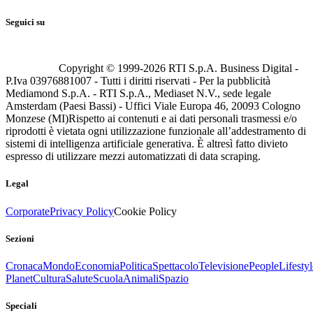
Seguici su
Copyright © 1999-
2026
RTI S.p.A. Business Digital -
P.Iva 03976881007 - Tutti i diritti riservati - Per la pubblicità
Mediamond S.p.A. - RTI S.p.A., Mediaset N.V., sede legale
Amsterdam (Paesi Bassi) - Uffici Viale Europa 46, 20093 Cologno
Monzese (MI)
Rispetto ai contenuti e ai dati personali trasmessi e/o
riprodotti è vietata ogni utilizzazione funzionale all’addestramento di
sistemi di intelligenza artificiale generativa. È altresì fatto divieto
espresso di utilizzare mezzi automatizzati di data scraping.
Legal
Corporate
Privacy Policy
Cookie Policy
Sezioni
Cronaca
Mondo
Economia
Politica
Spettacolo
Televisione
People
Lifestyl
Planet
Cultura
Salute
Scuola
Animali
Spazio
Speciali