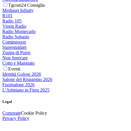
Tgcom24 Consiglia
Mediaset Infinity
R101
Radio 105
Virgin Radio
Radio Montecarlo
Radio Subasio
Comingsoon
Superguidatv
Zuppa di Porro
Non Sprecare
Cotto e Mangiato
Eventi
Identità Golose 2026
Salone del Risparmio 2026
Fuorisalone 2026
L'Artigiano in Fiera 2025
Legal
Corporate
Cookie Policy
Privacy Policy