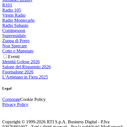
R101
Radio 105
Virgin Radio
Radio Montecarlo
Radio Subasio
Comingsoon
Superguidatv
Zuppa di Porro
Non Sprecare
Cotto e Mangiato
Eventi
Identità Golose 2026
Salone del Risparmio 2026
Fuorisalone 2026
L'Artigiano in Fiera 2025
Legal
Corporate
Cookie Policy
Privacy Policy
Copyright © 1999-
2026
RTI S.p.A. Business Digital - P.Iva
03976881007 - Tutti i diritti riservati - Per la pubblicità Mediamond