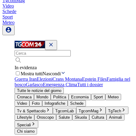
TgcomMag
Video
Schede
Sport
Meteo
In evidenza
Mostra tutti
Nascondi
Guerra Iran
Elezioni
Crans Montana
Epstein Files
Famiglia nel
bosco
Garlasco
Emergenza Clima
Tutti i dossier
Tutte le notizie del giorno
Cronaca
Mondo
Politica
Economia
Sport
Meteo
Video
Foto
Infografiche
Schede
Tv & Spettacolo
TgcomLab
TgcomMag
TgTech
Lifestyle
Oroscopo
Salute
Skuola
Cultura
Animali
Speciali
Chi siamo