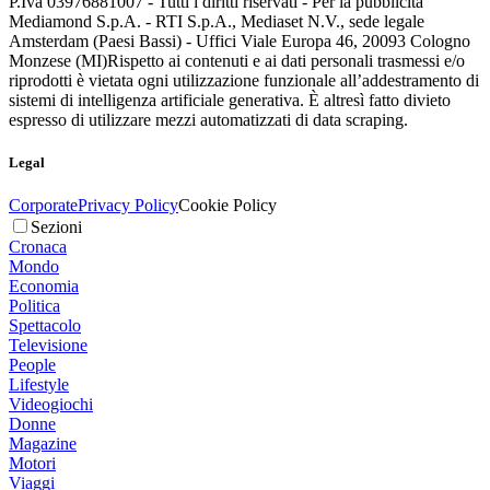
P.Iva 03976881007 - Tutti i diritti riservati - Per la pubblicità
Mediamond S.p.A. - RTI S.p.A., Mediaset N.V., sede legale
Amsterdam (Paesi Bassi) - Uffici Viale Europa 46, 20093 Cologno
Monzese (MI)
Rispetto ai contenuti e ai dati personali trasmessi e/o
riprodotti è vietata ogni utilizzazione funzionale all’addestramento di
sistemi di intelligenza artificiale generativa. È altresì fatto divieto
espresso di utilizzare mezzi automatizzati di data scraping.
Legal
Corporate
Privacy Policy
Cookie Policy
Sezioni
Cronaca
Mondo
Economia
Politica
Spettacolo
Televisione
People
Lifestyle
Videogiochi
Donne
Magazine
Motori
Viaggi