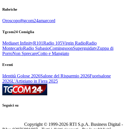
Rubriche
Oroscopo
#tgcom24amarcord
Tgcom24 Consiglia
Mediaset Infinity
R101
Radio 105
Virgin Radio
Radio
Montecarlo
Radio Subasio
Comingsoon
Superguidatv
Zuppa di
Porro
Non Sprecare
Cotto e Mangiato
Eventi
Identità Golose 2026
Salone del Risparmio 2026
Fuorisalone
2026
L'Artigiano in Fiera 2025
Seguici su
Copyright © 1999-
2026
RTI S.p.A. Business Digital -