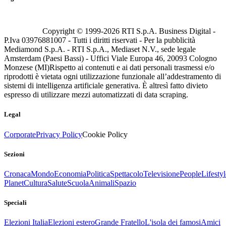
Copyright © 1999-
2026
RTI S.p.A. Business Digital -
P.Iva 03976881007 - Tutti i diritti riservati - Per la pubblicità
Mediamond S.p.A. - RTI S.p.A., Mediaset N.V., sede legale
Amsterdam (Paesi Bassi) - Uffici Viale Europa 46, 20093 Cologno
Monzese (MI)
Rispetto ai contenuti e ai dati personali trasmessi e/o
riprodotti è vietata ogni utilizzazione funzionale all’addestramento di
sistemi di intelligenza artificiale generativa. È altresì fatto divieto
espresso di utilizzare mezzi automatizzati di data scraping.
Legal
Corporate
Privacy Policy
Cookie Policy
Sezioni
Cronaca
Mondo
Economia
Politica
Spettacolo
Televisione
People
Lifestyl
Planet
Cultura
Salute
Scuola
Animali
Spazio
Speciali
Elezioni Italia
Elezioni estero
Grande Fratello
L'isola dei famosi
Amici