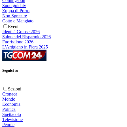
Comingsoon
Superguidatv
Zuppa di Porro
Non Sprecare
Cotto e Mangiato
Eventi
Identità Golose 2026
Salone del Risparmio 2026
Fuorisalone 2026
L'Artigiano in Fiera 2025
Seguici su
Sezioni
Cronaca
Mondo
Economia
Politica
Spettacolo
Televisione
People