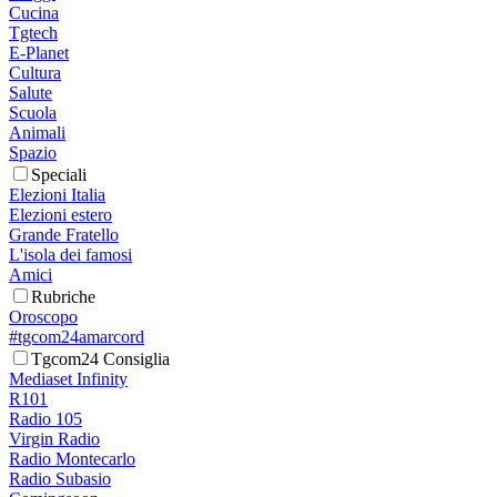
Cucina
Tgtech
E-Planet
Cultura
Salute
Scuola
Animali
Spazio
Speciali
Elezioni Italia
Elezioni estero
Grande Fratello
L'isola dei famosi
Amici
Rubriche
Oroscopo
#tgcom24amarcord
Tgcom24 Consiglia
Mediaset Infinity
R101
Radio 105
Virgin Radio
Radio Montecarlo
Radio Subasio