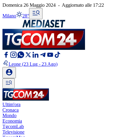
Domenica 26 Maggio 2024
-
Aggiornato alle
17:22
Milano
28°
Leone
(23 Lug - 23 Ago)
Ultim'ora
Cronaca
Mondo
Economia
TgcomLab
Televisione