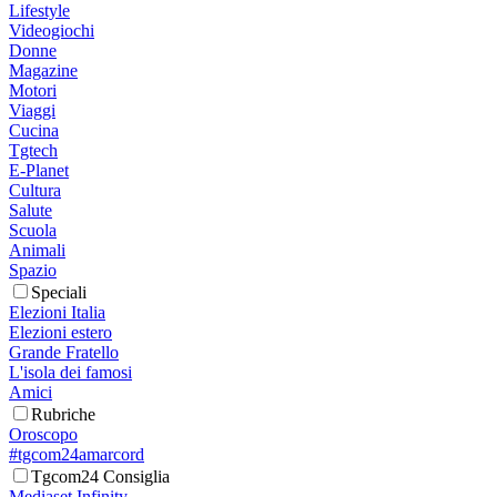
Lifestyle
Videogiochi
Donne
Magazine
Motori
Viaggi
Cucina
Tgtech
E-Planet
Cultura
Salute
Scuola
Animali
Spazio
Speciali
Elezioni Italia
Elezioni estero
Grande Fratello
L'isola dei famosi
Amici
Rubriche
Oroscopo
#tgcom24amarcord
Tgcom24 Consiglia
Mediaset Infinity