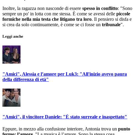
Inoltre, la ragazza non nasconde di essere
spesso in conflitto
: "Sono
sempre un po' in lotta con me stessa. È come se avessi delle
piccole
formiche nella mia testa che litigano tra loro
. Il pensiero si disfa e
si crea da solo continuamente, è come se ci fosse un
tribunale
".
Leggi anche
"Amici", Alessia e l’amore per Luk3: "All'inizio avevo paura
della differenza di età"
"Amici", il vincitore Daniele: "È stato surreale e inaspettato"
Eppure, in mezzo alla confusione interiore, Antonia trova un
punto
fermo: l’amore
. "La musica è l’amore. Sono la stessa cosa.