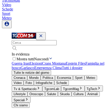
TgcomMag
Video
Schede
Sport
Meteo
In evidenza
Mostra tutti
Nascondi
Guerra Iran
Elezioni
Crans Montana
Epstein Files
Famiglia nel
bosco
Garlasco
Emergenza Clima
Tutti i dossier
Tutte le notizie del giorno
Cronaca
Mondo
Politica
Economia
Sport
Meteo
Video
Foto
Infografiche
Schede
Tv & Spettacolo
TgcomLab
TgcomMag
TgTech
Lifestyle
Oroscopo
Salute
Skuola
Cultura
Animali
Speciali
Chi siamo