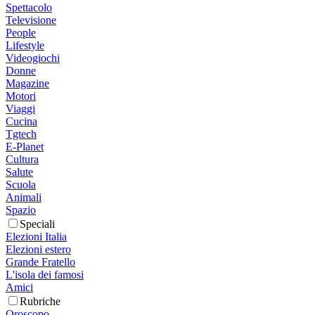
Spettacolo
Televisione
People
Lifestyle
Videogiochi
Donne
Magazine
Motori
Viaggi
Cucina
Tgtech
E-Planet
Cultura
Salute
Scuola
Animali
Spazio
Speciali
Elezioni Italia
Elezioni estero
Grande Fratello
L'isola dei famosi
Amici
Rubriche
Oroscopo