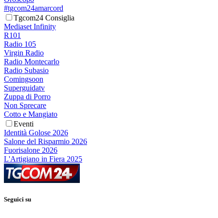
#tgcom24amarcord
Tgcom24 Consiglia
Mediaset Infinity
R101
Radio 105
Virgin Radio
Radio Montecarlo
Radio Subasio
Comingsoon
Superguidatv
Zuppa di Porro
Non Sprecare
Cotto e Mangiato
Eventi
Identità Golose 2026
Salone del Risparmio 2026
Fuorisalone 2026
L'Artigiano in Fiera 2025
Seguici su