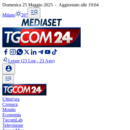
Domenica 25 Maggio 2025
-
Aggiornato alle
19:04
Milano
26°
Leone
(23 Lug - 23 Ago)
Ultim'ora
Cronaca
Mondo
Economia
TgcomLab
Televisione