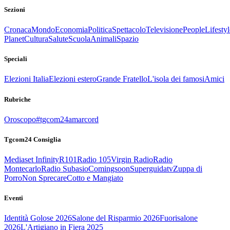
Sezioni
Cronaca
Mondo
Economia
Politica
Spettacolo
Televisione
People
Lifestyl
Planet
Cultura
Salute
Scuola
Animali
Spazio
Speciali
Elezioni Italia
Elezioni estero
Grande Fratello
L'isola dei famosi
Amici
Rubriche
Oroscopo
#tgcom24amarcord
Tgcom24 Consiglia
Mediaset Infinity
R101
Radio 105
Virgin Radio
Radio
Montecarlo
Radio Subasio
Comingsoon
Superguidatv
Zuppa di
Porro
Non Sprecare
Cotto e Mangiato
Eventi
Identità Golose 2026
Salone del Risparmio 2026
Fuorisalone
2026
L'Artigiano in Fiera 2025