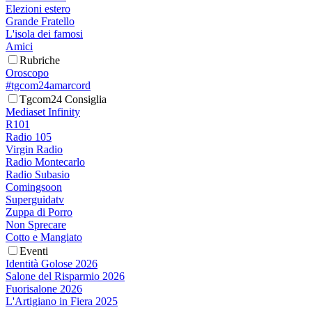
Elezioni estero
Grande Fratello
L'isola dei famosi
Amici
Rubriche
Oroscopo
#tgcom24amarcord
Tgcom24 Consiglia
Mediaset Infinity
R101
Radio 105
Virgin Radio
Radio Montecarlo
Radio Subasio
Comingsoon
Superguidatv
Zuppa di Porro
Non Sprecare
Cotto e Mangiato
Eventi
Identità Golose 2026
Salone del Risparmio 2026
Fuorisalone 2026
L'Artigiano in Fiera 2025