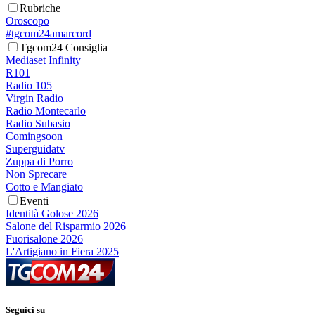
Rubriche
Oroscopo
#tgcom24amarcord
Tgcom24 Consiglia
Mediaset Infinity
R101
Radio 105
Virgin Radio
Radio Montecarlo
Radio Subasio
Comingsoon
Superguidatv
Zuppa di Porro
Non Sprecare
Cotto e Mangiato
Eventi
Identità Golose 2026
Salone del Risparmio 2026
Fuorisalone 2026
L'Artigiano in Fiera 2025
Seguici su