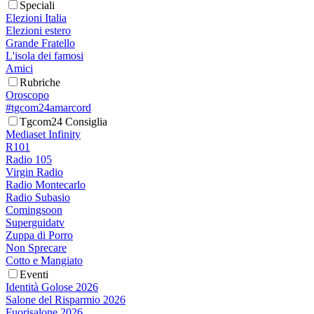
Speciali
Elezioni Italia
Elezioni estero
Grande Fratello
L'isola dei famosi
Amici
Rubriche
Oroscopo
#tgcom24amarcord
Tgcom24 Consiglia
Mediaset Infinity
R101
Radio 105
Virgin Radio
Radio Montecarlo
Radio Subasio
Comingsoon
Superguidatv
Zuppa di Porro
Non Sprecare
Cotto e Mangiato
Eventi
Identità Golose 2026
Salone del Risparmio 2026
Fuorisalone 2026