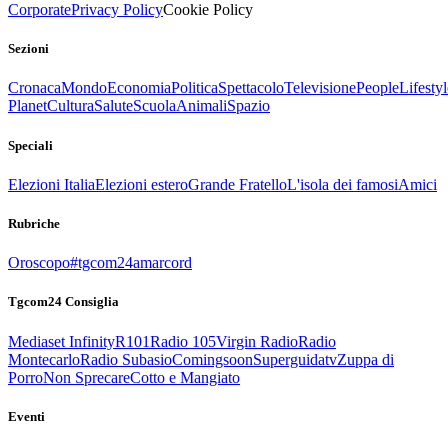
Corporate
Privacy Policy
Cookie Policy
Sezioni
Cronaca
Mondo
Economia
Politica
Spettacolo
Televisione
People
Lifestyl
Planet
Cultura
Salute
Scuola
Animali
Spazio
Speciali
Elezioni Italia
Elezioni estero
Grande Fratello
L'isola dei famosi
Amici
Rubriche
Oroscopo
#tgcom24amarcord
Tgcom24 Consiglia
Mediaset Infinity
R101
Radio 105
Virgin Radio
Radio
Montecarlo
Radio Subasio
Comingsoon
Superguidatv
Zuppa di
Porro
Non Sprecare
Cotto e Mangiato
Eventi