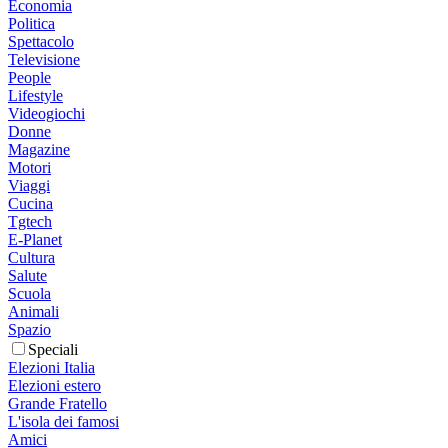
Economia
Politica
Spettacolo
Televisione
People
Lifestyle
Videogiochi
Donne
Magazine
Motori
Viaggi
Cucina
Tgtech
E-Planet
Cultura
Salute
Scuola
Animali
Spazio
Speciali
Elezioni Italia
Elezioni estero
Grande Fratello
L'isola dei famosi
Amici