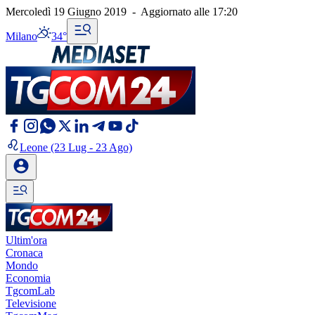
Mercoledì 19 Giugno 2019
-
Aggiornato alle
17:20
Milano
34°
Leone
(23 Lug - 23 Ago)
Ultim'ora
Cronaca
Mondo
Economia
TgcomLab
Televisione