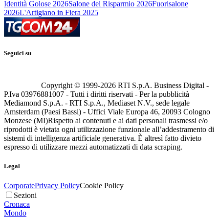
Identità Golose 2026
Salone del Risparmio 2026
Fuorisalone
2026
L'Artigiano in Fiera 2025
Seguici su
Copyright © 1999-
2026
RTI S.p.A. Business Digital -
P.Iva 03976881007 - Tutti i diritti riservati - Per la pubblicità
Mediamond S.p.A. - RTI S.p.A., Mediaset N.V., sede legale
Amsterdam (Paesi Bassi) - Uffici Viale Europa 46, 20093 Cologno
Monzese (MI)
Rispetto ai contenuti e ai dati personali trasmessi e/o
riprodotti è vietata ogni utilizzazione funzionale all’addestramento di
sistemi di intelligenza artificiale generativa. È altresì fatto divieto
espresso di utilizzare mezzi automatizzati di data scraping.
Legal
Corporate
Privacy Policy
Cookie Policy
Sezioni
Cronaca
Mondo