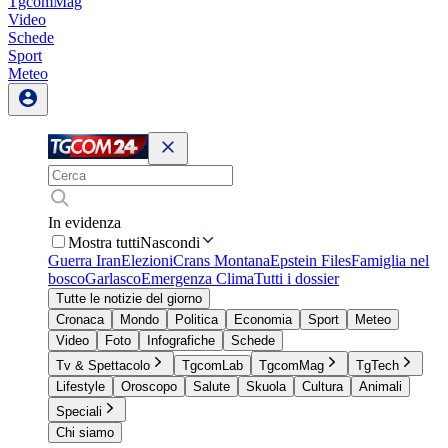
TgcomMag
Video
Schede
Sport
Meteo
In evidenza
Mostra tutti
Nascondi
Guerra Iran
Elezioni
Crans Montana
Epstein Files
Famiglia nel
bosco
Garlasco
Emergenza Clima
Tutti i dossier
Tutte le notizie del giorno
Cronaca
Mondo
Politica
Economia
Sport
Meteo
Video
Foto
Infografiche
Schede
Tv & Spettacolo
TgcomLab
TgcomMag
TgTech
Lifestyle
Oroscopo
Salute
Skuola
Cultura
Animali
Speciali
Chi siamo