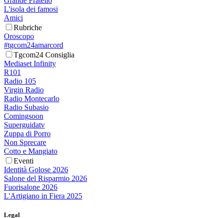
Grande Fratello
L'isola dei famosi
Amici
Rubriche
Oroscopo
#tgcom24amarcord
Tgcom24 Consiglia
Mediaset Infinity
R101
Radio 105
Virgin Radio
Radio Montecarlo
Radio Subasio
Comingsoon
Superguidatv
Zuppa di Porro
Non Sprecare
Cotto e Mangiato
Eventi
Identità Golose 2026
Salone del Risparmio 2026
Fuorisalone 2026
L'Artigiano in Fiera 2025
Legal