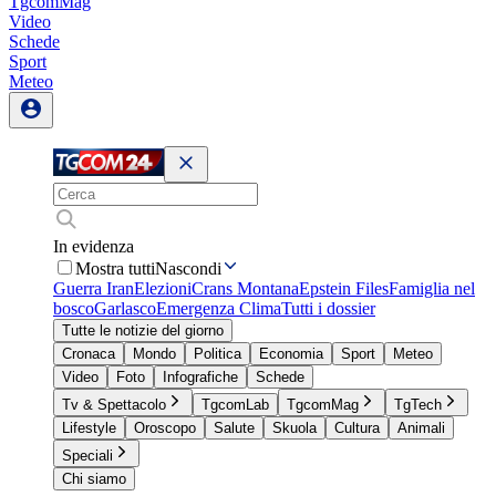
TgcomMag
Video
Schede
Sport
Meteo
In evidenza
Mostra tutti
Nascondi
Guerra Iran
Elezioni
Crans Montana
Epstein Files
Famiglia nel
bosco
Garlasco
Emergenza Clima
Tutti i dossier
Tutte le notizie del giorno
Cronaca
Mondo
Politica
Economia
Sport
Meteo
Video
Foto
Infografiche
Schede
Tv & Spettacolo
TgcomLab
TgcomMag
TgTech
Lifestyle
Oroscopo
Salute
Skuola
Cultura
Animali
Speciali
Chi siamo