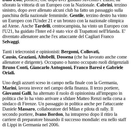
sfiorato la vittoria di un Europeo con la Nazionale.
Cabrini
, terzino
sinistro, dopo aver allenato alcuni club ha fatto un passaggio sulla
panchina della nazionale femminile.
Gentile
, terzino destro ha vinto
un Europeo con l'Under 21 e un bronzo con la nazionale olimpica
ad Atene. Anche
Tardelli
, centrocampista, ha vinto un Europeo con
l'U21, ha guidato l'Inter ed è stato vice di Trapattoni nell'Irlanda. E'
diventato allenatore anche l'ex attaccante del Cagliari Franco
Selvaggi
.
Tanti i telecronisti e opinionisti:
Bergomi, Collovati,
Causio, Graziani, Altobelli
,
Dossena
(che ha lavorato anche come
allenatore e dirigente). Occupano o hanno occupato ruoli dirigenziali
Bruno Conti, Giancarlo Antognoni, Franco Baresi e Gabriele
Oriali.
Uno degli azzurri sceso in campo nella finale con la Germania,
Marini
, lavora invece nel campo della finanza. Il terzo portiere,
Giovanni Galli
, ha alternato il ruolo di opinionista all'impegno in
politica che lo ha visto arrivare a sfidare Matteo Renzi nella corsa a
sindaco di Firenze. Un passaggio in politica anche per l'attaccante
Daniele
Massaro
, collaboratore del Milan e pilota di rally. Il
secondo portiere,
Ivano Bordon
, ha intrapreso dopo il ritiro la
carriere di preparatore bissando il successo mondiale: era nello staff
di Lippi in Germania nel 2006.