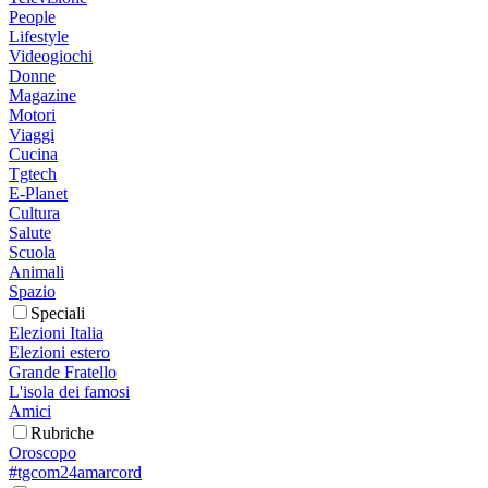
People
Lifestyle
Videogiochi
Donne
Magazine
Motori
Viaggi
Cucina
Tgtech
E-Planet
Cultura
Salute
Scuola
Animali
Spazio
Speciali
Elezioni Italia
Elezioni estero
Grande Fratello
L'isola dei famosi
Amici
Rubriche
Oroscopo
#tgcom24amarcord