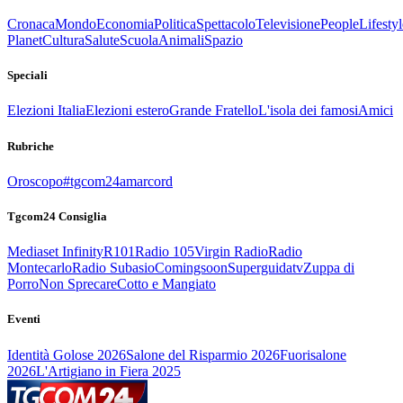
Cronaca
Mondo
Economia
Politica
Spettacolo
Televisione
People
Lifestyl
Planet
Cultura
Salute
Scuola
Animali
Spazio
Speciali
Elezioni Italia
Elezioni estero
Grande Fratello
L'isola dei famosi
Amici
Rubriche
Oroscopo
#tgcom24amarcord
Tgcom24 Consiglia
Mediaset Infinity
R101
Radio 105
Virgin Radio
Radio
Montecarlo
Radio Subasio
Comingsoon
Superguidatv
Zuppa di
Porro
Non Sprecare
Cotto e Mangiato
Eventi
Identità Golose 2026
Salone del Risparmio 2026
Fuorisalone
2026
L'Artigiano in Fiera 2025