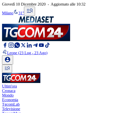
Giovedì 10 Dicembre 2020
-
Aggiornato alle
10:32
Milano
31°
Leone
(23 Lug - 23 Ago)
Ultim'ora
Cronaca
Mondo
Economia
TgcomLab
Televisione