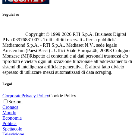
Seguici su
Copyright © 1999-
2026
RTI S.p.A. Business Digital -
P.Iva 03976881007 - Tutti i diritti riservati - Per la pubblicità
Mediamond S.p.A. - RTI S.p.A., Mediaset N.V., sede legale
Amsterdam (Paesi Bassi) - Uffici Viale Europa 46, 20093 Cologno
Monzese (MI)
Rispetto ai contenuti e ai dati personali trasmessi e/o
riprodotti è vietata ogni utilizzazione funzionale all’addestramento di
sistemi di intelligenza artificiale generativa. È altresì fatto divieto
espresso di utilizzare mezzi automatizzati di data scraping.
Legal
Corporate
Privacy Policy
Cookie Policy
Sezioni
Cronaca
Mondo
Economia
Politica
Spettacolo
Televisione