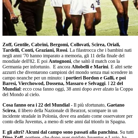
Zoff, Gentile, Cabrini, Bergomi, Collovati, Scirea, Oriali,
Tardelli, Conti, Graziani, Rossi
. La filastrocca che i bambini nati
negli anni '70 hanno imparato a memoria, gli 11 della finale del
mondiale dell'82. E poi
Antognoni
, che saltò il match con la
Germania per infortunio. E ancora
Altobelli e Marini
. E altri sette
azzurri che diventarono campioni del mondo senza mai scendere in
campo neanche per un minuto: i
portieri Bordon e Galli, e poi
Baresi, Vierchowod, Dossena, Massaro e Selvaggi
. I
22 del
Mundial
: ecco cosa fanno oggi, 38 anni dopo aver alzato la Coppa
del Mondo al cielo.
Cosa fanno ora i 22 del Mundial -
Il più sfortunato,
Gaetano
Scirea
, il libero della Nazionale di Bearzot, scompare in un
incidente stradale in Polonia, dove era andato come osservatore per
conto della Juventus, a meno di sette anni dal trionfo in Spagna.
E gli altri? Alcuni dal campo sono passati alla panchina
. Su tutti
Dino Zoff
, portiere, che dopo aver guidato Juventus e Lazio, ha