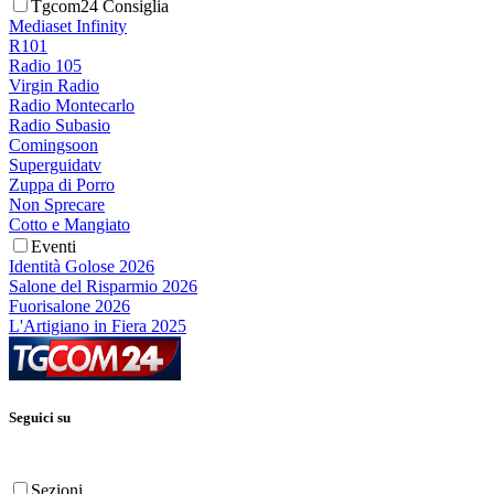
Tgcom24 Consiglia
Mediaset Infinity
R101
Radio 105
Virgin Radio
Radio Montecarlo
Radio Subasio
Comingsoon
Superguidatv
Zuppa di Porro
Non Sprecare
Cotto e Mangiato
Eventi
Identità Golose 2026
Salone del Risparmio 2026
Fuorisalone 2026
L'Artigiano in Fiera 2025
Seguici su
Sezioni