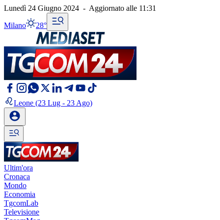
Lunedì 24 Giugno 2024
-
Aggiornato alle
11:31
Milano
28°
Leone
(23 Lug - 23 Ago)
Ultim'ora
Cronaca
Mondo
Economia
TgcomLab
Televisione