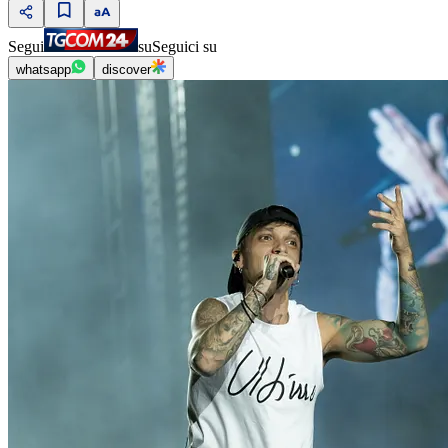
Segui
su
Seguici su
whatsapp
discover