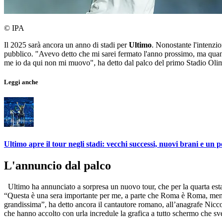
© IPA
Il 2025 sarà ancora un anno di stadi per
Ultimo
. Nonostante l'intenzio
pubblico. "Avevo detto che mi sarei fermato l'anno prossimo, ma quand
me io da qui non mi muovo", ha detto dal palco del primo Stadio Oli
Leggi anche
Ultimo apre il tour negli stadi: vecchi successi, nuovi brani e un p
L'annuncio dal palco
Ultimo ha annunciato a sorpresa un nuovo tour, che per la quarta estate c
“Questa è una sera importante per me, a parte che Roma è Roma, ment
grandissima”, ha detto ancora il cantautore romano, all’anagrafe Nicco
che hanno accolto con urla incredule la grafica a tutto schermo che sve