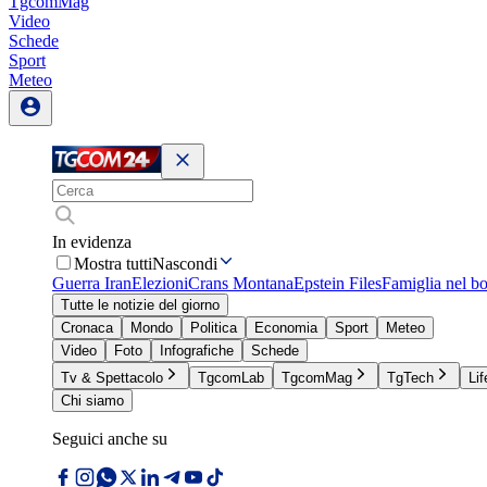
TgcomMag
Video
Schede
Sport
Meteo
In evidenza
Mostra tutti
Nascondi
Guerra Iran
Elezioni
Crans Montana
Epstein Files
Famiglia nel b
Tutte le notizie del giorno
Cronaca
Mondo
Politica
Economia
Sport
Meteo
Video
Foto
Infografiche
Schede
Tv & Spettacolo
TgcomLab
TgcomMag
TgTech
Lif
Chi siamo
Seguici anche su