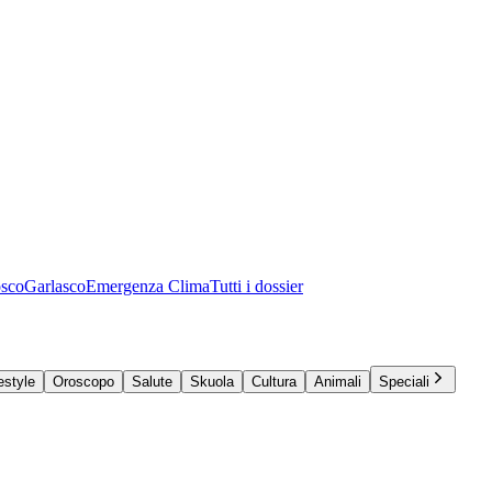
osco
Garlasco
Emergenza Clima
Tutti i dossier
estyle
Oroscopo
Salute
Skuola
Cultura
Animali
Speciali