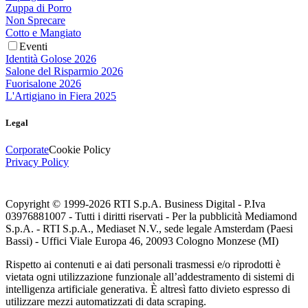
Zuppa di Porro
Non Sprecare
Cotto e Mangiato
Eventi
Identità Golose 2026
Salone del Risparmio 2026
Fuorisalone 2026
L'Artigiano in Fiera 2025
Legal
Corporate
Cookie Policy
Privacy Policy
Copyright © 1999-
2026
RTI S.p.A. Business Digital - P.Iva
03976881007 - Tutti i diritti riservati - Per la pubblicità Mediamond
S.p.A. - RTI S.p.A., Mediaset N.V., sede legale Amsterdam (Paesi
Bassi) - Uffici Viale Europa 46, 20093 Cologno Monzese (MI)
Rispetto ai contenuti e ai dati personali trasmessi e/o riprodotti è
vietata ogni utilizzazione funzionale all’addestramento di sistemi di
intelligenza artificiale generativa. È altresì fatto divieto espresso di
utilizzare mezzi automatizzati di data scraping.