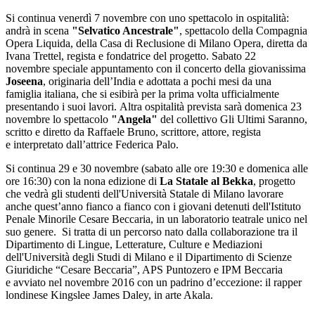
Si continua venerdì 7 novembre con uno spettacolo in ospitalità:
andrà in scena
"Selvatico Ancestrale"
, spettacolo della Compagnia
Opera Liquida, della Casa di Reclusione di Milano Opera, diretta da
Ivana Trettel, regista e fondatrice del progetto. Sabato 22
novembre speciale appuntamento con il concerto della giovanissima
Joseena
, originaria dell’India e adottata a pochi mesi da una
famiglia italiana, che si esibirà per la prima volta ufficialmente
presentando i suoi lavori. Altra ospitalità prevista sarà domenica 23
novembre lo spettacolo
"Angela"
del collettivo Gli Ultimi Saranno,
scritto e diretto da Raffaele Bruno, scrittore, attore, regista
e interpretato dall’attrice Federica Palo.
Si continua 29 e 30 novembre (sabato alle ore 19:30 e domenica alle
ore 16:30) con la nona edizione di
La Statale al Bekka
, progetto
che vedrà gli studenti dell'Università Statale di Milano lavorare
anche quest’anno fianco a fianco con i giovani detenuti dell'Istituto
Penale Minorile Cesare Beccaria, in un laboratorio teatrale unico nel
suo genere. Si tratta di un percorso nato dalla collaborazione tra il
Dipartimento di Lingue, Letterature, Culture e Mediazioni
dell'Università degli Studi di Milano e il Dipartimento di Scienze
Giuridiche “Cesare Beccaria”, APS Puntozero e IPM Beccaria
e avviato nel novembre 2016 con un padrino d’eccezione: il rapper
londinese Kingslee James Daley, in arte Akala.