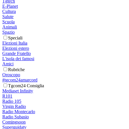
Tgtech
E-Planet
Cultura
Salute
Scuola
Animali
Spazio
Speciali
Elezioni Italia
Elezioni estero
Grande Fratello
L'isola dei famosi
Amici
Rubriche
Oroscopo
#tgcom24amarcord
Tgcom24 Consiglia
Mediaset Infinity
R101
Radio 105
Virgin Radio
Radio Montecarlo
Radio Subasio
Comingsoon
Superguidatv