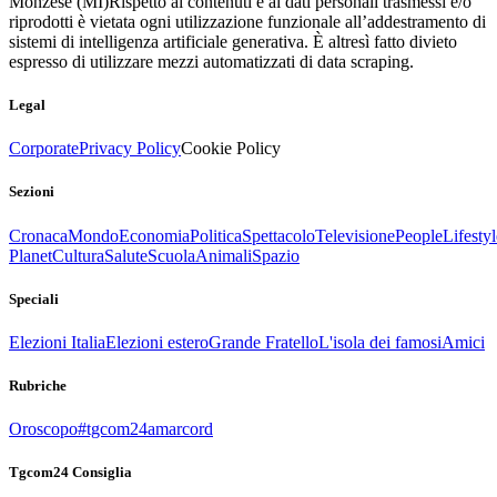
Monzese (MI)
Rispetto ai contenuti e ai dati personali trasmessi e/o
riprodotti è vietata ogni utilizzazione funzionale all’addestramento di
sistemi di intelligenza artificiale generativa. È altresì fatto divieto
espresso di utilizzare mezzi automatizzati di data scraping.
Legal
Corporate
Privacy Policy
Cookie Policy
Sezioni
Cronaca
Mondo
Economia
Politica
Spettacolo
Televisione
People
Lifestyl
Planet
Cultura
Salute
Scuola
Animali
Spazio
Speciali
Elezioni Italia
Elezioni estero
Grande Fratello
L'isola dei famosi
Amici
Rubriche
Oroscopo
#tgcom24amarcord
Tgcom24 Consiglia