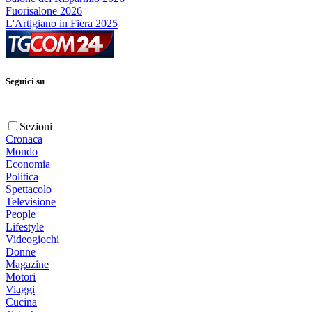
Fuorisalone 2026
L'Artigiano in Fiera 2025
Seguici su
Sezioni
Cronaca
Mondo
Economia
Politica
Spettacolo
Televisione
People
Lifestyle
Videogiochi
Donne
Magazine
Motori
Viaggi
Cucina