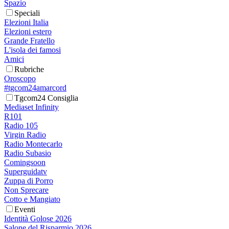
Spazio
Speciali
Elezioni Italia
Elezioni estero
Grande Fratello
L'isola dei famosi
Amici
Rubriche
Oroscopo
#tgcom24amarcord
Tgcom24 Consiglia
Mediaset Infinity
R101
Radio 105
Virgin Radio
Radio Montecarlo
Radio Subasio
Comingsoon
Superguidatv
Zuppa di Porro
Non Sprecare
Cotto e Mangiato
Eventi
Identità Golose 2026
Salone del Risparmio 2026