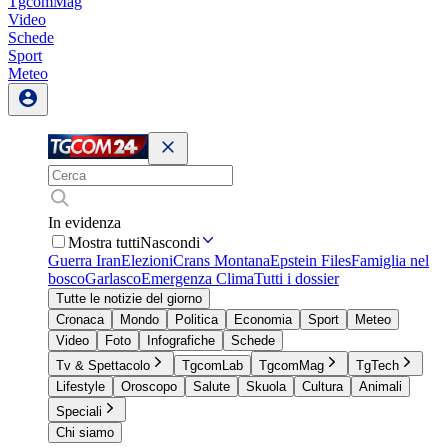
TgcomMag
Video
Schede
Sport
Meteo
In evidenza
Mostra tutti
Nascondi
Guerra Iran
Elezioni
Crans Montana
Epstein Files
Famiglia nel
bosco
Garlasco
Emergenza Clima
Tutti i dossier
Tutte le notizie del giorno
Cronaca
Mondo
Politica
Economia
Sport
Meteo
Video
Foto
Infografiche
Schede
Tv & Spettacolo
TgcomLab
TgcomMag
TgTech
Lifestyle
Oroscopo
Salute
Skuola
Cultura
Animali
Speciali
Chi siamo