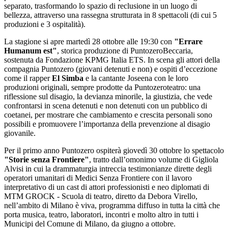
separato, trasformando lo spazio di reclusione in un luogo di
bellezza, attraverso una rassegna strutturata in 8 spettacoli (di cui 5
produzioni e 3 ospitalità).
La stagione si apre martedì 28 ottobre alle 19:30 con
"Errare
Humanum est"
, storica produzione di PuntozeroBeccaria,
sostenuta da Fondazione KPMG Italia ETS. In scena gli attori della
compagnia Puntozero (giovani detenuti e non) e ospiti d’eccezione
come il rapper
El Simba
e la cantante Joseena con le loro
produzioni originali, sempre prodotte da Puntozeroteatro: una
riflessione sul disagio, la devianza minorile, la giustizia, che vede
confrontarsi in scena detenuti e non detenuti con un pubblico di
coetanei, per mostrare che cambiamento e crescita personali sono
possibili e promuovere l’importanza della prevenzione al disagio
giovanile.
Per il primo anno Puntozero ospiterà giovedì 30 ottobre lo spettacolo
"Storie senza Frontiere"
, tratto dall’omonimo volume di Gigliola
Alvisi in cui la drammaturgia intreccia testimonianze dirette degli
operatori umanitari di Medici Senza Frontiere con il lavoro
interpretativo di un cast di attori professionisti e neo diplomati di
MTM GROCK - Scuola di teatro, diretto da Debora Virello,
nell’ambito di Milano è viva, programma diffuso in tutta la città che
porta musica, teatro, laboratori, incontri e molto altro in tutti i
Municipi del Comune di Milano, da giugno a ottobre.