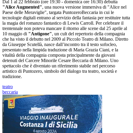
Dal 1 al 22 febbraio (ore 19:30 - domenica ore 16:30) debutta
"Alice Augmented"
, una nuova versione immersiva di "Alice nel
Paese delle Meraviglie", targata PuntozeroBeccaria in cui le
tecnologie digitali entrano al servizio della fantasia per restituire tutta
la magia del romanzo fantastico di Lewis Carroll. Per celebrare il
trentennale non poteva mancare il ritorno alle scene dal 25 aprile al
10 maggio di
"Antigone"
, un cult del repertorio della compagnia
che ha visto il debutto nel 2009 al Piccolo Teatro di Milano. Diretto
da Giuseppe Scutellà, nasce dall’incontro tra il testo sofocleo,
presentato nella limpida traduzione di Maria Grazia Ciani, e la
vitalità della compagnia composta principalmente da giovani
detenuti del Carcere Minorile Cesare Beccaria di Milano. Uno
spettacolo che è diventato un riferimento stabile nel percorso
artistico di Puntozero, simbolo del dialogo tra teatro, società e
tradizione.
teatro
beccaria