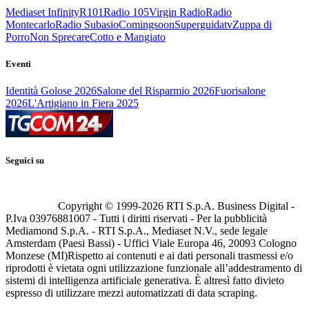
Mediaset Infinity
R101
Radio 105
Virgin Radio
Radio
Montecarlo
Radio Subasio
Comingsoon
Superguidatv
Zuppa di
Porro
Non Sprecare
Cotto e Mangiato
Eventi
Identità Golose 2026
Salone del Risparmio 2026
Fuorisalone
2026
L'Artigiano in Fiera 2025
Seguici su
Copyright © 1999-
2026
RTI S.p.A. Business Digital -
P.Iva 03976881007 - Tutti i diritti riservati - Per la pubblicità
Mediamond S.p.A. - RTI S.p.A., Mediaset N.V., sede legale
Amsterdam (Paesi Bassi) - Uffici Viale Europa 46, 20093 Cologno
Monzese (MI)
Rispetto ai contenuti e ai dati personali trasmessi e/o
riprodotti è vietata ogni utilizzazione funzionale all’addestramento di
sistemi di intelligenza artificiale generativa. È altresì fatto divieto
espresso di utilizzare mezzi automatizzati di data scraping.