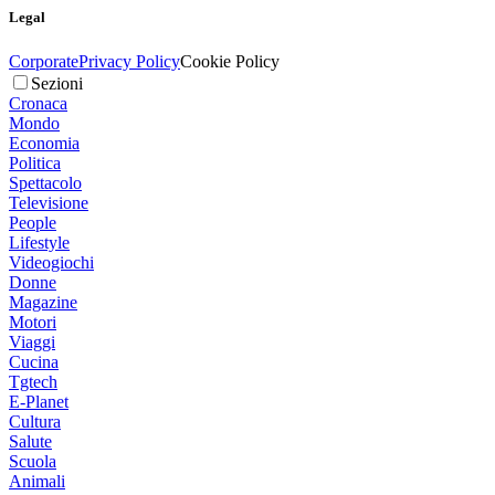
Legal
Corporate
Privacy Policy
Cookie Policy
Sezioni
Cronaca
Mondo
Economia
Politica
Spettacolo
Televisione
People
Lifestyle
Videogiochi
Donne
Magazine
Motori
Viaggi
Cucina
Tgtech
E-Planet
Cultura
Salute
Scuola
Animali