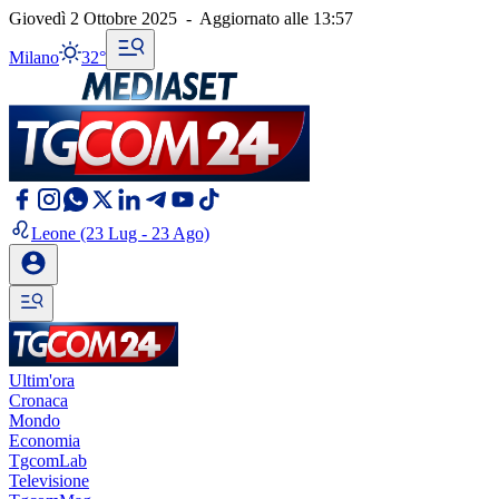
Giovedì 2 Ottobre 2025
-
Aggiornato alle
13:57
Milano
32°
Leone
(23 Lug - 23 Ago)
Ultim'ora
Cronaca
Mondo
Economia
TgcomLab
Televisione