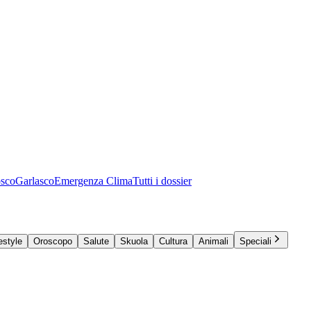
osco
Garlasco
Emergenza Clima
Tutti i dossier
estyle
Oroscopo
Salute
Skuola
Cultura
Animali
Speciali