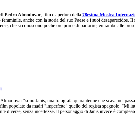
di
Pedro Almodovar
, film d'apertura della
78esima Mostra Internazi
o femminile, anche con la storia del suo Paese e i suoi desaparecidos. Il 
verse, che si conoscono poche ore prime di partorire, entrambe alle pres
i
 Almodovar "sono Janis, una fotografa quarantenne che scava nel passato
n film popolato da madri "imperfette" quello del regista spagnolo. "Mi 
te diverse, senza incertezze. Il personaggio di Janis invece è compless