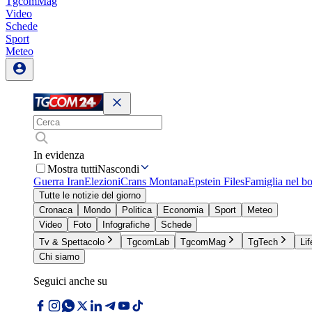
TgcomMag
Video
Schede
Sport
Meteo
In evidenza
Mostra tutti
Nascondi
Guerra Iran
Elezioni
Crans Montana
Epstein Files
Famiglia nel b
Tutte le notizie del giorno
Cronaca
Mondo
Politica
Economia
Sport
Meteo
Video
Foto
Infografiche
Schede
Tv & Spettacolo
TgcomLab
TgcomMag
TgTech
Lif
Chi siamo
Seguici anche su