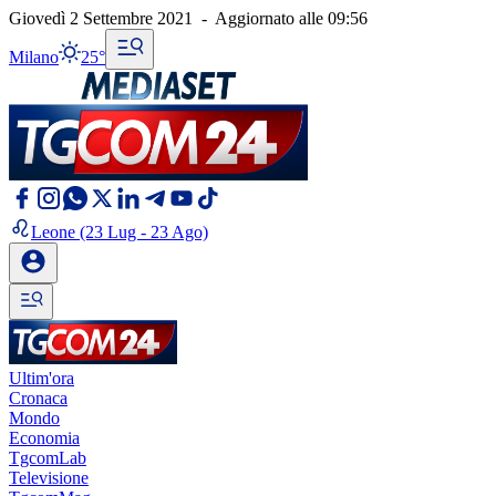
Giovedì 2 Settembre 2021
-
Aggiornato alle
09:56
Milano
25°
Leone
(23 Lug - 23 Ago)
Ultim'ora
Cronaca
Mondo
Economia
TgcomLab
Televisione