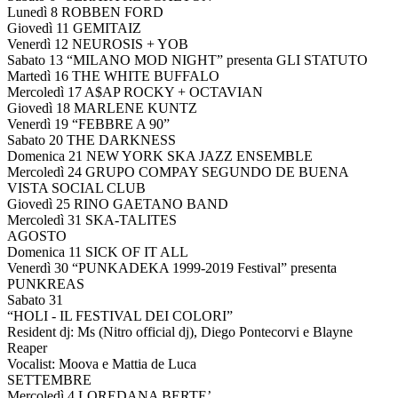
Lunedì 8 ROBBEN FORD
Giovedì 11 GEMITAIZ
Venerdì 12 NEUROSIS + YOB
Sabato 13 “MILANO MOD NIGHT” presenta GLI STATUTO
Martedì 16 THE WHITE BUFFALO
Mercoledì 17 A$AP ROCKY + OCTAVIAN
Giovedì 18 MARLENE KUNTZ
Venerdì 19 “FEBBRE A 90”
Sabato 20 THE DARKNESS
Domenica 21 NEW YORK SKA JAZZ ENSEMBLE
Mercoledì 24 GRUPO COMPAY SEGUNDO DE BUENA
VISTA SOCIAL CLUB
Giovedì 25 RINO GAETANO BAND
Mercoledì 31 SKA-TALITES
AGOSTO
Domenica 11 SICK OF IT ALL
Venerdì 30 “PUNKADEKA 1999-2019 Festival” presenta
PUNKREAS
Sabato 31
“HOLI - IL FESTIVAL DEI COLORI”
Resident dj: Ms (Nitro official dj), Diego Pontecorvi e Blayne
Reaper
Vocalist: Moova e Mattia de Luca
SETTEMBRE
Mercoledì 4 LOREDANA BERTE’