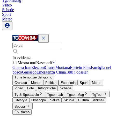
TgcomMag
Video
Schede
Sport
Meteo
In evidenza
Mostra tutti
Nascondi
Guerra Iran
Elezioni
Crans Montana
Epstein Files
Famiglia nel
bosco
Garlasco
Emergenza Clima
Tutti i dossier
Tutte le notizie del giorno
Cronaca
Mondo
Politica
Economia
Sport
Meteo
Video
Foto
Infografiche
Schede
Tv & Spettacolo
TgcomLab
TgcomMag
TgTech
Lifestyle
Oroscopo
Salute
Skuola
Cultura
Animali
Speciali
Chi siamo