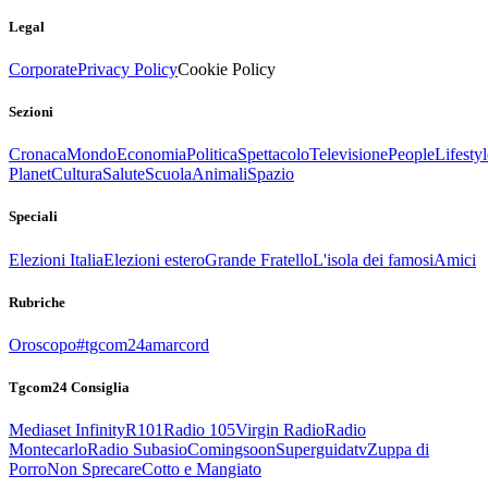
Legal
Corporate
Privacy Policy
Cookie Policy
Sezioni
Cronaca
Mondo
Economia
Politica
Spettacolo
Televisione
People
Lifestyl
Planet
Cultura
Salute
Scuola
Animali
Spazio
Speciali
Elezioni Italia
Elezioni estero
Grande Fratello
L'isola dei famosi
Amici
Rubriche
Oroscopo
#tgcom24amarcord
Tgcom24 Consiglia
Mediaset Infinity
R101
Radio 105
Virgin Radio
Radio
Montecarlo
Radio Subasio
Comingsoon
Superguidatv
Zuppa di
Porro
Non Sprecare
Cotto e Mangiato