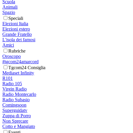
Scuola
Animali
Spazio
Speciali
Elezioni Italia
Elezioni estero
Grande Fratello
L'isola dei famosi
Amici
Rubriche
Oroscopo
#tgcom24amarcord
Tgcom24 Consiglia
Mediaset Infinity
R101
Radio 105
Virgin Radio
Radio Montecarlo
Radio Subasio
Comingsoon
Superguidatv
Zuppa di Porro
Non Sprecare
Cotto e Mangiato
Eventi