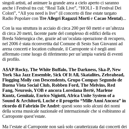
singoli artisti, ad animare la grande area a cielo aperto ci saranno
anche i Festival tra cui: “Real Talk Live”, “HOLI - Il Festival Dei
Colori”, “All you need is live” (il concerto di fine estate targato
Radio Popolare con
Tre Allegri Ragazzi Morti
e
Cacao Mental
)...
Con la sua struttura in acciaio di circa 200 per 60 metri e un’altezza
di circa 20 metri, facente parte del complesso di edifici della ex
Breda Siderurgica che, grazie ad un’oculata operazione di recupero,
nel 2006 è stata riconvertita dal Comune di Sesto San Giovanni ad
arena concerti e location culturale, il Carroponte si è negli anni
affermato come luogo di riferimento per un’ampia varietà di eventi
di profilo.
A$AP Rocky, The White Buffalo, The Darkness, Ska-P, New
York Ska Jazz Ensemble, Sick Of It All, Skatalites, Zebrahead,
Flogging Molly con Descendents, Grupo Compay Segundo de
Buena Vista Social Club, Robben Ford, The Melvins, Red
Fang, Neurosis, YOB e ancora Loredana Bertè, Marlene
Kuntz, Gemitaiz, Enrico Nigiotti, Africa Unite System of a
Sound & Architorti, Luchè e il progetto “Mille Anni Ancora” in
ricordo di Fabrizio De Andrè
: questi sono solo alcuni dei nomi
della scena musicale nazionale ed internazionale che si esibiranno al
Carroponte quest’estate.
Ma l’estate al Carroponte non sarà solo caratterizzata dai concerti dei