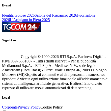
Eventi
Identità Golose 2026
Salone del Risparmio 2026
Fuorisalone
2026
L'Artigiano in Fiera 2025
Seguici su
Copyright © 1999-
2026
RTI S.p.A. Business Digital -
P.Iva 03976881007 - Tutti i diritti riservati - Per la pubblicità
Mediamond S.p.A. - RTI S.p.A., Mediaset N.V., sede legale
Amsterdam (Paesi Bassi) - Uffici Viale Europa 46, 20093 Cologno
Monzese (MI)
Rispetto ai contenuti e ai dati personali trasmessi e/o
riprodotti è vietata ogni utilizzazione funzionale all’addestramento di
sistemi di intelligenza artificiale generativa. È altresì fatto divieto
espresso di utilizzare mezzi automatizzati di data scraping.
Legal
Corporate
Privacy Policy
Cookie Policy