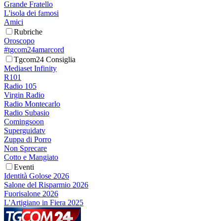
Grande Fratello
L'isola dei famosi
Amici
Rubriche
Oroscopo
#tgcom24amarcord
Tgcom24 Consiglia
Mediaset Infinity
R101
Radio 105
Virgin Radio
Radio Montecarlo
Radio Subasio
Comingsoon
Superguidatv
Zuppa di Porro
Non Sprecare
Cotto e Mangiato
Eventi
Identità Golose 2026
Salone del Risparmio 2026
Fuorisalone 2026
L'Artigiano in Fiera 2025