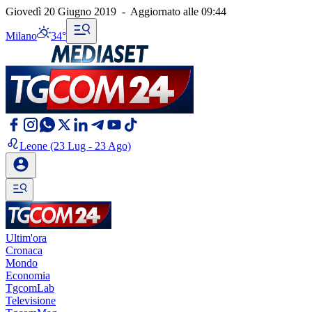
Giovedì 20 Giugno 2019
-
Aggiornato alle
09:44
Milano
34°
Leone
(23 Lug - 23 Ago)
Ultim'ora
Cronaca
Mondo
Economia
TgcomLab
Televisione