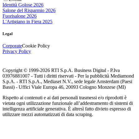
Identità Golose 2026
Salone del Risparmio 2026
Fuorisalone 2026
L'Artigiano in Fiera 2025
Legal
Corporate
Cookie Policy
Privacy Policy
Copyright © 1999-
2026
RTI S.p.A. Business Digital - P.Iva
03976881007 - Tutti i diritti riservati - Per la pubblicità Mediamond
S.p.A. - RTI S.p.A., Mediaset N.V., sede legale Amsterdam (Paesi
Bassi) - Uffici Viale Europa 46, 20093 Cologno Monzese (MI)
Rispetto ai contenuti e ai dati personali trasmessi e/o riprodotti è
vietata ogni utilizzazione funzionale all’addestramento di sistemi di
intelligenza artificiale generativa. È altresì fatto divieto espresso di
utilizzare mezzi automatizzati di data scraping.