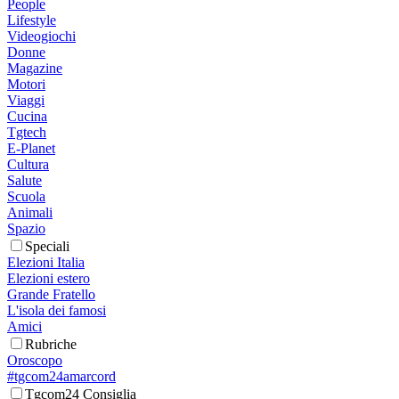
People
Lifestyle
Videogiochi
Donne
Magazine
Motori
Viaggi
Cucina
Tgtech
E-Planet
Cultura
Salute
Scuola
Animali
Spazio
Speciali
Elezioni Italia
Elezioni estero
Grande Fratello
L'isola dei famosi
Amici
Rubriche
Oroscopo
#tgcom24amarcord
Tgcom24 Consiglia