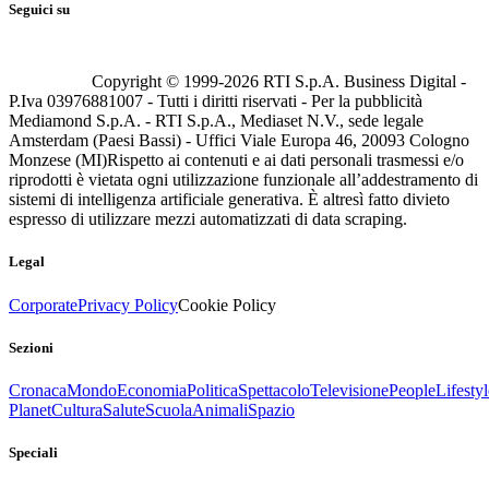
Seguici su
Copyright © 1999-
2026
RTI S.p.A. Business Digital -
P.Iva 03976881007 - Tutti i diritti riservati - Per la pubblicità
Mediamond S.p.A. - RTI S.p.A., Mediaset N.V., sede legale
Amsterdam (Paesi Bassi) - Uffici Viale Europa 46, 20093 Cologno
Monzese (MI)
Rispetto ai contenuti e ai dati personali trasmessi e/o
riprodotti è vietata ogni utilizzazione funzionale all’addestramento di
sistemi di intelligenza artificiale generativa. È altresì fatto divieto
espresso di utilizzare mezzi automatizzati di data scraping.
Legal
Corporate
Privacy Policy
Cookie Policy
Sezioni
Cronaca
Mondo
Economia
Politica
Spettacolo
Televisione
People
Lifestyl
Planet
Cultura
Salute
Scuola
Animali
Spazio
Speciali