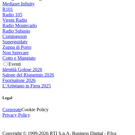
Mediaset Infinity
R101
Radio 105
Virgin Radio
Radio Montecarlo
Radio Subasio
Comingsoon
Superguidatv
Zuppa di Porro
Non Sprecare
Cotto e Mangiato
Eventi
Identità Golose 2026
Salone del Risparmio 2026
Fuorisalone 2026
L'Artigiano in Fiera 2025
Legal
Corporate
Cookie Policy
Privacy Policy
Copyright © 1999-
2026
RTI S.p.A. Business Digital - P.Iva