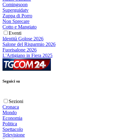
Comingsoon
Superguidatv
Zuppa di Porro
Non Sprecare
Cotto e Mangiato
Eventi
Identità Golose 2026
Salone del Risparmio 2026
Fuorisalone 2026
L'Artigiano in Fiera 2025
Seguici su
Sezioni
Cronaca
Mondo
Economia
Politica
Spettacolo
Televisione