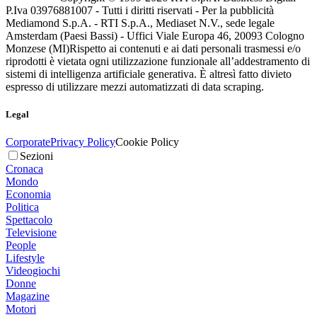
P.Iva 03976881007 - Tutti i diritti riservati - Per la pubblicità
Mediamond S.p.A. - RTI S.p.A., Mediaset N.V., sede legale
Amsterdam (Paesi Bassi) - Uffici Viale Europa 46, 20093 Cologno
Monzese (MI)
Rispetto ai contenuti e ai dati personali trasmessi e/o
riprodotti è vietata ogni utilizzazione funzionale all’addestramento di
sistemi di intelligenza artificiale generativa. È altresì fatto divieto
espresso di utilizzare mezzi automatizzati di data scraping.
Legal
Corporate
Privacy Policy
Cookie Policy
Sezioni
Cronaca
Mondo
Economia
Politica
Spettacolo
Televisione
People
Lifestyle
Videogiochi
Donne
Magazine
Motori