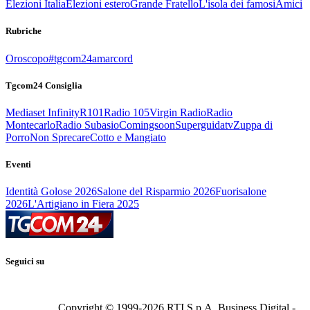
Elezioni Italia
Elezioni estero
Grande Fratello
L'isola dei famosi
Amici
Rubriche
Oroscopo
#tgcom24amarcord
Tgcom24 Consiglia
Mediaset Infinity
R101
Radio 105
Virgin Radio
Radio
Montecarlo
Radio Subasio
Comingsoon
Superguidatv
Zuppa di
Porro
Non Sprecare
Cotto e Mangiato
Eventi
Identità Golose 2026
Salone del Risparmio 2026
Fuorisalone
2026
L'Artigiano in Fiera 2025
Seguici su
Copyright © 1999-
2026
RTI S.p.A. Business Digital -