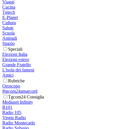
Viaggi
Cucina
Tgtech
E-Planet
Cultura
Salute
Scuola
Animali
Spazio
Speciali
Elezioni Italia
Elezioni estero
Grande Fratello
L'isola dei famosi
Amici
Rubriche
Oroscopo
#tgcom24amarcord
Tgcom24 Consiglia
Mediaset Infinity
R101
Radio 105
Virgin Radio
Radio Montecarlo
Radio Subasio