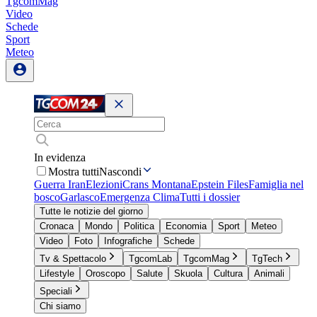
TgcomMag
Video
Schede
Sport
Meteo
In evidenza
Mostra tutti
Nascondi
Guerra Iran
Elezioni
Crans Montana
Epstein Files
Famiglia nel
bosco
Garlasco
Emergenza Clima
Tutti i dossier
Tutte le notizie del giorno
Cronaca
Mondo
Politica
Economia
Sport
Meteo
Video
Foto
Infografiche
Schede
Tv & Spettacolo
TgcomLab
TgcomMag
TgTech
Lifestyle
Oroscopo
Salute
Skuola
Cultura
Animali
Speciali
Chi siamo