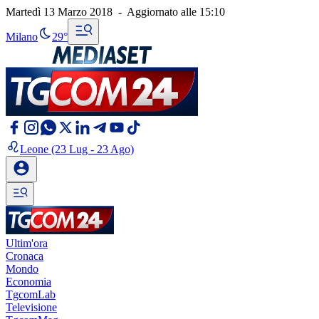
Martedì 13 Marzo 2018
-
Aggiornato alle
15:10
Milano
29°
Leone
(23 Lug - 23 Ago)
Ultim'ora
Cronaca
Mondo
Economia
TgcomLab
Televisione