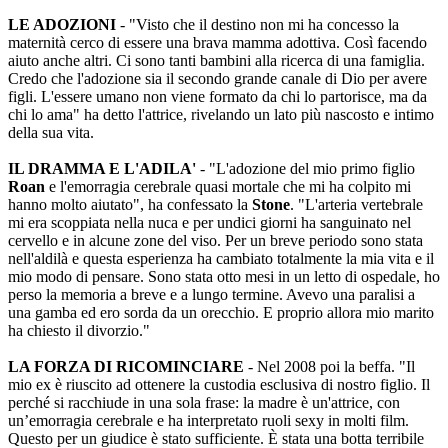
LE ADOZIONI
- "Visto che il destino non mi ha concesso la
maternità cerco di essere una brava mamma adottiva. Così facendo
aiuto anche altri. Ci sono tanti bambini alla ricerca di una famiglia.
Credo che l'adozione sia il secondo grande canale di Dio per avere
figli. L'essere umano non viene formato da chi lo partorisce, ma da
chi lo ama" ha detto l'attrice, rivelando un lato più nascosto e intimo
della sua vita.
IL DRAMMA E L'ADILA'
- "L'adozione del mio primo figlio
Roan
e l'emorragia cerebrale quasi mortale che mi ha colpito mi
hanno molto aiutato", ha confessato la
Stone
. "L'arteria vertebrale
mi era scoppiata nella nuca e per undici giorni ha sanguinato nel
cervello e in alcune zone del viso. Per un breve periodo sono stata
nell'aldilà e questa esperienza ha cambiato totalmente la mia vita e il
mio modo di pensare. Sono stata otto mesi in un letto di ospedale, ho
perso la memoria a breve e a lungo termine. Avevo una paralisi a
una gamba ed ero sorda da un orecchio. E proprio allora mio marito
ha chiesto il divorzio."
LA FORZA DI RICOMINCIARE
- Nel 2008 poi la beffa. "Il
mio ex è riuscito ad ottenere la custodia esclusiva di nostro figlio. Il
perché si racchiude in una sola frase: la madre è un'attrice, con
un’emorragia cerebrale e ha interpretato ruoli sexy in molti film.
Questo per un giudice è stato sufficiente. È stata una botta terribile