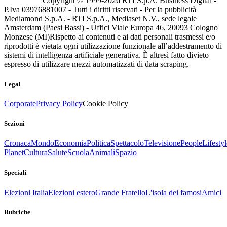
Copyright © 1999-
2026
RTI S.p.A. Business Digital -
P.Iva 03976881007 - Tutti i diritti riservati - Per la pubblicità
Mediamond S.p.A. - RTI S.p.A., Mediaset N.V., sede legale
Amsterdam (Paesi Bassi) - Uffici Viale Europa 46, 20093 Cologno
Monzese (MI)
Rispetto ai contenuti e ai dati personali trasmessi e/o
riprodotti è vietata ogni utilizzazione funzionale all’addestramento di
sistemi di intelligenza artificiale generativa. È altresì fatto divieto
espresso di utilizzare mezzi automatizzati di data scraping.
Legal
Corporate
Privacy Policy
Cookie Policy
Sezioni
Cronaca
Mondo
Economia
Politica
Spettacolo
Televisione
People
Lifestyl
Planet
Cultura
Salute
Scuola
Animali
Spazio
Speciali
Elezioni Italia
Elezioni estero
Grande Fratello
L'isola dei famosi
Amici
Rubriche