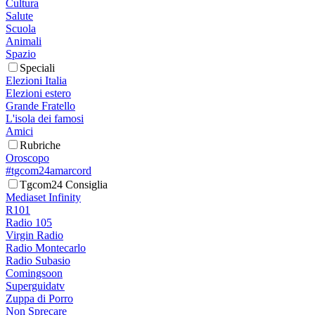
Cultura
Salute
Scuola
Animali
Spazio
Speciali
Elezioni Italia
Elezioni estero
Grande Fratello
L'isola dei famosi
Amici
Rubriche
Oroscopo
#tgcom24amarcord
Tgcom24 Consiglia
Mediaset Infinity
R101
Radio 105
Virgin Radio
Radio Montecarlo
Radio Subasio
Comingsoon
Superguidatv
Zuppa di Porro
Non Sprecare