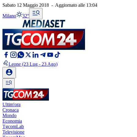
Sabato 12 Maggio 2018
-
Aggiornato alle
13:04
Milano
32°
Leone
(23 Lug - 23 Ago)
Ultim'ora
Cronaca
Mondo
Economia
TgcomLab
Televisione