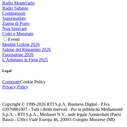
Radio Montecarlo
Radio Subasio
Comingsoon
Superguidatv
Zuppa di Porro
Non Sprecare
Cotto e Mangiato
Eventi
Identità Golose 2026
Salone del Risparmio 2026
Fuorisalone 2026
L'Artigiano in Fiera 2025
Legal
Corporate
Cookie Policy
Privacy Policy
Copyright © 1999-
2026
RTI S.p.A. Business Digital - P.Iva
03976881007 - Tutti i diritti riservati - Per la pubblicità Mediamond
S.p.A. - RTI S.p.A., Mediaset N.V., sede legale Amsterdam (Paesi
Bassi) - Uffici Viale Europa 46, 20093 Cologno Monzese (MI)