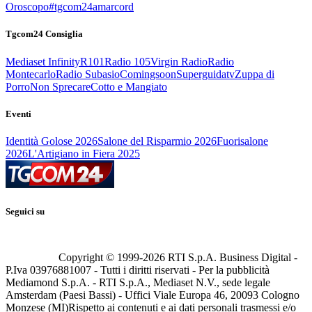
Oroscopo
#tgcom24amarcord
Tgcom24 Consiglia
Mediaset Infinity
R101
Radio 105
Virgin Radio
Radio
Montecarlo
Radio Subasio
Comingsoon
Superguidatv
Zuppa di
Porro
Non Sprecare
Cotto e Mangiato
Eventi
Identità Golose 2026
Salone del Risparmio 2026
Fuorisalone
2026
L'Artigiano in Fiera 2025
Seguici su
Copyright © 1999-
2026
RTI S.p.A. Business Digital -
P.Iva 03976881007 - Tutti i diritti riservati - Per la pubblicità
Mediamond S.p.A. - RTI S.p.A., Mediaset N.V., sede legale
Amsterdam (Paesi Bassi) - Uffici Viale Europa 46, 20093 Cologno
Monzese (MI)
Rispetto ai contenuti e ai dati personali trasmessi e/o