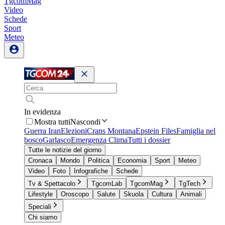
TgcomMag
Video
Schede
Sport
Meteo
In evidenza
Mostra tutti
Nascondi
Guerra Iran
Elezioni
Crans Montana
Epstein Files
Famiglia nel
bosco
Garlasco
Emergenza Clima
Tutti i dossier
Tutte le notizie del giorno
Cronaca
Mondo
Politica
Economia
Sport
Meteo
Video
Foto
Infografiche
Schede
Tv & Spettacolo
TgcomLab
TgcomMag
TgTech
Lifestyle
Oroscopo
Salute
Skuola
Cultura
Animali
Speciali
Chi siamo