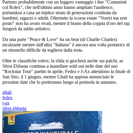
Partono probabilmente con un leggero vantaggio i due "Comunisti
col Rolex", che nell'ultimo anno hanno ampliato l'audience,
portandosi a casa un triplice strato di generazioni costituita da
bambini, ragazzi e adulti. Oltretutto la scorsa estate "Vorrei ma non
posto" non ha avuto rivali, mentre il brano della coppia d'oro del rap
fungerà da addio artistico.
Da una parte "Peace & Love" ha un beat (di Charlie Charles)
incalzante mentre dall'altra "Italiana" è ancora una volta portatrice di
un ritornello difficile da togliersi dalla testa.
Oltre le classifiche estive, la sfida si giocherà anche sui palchi, se
Sfera Ebbasta continua a inanellare sold out nelle date del suo
"Rockstar Tour" partito in aprile, Fedez e J-Ax attendono la finale di
San Siro, il 1 giugno, mentre Ghali ha appena annunciato le
prossime date che lo porteranno lungo al penisola in autunno.
ghali
fedez
j-ax
sfera ebbasta