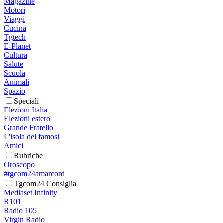
Magazine
Motori
Viaggi
Cucina
Tgtech
E-Planet
Cultura
Salute
Scuola
Animali
Spazio
Speciali
Elezioni Italia
Elezioni estero
Grande Fratello
L'isola dei famosi
Amici
Rubriche
Oroscopo
#tgcom24amarcord
Tgcom24 Consiglia
Mediaset Infinity
R101
Radio 105
Virgin Radio