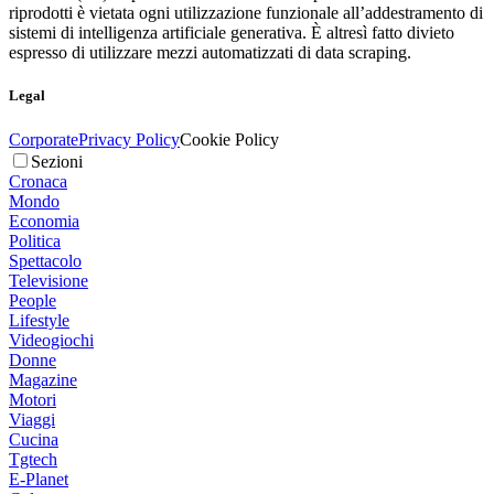
riprodotti è vietata ogni utilizzazione funzionale all’addestramento di
sistemi di intelligenza artificiale generativa. È altresì fatto divieto
espresso di utilizzare mezzi automatizzati di data scraping.
Legal
Corporate
Privacy Policy
Cookie Policy
Sezioni
Cronaca
Mondo
Economia
Politica
Spettacolo
Televisione
People
Lifestyle
Videogiochi
Donne
Magazine
Motori
Viaggi
Cucina
Tgtech
E-Planet