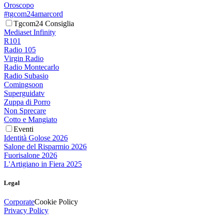
Oroscopo
#tgcom24amarcord
Tgcom24 Consiglia
Mediaset Infinity
R101
Radio 105
Virgin Radio
Radio Montecarlo
Radio Subasio
Comingsoon
Superguidatv
Zuppa di Porro
Non Sprecare
Cotto e Mangiato
Eventi
Identità Golose 2026
Salone del Risparmio 2026
Fuorisalone 2026
L'Artigiano in Fiera 2025
Legal
Corporate
Cookie Policy
Privacy Policy