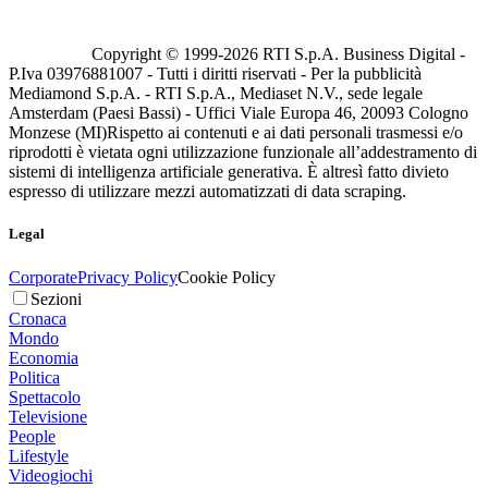
Copyright © 1999-
2026
RTI S.p.A. Business Digital -
P.Iva 03976881007 - Tutti i diritti riservati - Per la pubblicità
Mediamond S.p.A. - RTI S.p.A., Mediaset N.V., sede legale
Amsterdam (Paesi Bassi) - Uffici Viale Europa 46, 20093 Cologno
Monzese (MI)
Rispetto ai contenuti e ai dati personali trasmessi e/o
riprodotti è vietata ogni utilizzazione funzionale all’addestramento di
sistemi di intelligenza artificiale generativa. È altresì fatto divieto
espresso di utilizzare mezzi automatizzati di data scraping.
Legal
Corporate
Privacy Policy
Cookie Policy
Sezioni
Cronaca
Mondo
Economia
Politica
Spettacolo
Televisione
People
Lifestyle
Videogiochi