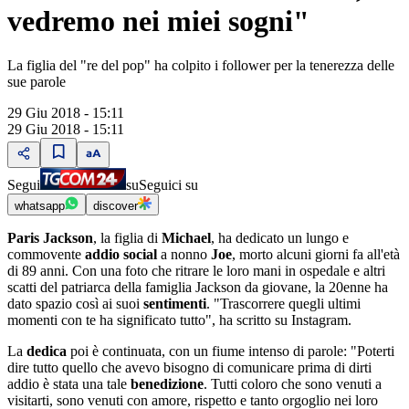
vedremo nei miei sogni"
La figlia del "re del pop" ha colpito i follower per la tenerezza delle
sue parole
29 Giu 2018 - 15:11
29 Giu 2018 - 15:11
Segui
su
Seguici su
whatsapp
discover
Paris Jackson
, la figlia di
Michael
, ha dedicato un lungo e
commovente
addio social
a nonno
Joe
, morto alcuni giorni fa all'età
di 89 anni. Con una foto che ritrare le loro mani in ospedale e altri
scatti del patriarca della famiglia Jackson da giovane, la 20enne ha
dato spazio così ai suoi
sentimenti
. "Trascorrere quegli ultimi
momenti con te ha significato tutto", ha scritto su Instagram.
La
dedica
poi è continuata, con un fiume intenso di parole: "Poterti
dire tutto quello che avevo bisogno di comunicare prima di dirti
addio è stata una tale
benedizione
. Tutti coloro che sono venuti a
visitarti, sono venuti con amore, rispetto e tanto orgoglio nei loro