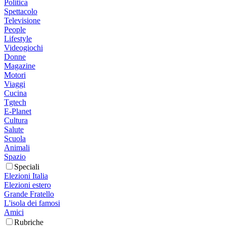
Politica
Spettacolo
Televisione
People
Lifestyle
Videogiochi
Donne
Magazine
Motori
Viaggi
Cucina
Tgtech
E-Planet
Cultura
Salute
Scuola
Animali
Spazio
Speciali
Elezioni Italia
Elezioni estero
Grande Fratello
L'isola dei famosi
Amici
Rubriche