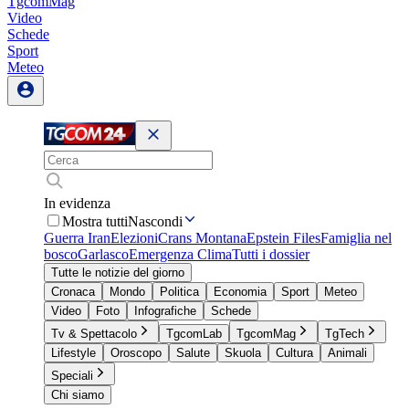
TgcomMag
Video
Schede
Sport
Meteo
In evidenza
Mostra tutti
Nascondi
Guerra Iran
Elezioni
Crans Montana
Epstein Files
Famiglia nel
bosco
Garlasco
Emergenza Clima
Tutti i dossier
Tutte le notizie del giorno
Cronaca
Mondo
Politica
Economia
Sport
Meteo
Video
Foto
Infografiche
Schede
Tv & Spettacolo
TgcomLab
TgcomMag
TgTech
Lifestyle
Oroscopo
Salute
Skuola
Cultura
Animali
Speciali
Chi siamo