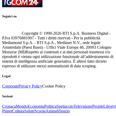
Seguici su
Copyright © 1999-
2026
RTI S.p.A. Business Digital -
P.Iva 03976881007 - Tutti i diritti riservati - Per la pubblicità
Mediamond S.p.A. - RTI S.p.A., Mediaset N.V., sede legale
Amsterdam (Paesi Bassi) - Uffici Viale Europa 46, 20093 Cologno
Monzese (MI)
Rispetto ai contenuti e ai dati personali trasmessi e/o
riprodotti è vietata ogni utilizzazione funzionale all’addestramento di
sistemi di intelligenza artificiale generativa. È altresì fatto divieto
espresso di utilizzare mezzi automatizzati di data scraping.
Legal
Corporate
Privacy Policy
Cookie Policy
Sezioni
Cronaca
Mondo
Economia
Politica
Spettacolo
Televisione
People
Lifestyl
Planet
Cultura
Salute
Scuola
Animali
Spazio