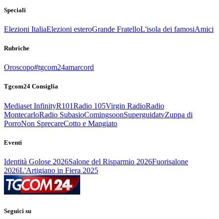
Speciali
Elezioni Italia
Elezioni estero
Grande Fratello
L'isola dei famosi
Amici
Rubriche
Oroscopo
#tgcom24amarcord
Tgcom24 Consiglia
Mediaset Infinity
R101
Radio 105
Virgin Radio
Radio
Montecarlo
Radio Subasio
Comingsoon
Superguidatv
Zuppa di
Porro
Non Sprecare
Cotto e Mangiato
Eventi
Identità Golose 2026
Salone del Risparmio 2026
Fuorisalone
2026
L'Artigiano in Fiera 2025
Seguici su