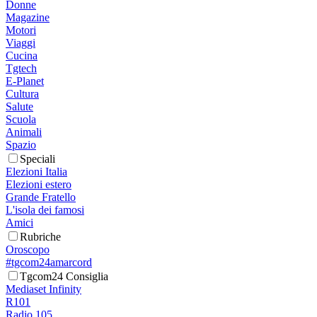
Donne
Magazine
Motori
Viaggi
Cucina
Tgtech
E-Planet
Cultura
Salute
Scuola
Animali
Spazio
Speciali
Elezioni Italia
Elezioni estero
Grande Fratello
L'isola dei famosi
Amici
Rubriche
Oroscopo
#tgcom24amarcord
Tgcom24 Consiglia
Mediaset Infinity
R101
Radio 105