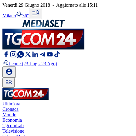
Venerdì 29 Giugno 2018
-
Aggiornato alle
15:11
Milano
36°
Leone
(23 Lug - 23 Ago)
Ultim'ora
Cronaca
Mondo
Economia
TgcomLab
Televisione