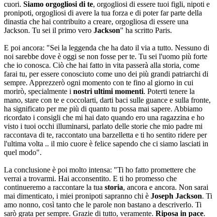
cuori.
Siamo orgogliosi di te
, orgogliosi di essere tuoi figli, nipoti e
pronipoti, orgogliosi di avere la tua forza e di poter far parte della
dinastia che hai contribuito a creare, orgogliosa di essere una
Jackson. Tu sei il primo vero
Jackson
" ha scritto Paris.
E poi ancora: "Sei la leggenda che ha dato il via a tutto. Nessuno di
noi sarebbe dove è oggi se non fosse per te. Tu sei l'uomo più forte
che io conosca. Ciò che hai fatto in vita passerà alla storia, come
farai tu, per essere conosciuto come uno dei più grandi patriarchi di
sempre. Apprezzerò ogni momento con te fino al giorno in cui
morirò, specialmente i
nostri ultimi momenti
. Poterti tenere la
mano, stare con te e coccolarti, darti baci sulle guance e sulla fronte,
ha significato per me più di quanto tu possa mai sapere. Abbiamo
ricordato i consigli che mi hai dato quando ero una ragazzina e ho
visto i tuoi occhi illuminarsi, parlato delle storie che mio padre mi
raccontava di te, raccontato una barzelletta e ti ho sentito ridere per
l'ultima volta .. il mio cuore è felice sapendo che ci siamo lasciati in
quel modo".
La conclusione è poi molto intensa: "Ti ho fatto promettere che
verrai a trovarmi. Hai acconsentito. E ti ho promesso che
continueremo a raccontare la tua
storia
, ancora e ancora. Non sarai
mai dimenticato, i miei pronipoti sapranno chi è
Joseph Jackson
. Ti
amo nonno, così tanto che le parole non bastano a descriverlo. Ti
sarò grata per sempre. Grazie di tutto, veramente.
Riposa in pace
.