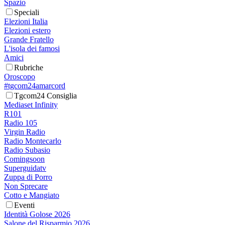
Spazio
Speciali
Elezioni Italia
Elezioni estero
Grande Fratello
L'isola dei famosi
Amici
Rubriche
Oroscopo
#tgcom24amarcord
Tgcom24 Consiglia
Mediaset Infinity
R101
Radio 105
Virgin Radio
Radio Montecarlo
Radio Subasio
Comingsoon
Superguidatv
Zuppa di Porro
Non Sprecare
Cotto e Mangiato
Eventi
Identità Golose 2026
Salone del Risparmio 2026