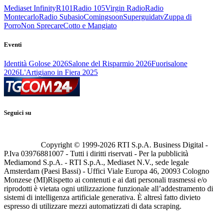
Mediaset Infinity
R101
Radio 105
Virgin Radio
Radio
Montecarlo
Radio Subasio
Comingsoon
Superguidatv
Zuppa di
Porro
Non Sprecare
Cotto e Mangiato
Eventi
Identità Golose 2026
Salone del Risparmio 2026
Fuorisalone
2026
L'Artigiano in Fiera 2025
Seguici su
Copyright © 1999-
2026
RTI S.p.A. Business Digital -
P.Iva 03976881007 - Tutti i diritti riservati - Per la pubblicità
Mediamond S.p.A. - RTI S.p.A., Mediaset N.V., sede legale
Amsterdam (Paesi Bassi) - Uffici Viale Europa 46, 20093 Cologno
Monzese (MI)
Rispetto ai contenuti e ai dati personali trasmessi e/o
riprodotti è vietata ogni utilizzazione funzionale all’addestramento di
sistemi di intelligenza artificiale generativa. È altresì fatto divieto
espresso di utilizzare mezzi automatizzati di data scraping.