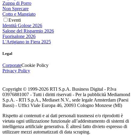
Zuppa di Porro
Non Sprecare
Cotto e Mangiato
Eventi
Identità Golose 2026
Salone del Risparmio 2026
Fuorisalone 2026
L'Artigiano in Fiera 2025
Legal
Corporate
Cookie Policy
Privacy Policy
Copyright © 1999-
2026
RTI S.p.A. Business Digital - P.Iva
03976881007 - Tutti i diritti riservati - Per la pubblicità Mediamond
S.p.A. - RTI S.p.A., Mediaset N.V., sede legale Amsterdam (Paesi
Bassi) - Uffici Viale Europa 46, 20093 Cologno Monzese (MI)
Rispetto ai contenuti e ai dati personali trasmessi e/o riprodotti è
vietata ogni utilizzazione funzionale all’addestramento di sistemi di
intelligenza artificiale generativa. È altresì fatto divieto espresso di
utilizzare mezzi automatizzati di data scraping.