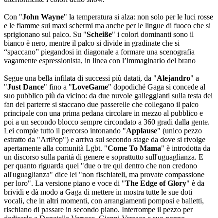
Con "
John Wayne
" la temperatura si alza: non solo per le luci rosse
e le fiamme sui maxi schermi ma anche per le lingue di fuoco che si
sprigionano sul palco. Su "
Scheiße
" i colori dominanti sono il
bianco è nero, mentre il palco si divide in gradinate che si
“spaccano” piegandosi in diagonale a formare una scenografia
vagamente espressionista, in linea con l’immaginario del brano
Segue una bella infilata di successi più datati, da "
Alejandro
" a
"
Just Dance
" fino a "
LoveGame
" dopodiché Gaga si concede al
suo pubblico più da vicino: da due nuvole galleggianti sulla testa dei
fan del parterre si staccano due passerelle che collegano il palco
principale con una prima pedana circolare in mezzo al pubblico e
poi a un secondo blocco sempre circondato a 360 gradi dalla gente.
Lei compie tutto il percorso intonando "
Applause
" (unico pezzo
estratto da "ArtPop") e arriva sul secondo stage da dove si rivolge
apertamente alla comunità Lgbt. "
Come To Mama
" è introdotta da
un discorso sulla parità di genere e soprattutto sull'uguaglianza. E
per quanto riguarda quei "due o tre qui dentro che non credono
all'uguaglianza" dice lei "non fischiateli, ma provate compassione
per loro". La versione piano e voce di "
The Edge of Glory
" è da
brividi e dà modo a Gaga di mettere in mostra tutte le sue doti
vocali, che in altri momenti, con arrangiamenti pomposi e balletti,
rischiano di passare in secondo piano. Interrompe il pezzo per