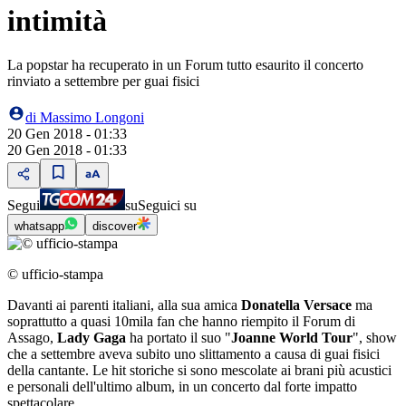
intimità
La popstar ha recuperato in un Forum tutto esaurito il concerto
rinviato a settembre per guai fisici
di
Massimo Longoni
20 Gen 2018 - 01:33
20 Gen 2018 - 01:33
Segui
su
Seguici su
whatsapp
discover
© ufficio-stampa
Davanti ai parenti italiani, alla sua amica
Donatella Versace
ma
soprattutto a quasi 10mila fan che hanno riempito il Forum di
Assago,
Lady Gaga
ha portato il suo "
Joanne World Tour
", show
che a settembre aveva subito uno slittamento a causa di guai fisici
della cantante. Le hit storiche si sono mescolate ai brani più acustici
e personali dell'ultimo album, in un concerto dal forte impatto
spettacolare.