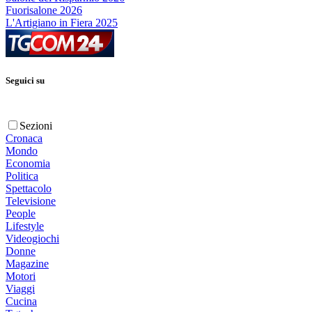
Fuorisalone 2026
L'Artigiano in Fiera 2025
Seguici su
Sezioni
Cronaca
Mondo
Economia
Politica
Spettacolo
Televisione
People
Lifestyle
Videogiochi
Donne
Magazine
Motori
Viaggi
Cucina