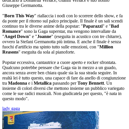
dedicarlo a Donatella Versace, Gianni Versace e suo nonno
Giuseppe Germanotta.
"
Born This Way
" riallaccia i nodi con lo scorrere dello show, e fa
da ponte per il ritorno sul palco principale. Il finale è un sali scendi
continuo tra le diverse anime della popstar: "
Paparazzi
" e "
Bad
Romance
" sono la Gaga superstar, ma vengono intervallate da
"
Angel Down
" e "
Joanne
" (eseguita in acustico con tre chitarre),
ovvero la Stefani Germanotta più intima. E anche il finale è senza
fuochi d'artificio ma spinto tutto sulle emozioni, con "
Million
Reasons
" eseguita da sola al pianoforte.
Popstar eccessiva, cantautrice a cuore aperto e rocker sfrontata.
Qualcuno potrebbe pensare che Gaga sia in mezzo a un guado,
ancora senza avere ben chiara quale sia la sua strada seguire. In
realtà lei è tutto questo, una capace di fare da anello di congiunzione
tra
Madonna
e i
Metallica
passando per
Tony Bennett
. Un
insieme di colori diversi che mettono insieme un pubblico variegato
come le sue radici musicali. Non giudicatela per questo, "è nata in
questo modo".
lady gaga