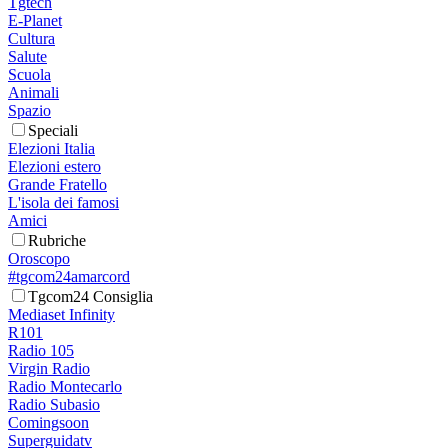
Tgtech
E-Planet
Cultura
Salute
Scuola
Animali
Spazio
Speciali
Elezioni Italia
Elezioni estero
Grande Fratello
L'isola dei famosi
Amici
Rubriche
Oroscopo
#tgcom24amarcord
Tgcom24 Consiglia
Mediaset Infinity
R101
Radio 105
Virgin Radio
Radio Montecarlo
Radio Subasio
Comingsoon
Superguidatv