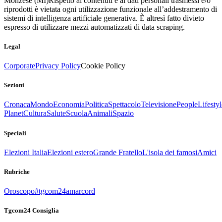
Monzese (MI)
Rispetto ai contenuti e ai dati personali trasmessi e/o
riprodotti è vietata ogni utilizzazione funzionale all’addestramento di
sistemi di intelligenza artificiale generativa. È altresì fatto divieto
espresso di utilizzare mezzi automatizzati di data scraping.
Legal
Corporate
Privacy Policy
Cookie Policy
Sezioni
Cronaca
Mondo
Economia
Politica
Spettacolo
Televisione
People
Lifestyl
Planet
Cultura
Salute
Scuola
Animali
Spazio
Speciali
Elezioni Italia
Elezioni estero
Grande Fratello
L'isola dei famosi
Amici
Rubriche
Oroscopo
#tgcom24amarcord
Tgcom24 Consiglia