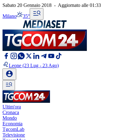
Sabato 20 Gennaio 2018
-
Aggiornato alle
01:33
Milano
35°
Leone
(23 Lug - 23 Ago)
Ultim'ora
Cronaca
Mondo
Economia
TgcomLab
Televisione