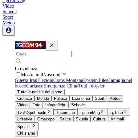
TgcomMag
Video
Schede
Sport
Meteo
In evidenza
Mostra tutti
Nascondi
Guerra Iran
Elezioni
Crans Montana
Epstein Files
Famiglia nel
bosco
Garlasco
Emergenza Clima
Tutti i dossier
Tutte le notizie del giorno
Cronaca
Mondo
Politica
Economia
Sport
Meteo
Video
Foto
Infografiche
Schede
Tv & Spettacolo
TgcomLab
TgcomMag
TgTech
Lifestyle
Oroscopo
Salute
Skuola
Cultura
Animali
Speciali
Chi siamo