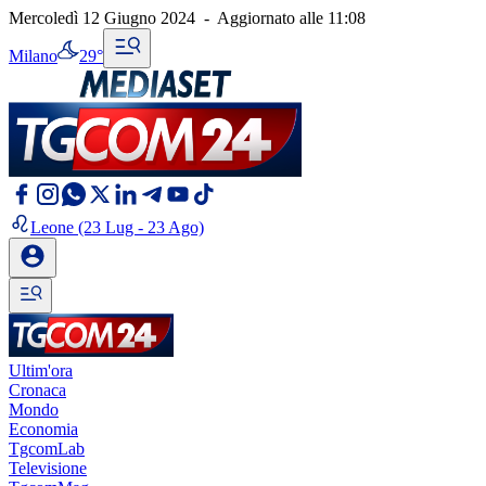
Mercoledì 12 Giugno 2024
-
Aggiornato alle
11:08
Milano
29°
Leone
(23 Lug - 23 Ago)
Ultim'ora
Cronaca
Mondo
Economia
TgcomLab
Televisione