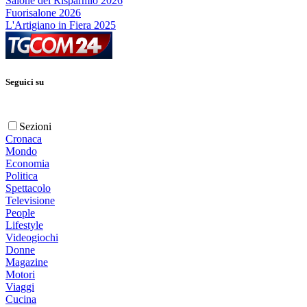
Salone del Risparmio 2026
Fuorisalone 2026
L'Artigiano in Fiera 2025
Seguici su
Sezioni
Cronaca
Mondo
Economia
Politica
Spettacolo
Televisione
People
Lifestyle
Videogiochi
Donne
Magazine
Motori
Viaggi
Cucina