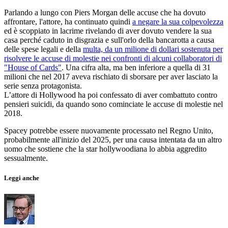
Parlando a lungo con Piers Morgan delle accuse che ha dovuto
affrontare, l'attore, ha continuato quindi
a negare la sua colpevolezza
ed è scoppiato in lacrime rivelando di aver dovuto vendere la sua
casa perché caduto in disgrazia e sull'orlo della bancarotta a causa
delle spese legali e della
multa, da un milione di dollari sostenuta per
risolvere le accuse di molestie nei confronti di alcuni collaboratori di
"House of Cards"
. Una cifra alta, ma ben inferiore a quella di 31
milioni che nel 2017 aveva rischiato di sborsare per aver lasciato la
serie senza protagonista.
L’attore di Hollywood ha poi confessato di aver combattuto contro
pensieri suicidi, da quando sono cominciate le accuse di molestie nel
2018.
Spacey potrebbe essere nuovamente processato nel Regno Unito,
probabilmente all'inizio del 2025, per una causa intentata da un altro
uomo che sostiene che la star hollywoodiana lo abbia aggredito
sessualmente.
Leggi anche