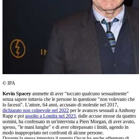
© IPA
Kevin Spacey
ammette di aver "toccato qualcuno sessualmente"
senza sapere tuttavia che le persone in questione "non volevano che
lo facessi". L'attore, 64 anni, accusato di molestie nel 2017,
dichiarato non colpevole nel 2022
per le avances sessuali a Anthony
Rapp e poi
assolto a Londra nel 2023
, dalle accuse mosse da quattro
uomini, ha confessato in un'intervista a Piers Morgan, di aver avuto,
spesso, "le mani lunghe" e di aver oltrepassato i limiti, agendo in
modo inappropriato nei confronti di alcune persone.
Durante la stessa intervista il premio Oscar ha anche affermato di