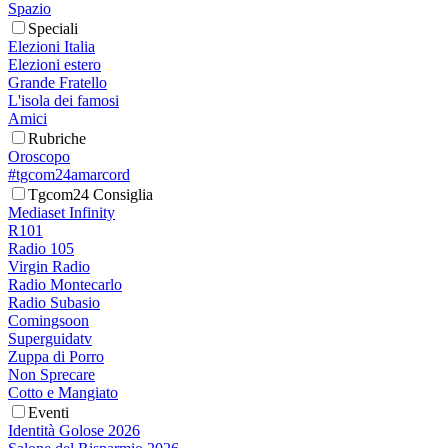
Spazio
Speciali
Elezioni Italia
Elezioni estero
Grande Fratello
L'isola dei famosi
Amici
Rubriche
Oroscopo
#tgcom24amarcord
Tgcom24 Consiglia
Mediaset Infinity
R101
Radio 105
Virgin Radio
Radio Montecarlo
Radio Subasio
Comingsoon
Superguidatv
Zuppa di Porro
Non Sprecare
Cotto e Mangiato
Eventi
Identità Golose 2026