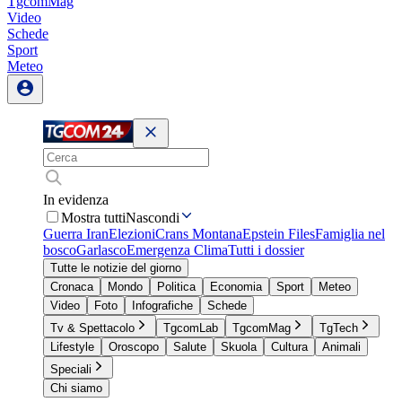
TgcomMag
Video
Schede
Sport
Meteo
In evidenza
Mostra tutti
Nascondi
Guerra Iran
Elezioni
Crans Montana
Epstein Files
Famiglia nel
bosco
Garlasco
Emergenza Clima
Tutti i dossier
Tutte le notizie del giorno
Cronaca
Mondo
Politica
Economia
Sport
Meteo
Video
Foto
Infografiche
Schede
Tv & Spettacolo
TgcomLab
TgcomMag
TgTech
Lifestyle
Oroscopo
Salute
Skuola
Cultura
Animali
Speciali
Chi siamo