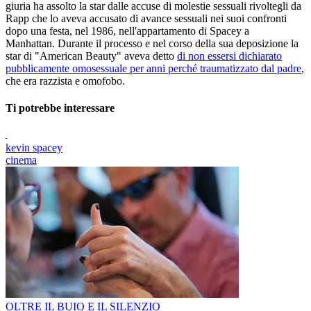
giuria ha assolto la star dalle accuse di molestie sessuali rivoltegli da
Rapp che lo aveva accusato di avance sessuali nei suoi confronti
dopo una festa, nel 1986, nell'appartamento di Spacey a
Manhattan. Durante il processo e nel corso della sua deposizione la
star di "American Beauty" aveva detto
di non essersi dichiarato
pubblicamente omosessuale per anni perché traumatizzato dal padre
,
che era razzista e omofobo.
Ti potrebbe interessare
kevin spacey
cinema
OLTRE IL BUIO E IL SILENZIO