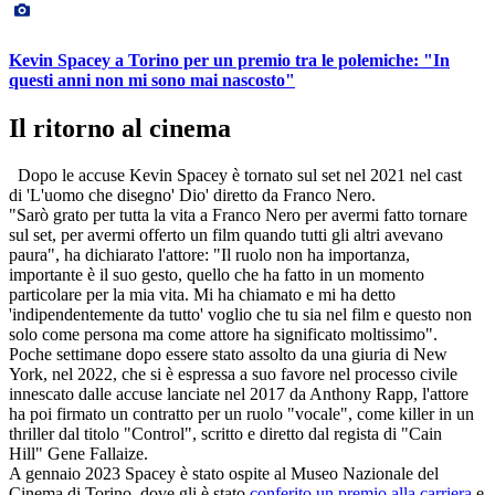
Kevin Spacey a Torino per un premio tra le polemiche: "In
questi anni non mi sono mai nascosto"
Il ritorno al cinema
Dopo le accuse Kevin Spacey è tornato sul set nel 2021 nel cast
di 'L'uomo che disegno' Dio' diretto da Franco Nero.
"Sarò grato per tutta la vita a Franco Nero per avermi fatto tornare
sul set, per avermi offerto un film quando tutti gli altri avevano
paura", ha dichiarato l'attore: "Il ruolo non ha importanza,
importante è il suo gesto, quello che ha fatto in un momento
particolare per la mia vita. Mi ha chiamato e mi ha detto
'indipendentemente da tutto' voglio che tu sia nel film e questo non
solo come persona ma come attore ha significato moltissimo".
Poche settimane dopo essere stato assolto da una giuria di New
York, nel 2022, che si è espressa a suo favore nel processo civile
innescato dalle accuse lanciate nel 2017 da Anthony Rapp, l'attore
ha poi firmato un contratto per un ruolo "vocale", come killer in un
thriller dal titolo "Control", scritto e diretto dal regista di "Cain
Hill" Gene Fallaize.
A gennaio 2023 Spacey è stato ospite al Museo Nazionale del
Cinema di Torino, dove gli è stato
conferito un premio alla carriera
e