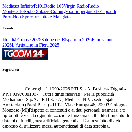
Mediaset Infinity
R101
Radio 105
Virgin Radio
Radio
Montecarlo
Radio Subasio
Comingsoon
Superguidatv
Zuppa di
Porro
Non Sprecare
Cotto e Mangiato
Eventi
Identità Golose 2026
Salone del Risparmio 2026
Fuorisalone
2026
L'Artigiano in Fiera 2025
Seguici su
Copyright © 1999-
2026
RTI S.p.A. Business Digital -
P.Iva 03976881007 - Tutti i diritti riservati - Per la pubblicità
Mediamond S.p.A. - RTI S.p.A., Mediaset N.V., sede legale
Amsterdam (Paesi Bassi) - Uffici Viale Europa 46, 20093 Cologno
Monzese (MI)
Rispetto ai contenuti e ai dati personali trasmessi e/o
riprodotti è vietata ogni utilizzazione funzionale all’addestramento di
sistemi di intelligenza artificiale generativa. È altresì fatto divieto
espresso di utilizzare mezzi automatizzati di data scraping.