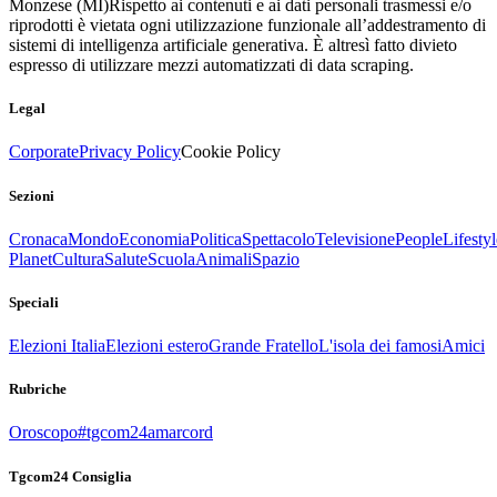
Monzese (MI)
Rispetto ai contenuti e ai dati personali trasmessi e/o
riprodotti è vietata ogni utilizzazione funzionale all’addestramento di
sistemi di intelligenza artificiale generativa. È altresì fatto divieto
espresso di utilizzare mezzi automatizzati di data scraping.
Legal
Corporate
Privacy Policy
Cookie Policy
Sezioni
Cronaca
Mondo
Economia
Politica
Spettacolo
Televisione
People
Lifestyl
Planet
Cultura
Salute
Scuola
Animali
Spazio
Speciali
Elezioni Italia
Elezioni estero
Grande Fratello
L'isola dei famosi
Amici
Rubriche
Oroscopo
#tgcom24amarcord
Tgcom24 Consiglia