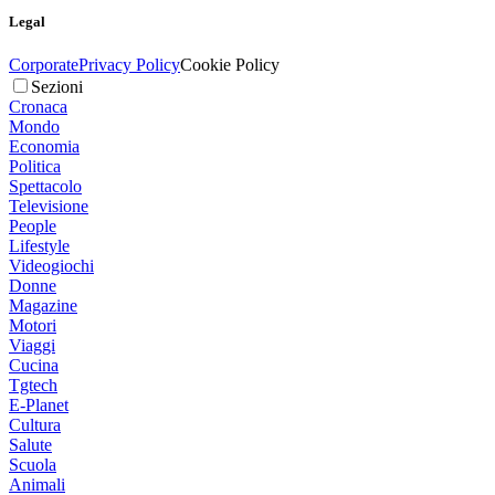
Legal
Corporate
Privacy Policy
Cookie Policy
Sezioni
Cronaca
Mondo
Economia
Politica
Spettacolo
Televisione
People
Lifestyle
Videogiochi
Donne
Magazine
Motori
Viaggi
Cucina
Tgtech
E-Planet
Cultura
Salute
Scuola
Animali