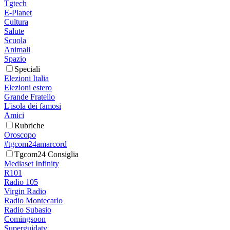
Tgtech
E-Planet
Cultura
Salute
Scuola
Animali
Spazio
Speciali
Elezioni Italia
Elezioni estero
Grande Fratello
L'isola dei famosi
Amici
Rubriche
Oroscopo
#tgcom24amarcord
Tgcom24 Consiglia
Mediaset Infinity
R101
Radio 105
Virgin Radio
Radio Montecarlo
Radio Subasio
Comingsoon
Superguidatv