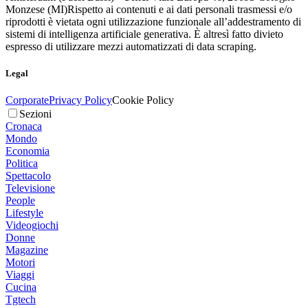
Monzese (MI)
Rispetto ai contenuti e ai dati personali trasmessi e/o
riprodotti è vietata ogni utilizzazione funzionale all’addestramento di
sistemi di intelligenza artificiale generativa. È altresì fatto divieto
espresso di utilizzare mezzi automatizzati di data scraping.
Legal
Corporate
Privacy Policy
Cookie Policy
Sezioni
Cronaca
Mondo
Economia
Politica
Spettacolo
Televisione
People
Lifestyle
Videogiochi
Donne
Magazine
Motori
Viaggi
Cucina
Tgtech