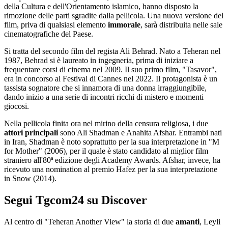
della Cultura e dell'Orientamento islamico, hanno disposto la
rimozione delle parti sgradite dalla pellicola. Una nuova versione del
film, priva di qualsiasi elemento
immorale
, sarà distribuita nelle sale
cinematografiche del Paese.
Si tratta del secondo film del regista Ali Behrad. Nato a Teheran nel
1987, Behrad si è laureato in ingegneria, prima di iniziare a
frequentare corsi di cinema nel 2009. Il suo primo film, "Tasavor",
era in concorso al Festival di Cannes nel 2022. Il protagonista è un
tassista sognatore che si innamora di una donna irraggiungibile,
dando inizio a una serie di incontri ricchi di mistero e momenti
giocosi.
Nella pellicola finita ora nel mirino della censura religiosa, i due
attori principali
sono Ali Shadman e Anahita Afshar. Entrambi nati
in Iran, Shadman è noto soprattutto per la sua interpretazione in "M
for Mother" (2006), per il quale è stato candidato al miglior film
straniero all'80ª edizione degli Academy Awards. Afshar, invece, ha
ricevuto una nomination al premio Hafez per la sua interpretazione
in Snow (2014).
Segui Tgcom24 su Discover
Al centro di "Teheran Another View" la storia di due
amanti
, Leyli