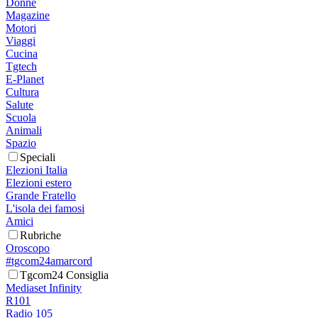
Donne
Magazine
Motori
Viaggi
Cucina
Tgtech
E-Planet
Cultura
Salute
Scuola
Animali
Spazio
Speciali
Elezioni Italia
Elezioni estero
Grande Fratello
L'isola dei famosi
Amici
Rubriche
Oroscopo
#tgcom24amarcord
Tgcom24 Consiglia
Mediaset Infinity
R101
Radio 105