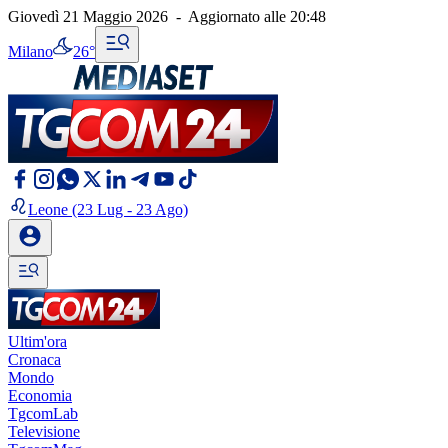
Giovedì 21 Maggio 2026
-
Aggiornato alle
20:48
Milano
26°
Leone
(23 Lug - 23 Ago)
Ultim'ora
Cronaca
Mondo
Economia
TgcomLab
Televisione