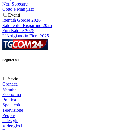
Non Sprecare
Cotto e Mangiato
Eventi
Identità Golose 2026
Salone del Risparmio 2026
Fuorisalone 2026
L'Artigiano in Fiera 2025
Seguici su
Sezioni
Cronaca
Mondo
Economia
Politica
Spettacolo
Televisione
People
Lifestyle
Videogiochi