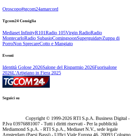
Oroscopo
#tgcom24amarcord
Tgcom24 Consiglia
Mediaset Infinity
R101
Radio 105
Virgin Radio
Radio
Montecarlo
Radio Subasio
Comingsoon
Superguidatv
Zuppa di
Porro
Non Sprecare
Cotto e Mangiato
Eventi
Identità Golose 2026
Salone del Risparmio 2026
Fuorisalone
2026
L'Artigiano in Fiera 2025
Seguici su
Copyright © 1999-
2026
RTI S.p.A. Business Digital -
P.Iva 03976881007 - Tutti i diritti riservati - Per la pubblicità
Mediamond S.p.A. - RTI S.p.A., Mediaset N.V., sede legale
Amsterdam (Paesi Bassi) - Uffici Viale Europa 46, 20093 Cologno