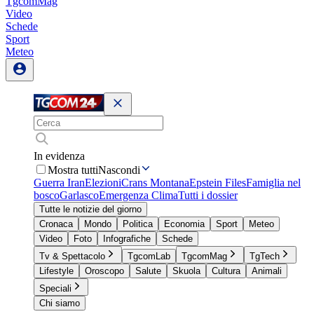
TgcomMag
Video
Schede
Sport
Meteo
In evidenza
Mostra tutti
Nascondi
Guerra Iran
Elezioni
Crans Montana
Epstein Files
Famiglia nel
bosco
Garlasco
Emergenza Clima
Tutti i dossier
Tutte le notizie del giorno
Cronaca
Mondo
Politica
Economia
Sport
Meteo
Video
Foto
Infografiche
Schede
Tv & Spettacolo
TgcomLab
TgcomMag
TgTech
Lifestyle
Oroscopo
Salute
Skuola
Cultura
Animali
Speciali
Chi siamo