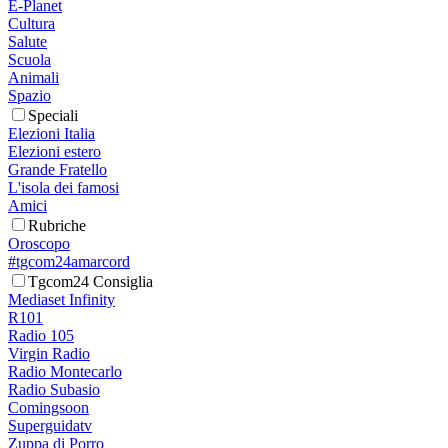
E-Planet
Cultura
Salute
Scuola
Animali
Spazio
Speciali
Elezioni Italia
Elezioni estero
Grande Fratello
L'isola dei famosi
Amici
Rubriche
Oroscopo
#tgcom24amarcord
Tgcom24 Consiglia
Mediaset Infinity
R101
Radio 105
Virgin Radio
Radio Montecarlo
Radio Subasio
Comingsoon
Superguidatv
Zuppa di Porro