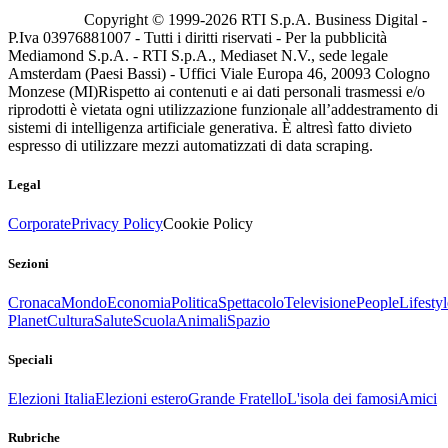
Copyright © 1999-
2026
RTI S.p.A. Business Digital -
P.Iva 03976881007 - Tutti i diritti riservati - Per la pubblicità
Mediamond S.p.A. - RTI S.p.A., Mediaset N.V., sede legale
Amsterdam (Paesi Bassi) - Uffici Viale Europa 46, 20093 Cologno
Monzese (MI)
Rispetto ai contenuti e ai dati personali trasmessi e/o
riprodotti è vietata ogni utilizzazione funzionale all’addestramento di
sistemi di intelligenza artificiale generativa. È altresì fatto divieto
espresso di utilizzare mezzi automatizzati di data scraping.
Legal
Corporate
Privacy Policy
Cookie Policy
Sezioni
Cronaca
Mondo
Economia
Politica
Spettacolo
Televisione
People
Lifestyl
Planet
Cultura
Salute
Scuola
Animali
Spazio
Speciali
Elezioni Italia
Elezioni estero
Grande Fratello
L'isola dei famosi
Amici
Rubriche