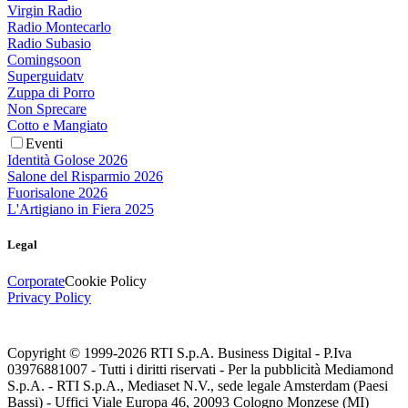
Virgin Radio
Radio Montecarlo
Radio Subasio
Comingsoon
Superguidatv
Zuppa di Porro
Non Sprecare
Cotto e Mangiato
Eventi
Identità Golose 2026
Salone del Risparmio 2026
Fuorisalone 2026
L'Artigiano in Fiera 2025
Legal
Corporate
Cookie Policy
Privacy Policy
Copyright © 1999-
2026
RTI S.p.A. Business Digital - P.Iva
03976881007 - Tutti i diritti riservati - Per la pubblicità Mediamond
S.p.A. - RTI S.p.A., Mediaset N.V., sede legale Amsterdam (Paesi
Bassi) - Uffici Viale Europa 46, 20093 Cologno Monzese (MI)