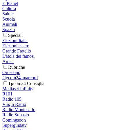
E-Planet
Cultura
Salute
Scuola
Animali
Spazio
Speciali
Elezioni Italia
Elezioni estero
Grande Fratello
L'isola dei famosi
Amici
Rubriche
Oroscopo
#tgcom24amarcord
Tgcom24 Consiglia
Mediaset Infinity
R101
Radio 105
Virgin Radio
Radio Montecarlo
Radio Subasio
Comingsoon
Superguidatv