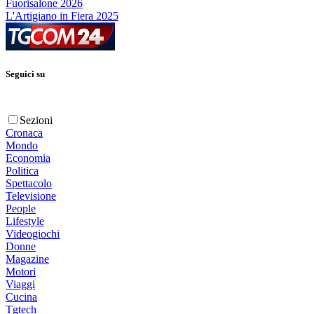
Fuorisalone 2026
L'Artigiano in Fiera 2025
Seguici su
Sezioni
Cronaca
Mondo
Economia
Politica
Spettacolo
Televisione
People
Lifestyle
Videogiochi
Donne
Magazine
Motori
Viaggi
Cucina
Tgtech