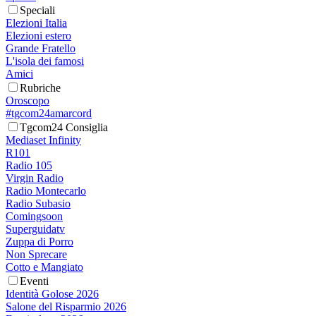
Speciali
Elezioni Italia
Elezioni estero
Grande Fratello
L'isola dei famosi
Amici
Rubriche
Oroscopo
#tgcom24amarcord
Tgcom24 Consiglia
Mediaset Infinity
R101
Radio 105
Virgin Radio
Radio Montecarlo
Radio Subasio
Comingsoon
Superguidatv
Zuppa di Porro
Non Sprecare
Cotto e Mangiato
Eventi
Identità Golose 2026
Salone del Risparmio 2026