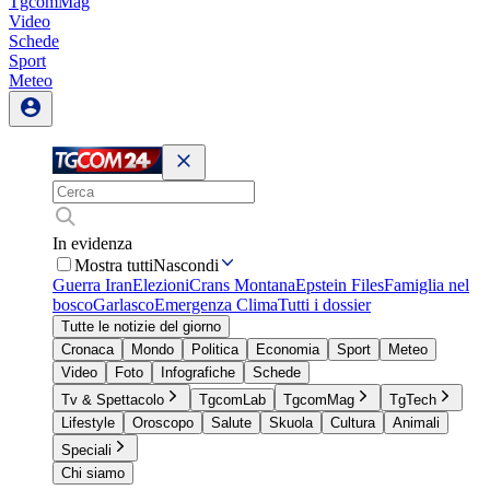
TgcomMag
Video
Schede
Sport
Meteo
In evidenza
Mostra tutti
Nascondi
Guerra Iran
Elezioni
Crans Montana
Epstein Files
Famiglia nel
bosco
Garlasco
Emergenza Clima
Tutti i dossier
Tutte le notizie del giorno
Cronaca
Mondo
Politica
Economia
Sport
Meteo
Video
Foto
Infografiche
Schede
Tv & Spettacolo
TgcomLab
TgcomMag
TgTech
Lifestyle
Oroscopo
Salute
Skuola
Cultura
Animali
Speciali
Chi siamo