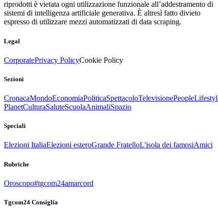
riprodotti è vietata ogni utilizzazione funzionale all’addestramento di
sistemi di intelligenza artificiale generativa. È altresì fatto divieto
espresso di utilizzare mezzi automatizzati di data scraping.
Legal
Corporate
Privacy Policy
Cookie Policy
Sezioni
Cronaca
Mondo
Economia
Politica
Spettacolo
Televisione
People
Lifestyl
Planet
Cultura
Salute
Scuola
Animali
Spazio
Speciali
Elezioni Italia
Elezioni estero
Grande Fratello
L'isola dei famosi
Amici
Rubriche
Oroscopo
#tgcom24amarcord
Tgcom24 Consiglia