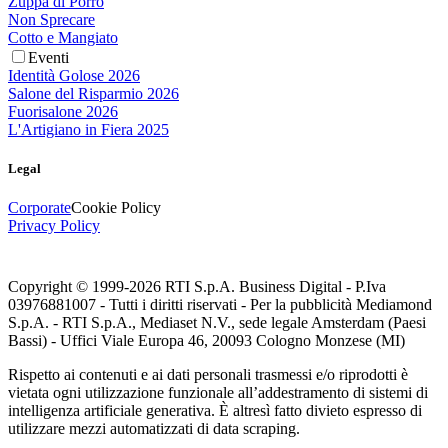
Zuppa di Porro
Non Sprecare
Cotto e Mangiato
Eventi
Identità Golose 2026
Salone del Risparmio 2026
Fuorisalone 2026
L'Artigiano in Fiera 2025
Legal
Corporate
Cookie Policy
Privacy Policy
Copyright © 1999-
2026
RTI S.p.A. Business Digital - P.Iva
03976881007 - Tutti i diritti riservati - Per la pubblicità Mediamond
S.p.A. - RTI S.p.A., Mediaset N.V., sede legale Amsterdam (Paesi
Bassi) - Uffici Viale Europa 46, 20093 Cologno Monzese (MI)
Rispetto ai contenuti e ai dati personali trasmessi e/o riprodotti è
vietata ogni utilizzazione funzionale all’addestramento di sistemi di
intelligenza artificiale generativa. È altresì fatto divieto espresso di
utilizzare mezzi automatizzati di data scraping.