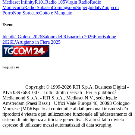
Mediaset Infinity
R101
Radio 105
Virgin Radio
Radio
Montecarlo
Radio Subasio
Comingsoon
Superguidatv
Zuppa di
Porro
Non Sprecare
Cotto e Mangiato
Eventi
Identità Golose 2026
Salone del Risparmio 2026
Fuorisalone
2026
L'Artigiano in Fiera 2025
Seguici su
Copyright © 1999-
2026
RTI S.p.A. Business Digital -
P.Iva 03976881007 - Tutti i diritti riservati - Per la pubblicità
Mediamond S.p.A. - RTI S.p.A., Mediaset N.V., sede legale
Amsterdam (Paesi Bassi) - Uffici Viale Europa 46, 20093 Cologno
Monzese (MI)
Rispetto ai contenuti e ai dati personali trasmessi e/o
riprodotti è vietata ogni utilizzazione funzionale all’addestramento di
sistemi di intelligenza artificiale generativa. È altresì fatto divieto
espresso di utilizzare mezzi automatizzati di data scraping.