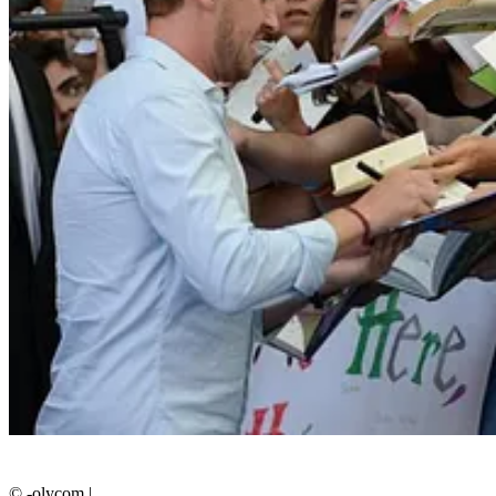
© -olycom
|