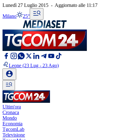
Lunedì 27 Luglio 2015
-
Aggiornato alle
11:17
Milano
25°
Leone
(23 Lug - 23 Ago)
Ultim'ora
Cronaca
Mondo
Economia
TgcomLab
Televisione