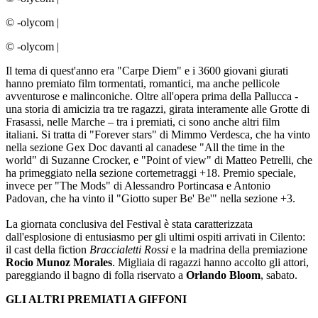
© -olycom
|
© -olycom
|
Il tema di quest'anno era "Carpe Diem" e i 3600 giovani giurati
hanno premiato film tormentati, romantici, ma anche pellicole
avventurose e malinconiche. Oltre all'opera prima della Pallucca -
una storia di amicizia tra tre ragazzi, girata interamente alle Grotte di
Frasassi, nelle Marche – tra i premiati, ci sono anche altri film
italiani. Si tratta di "Forever stars" di Mimmo Verdesca, che ha vinto
nella sezione Gex Doc davanti al canadese "All the time in the
world" di Suzanne Crocker, e "Point of view" di Matteo Petrelli, che
ha primeggiato nella sezione cortemetraggi +18. Premio speciale,
invece per "The Mods" di Alessandro Portincasa e Antonio
Padovan, che ha vinto il "Giotto super Be' Be'" nella sezione +3.
La giornata conclusiva del Festival è stata caratterizzata
dall'esplosione di entusiasmo per gli ultimi ospiti arrivati in Cilento:
il cast della fiction
Braccialetti Rossi
e la madrina della premiazione
Rocio Munoz Morales
. Migliaia di ragazzi hanno accolto gli attori,
pareggiando il bagno di folla riservato a
Orlando Bloom
, sabato.
GLI ALTRI PREMIATI A GIFFONI