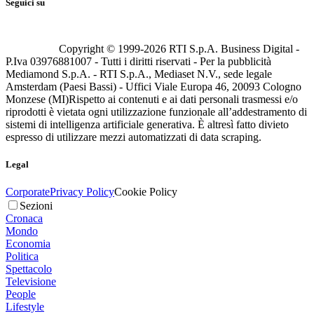
Seguici su
Copyright © 1999-
2026
RTI S.p.A. Business Digital -
P.Iva 03976881007 - Tutti i diritti riservati - Per la pubblicità
Mediamond S.p.A. - RTI S.p.A., Mediaset N.V., sede legale
Amsterdam (Paesi Bassi) - Uffici Viale Europa 46, 20093 Cologno
Monzese (MI)
Rispetto ai contenuti e ai dati personali trasmessi e/o
riprodotti è vietata ogni utilizzazione funzionale all’addestramento di
sistemi di intelligenza artificiale generativa. È altresì fatto divieto
espresso di utilizzare mezzi automatizzati di data scraping.
Legal
Corporate
Privacy Policy
Cookie Policy
Sezioni
Cronaca
Mondo
Economia
Politica
Spettacolo
Televisione
People
Lifestyle