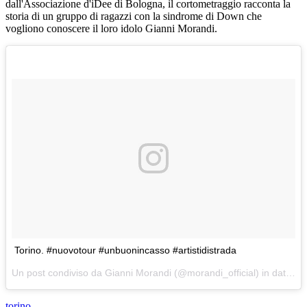
dall'Associazione d'iDee di Bologna, il cortometraggio racconta la
storia di un gruppo di ragazzi con la sindrome di Down che
vogliono conoscere il loro idolo Gianni Morandi.
Torino. #nuovotour #unbuonincasso #artistidistrada
Un post condiviso da Gianni Morandi (@morandi_official) in data:
8 
torino