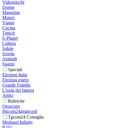
Videogiochi
Donne
Magazine
Motori
Viaggi
Cucina
Tgtech
E-Planet
Cultura
Salute
Scuola
Animali
Spazio
Speciali
Elezioni Italia
Elezioni estero
Grande Fratello
L'isola dei famosi
Amici
Rubriche
Oroscopo
#tgcom24amarcord
Tgcom24 Consiglia
Mediaset Infinity
R101