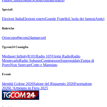
Planet
Cultura
Salute
Scuola
Animali
Spazio
Speciali
Elezioni Italia
Elezioni estero
Grande Fratello
L'isola dei famosi
Amici
Rubriche
Oroscopo
#tgcom24amarcord
Tgcom24 Consiglia
Mediaset Infinity
R101
Radio 105
Virgin Radio
Radio
Montecarlo
Radio Subasio
Comingsoon
Superguidatv
Zuppa di
Porro
Non Sprecare
Cotto e Mangiato
Eventi
Identità Golose 2026
Salone del Risparmio 2026
Fuorisalone
2026
L'Artigiano in Fiera 2025