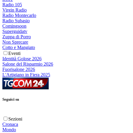
Radio 105
Virgin Radio
Radio Montecarlo
Radio Subasio
Comingsoon
Superguidatv
Zuppa di Porro
Non Sprecare
Cotto e Mangiato
Eventi
Identità Golose 2026
Salone del Risparmio 2026
Fuorisalone 2026
L'Artigiano in Fiera 2025
Seguici su
Sezioni
Cronaca
Mondo