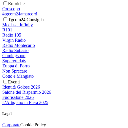
Rubriche
Oroscopo
#tgcom24amarcord
Tgcom24 Consiglia
Mediaset Infinity
R101
Radio 105
Virgin Radio
Radio Montecarlo
Radio Subasio
Comingsoon
Superguidatv
Zuppa di Porro
Non Sprecare
Cotto e Mangiato
Eventi
Identità Golose 2026
Salone del Risparmio 2026
Fuorisalone 2026
L'Artigiano in Fiera 2025
Legal
Corporate
Cookie Policy