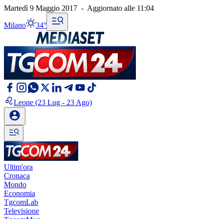
Martedì 9 Maggio 2017
-
Aggiornato alle
11:04
Milano
34°
Leone
(23 Lug - 23 Ago)
Ultim'ora
Cronaca
Mondo
Economia
TgcomLab
Televisione