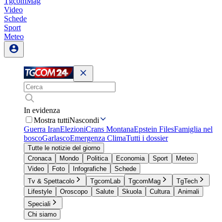
TgcomMag
Video
Schede
Sport
Meteo
In evidenza
Mostra tutti
Nascondi
Guerra Iran
Elezioni
Crans Montana
Epstein Files
Famiglia nel
bosco
Garlasco
Emergenza Clima
Tutti i dossier
Tutte le notizie del giorno
Cronaca
Mondo
Politica
Economia
Sport
Meteo
Video
Foto
Infografiche
Schede
Tv & Spettacolo
TgcomLab
TgcomMag
TgTech
Lifestyle
Oroscopo
Salute
Skuola
Cultura
Animali
Speciali
Chi siamo