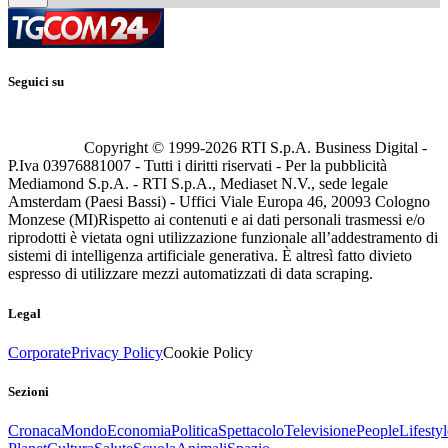
Seguici su
Copyright © 1999-
2026
RTI S.p.A. Business Digital -
P.Iva 03976881007 - Tutti i diritti riservati - Per la pubblicità
Mediamond S.p.A. - RTI S.p.A., Mediaset N.V., sede legale
Amsterdam (Paesi Bassi) - Uffici Viale Europa 46, 20093 Cologno
Monzese (MI)
Rispetto ai contenuti e ai dati personali trasmessi e/o
riprodotti è vietata ogni utilizzazione funzionale all’addestramento di
sistemi di intelligenza artificiale generativa. È altresì fatto divieto
espresso di utilizzare mezzi automatizzati di data scraping.
Legal
Corporate
Privacy Policy
Cookie Policy
Sezioni
Cronaca
Mondo
Economia
Politica
Spettacolo
Televisione
People
Lifestyl