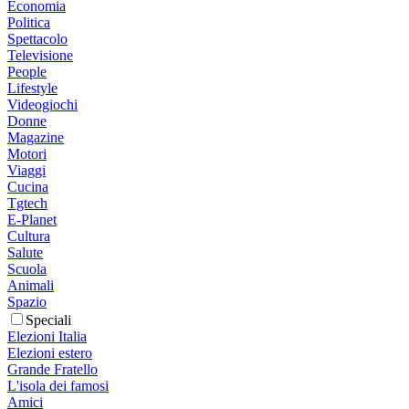
Economia
Politica
Spettacolo
Televisione
People
Lifestyle
Videogiochi
Donne
Magazine
Motori
Viaggi
Cucina
Tgtech
E-Planet
Cultura
Salute
Scuola
Animali
Spazio
Speciali
Elezioni Italia
Elezioni estero
Grande Fratello
L'isola dei famosi
Amici