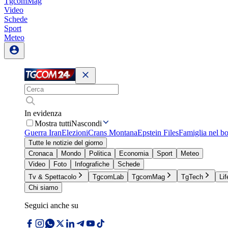
TgcomMag
Video
Schede
Sport
Meteo
In evidenza
Mostra tutti
Nascondi
Guerra Iran
Elezioni
Crans Montana
Epstein Files
Famiglia nel b
Tutte le notizie del giorno
Cronaca
Mondo
Politica
Economia
Sport
Meteo
Video
Foto
Infografiche
Schede
Tv & Spettacolo
TgcomLab
TgcomMag
TgTech
Lif
Chi siamo
Seguici anche su