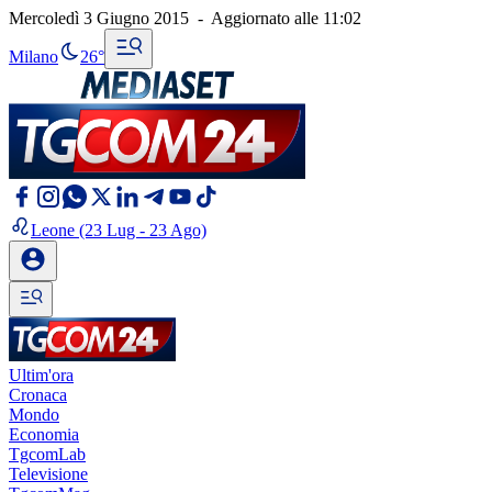
Mercoledì 3 Giugno 2015
-
Aggiornato alle
11:02
Milano
26°
Leone
(23 Lug - 23 Ago)
Ultim'ora
Cronaca
Mondo
Economia
TgcomLab
Televisione