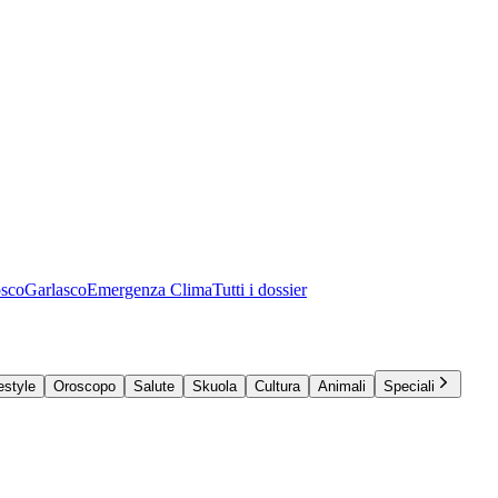
osco
Garlasco
Emergenza Clima
Tutti i dossier
estyle
Oroscopo
Salute
Skuola
Cultura
Animali
Speciali