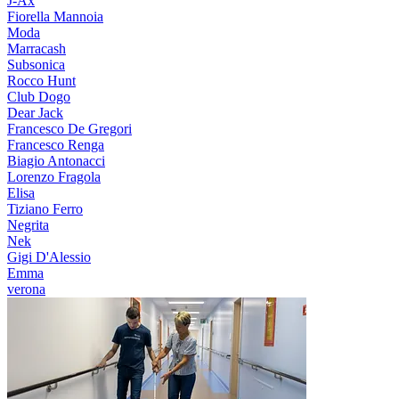
J-Ax
Fiorella Mannoia
Moda
Marracash
Subsonica
Rocco Hunt
Club Dogo
Dear Jack
Francesco De Gregori
Francesco Renga
Biagio Antonacci
Lorenzo Fragola
Elisa
Tiziano Ferro
Negrita
Nek
Gigi D'Alessio
Emma
verona