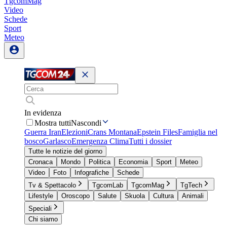
TgcomMag
Video
Schede
Sport
Meteo
In evidenza
Mostra tutti
Nascondi
Guerra Iran
Elezioni
Crans Montana
Epstein Files
Famiglia nel
bosco
Garlasco
Emergenza Clima
Tutti i dossier
Tutte le notizie del giorno
Cronaca
Mondo
Politica
Economia
Sport
Meteo
Video
Foto
Infografiche
Schede
Tv & Spettacolo
TgcomLab
TgcomMag
TgTech
Lifestyle
Oroscopo
Salute
Skuola
Cultura
Animali
Speciali
Chi siamo