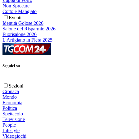
Zuppa di Porro
Non Sprecare
Cotto e Mangiato
Eventi
Identità Golose 2026
Salone del Risparmio 2026
Fuorisalone 2026
L'Artigiano in Fiera 2025
Seguici su
Sezioni
Cronaca
Mondo
Economia
Politica
Spettacolo
Televisione
People
Lifestyle
Videogiochi