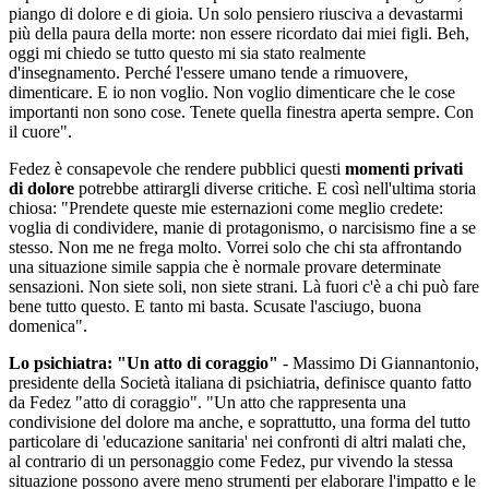
piango di dolore e di gioia. Un solo pensiero riusciva a devastarmi
più della paura della morte: non essere ricordato dai miei figli. Beh,
oggi mi chiedo se tutto questo mi sia stato realmente
d'insegnamento. Perché l'essere umano tende a rimuovere,
dimenticare. E io non voglio. Non voglio dimenticare che le cose
importanti non sono cose. Tenete quella finestra aperta sempre. Con
il cuore".
Fedez è consapevole che rendere pubblici questi
momenti privati
di dolore
potrebbe attirargli diverse critiche. E così nell'ultima storia
chiosa: "Prendete queste mie esternazioni come meglio credete:
voglia di condividere, manie di protagonismo, o narcisismo fine a se
stesso. Non me ne frega molto. Vorrei solo che chi sta affrontando
una situazione simile sappia che è normale provare determinate
sensazioni. Non siete soli, non siete strani. Là fuori c'è a chi può fare
bene tutto questo. E tanto mi basta. Scusate l'asciugo, buona
domenica".
Lo psichiatra: "Un atto di coraggio"
- Massimo Di Giannantonio,
presidente della Società italiana di psichiatria, definisce quanto fatto
da Fedez "atto di coraggio". "Un atto che rappresenta una
condivisione del dolore ma anche, e soprattutto, una forma del tutto
particolare di 'educazione sanitaria' nei confronti di altri malati che,
al contrario di un personaggio come Fedez, pur vivendo la stessa
situazione possono avere meno strumenti per elaborare l'impatto e le