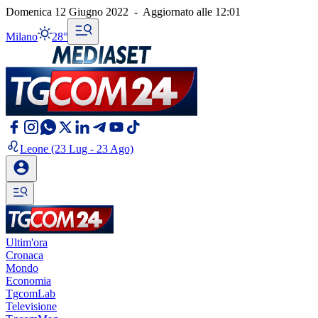
Domenica 12 Giugno 2022
-
Aggiornato alle
12:01
Milano
28°
Leone
(23 Lug - 23 Ago)
Ultim'ora
Cronaca
Mondo
Economia
TgcomLab
Televisione