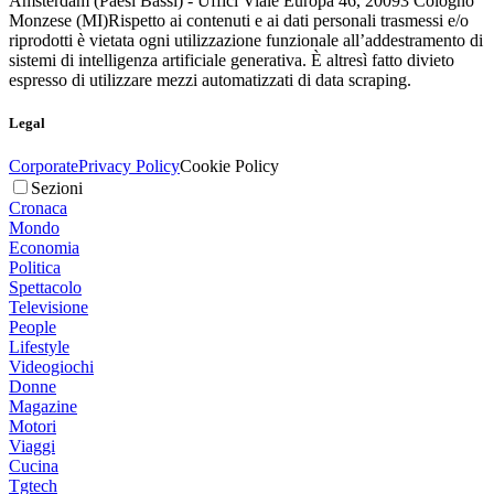
Amsterdam (Paesi Bassi) - Uffici Viale Europa 46, 20093 Cologno
Monzese (MI)
Rispetto ai contenuti e ai dati personali trasmessi e/o
riprodotti è vietata ogni utilizzazione funzionale all’addestramento di
sistemi di intelligenza artificiale generativa. È altresì fatto divieto
espresso di utilizzare mezzi automatizzati di data scraping.
Legal
Corporate
Privacy Policy
Cookie Policy
Sezioni
Cronaca
Mondo
Economia
Politica
Spettacolo
Televisione
People
Lifestyle
Videogiochi
Donne
Magazine
Motori
Viaggi
Cucina
Tgtech