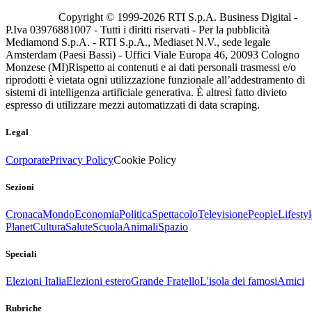
Copyright © 1999-
2026
RTI S.p.A. Business Digital -
P.Iva 03976881007 - Tutti i diritti riservati - Per la pubblicità
Mediamond S.p.A. - RTI S.p.A., Mediaset N.V., sede legale
Amsterdam (Paesi Bassi) - Uffici Viale Europa 46, 20093 Cologno
Monzese (MI)
Rispetto ai contenuti e ai dati personali trasmessi e/o
riprodotti è vietata ogni utilizzazione funzionale all’addestramento di
sistemi di intelligenza artificiale generativa. È altresì fatto divieto
espresso di utilizzare mezzi automatizzati di data scraping.
Legal
Corporate
Privacy Policy
Cookie Policy
Sezioni
Cronaca
Mondo
Economia
Politica
Spettacolo
Televisione
People
Lifestyl
Planet
Cultura
Salute
Scuola
Animali
Spazio
Speciali
Elezioni Italia
Elezioni estero
Grande Fratello
L'isola dei famosi
Amici
Rubriche