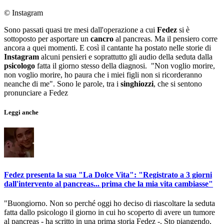
© Instagram
Sono passati quasi tre mesi dall'operazione a cui
Fedez
si è
sottoposto per asportare un
cancro
al pancreas. Ma il pensiero corre
ancora a quei momenti. E così il cantante ha postato nelle storie di
Instagram
alcuni pensieri e soprattutto gli audio della seduta dalla
psicologo
fatta il giorno stesso della diagnosi. "Non voglio morire,
non voglio morire, ho paura che i miei figli non si ricorderanno
neanche di me". Sono le parole, tra i
singhiozzi
, che si sentono
pronunciare a Fedez
Leggi anche
Fedez presenta la sua "La Dolce Vita": "Registrato a 3 giorni
dall'intervento al pancreas... prima che la mia vita cambiasse"
"Buongiorno. Non so perché oggi ho deciso di riascoltare la seduta
fatta dallo psicologo il giorno in cui ho scoperto di avere un tumore
al pancreas - ha scritto in una prima storia Fedez -. Sto piangendo,