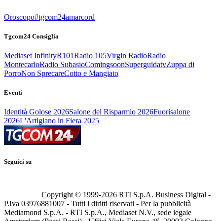
Oroscopo
#tgcom24amarcord
Tgcom24 Consiglia
Mediaset Infinity
R101
Radio 105
Virgin Radio
Radio
Montecarlo
Radio Subasio
Comingsoon
Superguidatv
Zuppa di
Porro
Non Sprecare
Cotto e Mangiato
Eventi
Identità Golose 2026
Salone del Risparmio 2026
Fuorisalone
2026
L'Artigiano in Fiera 2025
Seguici su
Copyright © 1999-
2026
RTI S.p.A. Business Digital -
P.Iva 03976881007 - Tutti i diritti riservati - Per la pubblicità
Mediamond S.p.A. - RTI S.p.A., Mediaset N.V., sede legale