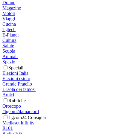
Donne
Magazine
Motori
Viaggi
Cucina
Tgtech
E-Planet
Cultura
Salute
Scuola
Animali
Spazio
Speciali
Elezioni Italia
Elezioni estero
Grande Fratello
L'isola dei famosi
Amici
Rubriche
Oroscopo
#tgcom24amarcord
Tgcom24 Consiglia
Mediaset Infinity
R101
Radio 105