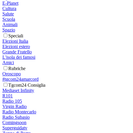
E-Planet
Cultura
Salute
Scuola
Animali
Spazio
Speciali
Elezioni Italia
Elezioni estero
Grande Fratello
L'isola dei famosi
Amici
Rubriche
Oroscopo
#tgcom24amarcord
Tgcom24 Consiglia
Mediaset Infinity
R101
Radio 105
Virgin Radio
Radio Montecarlo
Radio Subasio
Comingsoon
Superguidatv