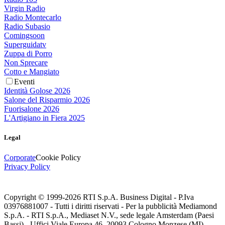
Virgin Radio
Radio Montecarlo
Radio Subasio
Comingsoon
Superguidatv
Zuppa di Porro
Non Sprecare
Cotto e Mangiato
Eventi
Identità Golose 2026
Salone del Risparmio 2026
Fuorisalone 2026
L'Artigiano in Fiera 2025
Legal
Corporate
Cookie Policy
Privacy Policy
Copyright © 1999-
2026
RTI S.p.A. Business Digital - P.Iva
03976881007 - Tutti i diritti riservati - Per la pubblicità Mediamond
S.p.A. - RTI S.p.A., Mediaset N.V., sede legale Amsterdam (Paesi
Bassi) - Uffici Viale Europa 46, 20093 Cologno Monzese (MI)