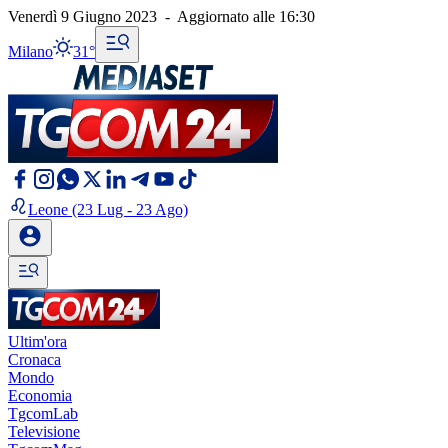
Venerdì 9 Giugno 2023
-
Aggiornato alle
16:30
Milano
31°
Leone
(23 Lug - 23 Ago)
Ultim'ora
Cronaca
Mondo
Economia
TgcomLab
Televisione