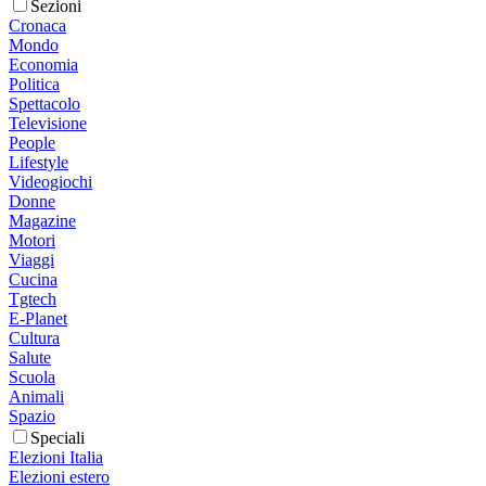
Sezioni
Cronaca
Mondo
Economia
Politica
Spettacolo
Televisione
People
Lifestyle
Videogiochi
Donne
Magazine
Motori
Viaggi
Cucina
Tgtech
E-Planet
Cultura
Salute
Scuola
Animali
Spazio
Speciali
Elezioni Italia
Elezioni estero