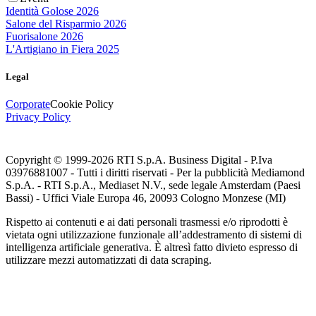
Identità Golose 2026
Salone del Risparmio 2026
Fuorisalone 2026
L'Artigiano in Fiera 2025
Legal
Corporate
Cookie Policy
Privacy Policy
Copyright © 1999-
2026
RTI S.p.A. Business Digital - P.Iva
03976881007 - Tutti i diritti riservati - Per la pubblicità Mediamond
S.p.A. - RTI S.p.A., Mediaset N.V., sede legale Amsterdam (Paesi
Bassi) - Uffici Viale Europa 46, 20093 Cologno Monzese (MI)
Rispetto ai contenuti e ai dati personali trasmessi e/o riprodotti è
vietata ogni utilizzazione funzionale all’addestramento di sistemi di
intelligenza artificiale generativa. È altresì fatto divieto espresso di
utilizzare mezzi automatizzati di data scraping.