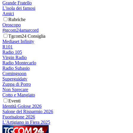
Grande Fratello
L'isola dei famosi
Amici
Rubriche
Oroscopo
#tgcom24amarcord
Tgcom24 Consiglia
Mediaset Infinity
R101
Radio 105
Virgin Radio
Radio Montecarlo
Radio Subasio
Comingsoon
Superguidatv
Zuppa di Porro
Non Sprecare
Cotto e Mangiato
Eventi
Identità Golose 2026
Salone del Risparmio 2026
Fuorisalone 2026
L'Artigiano in Fiera 2025