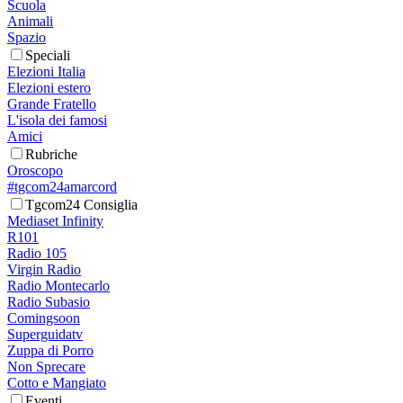
Scuola
Animali
Spazio
Speciali
Elezioni Italia
Elezioni estero
Grande Fratello
L'isola dei famosi
Amici
Rubriche
Oroscopo
#tgcom24amarcord
Tgcom24 Consiglia
Mediaset Infinity
R101
Radio 105
Virgin Radio
Radio Montecarlo
Radio Subasio
Comingsoon
Superguidatv
Zuppa di Porro
Non Sprecare
Cotto e Mangiato
Eventi