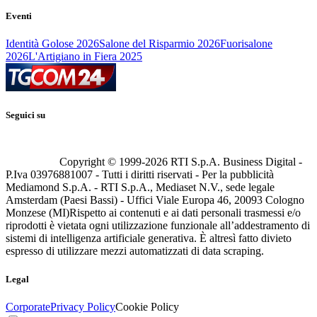
Eventi
Identità Golose 2026
Salone del Risparmio 2026
Fuorisalone
2026
L'Artigiano in Fiera 2025
Seguici su
Copyright © 1999-
2026
RTI S.p.A. Business Digital -
P.Iva 03976881007 - Tutti i diritti riservati - Per la pubblicità
Mediamond S.p.A. - RTI S.p.A., Mediaset N.V., sede legale
Amsterdam (Paesi Bassi) - Uffici Viale Europa 46, 20093 Cologno
Monzese (MI)
Rispetto ai contenuti e ai dati personali trasmessi e/o
riprodotti è vietata ogni utilizzazione funzionale all’addestramento di
sistemi di intelligenza artificiale generativa. È altresì fatto divieto
espresso di utilizzare mezzi automatizzati di data scraping.
Legal
Corporate
Privacy Policy
Cookie Policy