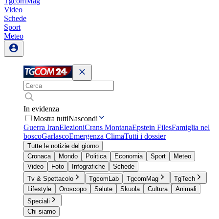
TgcomMag
Video
Schede
Sport
Meteo
In evidenza
Mostra tutti
Nascondi
Guerra Iran
Elezioni
Crans Montana
Epstein Files
Famiglia nel
bosco
Garlasco
Emergenza Clima
Tutti i dossier
Tutte le notizie del giorno
Cronaca
Mondo
Politica
Economia
Sport
Meteo
Video
Foto
Infografiche
Schede
Tv & Spettacolo
TgcomLab
TgcomMag
TgTech
Lifestyle
Oroscopo
Salute
Skuola
Cultura
Animali
Speciali
Chi siamo