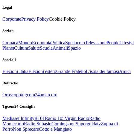
Legal
Corporate
Privacy Policy
Cookie Policy
Sezioni
Cronaca
Mondo
Economia
Politica
Spettacolo
Televisione
People
Lifestyl
Planet
Cultura
Salute
Scuola
Animali
Spazio
Speciali
Elezioni Italia
Elezioni estero
Grande Fratello
L'isola dei famosi
Amici
Rubriche
Oroscopo
#tgcom24amarcord
Tgcom24 Consiglia
Mediaset Infinity
R101
Radio 105
Virgin Radio
Radio
Montecarlo
Radio Subasio
Comingsoon
Superguidatv
Zuppa di
Porro
Non Sprecare
Cotto e Mangiato