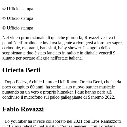
© Ufficio stampa
© Ufficio stampa
© Ufficio stampa
Nel video promozionale di qualche giorno fa, Rovazzi vestiva i
panni "dell'arrotino" e invitava la gente a rivolgersi a loro per sagre,
cerimonie, ristoranti, battesimi, baby shower. Il singolo dello
scoppiettante duo è stato lanciato in radio e in digitale venerdì 9
giugno per portare allegria nell'estate italiana.
Orietta Berti
Dopo Fedez, Achille Lauro e Hell Raton, Orietta Berti, che ha da
poco compiuto 80 anni, ha scelto il suo nuovo partner musicale
puntando su un vero e proprio hitmaker. I due hanno però già
condiviso il microfono sul palco galleggiante di Sanremo 2022.
Fabio Rovazzi
Lo youtuber ha invece collaborato nel 2021 con Eros Ramazzotti
in "La mia felicità", nel 2019 in "Senza pensieri" con Loredana