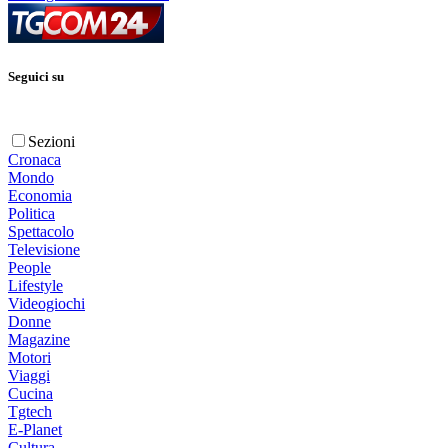
Seguici su
Sezioni
Cronaca
Mondo
Economia
Politica
Spettacolo
Televisione
People
Lifestyle
Videogiochi
Donne
Magazine
Motori
Viaggi
Cucina
Tgtech
E-Planet
Cultura