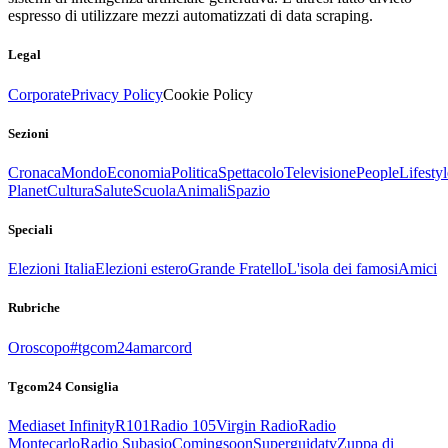
espresso di utilizzare mezzi automatizzati di data scraping.
Legal
Corporate
Privacy Policy
Cookie Policy
Sezioni
Cronaca
Mondo
Economia
Politica
Spettacolo
Televisione
People
Lifestyl
Planet
Cultura
Salute
Scuola
Animali
Spazio
Speciali
Elezioni Italia
Elezioni estero
Grande Fratello
L'isola dei famosi
Amici
Rubriche
Oroscopo
#tgcom24amarcord
Tgcom24 Consiglia
Mediaset Infinity
R101
Radio 105
Virgin Radio
Radio
Montecarlo
Radio Subasio
Comingsoon
Superguidatv
Zuppa di