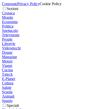
Corporate
Privacy Policy
Cookie Policy
Sezioni
Cronaca
Mondo
Economia
Politica
Spettacolo
Televisione
People
Lifestyle
Videogiochi
Donne
Magazine
Motori
Viaggi
Cucina
Tgtech
E-Planet
Cultura
Salute
Scuola
Animali
Spazio
Speciali