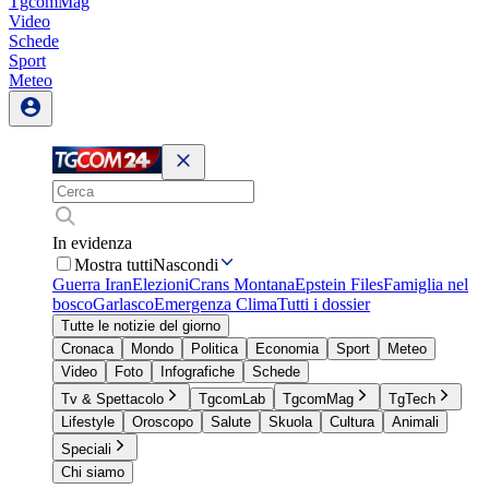
TgcomMag
Video
Schede
Sport
Meteo
In evidenza
Mostra tutti
Nascondi
Guerra Iran
Elezioni
Crans Montana
Epstein Files
Famiglia nel
bosco
Garlasco
Emergenza Clima
Tutti i dossier
Tutte le notizie del giorno
Cronaca
Mondo
Politica
Economia
Sport
Meteo
Video
Foto
Infografiche
Schede
Tv & Spettacolo
TgcomLab
TgcomMag
TgTech
Lifestyle
Oroscopo
Salute
Skuola
Cultura
Animali
Speciali
Chi siamo