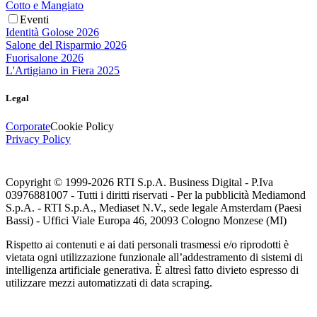
Cotto e Mangiato
Eventi
Identità Golose 2026
Salone del Risparmio 2026
Fuorisalone 2026
L'Artigiano in Fiera 2025
Legal
Corporate
Cookie Policy
Privacy Policy
Copyright © 1999-
2026
RTI S.p.A. Business Digital - P.Iva
03976881007 - Tutti i diritti riservati - Per la pubblicità Mediamond
S.p.A. - RTI S.p.A., Mediaset N.V., sede legale Amsterdam (Paesi
Bassi) - Uffici Viale Europa 46, 20093 Cologno Monzese (MI)
Rispetto ai contenuti e ai dati personali trasmessi e/o riprodotti è
vietata ogni utilizzazione funzionale all’addestramento di sistemi di
intelligenza artificiale generativa. È altresì fatto divieto espresso di
utilizzare mezzi automatizzati di data scraping.