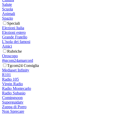
Salute
Scuola
Animali
Spazio
Speciali
Elezioni Italia
Elezioni estero
Grande Fratello
L'isola dei famosi
Amici
Rubriche
Oroscopo
#tgcom24amarcord
Tgcom24 Consiglia
Mediaset Infinity
R101
Radio 105
Virgin Radio
Radio Montecarlo
Radio Subasio
Comingsoon
Superguidatv
Zuppa di Porro
Non Sprecare