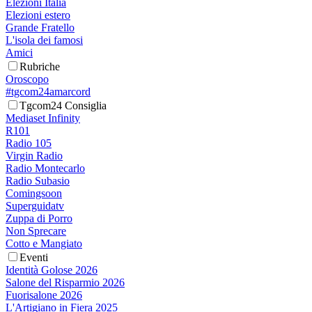
Elezioni Italia
Elezioni estero
Grande Fratello
L'isola dei famosi
Amici
Rubriche
Oroscopo
#tgcom24amarcord
Tgcom24 Consiglia
Mediaset Infinity
R101
Radio 105
Virgin Radio
Radio Montecarlo
Radio Subasio
Comingsoon
Superguidatv
Zuppa di Porro
Non Sprecare
Cotto e Mangiato
Eventi
Identità Golose 2026
Salone del Risparmio 2026
Fuorisalone 2026
L'Artigiano in Fiera 2025