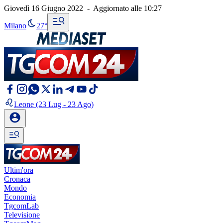
Giovedì 16 Giugno 2022
-
Aggiornato alle
10:27
Milano
27°
Leone
(23 Lug - 23 Ago)
Ultim'ora
Cronaca
Mondo
Economia
TgcomLab
Televisione