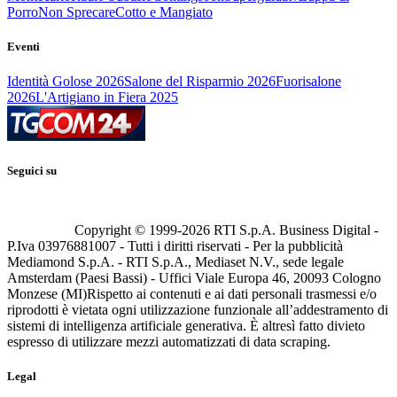
Porro
Non Sprecare
Cotto e Mangiato
Eventi
Identità Golose 2026
Salone del Risparmio 2026
Fuorisalone
2026
L'Artigiano in Fiera 2025
Seguici su
Copyright © 1999-
2026
RTI S.p.A. Business Digital -
P.Iva 03976881007 - Tutti i diritti riservati - Per la pubblicità
Mediamond S.p.A. - RTI S.p.A., Mediaset N.V., sede legale
Amsterdam (Paesi Bassi) - Uffici Viale Europa 46, 20093 Cologno
Monzese (MI)
Rispetto ai contenuti e ai dati personali trasmessi e/o
riprodotti è vietata ogni utilizzazione funzionale all’addestramento di
sistemi di intelligenza artificiale generativa. È altresì fatto divieto
espresso di utilizzare mezzi automatizzati di data scraping.
Legal