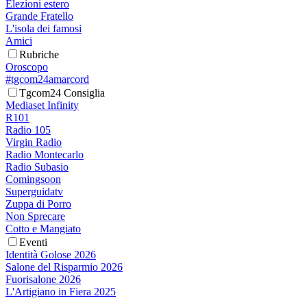
Elezioni estero
Grande Fratello
L'isola dei famosi
Amici
Rubriche
Oroscopo
#tgcom24amarcord
Tgcom24 Consiglia
Mediaset Infinity
R101
Radio 105
Virgin Radio
Radio Montecarlo
Radio Subasio
Comingsoon
Superguidatv
Zuppa di Porro
Non Sprecare
Cotto e Mangiato
Eventi
Identità Golose 2026
Salone del Risparmio 2026
Fuorisalone 2026
L'Artigiano in Fiera 2025