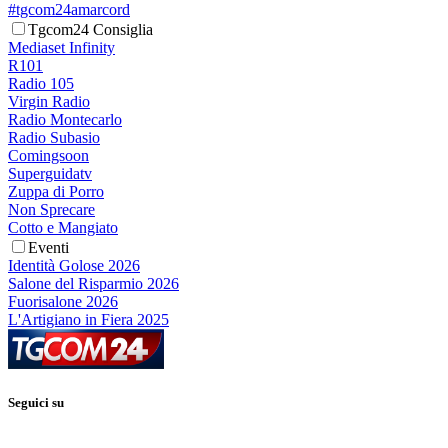
#tgcom24amarcord
Tgcom24 Consiglia
Mediaset Infinity
R101
Radio 105
Virgin Radio
Radio Montecarlo
Radio Subasio
Comingsoon
Superguidatv
Zuppa di Porro
Non Sprecare
Cotto e Mangiato
Eventi
Identità Golose 2026
Salone del Risparmio 2026
Fuorisalone 2026
L'Artigiano in Fiera 2025
Seguici su