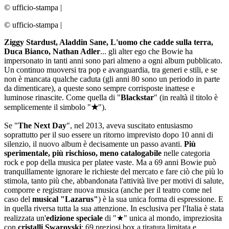
© ufficio-stampa
|
© ufficio-stampa
|
Ziggy Stardust, Aladdin Sane, L'uomo che cadde sulla terra,
Duca Bianco, Nathan Adler
... gli alter ego che Bowie ha
impersonato in tanti anni sono pari almeno a ogni album pubblicato.
Un continuo muoversi tra pop e avanguardia, tra generi e stili, e se
non è mancata qualche caduta (gli anni 80 sono un periodo in parte
da dimenticare), a queste sono sempre corrisposte inattese e
luminose rinascite. Come quella di "
Blackstar
" (in realtà il titolo è
semplicemente il simbolo "
★
").
Se "
The Next Day
", nel 2013, aveva suscitato entusiasmo
soprattutto per il suo essere un ritorno imprevisto dopo 10 anni di
silenzio, il nuovo album è decisamente un passo avanti.
Più
sperimentale, più rischioso, meno catalogabile
nelle categoria
rock e pop della musica per platee vaste. Ma a 69 anni Bowie può
tranquillamente ignorare le richieste del mercato e fare ciò che più lo
stimola, tanto più che, abbandonata l'attività live per motivi di salute,
comporre e registrare nuova musica (anche per il teatro come nel
caso del
musical "Lazarus"
) è la sua unica forma di espressione. E
in quella riversa tutta la sua attenzione. In esclusiva per l'Italia è stata
realizzata un'
edizione speciale
di "★" unica al mondo, impreziosita
con
cristalli Swarovski
: 69 preziosi box a tiratura limitata e