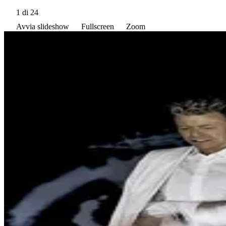
1
di 24
Avvia slideshow
Fullscreen
Zoom