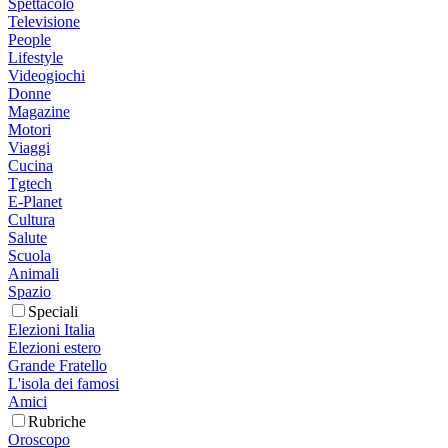
Spettacolo
Televisione
People
Lifestyle
Videogiochi
Donne
Magazine
Motori
Viaggi
Cucina
Tgtech
E-Planet
Cultura
Salute
Scuola
Animali
Spazio
Speciali
Elezioni Italia
Elezioni estero
Grande Fratello
L'isola dei famosi
Amici
Rubriche
Oroscopo