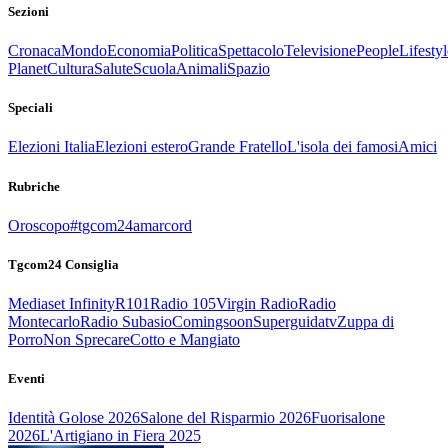
Sezioni
Cronaca
Mondo
Economia
Politica
Spettacolo
Televisione
People
Lifestyl
Planet
Cultura
Salute
Scuola
Animali
Spazio
Speciali
Elezioni Italia
Elezioni estero
Grande Fratello
L'isola dei famosi
Amici
Rubriche
Oroscopo
#tgcom24amarcord
Tgcom24 Consiglia
Mediaset Infinity
R101
Radio 105
Virgin Radio
Radio
Montecarlo
Radio Subasio
Comingsoon
Superguidatv
Zuppa di
Porro
Non Sprecare
Cotto e Mangiato
Eventi
Identità Golose 2026
Salone del Risparmio 2026
Fuorisalone
2026
L'Artigiano in Fiera 2025