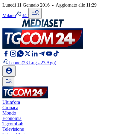
Lunedì 11 Gennaio 2016
-
Aggiornato alle
11:29
Milano
34°
Leone
(23 Lug - 23 Ago)
Ultim'ora
Cronaca
Mondo
Economia
TgcomLab
Televisione