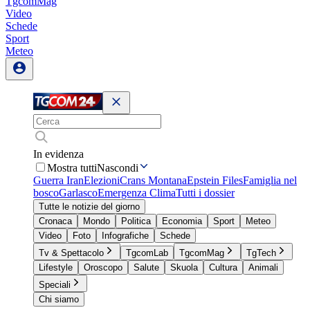
TgcomMag
Video
Schede
Sport
Meteo
In evidenza
Mostra tutti
Nascondi
Guerra Iran
Elezioni
Crans Montana
Epstein Files
Famiglia nel
bosco
Garlasco
Emergenza Clima
Tutti i dossier
Tutte le notizie del giorno
Cronaca
Mondo
Politica
Economia
Sport
Meteo
Video
Foto
Infografiche
Schede
Tv & Spettacolo
TgcomLab
TgcomMag
TgTech
Lifestyle
Oroscopo
Salute
Skuola
Cultura
Animali
Speciali
Chi siamo