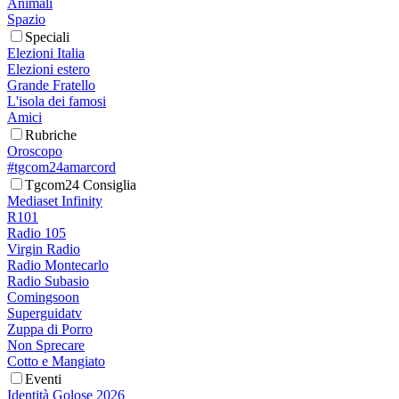
Animali
Spazio
Speciali
Elezioni Italia
Elezioni estero
Grande Fratello
L'isola dei famosi
Amici
Rubriche
Oroscopo
#tgcom24amarcord
Tgcom24 Consiglia
Mediaset Infinity
R101
Radio 105
Virgin Radio
Radio Montecarlo
Radio Subasio
Comingsoon
Superguidatv
Zuppa di Porro
Non Sprecare
Cotto e Mangiato
Eventi
Identità Golose 2026