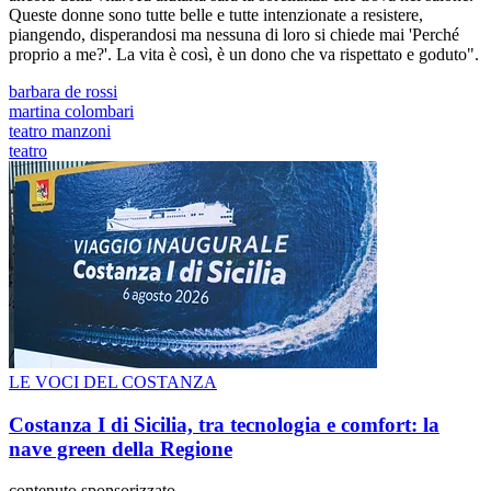
Queste donne sono tutte belle e tutte intenzionate a resistere,
piangendo, disperandosi ma nessuna di loro si chiede mai 'Perché
proprio a me?'. La vita è così, è un dono che va rispettato e goduto".
barbara de rossi
martina colombari
teatro manzoni
teatro
LE VOCI DEL COSTANZA
Costanza I di Sicilia, tra tecnologia e comfort: la
nave green della Regione
contenuto sponsorizzato