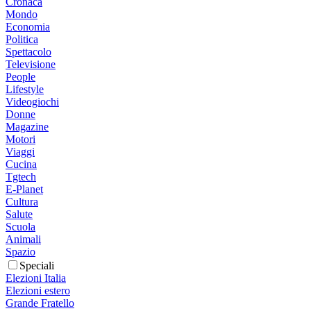
Cronaca
Mondo
Economia
Politica
Spettacolo
Televisione
People
Lifestyle
Videogiochi
Donne
Magazine
Motori
Viaggi
Cucina
Tgtech
E-Planet
Cultura
Salute
Scuola
Animali
Spazio
Speciali
Elezioni Italia
Elezioni estero
Grande Fratello