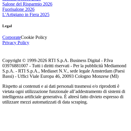
Salone del Risparmio 2026
Fuorisalone 2026
L'Artigiano in Fiera 2025
Legal
Corporate
Cookie Policy
Privacy Policy
Copyright © 1999-
2026
RTI S.p.A. Business Digital - P.Iva
03976881007 - Tutti i diritti riservati - Per la pubblicità Mediamond
S.p.A. - RTI S.p.A., Mediaset N.V., sede legale Amsterdam (Paesi
Bassi) - Uffici Viale Europa 46, 20093 Cologno Monzese (MI)
Rispetto ai contenuti e ai dati personali trasmessi e/o riprodotti è
vietata ogni utilizzazione funzionale all’addestramento di sistemi di
intelligenza artificiale generativa. È altresì fatto divieto espresso di
utilizzare mezzi automatizzati di data scraping.