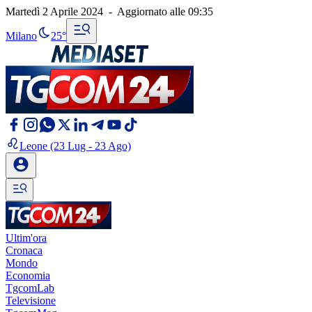
Martedì 2 Aprile 2024
-
Aggiornato alle
09:35
Milano
25°
Leone
(23 Lug - 23 Ago)
Ultim'ora
Cronaca
Mondo
Economia
TgcomLab
Televisione