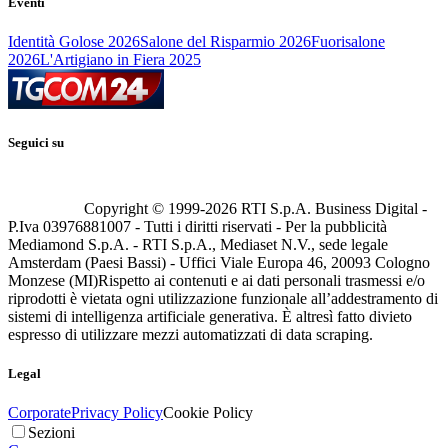
Eventi
Identità Golose 2026
Salone del Risparmio 2026
Fuorisalone
2026
L'Artigiano in Fiera 2025
Seguici su
Copyright © 1999-
2026
RTI S.p.A. Business Digital -
P.Iva 03976881007 - Tutti i diritti riservati - Per la pubblicità
Mediamond S.p.A. - RTI S.p.A., Mediaset N.V., sede legale
Amsterdam (Paesi Bassi) - Uffici Viale Europa 46, 20093 Cologno
Monzese (MI)
Rispetto ai contenuti e ai dati personali trasmessi e/o
riprodotti è vietata ogni utilizzazione funzionale all’addestramento di
sistemi di intelligenza artificiale generativa. È altresì fatto divieto
espresso di utilizzare mezzi automatizzati di data scraping.
Legal
Corporate
Privacy Policy
Cookie Policy
Sezioni