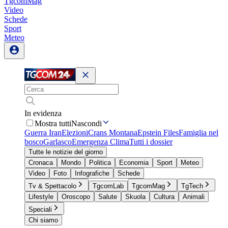
TgcomMag
Video
Schede
Sport
Meteo
In evidenza
Mostra tutti
Nascondi
Guerra Iran
Elezioni
Crans Montana
Epstein Files
Famiglia nel
bosco
Garlasco
Emergenza Clima
Tutti i dossier
Tutte le notizie del giorno
Cronaca
Mondo
Politica
Economia
Sport
Meteo
Video
Foto
Infografiche
Schede
Tv & Spettacolo
TgcomLab
TgcomMag
TgTech
Lifestyle
Oroscopo
Salute
Skuola
Cultura
Animali
Speciali
Chi siamo