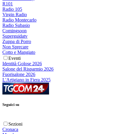
R101
Radio 105
Virgin Radio
Radio Montecarlo
Radio Subasio
Comingsoon
Superguidatv
Zuppa di Porro
Non Sprecare
Cotto e Mangiato
Eventi
Identità Golose 2026
Salone del Risparmio 2026
Fuorisalone 2026
L'Artigiano in Fiera 2025
Seguici su
Sezioni
Cronaca