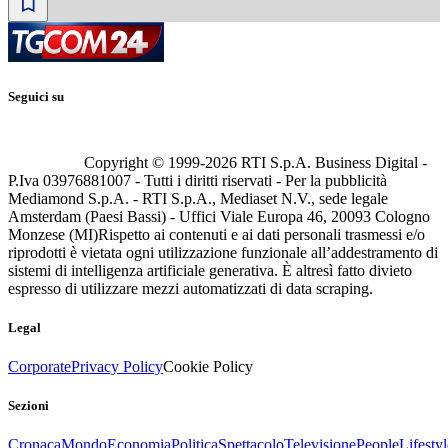
Seguici su
Copyright © 1999-
2026
RTI S.p.A. Business Digital -
P.Iva 03976881007 - Tutti i diritti riservati - Per la pubblicità
Mediamond S.p.A. - RTI S.p.A., Mediaset N.V., sede legale
Amsterdam (Paesi Bassi) - Uffici Viale Europa 46, 20093 Cologno
Monzese (MI)
Rispetto ai contenuti e ai dati personali trasmessi e/o
riprodotti è vietata ogni utilizzazione funzionale all’addestramento di
sistemi di intelligenza artificiale generativa. È altresì fatto divieto
espresso di utilizzare mezzi automatizzati di data scraping.
Legal
Corporate
Privacy Policy
Cookie Policy
Sezioni
Cronaca
Mondo
Economia
Politica
Spettacolo
Televisione
People
Lifestyl