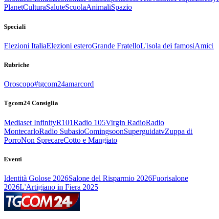
Planet
Cultura
Salute
Scuola
Animali
Spazio
Speciali
Elezioni Italia
Elezioni estero
Grande Fratello
L'isola dei famosi
Amici
Rubriche
Oroscopo
#tgcom24amarcord
Tgcom24 Consiglia
Mediaset Infinity
R101
Radio 105
Virgin Radio
Radio
Montecarlo
Radio Subasio
Comingsoon
Superguidatv
Zuppa di
Porro
Non Sprecare
Cotto e Mangiato
Eventi
Identità Golose 2026
Salone del Risparmio 2026
Fuorisalone
2026
L'Artigiano in Fiera 2025