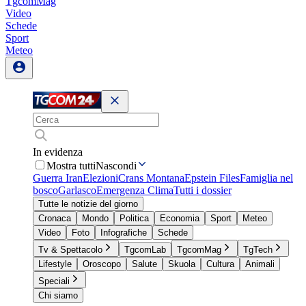
TgcomMag
Video
Schede
Sport
Meteo
In evidenza
Mostra tutti
Nascondi
Guerra Iran
Elezioni
Crans Montana
Epstein Files
Famiglia nel
bosco
Garlasco
Emergenza Clima
Tutti i dossier
Tutte le notizie del giorno
Cronaca
Mondo
Politica
Economia
Sport
Meteo
Video
Foto
Infografiche
Schede
Tv & Spettacolo
TgcomLab
TgcomMag
TgTech
Lifestyle
Oroscopo
Salute
Skuola
Cultura
Animali
Speciali
Chi siamo