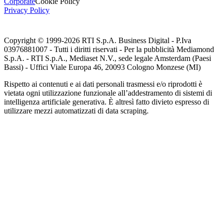
Corporate
Cookie Policy
Privacy Policy
Copyright © 1999-
2026
RTI S.p.A. Business Digital - P.Iva
03976881007 - Tutti i diritti riservati - Per la pubblicità Mediamond
S.p.A. - RTI S.p.A., Mediaset N.V., sede legale Amsterdam (Paesi
Bassi) - Uffici Viale Europa 46, 20093 Cologno Monzese (MI)
Rispetto ai contenuti e ai dati personali trasmessi e/o riprodotti è
vietata ogni utilizzazione funzionale all’addestramento di sistemi di
intelligenza artificiale generativa. È altresì fatto divieto espresso di
utilizzare mezzi automatizzati di data scraping.