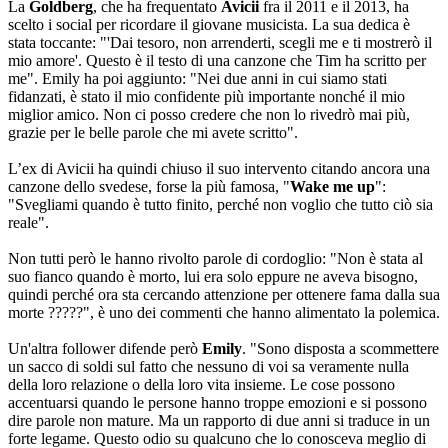
La
Goldberg
, che ha frequentato
Avicii
fra il 2011 e il 2013, ha
scelto i social per ricordare il giovane musicista. La sua dedica è
stata toccante: "'Dai tesoro, non arrenderti, scegli me e ti mostrerò il
mio amore'. Questo è il testo di una canzone che Tim ha scritto per
me". Emily ha poi aggiunto: "Nei due anni in cui siamo stati
fidanzati, è stato il mio confidente più importante nonché il mio
miglior amico. Non ci posso credere che non lo rivedrò mai più,
grazie per le belle parole che mi avete scritto".
L’ex di Avicii ha quindi chiuso il suo intervento citando ancora una
canzone dello svedese, forse la più famosa, "
Wake me up
":
"Svegliami quando è tutto finito, perché non voglio che tutto ciò sia
reale".
Non tutti però le hanno rivolto parole di cordoglio: "Non è stata al
suo fianco quando è morto, lui era solo eppure ne aveva bisogno,
quindi perché ora sta cercando attenzione per ottenere fama dalla sua
morte ?????", è uno dei commenti che hanno alimentato la polemica.
Un'altra follower difende però
Emily
. "Sono disposta a scommettere
un sacco di soldi sul fatto che nessuno di voi sa veramente nulla
della loro relazione o della loro vita insieme. Le cose possono
accentuarsi quando le persone hanno troppe emozioni e si possono
dire parole non mature. Ma un rapporto di due anni si traduce in un
forte legame. Questo odio su qualcuno che lo conosceva meglio di