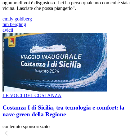
ognuno di voi è disgustoso. Lei ha perso qualcuno con cui è stata
vicina. Lasciate che possa piangerlo".
emily goldberg
tim bergling
avicii
LE VOCI DEL COSTANZA
Costanza I di Sicilia, tra tecnologia e comfort: la
nave green della Regione
contenuto sponsorizzato