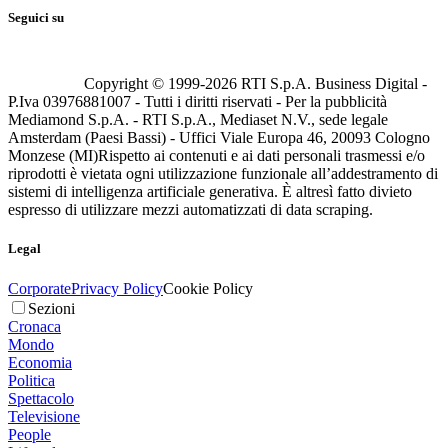
Seguici su
Copyright © 1999-
2026
RTI S.p.A. Business Digital -
P.Iva 03976881007 - Tutti i diritti riservati - Per la pubblicità
Mediamond S.p.A. - RTI S.p.A., Mediaset N.V., sede legale
Amsterdam (Paesi Bassi) - Uffici Viale Europa 46, 20093 Cologno
Monzese (MI)
Rispetto ai contenuti e ai dati personali trasmessi e/o
riprodotti è vietata ogni utilizzazione funzionale all’addestramento di
sistemi di intelligenza artificiale generativa. È altresì fatto divieto
espresso di utilizzare mezzi automatizzati di data scraping.
Legal
Corporate
Privacy Policy
Cookie Policy
Sezioni
Cronaca
Mondo
Economia
Politica
Spettacolo
Televisione
People