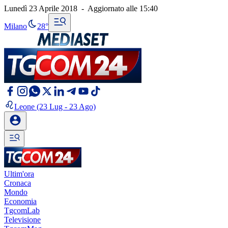
Lunedì 23 Aprile 2018
-
Aggiornato alle
15:40
Milano
28°
Leone
(23 Lug - 23 Ago)
Ultim'ora
Cronaca
Mondo
Economia
TgcomLab
Televisione