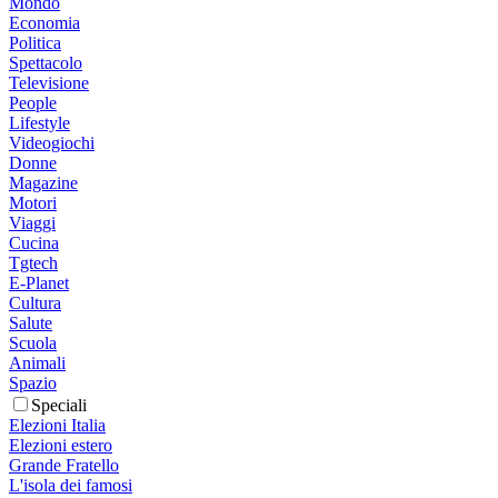
Mondo
Economia
Politica
Spettacolo
Televisione
People
Lifestyle
Videogiochi
Donne
Magazine
Motori
Viaggi
Cucina
Tgtech
E-Planet
Cultura
Salute
Scuola
Animali
Spazio
Speciali
Elezioni Italia
Elezioni estero
Grande Fratello
L'isola dei famosi