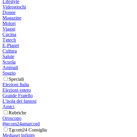
Lifestyle
Videogiochi
Donne
Magazine
Motori
Viaggi
Cucina
Tgtech
E-Planet
Cultura
Salute
Scuola
Animali
Spazio
Speciali
Elezioni Italia
Elezioni estero
Grande Fratello
L'isola dei famosi
Amici
Rubriche
Oroscopo
#tgcom24amarcord
Tgcom24 Consiglia
Mediaset Infinity