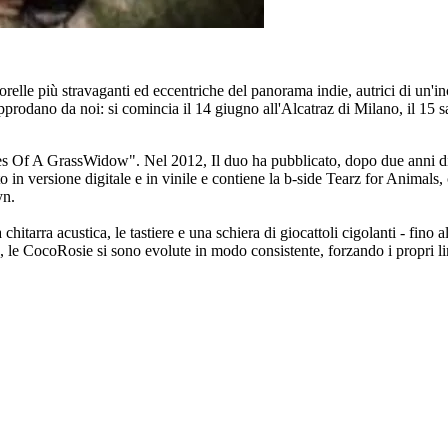
relle più stravaganti ed eccentriche del panorama indie, autrici di un'in
odano da noi: si comincia il 14 giugno all'Alcatraz di Milano, il 15 sa
es Of A GrassWidow". Nel 2012, Il duo ha pubblicato, dopo due anni di s
 in versione digitale e in vinile e contiene la b-side Tearz for Animal
lyn.
chitarra acustica, le tastiere e una schiera di giocattoli cigolanti - fino
le CocoRosie si sono evolute in modo consistente, forzando i propri limit