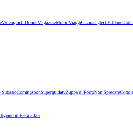
e
Videogiochi
Donne
Magazine
Motori
Viaggi
Cucina
Tgtech
E-Planet
Cult
 Subasio
Comingsoon
Superguidatv
Zuppa di Porro
Non Sprecare
Cotto 
tigiano in Fiera 2025