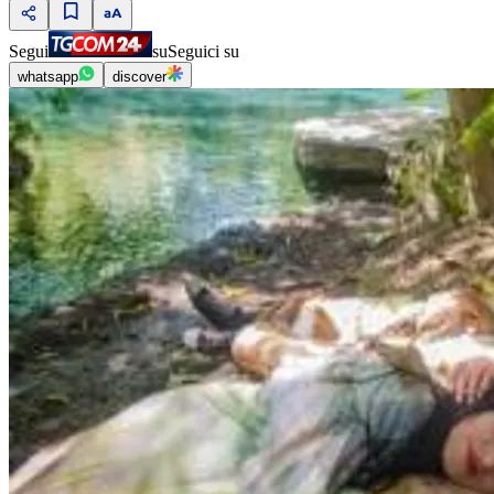
Segui
su
Seguici su
whatsapp
discover