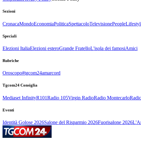
Sezioni
Cronaca
Mondo
Economia
Politica
Spettacolo
Televisione
People
Lifestyl
Speciali
Elezioni Italia
Elezioni estero
Grande Fratello
L'isola dei famosi
Amici
Rubriche
Oroscopo
#tgcom24amarcord
Tgcom24 Consiglia
Mediaset Infinity
R101
Radio 105
Virgin Radio
Radio Montecarlo
Radio
Eventi
Identità Golose 2026
Salone del Risparmio 2026
Fuorisalone 2026
L'Ar