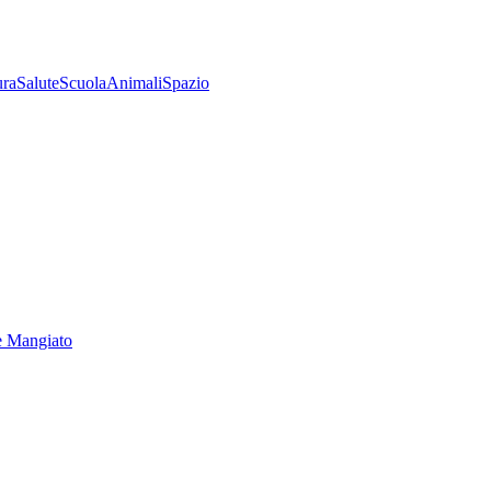
ura
Salute
Scuola
Animali
Spazio
e Mangiato