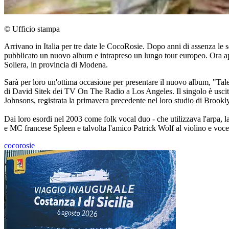
© Ufficio stampa
Arrivano in Italia per tre date le CocoRosie. Dopo anni di assenza le so
pubblicato un nuovo album e intrapreso un lungo tour europeo. Ora appr
Soliera, in provincia di Modena.
Sarà per loro un'ottima occasione per presentare il nuovo album, "Tal
di David Sitek dei TV On The Radio a Los Angeles. Il singolo è uscito
Johnsons, registrata la primavera precedente nel loro studio di Brook
Dai loro esordi nel 2003 come folk vocal duo - che utilizzava l'arpa, la 
e MC francese Spleen e talvolta l'amico Patrick Wolf al violino e voce, 
cocorosie