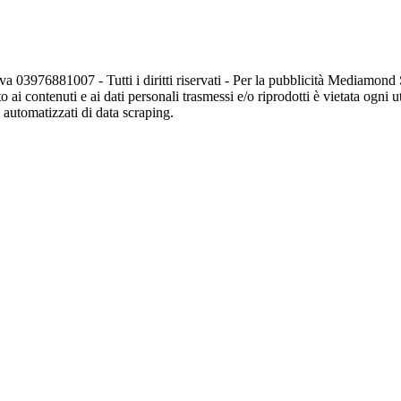
va 03976881007 - Tutti i diritti riservati - Per la pubblicità Mediamon
o ai contenuti e ai dati personali trasmessi e/o riprodotti è vietata ogni 
zi automatizzati di data scraping.