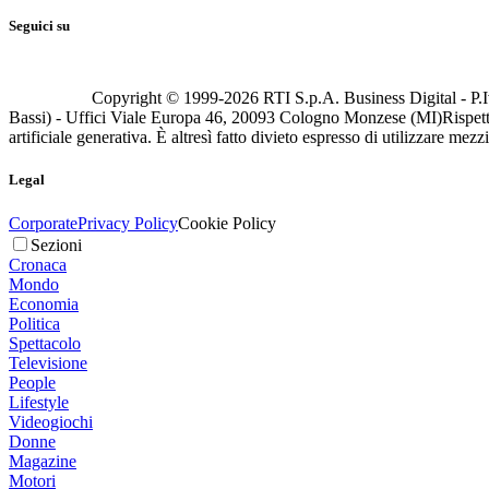
Seguici su
Copyright © 1999-
2026
RTI S.p.A. Business Digital - P.I
Bassi) - Uffici Viale Europa 46, 20093 Cologno Monzese (MI)
Rispett
artificiale generativa. È altresì fatto divieto espresso di utilizzare mez
Legal
Corporate
Privacy Policy
Cookie Policy
Sezioni
Cronaca
Mondo
Economia
Politica
Spettacolo
Televisione
People
Lifestyle
Videogiochi
Donne
Magazine
Motori