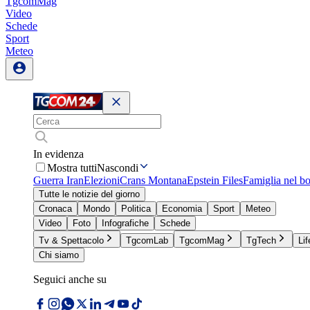
TgcomMag
Video
Schede
Sport
Meteo
In evidenza
Mostra tutti
Nascondi
Guerra Iran
Elezioni
Crans Montana
Epstein Files
Famiglia nel b
Tutte le notizie del giorno
Cronaca
Mondo
Politica
Economia
Sport
Meteo
Video
Foto
Infografiche
Schede
Tv & Spettacolo
TgcomLab
TgcomMag
TgTech
Lif
Chi siamo
Seguici anche su