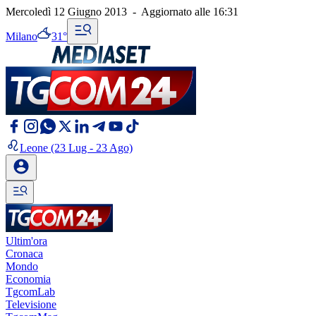
Mercoledì 12 Giugno 2013
-
Aggiornato alle
16:31
Milano
31°
Leone
(23 Lug - 23 Ago)
Ultim'ora
Cronaca
Mondo
Economia
TgcomLab
Televisione