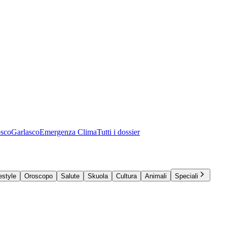
osco
Garlasco
Emergenza Clima
Tutti i dossier
estyle
Oroscopo
Salute
Skuola
Cultura
Animali
Speciali