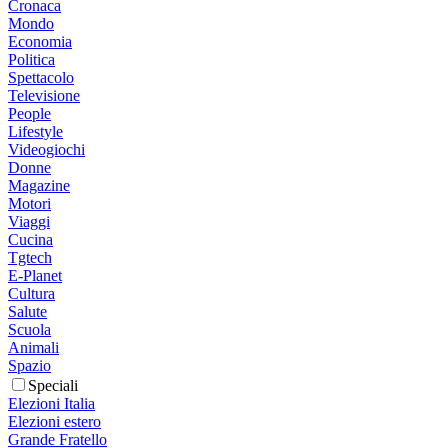
Cronaca
Mondo
Economia
Politica
Spettacolo
Televisione
People
Lifestyle
Videogiochi
Donne
Magazine
Motori
Viaggi
Cucina
Tgtech
E-Planet
Cultura
Salute
Scuola
Animali
Spazio
Speciali
Elezioni Italia
Elezioni estero
Grande Fratello