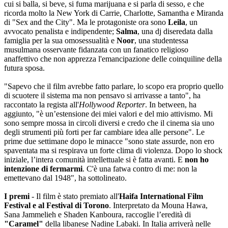
cui si balla, si beve, si fuma marijuana e si parla di sesso, e che
ricorda molto la New York di Carrie, Charlotte, Samantha e Miranda
di "Sex and the City". Ma le protagoniste ora sono
Leila
, un
avvocato penalista e indipendente;
Salma
, una dj diseredata dalla
famiglia per la sua omosessualità e
Noor
, una studentessa
musulmana osservante fidanzata con un fanatico religioso
anaffettivo che non apprezza l'emancipazione delle coinquiline della
futura sposa.
"Sapevo che il film avrebbe fatto parlare, lo scopo era proprio quello
di scuotere il sistema ma non pensavo si arrivasse a tanto", ha
raccontato la regista all'
Hollywood Reporter
. In between, ha
aggiunto,
"è un’estensione dei miei valori e del mio attivismo. Mi
sono sempre mossa in circoli diversi e credo che il cinema sia uno
degli strumenti più forti per far cambiare idea alle persone". Le
prime due settimane dopo le minacce "sono state assurde, non ero
spaventata ma si respirava un forte clima di violenza. Dopo lo shock
iniziale, l’intera comunità intellettuale si è fatta avanti. E
non ho
intenzione di fermarmi
. C'è una fatwa contro di me: non la
emettevano dal 1948", ha sottolineato.
I premi
- Il film è stato premiato all'
Haifa International Film
Festival e al Festival di Torono
. Interpretato da Mouna Hawa,
Sana Jammelieh e Shaden Kanboura, raccoglie l’eredità di
"Caramel"
della libanese Nadine Labaki. In Italia arriverà nelle