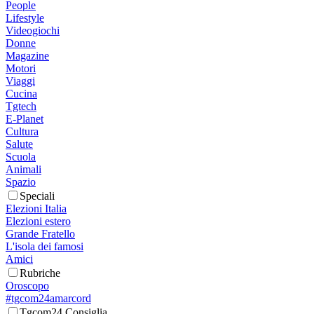
People
Lifestyle
Videogiochi
Donne
Magazine
Motori
Viaggi
Cucina
Tgtech
E-Planet
Cultura
Salute
Scuola
Animali
Spazio
Speciali
Elezioni Italia
Elezioni estero
Grande Fratello
L'isola dei famosi
Amici
Rubriche
Oroscopo
#tgcom24amarcord
Tgcom24 Consiglia