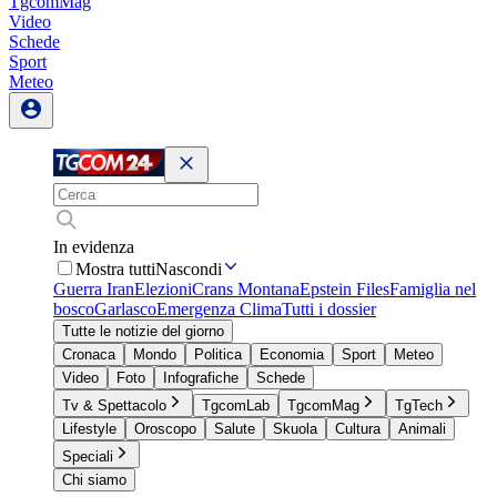
TgcomMag
Video
Schede
Sport
Meteo
In evidenza
Mostra tutti
Nascondi
Guerra Iran
Elezioni
Crans Montana
Epstein Files
Famiglia nel
bosco
Garlasco
Emergenza Clima
Tutti i dossier
Tutte le notizie del giorno
Cronaca
Mondo
Politica
Economia
Sport
Meteo
Video
Foto
Infografiche
Schede
Tv & Spettacolo
TgcomLab
TgcomMag
TgTech
Lifestyle
Oroscopo
Salute
Skuola
Cultura
Animali
Speciali
Chi siamo