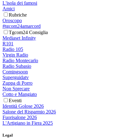
L'isola dei famosi
Amici
Rubriche
Oroscopo
#tgcom24amarcord
Tgcom24 Consiglia
Mediaset Infinity
R101
Radio 105
Virgin Radio
Radio Montecarlo
Radio Subasio
Comingsoon
Superguidatv
Zuppa di Porro
Non Sprecare
Cotto e Mangiato
Eventi
Identità Golose 2026
Salone del Risparmio 2026
Fuorisalone 2026
L'Artigiano in Fiera 2025
Legal