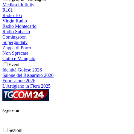
Mediaset Infinity
R101
Radio 105
Virgin Radio
Radio Montecarlo
Radio Subasio
Comingsoon
Superguidatv
Zuppa di Porro
Non Sprecare
Cotto e Mangiato
Eventi
Identità Golose 2026
Salone del Risparmio 2026
Fuorisalone 2026
L'Artigiano in Fiera 2025
Seguici su
Sezioni