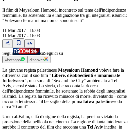
Il film di Maysaloun Hamoud, incentrato sul tema dell'indipendenza
femminile, ha scatenato ira e indignazione tra gli integralisti islamici:
"Volevano fermarmi ma non ci sono riusciti"
11 Mar 2017 - 16:03
11 Mar 2017 - 16:03
Segui
su
Seguici su
whatsapp
discover
La giovane regista palestinese
Maysaloun Hamoud
voleva fare la
differenza con il suo film
"Libere, disobbedienti e innamorate -
In between"
, una sorta di "Sex and the City" ambientato a Tel
Aviv, e così è stato. La storia, che racconta la ricerca
dell'indipendenza femminile, ha scatenato la rabbia degli integralisti
islamici. La regista ha ricevuto minacce di morte, diventando - come
racconta lei stessa - "il bersaglio della prima
fatwa palestinese
da
circa 70 anni".
Umm al-Fahm, città d'origine della regista, ha persino vietato la
proiezione della pellicola nei cinema. La ragione di tanta intolleranza
sarebbe il contenuto del film che racconta una
Tel Aviv
inedita, in