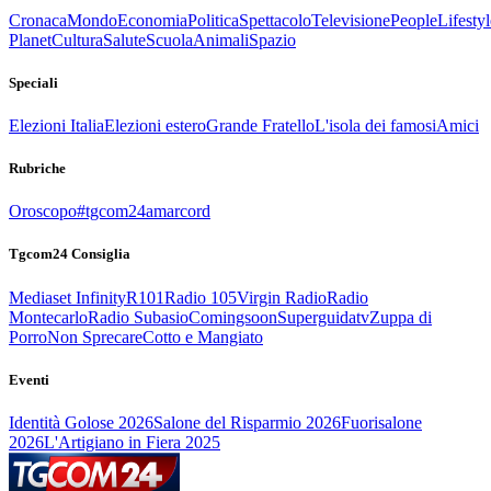
Cronaca
Mondo
Economia
Politica
Spettacolo
Televisione
People
Lifestyl
Planet
Cultura
Salute
Scuola
Animali
Spazio
Speciali
Elezioni Italia
Elezioni estero
Grande Fratello
L'isola dei famosi
Amici
Rubriche
Oroscopo
#tgcom24amarcord
Tgcom24 Consiglia
Mediaset Infinity
R101
Radio 105
Virgin Radio
Radio
Montecarlo
Radio Subasio
Comingsoon
Superguidatv
Zuppa di
Porro
Non Sprecare
Cotto e Mangiato
Eventi
Identità Golose 2026
Salone del Risparmio 2026
Fuorisalone
2026
L'Artigiano in Fiera 2025