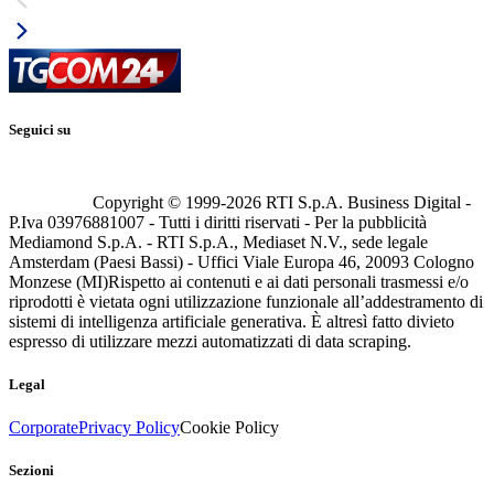
Seguici su
Copyright © 1999-
2026
RTI S.p.A. Business Digital -
P.Iva 03976881007 - Tutti i diritti riservati - Per la pubblicità
Mediamond S.p.A. - RTI S.p.A., Mediaset N.V., sede legale
Amsterdam (Paesi Bassi) - Uffici Viale Europa 46, 20093 Cologno
Monzese (MI)
Rispetto ai contenuti e ai dati personali trasmessi e/o
riprodotti è vietata ogni utilizzazione funzionale all’addestramento di
sistemi di intelligenza artificiale generativa. È altresì fatto divieto
espresso di utilizzare mezzi automatizzati di data scraping.
Legal
Corporate
Privacy Policy
Cookie Policy
Sezioni