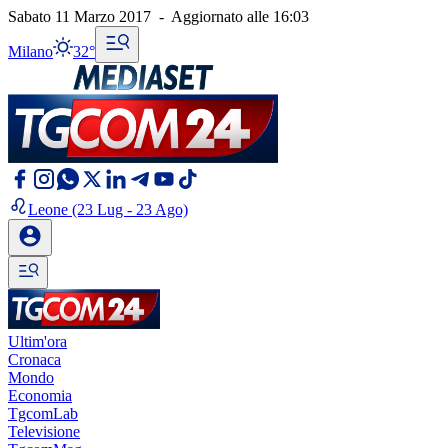
Sabato 11 Marzo 2017
-
Aggiornato alle
16:03
Milano
32°
Leone
(23 Lug - 23 Ago)
Ultim'ora
Cronaca
Mondo
Economia
TgcomLab
Televisione