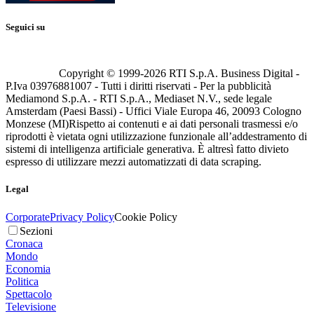
Seguici su
Copyright © 1999-
2026
RTI S.p.A. Business Digital -
P.Iva 03976881007 - Tutti i diritti riservati - Per la pubblicità
Mediamond S.p.A. - RTI S.p.A., Mediaset N.V., sede legale
Amsterdam (Paesi Bassi) - Uffici Viale Europa 46, 20093 Cologno
Monzese (MI)
Rispetto ai contenuti e ai dati personali trasmessi e/o
riprodotti è vietata ogni utilizzazione funzionale all’addestramento di
sistemi di intelligenza artificiale generativa. È altresì fatto divieto
espresso di utilizzare mezzi automatizzati di data scraping.
Legal
Corporate
Privacy Policy
Cookie Policy
Sezioni
Cronaca
Mondo
Economia
Politica
Spettacolo
Televisione