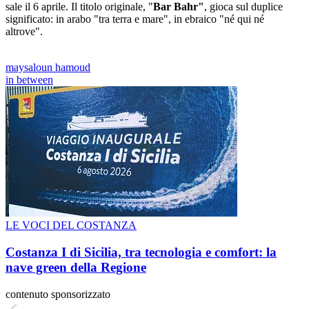
sale il 6 aprile. Il titolo originale, "
Bar Bahr"
, gioca sul duplice
significato: in arabo "tra terra e mare", in ebraico "né qui né
altrove".
maysaloun hamoud
in between
LE VOCI DEL COSTANZA
Costanza I di Sicilia, tra tecnologia e comfort: la
nave green della Regione
contenuto sponsorizzato