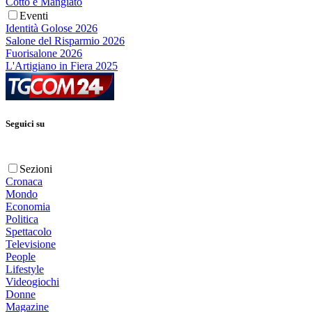
Cotto e Mangiato
Eventi
Identità Golose 2026
Salone del Risparmio 2026
Fuorisalone 2026
L'Artigiano in Fiera 2025
Seguici su
Sezioni
Cronaca
Mondo
Economia
Politica
Spettacolo
Televisione
People
Lifestyle
Videogiochi
Donne
Magazine