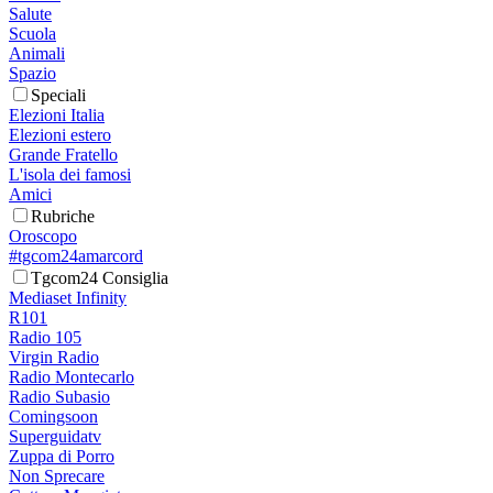
Salute
Scuola
Animali
Spazio
Speciali
Elezioni Italia
Elezioni estero
Grande Fratello
L'isola dei famosi
Amici
Rubriche
Oroscopo
#tgcom24amarcord
Tgcom24 Consiglia
Mediaset Infinity
R101
Radio 105
Virgin Radio
Radio Montecarlo
Radio Subasio
Comingsoon
Superguidatv
Zuppa di Porro
Non Sprecare