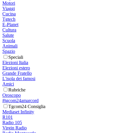
Motori
Viaggi
Cucina
Tgtech
E-Planet
Cultura
Salute
Scuola
Animali
Spazio
Speciali
Elezioni Italia
Elezioni estero
Grande Fratello
L'isola dei famosi
Amici
Rubriche
Oroscopo
#tgcom24amarcord
Tgcom24 Consiglia
Mediaset Infinity
R101
Radio 105
Virgin Radio