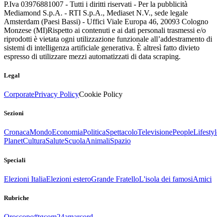
P.Iva 03976881007 - Tutti i diritti riservati - Per la pubblicità
Mediamond S.p.A. - RTI S.p.A., Mediaset N.V., sede legale
Amsterdam (Paesi Bassi) - Uffici Viale Europa 46, 20093 Cologno
Monzese (MI)
Rispetto ai contenuti e ai dati personali trasmessi e/o
riprodotti è vietata ogni utilizzazione funzionale all’addestramento di
sistemi di intelligenza artificiale generativa. È altresì fatto divieto
espresso di utilizzare mezzi automatizzati di data scraping.
Legal
Corporate
Privacy Policy
Cookie Policy
Sezioni
Cronaca
Mondo
Economia
Politica
Spettacolo
Televisione
People
Lifestyl
Planet
Cultura
Salute
Scuola
Animali
Spazio
Speciali
Elezioni Italia
Elezioni estero
Grande Fratello
L'isola dei famosi
Amici
Rubriche
Oroscopo
#tgcom24amarcord