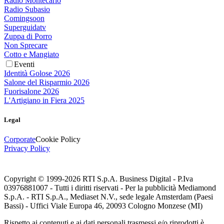
Radio Montecarlo
Radio Subasio
Comingsoon
Superguidatv
Zuppa di Porro
Non Sprecare
Cotto e Mangiato
Eventi
Identità Golose 2026
Salone del Risparmio 2026
Fuorisalone 2026
L'Artigiano in Fiera 2025
Legal
Corporate
Cookie Policy
Privacy Policy
Copyright © 1999-
2026
RTI S.p.A. Business Digital - P.Iva
03976881007 - Tutti i diritti riservati - Per la pubblicità Mediamond
S.p.A. - RTI S.p.A., Mediaset N.V., sede legale Amsterdam (Paesi
Bassi) - Uffici Viale Europa 46, 20093 Cologno Monzese (MI)
Rispetto ai contenuti e ai dati personali trasmessi e/o riprodotti è