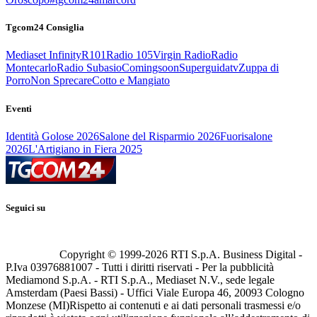
Tgcom24 Consiglia
Mediaset Infinity
R101
Radio 105
Virgin Radio
Radio
Montecarlo
Radio Subasio
Comingsoon
Superguidatv
Zuppa di
Porro
Non Sprecare
Cotto e Mangiato
Eventi
Identità Golose 2026
Salone del Risparmio 2026
Fuorisalone
2026
L'Artigiano in Fiera 2025
Seguici su
Copyright © 1999-
2026
RTI S.p.A. Business Digital -
P.Iva 03976881007 - Tutti i diritti riservati - Per la pubblicità
Mediamond S.p.A. - RTI S.p.A., Mediaset N.V., sede legale
Amsterdam (Paesi Bassi) - Uffici Viale Europa 46, 20093 Cologno
Monzese (MI)
Rispetto ai contenuti e ai dati personali trasmessi e/o