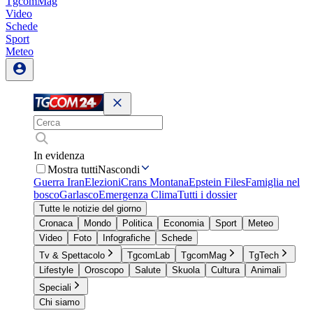
TgcomMag
Video
Schede
Sport
Meteo
In evidenza
Mostra tutti
Nascondi
Guerra Iran
Elezioni
Crans Montana
Epstein Files
Famiglia nel
bosco
Garlasco
Emergenza Clima
Tutti i dossier
Tutte le notizie del giorno
Cronaca
Mondo
Politica
Economia
Sport
Meteo
Video
Foto
Infografiche
Schede
Tv & Spettacolo
TgcomLab
TgcomMag
TgTech
Lifestyle
Oroscopo
Salute
Skuola
Cultura
Animali
Speciali
Chi siamo