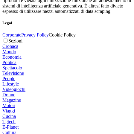
riprodotti è vietata ogni utilizzazione funzionale all’addestramento di
sistemi di intelligenza artificiale generativa. È altresì fatto divieto
espresso di utilizzare mezzi automatizzati di data scraping.
Legal
Corporate
Privacy Policy
Cookie Policy
Sezioni
Cronaca
Mondo
Economia
Politica
Spettacolo
Televisione
People
Lifestyle
Videogiochi
Donne
Magazine
Motori
Viaggi
Cucina
Tgtech
E-Planet
Cultura