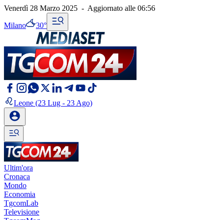
Venerdì 28 Marzo 2025
-
Aggiornato alle
06:56
Milano
30°
Leone
(23 Lug - 23 Ago)
Ultim'ora
Cronaca
Mondo
Economia
TgcomLab
Televisione