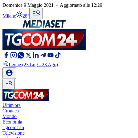
Domenica 9 Maggio 2021
-
Aggiornato alle
12:29
Milano
28°
Leone
(23 Lug - 23 Ago)
Ultim'ora
Cronaca
Mondo
Economia
TgcomLab
Televisione