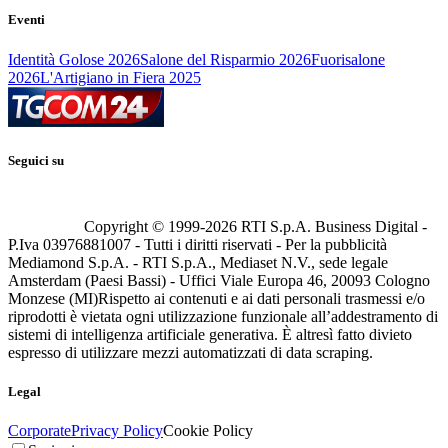
Eventi
Identità Golose 2026
Salone del Risparmio 2026
Fuorisalone
2026
L'Artigiano in Fiera 2025
Seguici su
Copyright © 1999-
2026
RTI S.p.A. Business Digital -
P.Iva 03976881007 - Tutti i diritti riservati - Per la pubblicità
Mediamond S.p.A. - RTI S.p.A., Mediaset N.V., sede legale
Amsterdam (Paesi Bassi) - Uffici Viale Europa 46, 20093 Cologno
Monzese (MI)
Rispetto ai contenuti e ai dati personali trasmessi e/o
riprodotti è vietata ogni utilizzazione funzionale all’addestramento di
sistemi di intelligenza artificiale generativa. È altresì fatto divieto
espresso di utilizzare mezzi automatizzati di data scraping.
Legal
Corporate
Privacy Policy
Cookie Policy