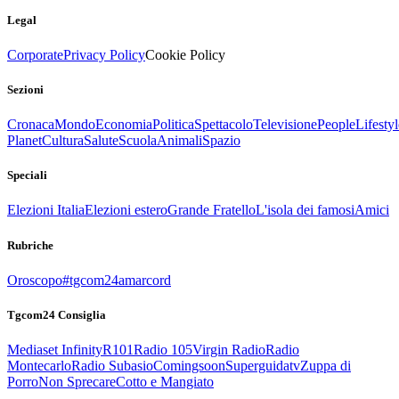
Legal
Corporate
Privacy Policy
Cookie Policy
Sezioni
Cronaca
Mondo
Economia
Politica
Spettacolo
Televisione
People
Lifestyl
Planet
Cultura
Salute
Scuola
Animali
Spazio
Speciali
Elezioni Italia
Elezioni estero
Grande Fratello
L'isola dei famosi
Amici
Rubriche
Oroscopo
#tgcom24amarcord
Tgcom24 Consiglia
Mediaset Infinity
R101
Radio 105
Virgin Radio
Radio
Montecarlo
Radio Subasio
Comingsoon
Superguidatv
Zuppa di
Porro
Non Sprecare
Cotto e Mangiato