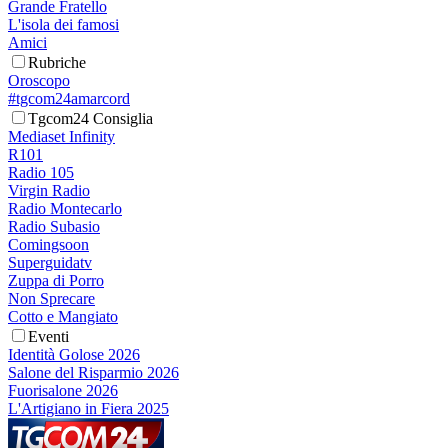
Grande Fratello
L'isola dei famosi
Amici
Rubriche
Oroscopo
#tgcom24amarcord
Tgcom24 Consiglia
Mediaset Infinity
R101
Radio 105
Virgin Radio
Radio Montecarlo
Radio Subasio
Comingsoon
Superguidatv
Zuppa di Porro
Non Sprecare
Cotto e Mangiato
Eventi
Identità Golose 2026
Salone del Risparmio 2026
Fuorisalone 2026
L'Artigiano in Fiera 2025