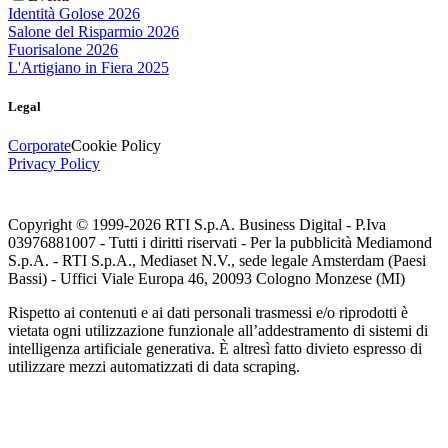
Identità Golose 2026
Salone del Risparmio 2026
Fuorisalone 2026
L'Artigiano in Fiera 2025
Legal
Corporate
Cookie Policy
Privacy Policy
Copyright © 1999-
2026
RTI S.p.A. Business Digital - P.Iva
03976881007 - Tutti i diritti riservati - Per la pubblicità Mediamond
S.p.A. - RTI S.p.A., Mediaset N.V., sede legale Amsterdam (Paesi
Bassi) - Uffici Viale Europa 46, 20093 Cologno Monzese (MI)
Rispetto ai contenuti e ai dati personali trasmessi e/o riprodotti è
vietata ogni utilizzazione funzionale all’addestramento di sistemi di
intelligenza artificiale generativa. È altresì fatto divieto espresso di
utilizzare mezzi automatizzati di data scraping.