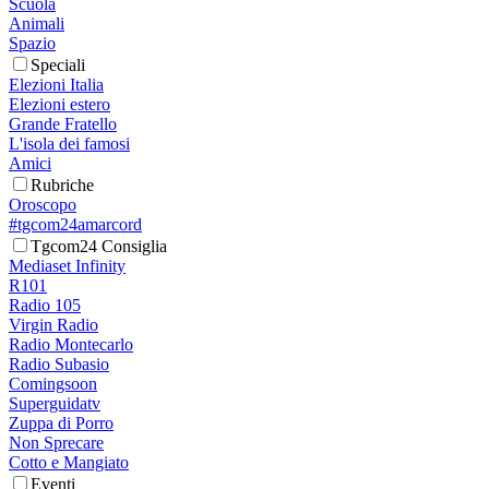
Scuola
Animali
Spazio
Speciali
Elezioni Italia
Elezioni estero
Grande Fratello
L'isola dei famosi
Amici
Rubriche
Oroscopo
#tgcom24amarcord
Tgcom24 Consiglia
Mediaset Infinity
R101
Radio 105
Virgin Radio
Radio Montecarlo
Radio Subasio
Comingsoon
Superguidatv
Zuppa di Porro
Non Sprecare
Cotto e Mangiato
Eventi