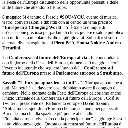
la Festa dell’Europa discutendo delle opportunità presenti e delle
sfide future che attendono l’Europa.
8 maggio:
Si è tenuto a Fiesole
#SOU4YOU
, evento di musica,
teatro, conversazioni e dibattiti con al centro un tema preciso:
“Europe in a Changing World”
. Si è trattato dunque di
un’occasione preziosa per parlare di clima, genere e salute pubblica
con un focus particolare rivolto ai più giovani. Sul palco si sono
alternati diversi ospiti tra cui
Piero Pelù
,
Emma Nolde
e
Andrea
Decarlini
.
La Conferenza sul futuro dell’Europa al via -
In concomitanza
con il giorno della Festa dell’Europa, domenica 9 maggio si terrà
l’evento inaugurale che segnerà l’avvio della
Conferenza sul
futuro dell’Europa
presso il
Parlamento europeo a Strasburgo
.
Sassoli: "L'Europa appartiene a tutti" -
"L'Europa appartiene a
tutti. Ma perché sia davvero così, dobbiamo avere il coraggio di
cambiare. Nella giornata della Festa dell'Europa celebriamo anche
l'inizio ufficiale della Conferenza sul futuro dell'Europa". Così su
Twitter il presidente del Parlamento europeo
David Sassoli
.
"Abbiamo bisogno di un'Europa che non si chiuda nei palazzi di
Bruxelles ma che dia spazio e più potere ai cittadini.
L'identità europea vive solo con la partecipazione", aggiunge Sassoli
in un videomessaggio "Questa conferenza sul futuro dell'Europa è