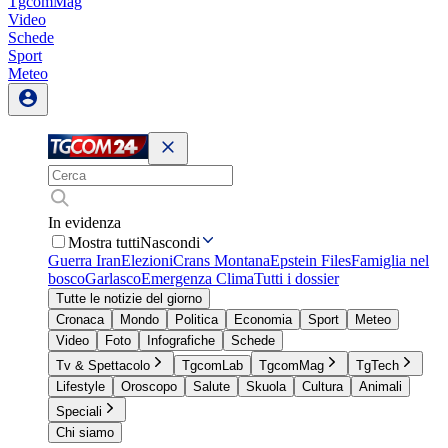
TgcomMag
Video
Schede
Sport
Meteo
In evidenza
Mostra tutti
Nascondi
Guerra Iran
Elezioni
Crans Montana
Epstein Files
Famiglia nel
bosco
Garlasco
Emergenza Clima
Tutti i dossier
Tutte le notizie del giorno
Cronaca
Mondo
Politica
Economia
Sport
Meteo
Video
Foto
Infografiche
Schede
Tv & Spettacolo
TgcomLab
TgcomMag
TgTech
Lifestyle
Oroscopo
Salute
Skuola
Cultura
Animali
Speciali
Chi siamo