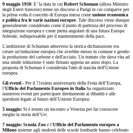
9 maggio 1950
: E’ la data in cui
Robert Schuman
(allora Ministro
degli Esteri francese) tenne un discorso a Parigi in cui comparve per
la prima volta il concetto di Europa intesa come
unione economica
e politica fra le varie nazioni europee
. Tale discorso viene dunque
generalmente considerato come il punto di partenza del processo di
integrazione europea e come pietra angolare di una futura Europa
federale, indispensabile per il mantenimento della pace.
L'ambizione di Schuman attraverso la storica dichiarazione era
creare un'istituzione europea che avrebbe messo in comune e gestito
la produzione del carbone e dell'acciaio. Un trattato che dava vita ad
una simile istituzione è stato firmato appena un anno dopo. La
proposta di Schuman è considerata l'atto di nascita dell'Unione
europea.
Gli eventi -
Per il 71esimo anniversario della Festa dell’Europa,
l’
Ufficio del Parlamento Europeo in Italia
ha organizzato
numerosi eventi per partecipare direttamente ai dibattiti e alle
questioni legate al futuro dell’Unione Europea:
5 maggio:
Si è tenuto un incontro a Venezia per far conoscere
meglio la storia dell’Ue;
7 maggio:
Scuola Zoo
e l’
Ufficio del Parlamento europeo a
Milano
insieme agli studenti delle scuole lombarde hanno celebrato