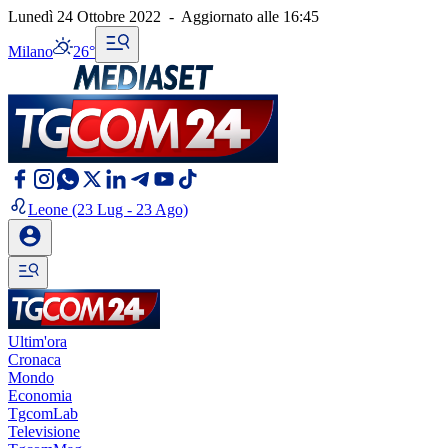
Lunedì 24 Ottobre 2022
-
Aggiornato alle
16:45
Milano
26°
Leone
(23 Lug - 23 Ago)
Ultim'ora
Cronaca
Mondo
Economia
TgcomLab
Televisione