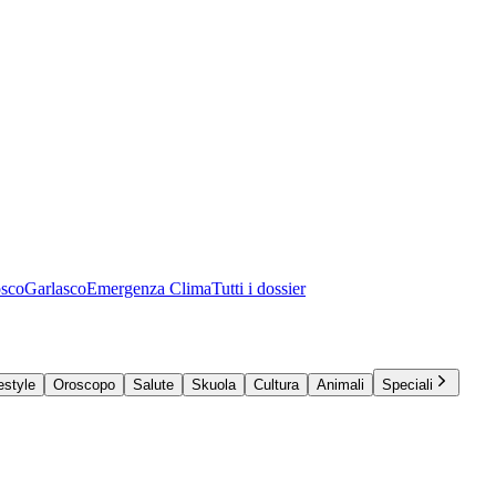
osco
Garlasco
Emergenza Clima
Tutti i dossier
estyle
Oroscopo
Salute
Skuola
Cultura
Animali
Speciali