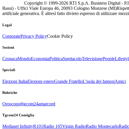
Copyright © 1999-
2026
RTI S.p.A. Business Digital - P.I
Bassi) - Uffici Viale Europa 46, 20093 Cologno Monzese (MI)
Rispett
artificiale generativa. È altresì fatto divieto espresso di utilizzare mez
Legal
Corporate
Privacy Policy
Cookie Policy
Sezioni
Cronaca
Mondo
Economia
Politica
Spettacolo
Televisione
People
Lifestyl
Speciali
Elezioni Italia
Elezioni estero
Grande Fratello
L'isola dei famosi
Amici
Rubriche
Oroscopo
#tgcom24amarcord
Tgcom24 Consiglia
Mediaset Infinity
R101
Radio 105
Virgin Radio
Radio Montecarlo
Radio