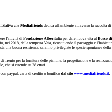
'iniziativa che
Mediafriends
dedica all'ambiente attraverso la raccolta di
e l'attività di
Fondazione Alberitalia
per dare nuova vita al
Bosco d
io, nel 2018, della tempesta Vaia, ricostituendo il paesaggio e l’habitat 
esta una buona resistenza, saranno privilegiate le specie spontanee della
 Trento per la fornitura delle piantine, la progettazione e la realizzazion
e, che si estende su 28 ettari.
e
con paypal, carta di credito o bonifico
dal sito
www.mediafriends.it
.