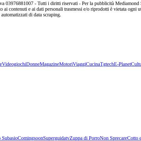
va 03976881007 - Tutti i diritti riservati - Per la pubblicità Mediamon
o ai contenuti e ai dati personali trasmessi e/o riprodotti è vietata ogni 
zi automatizzati di data scraping.
e
Videogiochi
Donne
Magazine
Motori
Viaggi
Cucina
Tgtech
E-Planet
Cult
 Subasio
Comingsoon
Superguidatv
Zuppa di Porro
Non Sprecare
Cotto 