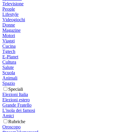
Televisione
People
Lifestyle
Videogiochi
Donne
Magazine
Motori
Viaggi
Cucina
Tgtech
E-Planet
Cultura
Salute
Scuola
Animali
Spazio
Speciali
Elezioni Italia
Elezioni estero
Grande Fratello
L'isola dei famosi
Amici
Rubriche
Oroscopo