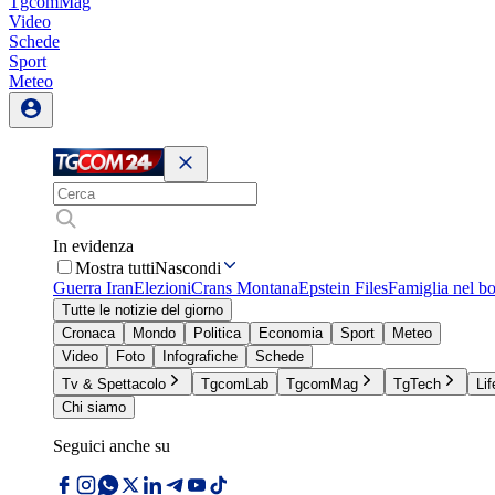
TgcomMag
Video
Schede
Sport
Meteo
In evidenza
Mostra tutti
Nascondi
Guerra Iran
Elezioni
Crans Montana
Epstein Files
Famiglia nel b
Tutte le notizie del giorno
Cronaca
Mondo
Politica
Economia
Sport
Meteo
Video
Foto
Infografiche
Schede
Tv & Spettacolo
TgcomLab
TgcomMag
TgTech
Lif
Chi siamo
Seguici anche su