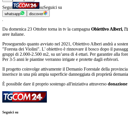
Segui
su
Seguici su
whatsapp
discover
Da domenica 23 Ottobre torna in tv la campagna
Obiettivo Alberi
, l
aree italiane.
Proseguendo quanto avviato nel 2021, Obiettivo Alberi andrà a sostener
"Foresta dei Violini". L' obiettivo è rinnovare il bosco dopo il passagg
gruppi di 2.000-2.500 m2, su un’area di 4 ettari. Per garantire alla for
Per 3-5 anni le piantine verranno irrigate e protette dagli erbivori.
Il progetto coinvolge attivamente il Demanio Forestale della provincia di
inserisce in una più ampia superficie danneggiata di proprietà demanial
È possibile dare il proprio sostengo all'iniziativa attraverso
donazion
Seguici su