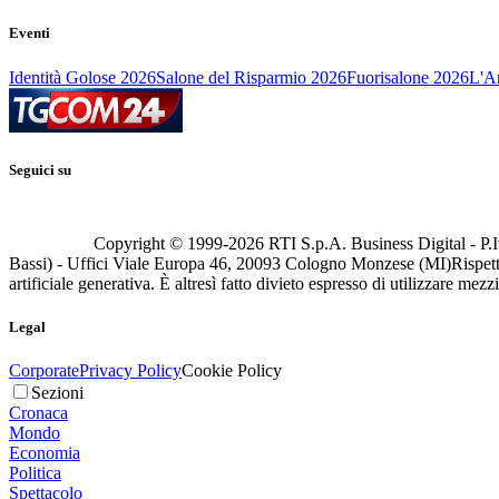
Eventi
Identità Golose 2026
Salone del Risparmio 2026
Fuorisalone 2026
L'Ar
Seguici su
Copyright © 1999-
2026
RTI S.p.A. Business Digital - P.I
Bassi) - Uffici Viale Europa 46, 20093 Cologno Monzese (MI)
Rispett
artificiale generativa. È altresì fatto divieto espresso di utilizzare mez
Legal
Corporate
Privacy Policy
Cookie Policy
Sezioni
Cronaca
Mondo
Economia
Politica
Spettacolo