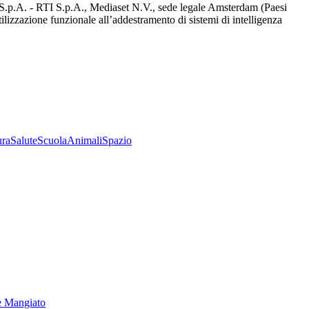
d S.p.A. - RTI S.p.A., Mediaset N.V., sede legale Amsterdam (Paesi
utilizzazione funzionale all’addestramento di sistemi di intelligenza
ura
Salute
Scuola
Animali
Spazio
e Mangiato