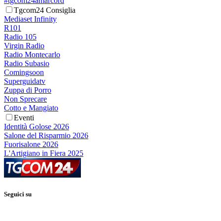
#tgcom24amarcord
Tgcom24 Consiglia
Mediaset Infinity
R101
Radio 105
Virgin Radio
Radio Montecarlo
Radio Subasio
Comingsoon
Superguidatv
Zuppa di Porro
Non Sprecare
Cotto e Mangiato
Eventi
Identità Golose 2026
Salone del Risparmio 2026
Fuorisalone 2026
L'Artigiano in Fiera 2025
Seguici su