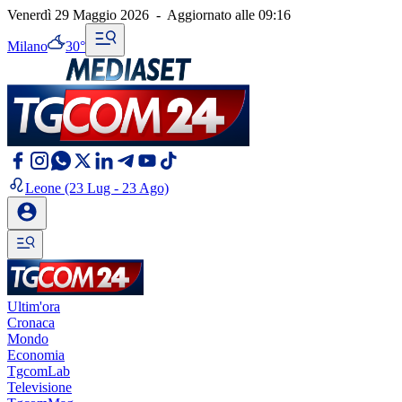
Venerdì 29 Maggio 2026
-
Aggiornato alle
09:16
Milano
30°
Leone
(23 Lug - 23 Ago)
Ultim'ora
Cronaca
Mondo
Economia
TgcomLab
Televisione