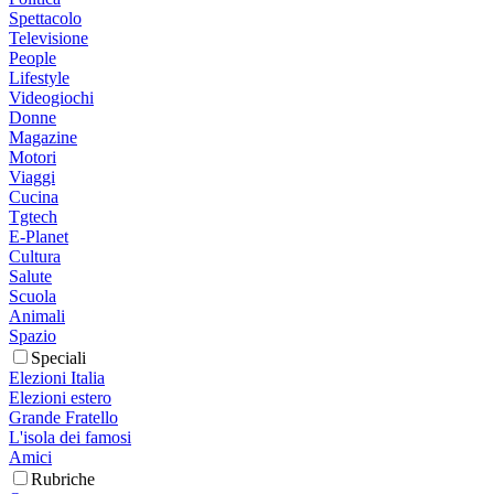
Spettacolo
Televisione
People
Lifestyle
Videogiochi
Donne
Magazine
Motori
Viaggi
Cucina
Tgtech
E-Planet
Cultura
Salute
Scuola
Animali
Spazio
Speciali
Elezioni Italia
Elezioni estero
Grande Fratello
L'isola dei famosi
Amici
Rubriche