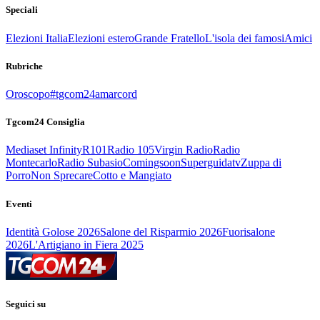
Speciali
Elezioni Italia
Elezioni estero
Grande Fratello
L'isola dei famosi
Amici
Rubriche
Oroscopo
#tgcom24amarcord
Tgcom24 Consiglia
Mediaset Infinity
R101
Radio 105
Virgin Radio
Radio
Montecarlo
Radio Subasio
Comingsoon
Superguidatv
Zuppa di
Porro
Non Sprecare
Cotto e Mangiato
Eventi
Identità Golose 2026
Salone del Risparmio 2026
Fuorisalone
2026
L'Artigiano in Fiera 2025
Seguici su