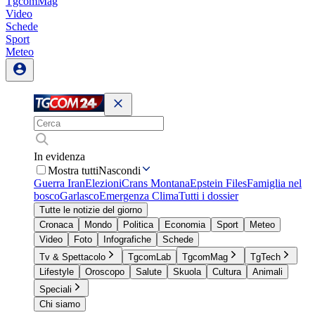
TgcomMag
Video
Schede
Sport
Meteo
In evidenza
Mostra tutti
Nascondi
Guerra Iran
Elezioni
Crans Montana
Epstein Files
Famiglia nel
bosco
Garlasco
Emergenza Clima
Tutti i dossier
Tutte le notizie del giorno
Cronaca
Mondo
Politica
Economia
Sport
Meteo
Video
Foto
Infografiche
Schede
Tv & Spettacolo
TgcomLab
TgcomMag
TgTech
Lifestyle
Oroscopo
Salute
Skuola
Cultura
Animali
Speciali
Chi siamo