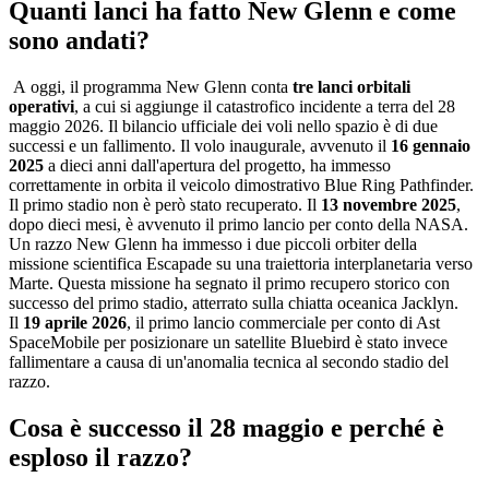
Quanti lanci ha fatto New Glenn e come
sono andati?
A oggi, il programma New Glenn conta
tre lanci orbitali
operativi
, a cui si aggiunge il catastrofico incidente a terra del 28
maggio 2026. Il bilancio ufficiale dei voli nello spazio è di due
successi e un fallimento. Il volo inaugurale, avvenuto il
16 gennaio
2025
a dieci anni dall'apertura del progetto, ha immesso
correttamente in orbita il veicolo dimostrativo Blue Ring Pathfinder.
Il primo stadio non è però stato recuperato. Il
13 novembre 2025
,
dopo dieci mesi, è avvenuto il primo lancio per conto della NASA.
Un razzo New Glenn ha immesso i due piccoli orbiter della
missione scientifica Escapade su una traiettoria interplanetaria verso
Marte. Questa missione ha segnato il primo recupero storico con
successo del primo stadio, atterrato sulla chiatta oceanica Jacklyn.
Il
19 aprile 2026
, il primo lancio commerciale per conto di Ast
SpaceMobile per posizionare un satellite Bluebird è stato invece
fallimentare a causa di un'anomalia tecnica al secondo stadio del
razzo.
Cosa è successo il 28 maggio e perché è
esploso il razzo?