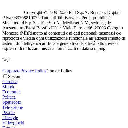
Copyright © 1999-
2026
RTI S.p.A. Business Digital -
P.Iva 03976881007 - Tutti i diritti riservati - Per la pubblicità
Mediamond S.p.A. - RTI S.p.A., Mediaset N.V., sede legale
Amsterdam (Paesi Bassi) - Uffici Viale Europa 46, 20093 Cologno
Monzese (MI)
Rispetto ai contenuti e ai dati personali trasmessi e/o
riprodotti è vietata ogni utilizzazione funzionale all’addestramento di
sistemi di intelligenza artificiale generativa. È altresì fatto divieto
espresso di utilizzare mezzi automatizzati di data scraping.
Legal
Corporate
Privacy Policy
Cookie Policy
Sezioni
Cronaca
Mondo
Economia
Politica
Spettacolo
Televisione
People
Lifestyle
Videogiochi
Donne