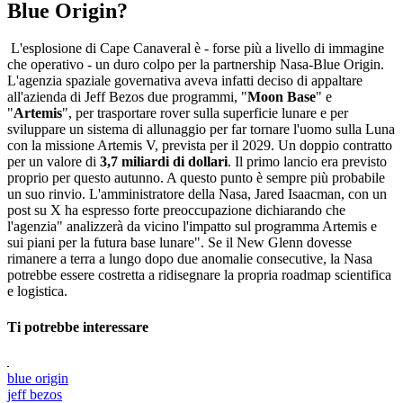
Blue Origin?
L'esplosione di Cape Canaveral è - forse più a livello di immagine
che operativo - un duro colpo per la partnership Nasa-Blue Origin.
L'agenzia spaziale governativa aveva infatti deciso di appaltare
all'azienda di Jeff Bezos due programmi, "
Moon Base
" e
"
Artemis
", per trasportare rover sulla superficie lunare e per
sviluppare un sistema di allunaggio per far tornare l'uomo sulla Luna
con la missione Artemis V, prevista per il 2029. Un doppio contratto
per un valore di
3,7 miliardi di dollari
. Il primo lancio era previsto
proprio per questo autunno. A questo punto è sempre più probabile
un suo rinvio. L'amministratore della Nasa, Jared Isaacman, con un
post su X ha espresso forte preoccupazione dichiarando che
l'agenzia" analizzerà da vicino l'impatto sul programma Artemis e
sui piani per la futura base lunare". Se il New Glenn dovesse
rimanere a terra a lungo dopo due anomalie consecutive, la Nasa
potrebbe essere costretta a ridisegnare la propria roadmap scientifica
e logistica.
Ti potrebbe interessare
blue origin
jeff bezos