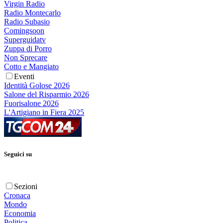
Virgin Radio
Radio Montecarlo
Radio Subasio
Comingsoon
Superguidatv
Zuppa di Porro
Non Sprecare
Cotto e Mangiato
Eventi
Identità Golose 2026
Salone del Risparmio 2026
Fuorisalone 2026
L'Artigiano in Fiera 2025
Seguici su
Sezioni
Cronaca
Mondo
Economia
Politica