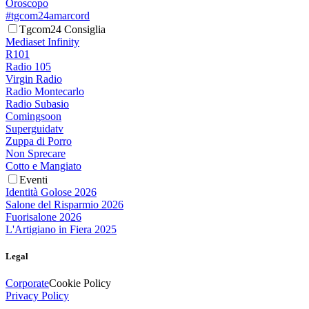
Oroscopo
#tgcom24amarcord
Tgcom24 Consiglia
Mediaset Infinity
R101
Radio 105
Virgin Radio
Radio Montecarlo
Radio Subasio
Comingsoon
Superguidatv
Zuppa di Porro
Non Sprecare
Cotto e Mangiato
Eventi
Identità Golose 2026
Salone del Risparmio 2026
Fuorisalone 2026
L'Artigiano in Fiera 2025
Legal
Corporate
Cookie Policy
Privacy Policy