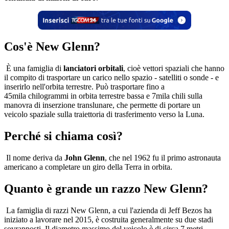
Cos'è New Glenn?
È una famiglia di
lanciatori orbitali
, cioè vettori spaziali che hanno
il compito di trasportare un carico nello spazio - satelliti o sonde - e
inserirlo nell'orbita terrestre. Può trasportare fino a
45mila chilogrammi in orbita terrestre bassa e 7mila chili sulla
manovra di inserzione translunare, che permette di portare un
veicolo spaziale sulla traiettoria di trasferimento verso la Luna.
Perché si chiama così?
Il nome deriva da
John Glenn
, che nel 1962 fu il primo astronauta
americano a completare un giro della Terra in orbita.
Quanto è grande un razzo New Glenn?
La famiglia di razzi New Glenn, a cui l'azienda di Jeff Bezos ha
iniziato a lavorare nel 2015, è costruita generalmente su due stadi
sovrapposti. Il diametro massimo del veicolo è di circa 7 metri,