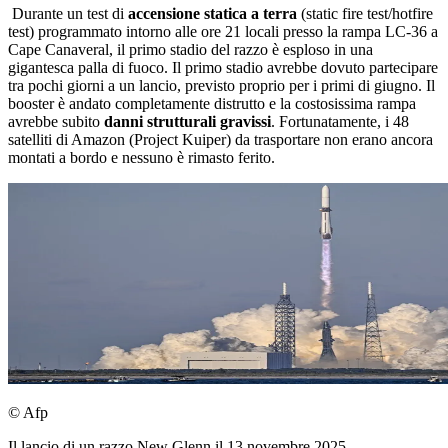
Durante un test di
accensione statica a terra
(static fire test/hotfire
test) programmato intorno alle ore 21 locali presso la rampa LC-36 a
Cape Canaveral, il primo stadio del razzo è esploso in una
gigantesca palla di fuoco. Il primo stadio avrebbe dovuto partecipare
tra pochi giorni a un lancio, previsto proprio per i primi di giugno. Il
booster è andato completamente distrutto e la costosissima rampa
avrebbe subito
danni strutturali gravissi
. Fortunatamente, i 48
satelliti di Amazon (Project Kuiper) da trasportare non erano ancora
montati a bordo e nessuno è rimasto ferito.
© Afp
Il lancio di un razzo New Glenn il 13 novembre 2025