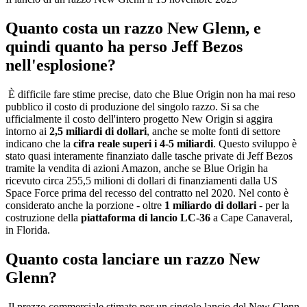
Quanto costa un razzo New Glenn, e
quindi quanto ha perso Jeff Bezos
nell'esplosione?
È difficile fare stime precise, dato che Blue Origin non ha mai reso
pubblico il costo di produzione del singolo razzo. Si sa che
ufficialmente il costo dell'intero progetto New Origin si aggira
intorno ai
2,5 miliardi di dollari
, anche se molte fonti di settore
indicano che la
cifra reale superi i 4-5 miliardi
. Questo sviluppo è
stato quasi interamente finanziato dalle tasche private di Jeff Bezos
tramite la vendita di azioni Amazon, anche se Blue Origin ha
ricevuto circa 255,5 milioni di dollari di finanziamenti dalla US
Space Force prima del recesso del contratto nel 2020. Nel conto è
considerato anche la porzione - oltre
1 miliardo di dollari
- per la
costruzione della
piattaforma di lancio LC-36
a Cape Canaveral,
in Florida.
Quanto costa lanciare un razzo New
Glenn?
Il prezzo commerciale stimato per un singolo lancio del New Glenn