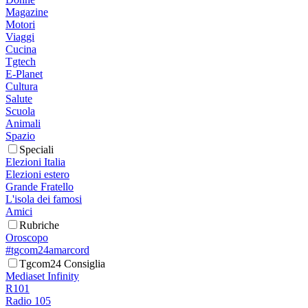
Magazine
Motori
Viaggi
Cucina
Tgtech
E-Planet
Cultura
Salute
Scuola
Animali
Spazio
Speciali
Elezioni Italia
Elezioni estero
Grande Fratello
L'isola dei famosi
Amici
Rubriche
Oroscopo
#tgcom24amarcord
Tgcom24 Consiglia
Mediaset Infinity
R101
Radio 105