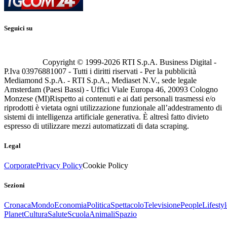
Seguici su
Copyright © 1999-
2026
RTI S.p.A. Business Digital -
P.Iva 03976881007 - Tutti i diritti riservati - Per la pubblicità
Mediamond S.p.A. - RTI S.p.A., Mediaset N.V., sede legale
Amsterdam (Paesi Bassi) - Uffici Viale Europa 46, 20093 Cologno
Monzese (MI)
Rispetto ai contenuti e ai dati personali trasmessi e/o
riprodotti è vietata ogni utilizzazione funzionale all’addestramento di
sistemi di intelligenza artificiale generativa. È altresì fatto divieto
espresso di utilizzare mezzi automatizzati di data scraping.
Legal
Corporate
Privacy Policy
Cookie Policy
Sezioni
Cronaca
Mondo
Economia
Politica
Spettacolo
Televisione
People
Lifestyl
Planet
Cultura
Salute
Scuola
Animali
Spazio